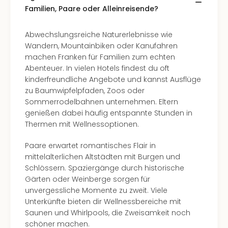
Of
Familien, Paare oder Alleinreisende?
Thro
Stud
Abwechslungsreiche Naturerlebnisse wie
Tour
Wandern, Mountainbiken oder Kanufahren
Swar
machen Franken für Familien zum echten
Krist
Abenteuer. In vielen Hotels findest du oft
Mini
kinderfreundliche Angebote und kannst Ausflüge
Wun
zu Baumwipfelpfaden, Zoos oder
Ham
Sommerrodelbahnen unternehmen. Eltern
War
genießen dabei häufig entspannte Stunden in
Bros.
Thermen mit Wellnessoptionen.
Stud
Tour
Paare erwartet romantisches Flair in
Lon
mittelalterlichen Altstädten mit Burgen und
–
Schlössern. Spaziergänge durch historische
The
Gärten oder Weinberge sorgen für
Mak
unvergessliche Momente zu zweit. Viele
of
Unterkünfte bieten dir Wellnessbereiche mit
Harr
Saunen und Whirlpools, die Zweisamkeit noch
Pott
schöner machen.
An