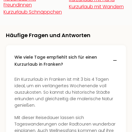
Fest
Freundinnen
Stör
Kurzurlaub mit Wandern
Kurzurlaub Schnäppchen
Fest
Mus
Fuld
Are
Häufige Fragen und Antworten
di
Ver
alle
Wie viele Tage empfiehlt sich für einen
Ang
Kurzurlaub in Franken?
Musi
Musi
Ham
Ein Kurzurlaub in Franken ist mit 3 bis 4 Tagen
alle
ideal, um ein verlängertes Wochenende voll
Ang
auszukosten. So kannst du historische Städte
Kultu
erkunden und gleichzeitig die malerische Natur
&
genießen.
Spor
Mus
Mit dieser Reisedauer lassen sich
Tec
Tageswanderungen oder Radtouren wunderbar
Sins
einplanen. Auch Wellnessfans kommen auf ihre