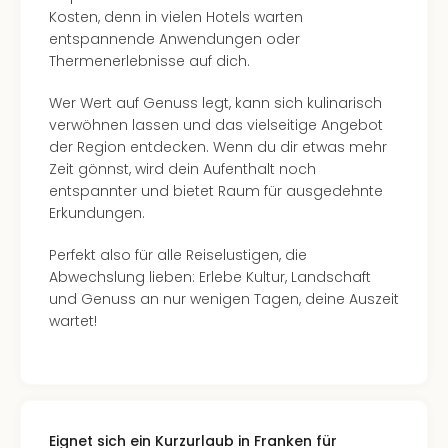
Mer
Kosten, denn in vielen Hotels warten
Ben
entspannende Anwendungen oder
Mus
Thermenerlebnisse auf dich.
Stut
Pors
Wer Wert auf Genuss legt, kann sich kulinarisch
Mus
verwöhnen lassen und das vielseitige Angebot
Auto
der Region entdecken. Wenn du dir etwas mehr
Wolf
Zeit gönnst, wird dein Aufenthalt noch
BM
entspannter und bietet Raum für ausgedehnte
Mus
Erkundungen.
in
Mün
Perfekt also für alle Reiselustigen, die
Barb
Abwechslung lieben: Erlebe Kultur, Landschaft
Mus
und Genuss an nur wenigen Tagen, deine Auszeit
Tec
wartet!
Spey
alle
Ang
Auss
Ga
Eignet sich ein Kurzurlaub in Franken für