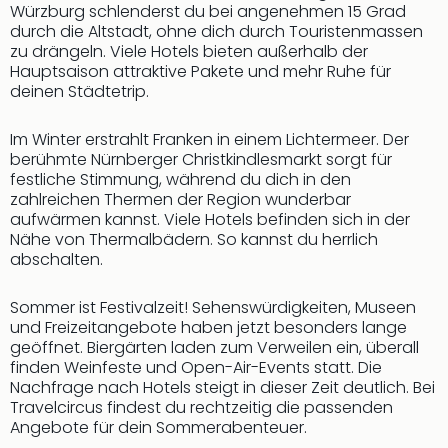
Rou
Würzburg schlenderst du bei angenehmen 15 Grad
durch die Altstadt, ohne dich durch Touristenmassen
Das
zu drängeln. Viele Hotels bieten außerhalb der
Musi
Hauptsaison attraktive Pakete und mehr Ruhe für
Köni
deinen Städtetrip.
der
Löw
Im Winter erstrahlt Franken in einem Lichtermeer. Der
Die
berühmte Nürnberger Christkindlesmarkt sorgt für
Eisk
festliche Stimmung, während du dich in den
Tarz
zahlreichen Thermen der Region wunderbar
MJ
aufwärmen kannst. Viele Hotels befinden sich in der
–
Nähe von Thermalbädern. So kannst du herrlich
Das
abschalten.
Mich
Jac
Sommer ist Festivalzeit! Sehenswürdigkeiten, Museen
Musi
und Freizeitangebote haben jetzt besonders lange
Der
geöffnet. Biergärten laden zum Verweilen ein, überall
Teuf
finden Weinfeste und Open-Air-Events statt. Die
träg
Nachfrage nach Hotels steigt in dieser Zeit deutlich. Bei
Pra
Travelcircus findest du rechtzeitig die passenden
Angebote für dein Sommerabenteuer.
Die