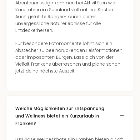
Con
Abenteuerlustige kommen bei Aktivitäten wie
Schl
Kanufahren im Seenland voll auf ihre Kosten.
Sch
Auch geführte Ranger-Touren bieten
Konz
unvergessliche Naturerlebnisse für alle
alle
Entdeckerherzen.
Ang
Fest
Für besondere Fotomomente lohnt sich ein
Glüc
Abstecher zu beeindruckenden Felsformationen
Insel
oder imposanten Burgen. Lass dich von der
Mer
Vielfalt Frankens überraschen und plane schon
Lun
jetzt deine nächste Auszeit!
Black
Festi
Nibiri
Festi
Ikar
Welche Möglichkeiten zur Entspannung
Festi
und Wellness bietet ein Kurzurlaub in
alle
Franken?
Ang
Loca
Konz
Luxuriöse Wellnesshotels in Franken bieten dir oft