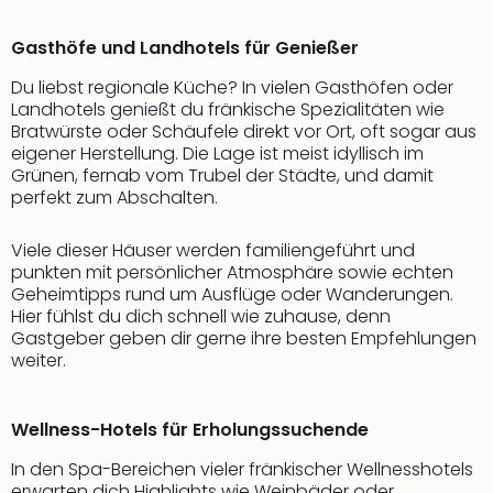
Thea
ABB
Gasthöfe und Landhotels für Genießer
Voy
Du liebst regionale Küche? In vielen Gasthöfen oder
in
Landhotels genießt du fränkische Spezialitäten wie
Lon
Bratwürste oder Schäufele direkt vor Ort, oft sogar aus
Harr
eigener Herstellung. Die Lage ist meist idyllisch im
Pott
Grünen, fernab vom Trubel der Städte, und damit
Thea
perfekt zum Abschalten.
Lon
GOP
Viele dieser Häuser werden familiengeführt und
Vari
punkten mit persönlicher Atmosphäre sowie echten
Thea
Geheimtipps rund um Ausflüge oder Wanderungen.
Frie
Hier fühlst du dich schnell wie zuhause, denn
Pala
Gastgeber geben dir gerne ihre besten Empfehlungen
Berli
weiter.
Fest
Neu
Fest
Wellness-Hotels für Erholungssuchende
Bad
In den Spa-Bereichen vieler fränkischer Wellnesshotels
Bad
erwarten dich Highlights wie Weinbäder oder