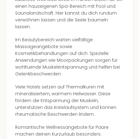
in
einen hauseigenen Spa-Bereich mit Pool und
Köln
Saunalandschaft. Hier kannst du dich rundum
Konz
verwöhnen lassen und die Seele baumeln
in
lassen.
Düss
Well
Im Beautybereich warten vielfältige
Well
Massageangebote sowie
Deu
Kosmetikbehandlungen auf dich. Spezielle
Allg
Anwendungen wie Moorpackungen sorgen für
Baye
wohltuende Muskelentspannung und helfen bei
Wal
Gelenkbeschwerden.
Baye
Viele Hotels setzen auf Thermalkuren mit
Bod
mineralisiertem, warmem Heilwasser. Diese
Harz
fördern die Entspannung der Muskeln,
Nor
unterstützen das Kreislaufsystem und können
NRW
rheumatische Beschwerden lindern.
Ost
Sch
Romantische Wellnessangebote für Paare
alle
machen deinen Kurzurlaub besonders:
Ang