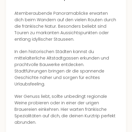
Ang
Spor
Atemberaubende Panoramablicke erwarten
Skiu
dich beim Wandern auf den vielen Routen durch
in
die fränkische Natur. Besonders beliebt sind
Deu
Touren zu markanten Aussichtspunkten oder
Skiu
entlang idyllischer Stauseen.
in
Öste
In den historischen Städten kannst du
Form
mittelalterliche Altstadtgassen erkunden und
1
prachtvolle Bauwerke entdecken.
Reis
Stadtführungen bringen dir die spannende
Konz
Geschichte näher und sorgen für echtes
Konz
Urlaubsfeeling.
Pitbu
Karo
Wer Genuss liebt, sollte unbedingt regionale
G
Weine probieren oder in einer der urigen
Back
Brauereien einkehren. Hier warten fränkische
Boy
Spezialitäten auf dich, die deinen Kurztrip perfekt
Disn
abrunden.
in