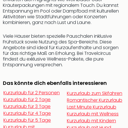
Qua
Kräuterpackungen mit regionalem Touch. Du kannst
Com
Entspannung im Pool oder Dampfbad mit kulturellen
Club
Aktivitäten wie Stadtführungen oder Konzerten
Pret
kombinieren, ganz nach Lust und Laune.
Wo
alle
Viele Häuser bieten spezielle Pauschalen inklusive
Ang
Frühstück sowie Nutzung des Spa-Bereichs. Diese
TV
Angebote sind ideal für Kurzaufenthalte und sorgen
Sho
für das richtige Maß an Erholung. Bei Travelcircus
ZDF
findest du exklusive Wellness-Pakete, die pure
Entspannung versprechen.
Fern
in
Main
Das könnte dich ebenfalls interessieren
Stef
Raa
Kurzurlaub für 2 Personen
Kurzurlaub zum Skifahren
Sho
Kurzurlaub für 2 Tage
Romantischer Kurzurlaub
alle
Kurzurlaub für 3 Tage
Last Minute Kurzurlaub
Ang
Kurzurlaub für 4 Tage
Kurzurlaub mit Wellness
Fest
Kurzurlaub für 5 Tage
Kurzurlaub mit Kindern
Dom
Kurzurlaub mit
Kurzurlaub mit Hund