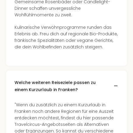
Gemeinsame Rosenbäder oder Candlelight-
Well
Dinner schaffen unvergessliche
Eur
Wohlfühlmomente zu zweit.
Deu
Itali
Kulinarische Verwöhnprogramme runden das
Nied
Erlebnis ab. Freu dich auf regionale Bio-Produkte,
Öste
fränkische Spezialitäten oder vegane Gerichte,
Pole
die dein Wohlbefinden zusätzlich steigern.
Südt
Mar
Karl
alle
Ang
The
Welche weiteren Reiseziele passen zu
The
einem Kurzurlaub in Franken?
Erdi
Trop
"Wenn du zusätzlich zu einem Kurzurlaub in
Isla
Franken noch andere Regionen für eine Auszeit
The
entdecken möchtest, findest du hier passende
Bad
Travelcircus-Angebotsseiten als Alternativen
Wöri
oder Ergänzungen. So kannst du verschiedene