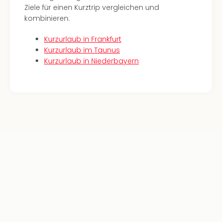
The
Ziele für einen Kurztrip vergleichen und
Sins
kombinieren:
Bad
Sch
Kurzurlaub in Frankfurt
Tau
Kurzurlaub im Taunus
The
Kurzurlaub in Niederbayern
The
Eusk
Caro
The
Aqu
Prag
Bali
The
The
Bad
Wöri
Rula
Eur
Karl
alle