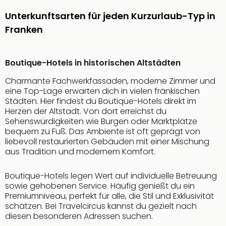
Sch
und
Unterkunftsarten für jeden Kurzurlaub-Typ in
das
Franken
Biest
Wie
Mari
Boutique-Hotels in historischen Altstädten
Ther
Sta
Charmante Fachwerkfassaden, moderne Zimmer und
Ente
eine Top-Lage erwarten dich in vielen fränkischen
Das
Städten. Hier findest du Boutique-Hotels direkt im
Herzen der Altstadt. Von dort erreichst du
Pha
Sehenswürdigkeiten wie Burgen oder Marktplätze
der
bequem zu Fuß. Das Ambiente ist oft geprägt von
Ope
liebevoll restaurierten Gebäuden mit einer Mischung
Köln
aus Tradition und modernem Komfort.
Tan
der
Boutique-Hotels legen Wert auf individuelle Betreuung
Vam
sowie gehobenen Service. Häufig genießt du ein
alle
Premiumniveau, perfekt für alle, die Stil und Exklusivität
Ang
schätzen. Bei Travelcircus kannst du gezielt nach
Sho
diesen besonderen Adressen suchen.
&