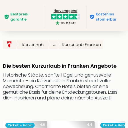
Slag
Hervorragend
Eftel
Bestpreis­
Kostenlos
LEG
garantie
stornierbar
Trustpilot
Deu
Parc
Astér
Rast
...
Kurzurlaub Franken
Kurzurlaub
Lan
Baye
Park
Die besten Kurzurlaub in Franken Angebote
Plop
Deu
Historische Städte, sanfte Hügel und genussvolle
Momente – ein Kurzurlaub in Franken steckt voller
(eh
Abwechslung. Charmante Hotels bieten dir eine
Holi
gemütliche Basis für deine Entdeckungstouren. Lass
Park
dich inspirieren und plane deine nächste Auszeit!
Tivol
Kop
Futu
Bela
alle
4.6
4.4
Ticket + Hotel
Ticket + Hotel