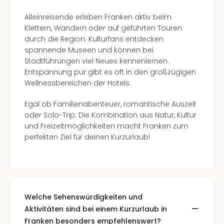
Even
Alleinreisende erleben Franken aktiv beim
at
Klettern, Wandern oder auf geführten Touren
War
durch die Region. Kulturfans entdecken
Bros.
spannende Museen und können bei
Stud
Stadtführungen viel Neues kennenlernen.
Tour
Entspannung pur gibt es oft in den großzügigen
Lon
Wellnessbereichen der Hotels.
–
The
Egal ob Familienabenteuer, romantische Auszeit
Mak
oder Solo-Trip: Die Kombination aus Natur, Kultur
of
und Freizeitmöglichkeiten macht Franken zum
Harr
perfekten Ziel für deinen Kurzurlaub!
Pott
Form
1
Die
Auss
Imme
Welche Sehenswürdigkeiten und
Auss
Aktivitäten sind bei einem Kurzurlaub in
alle
Franken besonders empfehlenswert?