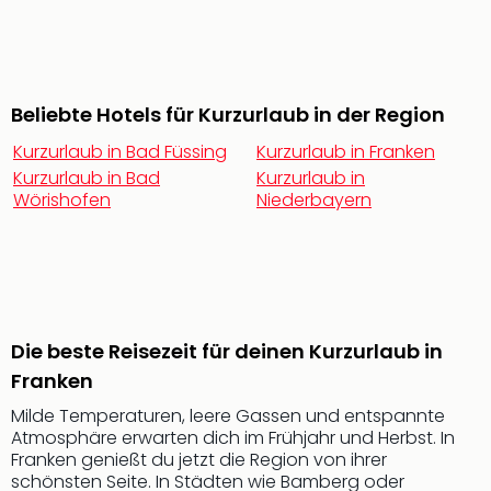
noc
meh
Frei
Frei
Beliebte Hotels für Kurzurlaub in der Region
Eur
Frei
Kurzurlaub in Bad Füssing
Kurzurlaub in Franken
Deu
Kurzurlaub in Bad
Kurzurlaub in
Frei
Wörishofen
Niederbayern
Nied
Frei
Öste
Frei
Fran
Musi
Die beste Reisezeit für deinen Kurzurlaub in
&
Franken
Sho
Musi
Milde Temperaturen, leere Gassen und entspannte
Starl
Atmosphäre erwarten dich im Frühjahr und Herbst. In
Expr
Franken genießt du jetzt die Region von ihrer
Moul
schönsten Seite. In Städten wie Bamberg oder