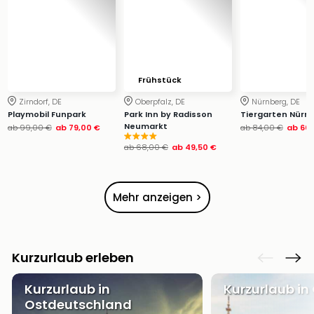
Ang
Wass
Trop
Isla
The
Frühstück
Erdi
Rula
Zirndorf, DE
Oberpfalz, DE
Nürnberg, DE
Bad
Playmobil Funpark
Park Inn by Radisson
Tiergarten Nürn
Neumarkt
ab
99,00 €
ab
79,00 €
ab
84,00 €
ab
66,
Sch
aqu
ab
68,00 €
ab
49,50 €
The
Sins
alle
Mehr anzeigen >
Ang
Zoo
&
Safa
Kurzurlaub erleben
Erle
Zoo
Kurzurlaub in
Kurzurlaub in
Han
Ostdeutschland