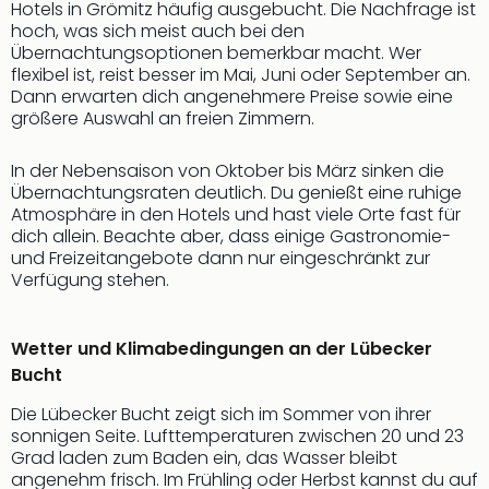
Sch
Hotels in Grömitz häufig ausgebucht. Die Nachfrage ist
und
hoch, was sich meist auch bei den
das
Übernachtungsoptionen bemerkbar macht. Wer
Biest
flexibel ist, reist besser im Mai, Juni oder September an.
Dann erwarten dich angenehmere Preise sowie eine
Wie
größere Auswahl an freien Zimmern.
Mari
Ther
Sta
In der Nebensaison von Oktober bis März sinken die
Übernachtungsraten deutlich. Du genießt eine ruhige
Ente
Atmosphäre in den Hotels und hast viele Orte fast für
Das
dich allein. Beachte aber, dass einige Gastronomie-
Pha
und Freizeitangebote dann nur eingeschränkt zur
der
Verfügung stehen.
Ope
Köln
Tan
Wetter und Klimabedingungen an der Lübecker
der
Bucht
Vam
alle
Die Lübecker Bucht zeigt sich im Sommer von ihrer
Ang
sonnigen Seite. Lufttemperaturen zwischen 20 und 23
Grad laden zum Baden ein, das Wasser bleibt
Sho
angenehm frisch. Im Frühling oder Herbst kannst du auf
&