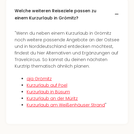
Kurz
Eur
Welche weiteren Reiseziele passen zu
Kurz
einem Kurzurlaub in Grömitz?
Belg
Kurz
"Wenn du neben einem Kurzurlaub in Grömitz
Deu
noch weitere passende Angebote an der Ostsee
Kurz
und in Norddeutschland entdecken möchtest,
Itali
findest du hier Alternativen und Ergänzungen auf
Kurz
Travelcircus. So kannst du deinen nächsten
Holl
Kurztrip thematisch ähnlich planen:
Kurz
Öste
aja Grömitz
Kurz
Kurzurlaub auf Poel
Pole
Kurzurlaub in Büsum
Kurz
Kurzurlaub an der Müritz
Schw
Kurzurlaub am Weißenhäuser Strand
"
alle
Ang
Städ
Eur