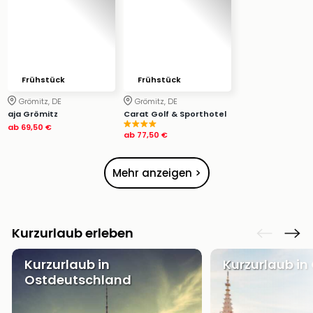
Ang
Wass
Trop
Isla
The
Frühstück
Frühstück
Erdi
Rula
Grömitz, DE
Grömitz, DE
Bad
aja Grömitz
Carat Golf & Sporthotel
ab
69,50 €
Sch
ab
77,50 €
aqu
The
Mehr anzeigen >
Sins
alle
Ang
Zoo
Kurzurlaub erleben
&
Safa
Kurzurlaub in
Kurzurlaub in
Erle
Ostdeutschland
Zoo
Han