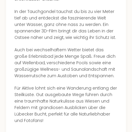
Well
Eur
In der Tauchgondel tauchst du bis zu vier Meter
Deu
tief ab und entdeckst die faszinierende Welt
Itali
unter Wasser, ganz ohne nass zu werden. Ein
Nied
spannender 3D-Film bringt dir das Leben in der
Öste
Ostsee näher und zeigt, wie wichtig ihr Schutz ist.
Pole
Südt
Auch bei wechselhaftem Wetter bietet das
Mar
große Erlebnisbad jede Menge Spaß: Freue dich
Karl
auf Wellenbad, verschiedene Pools sowie eine
alle
großzügige Wellness- und Saunalandschaft mit
Ang
Wasserrutsche zum Austoben und Entspannen.
The
The
Für Aktive lohnt sich eine Wanderung entlang der
Erdi
Steilküste. Gut ausgebaute Wege führen durch
Trop
eine traumhafte Naturkulisse aus Wiesen und
Isla
Feldern mit grandiosen Ausblicken über die
The
Lübecker Bucht, perfekt für alle Naturliebhaber
Bad
und Fotofans!
Wöri