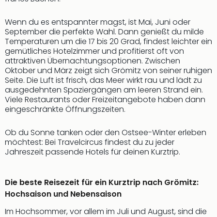
Rou
Das
Wenn du es entspannter magst, ist Mai, Juni oder
Musi
September die perfekte Wahl. Dann genießt du milde
Köni
Temperaturen um die 17 bis 20 Grad, findest leichter ein
der
gemütliches Hotelzimmer und profitierst oft von
Löw
attraktiven Übernachtungsoptionen. Zwischen
Die
Oktober und März zeigt sich Grömitz von seiner ruhigen
Eisk
Seite. Die Luft ist frisch, das Meer wirkt rau und lädt zu
ausgedehnten Spaziergängen am leeren Strand ein.
Tarz
Viele Restaurants oder Freizeitangebote haben dann
MJ
eingeschränkte Öffnungszeiten.
–
Das
Ob du Sonne tanken oder den Ostsee-Winter erleben
Mich
möchtest: Bei Travelcircus findest du zu jeder
Jac
Jahreszeit passende Hotels für deinen Kurztrip.
Musi
Der
Teuf
Die beste Reisezeit für ein Kurztrip nach Grömitz:
träg
Hochsaison und Nebensaison
Pra
Die
Im Hochsommer, vor allem im Juli und August, sind die