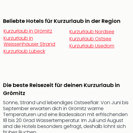
noc
meh
Frei
Beliebte Hotels für Kurzurlaub in der Region
Frei
Kurzurlaub in Grömitz
Eur
Kurzurlaub Nordsee
Frei
Kurzurlaub in
Kurzurlaub Ostsee
Weissenhäuser Strand
Deu
Kurzurlaub Usedom
Frei
Kurzurlaub Lübeck
Nied
Frei
Öste
Frei
Fran
Die beste Reisezeit für deinen Kurzurlaub in
Musi
Grömitz
&
Sonne, Strand und lebendiges Ostseeflair: Von Juni bis
Sho
September erwarten dich in Grömitz warme
Musi
Temperaturen und eine Badesaison mit erfrischenden
Starl
18 bis 20 Grad Wassertemperatur. Im Juli und August
Expr
sind die Hotels besonders gefragt, deshalb lohnt sich
Moul
frühes Buchen.