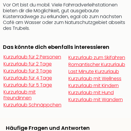
Mer
Vor Ort bist du mobil. Viele Fahrradverleihstationen
Ben
bieten dir die Möglichkeit, gut ausgebaute
Küstenradwege zu erkunden, egal ob zum nächsten
Mus
Café am Wasser oder zum Naturschutzgebiet abseits
Stut
des Trubels.
Pors
Mus
Auto
Das könnte dich ebenfalls interessieren
Wolf
BM
Kurzurlaub für 2 Personen
Kurzurlaub zum Skifahren
Mus
Kurzurlaub für 2 Tage
Romantischer Kurzurlaub
in
Kurzurlaub für 3 Tage
Last Minute Kurzurlaub
Mün
Kurzurlaub für 4 Tage
Kurzurlaub mit Wellness
Barb
Kurzurlaub für 5 Tage
Kurzurlaub mit Kindern
Mus
Kurzurlaub mit
Kurzurlaub mit Hund
Tec
Freundinnen
Kurzurlaub mit Wandern
Spey
Kurzurlaub Schnäppchen
alle
Ang
Auss
Ga
Häufige Fragen und Antworten