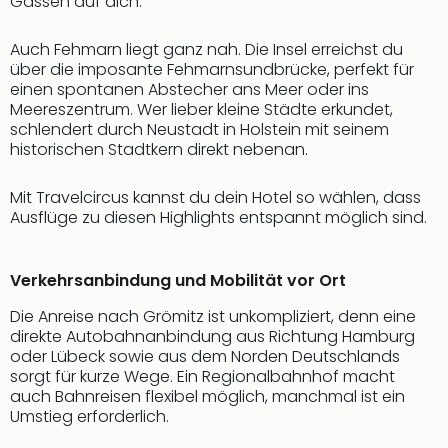
Fest
Gassen auf dich.
Stör
Fest
Auch Fehmarn liegt ganz nah. Die Insel erreichst du
Mus
über die imposante Fehmarnsundbrücke, perfekt für
Fuld
einen spontanen Abstecher ans Meer oder ins
Meereszentrum. Wer lieber kleine Städte erkundet,
Are
schlendert durch Neustadt in Holstein mit seinem
di
historischen Stadtkern direkt nebenan.
Ver
alle
Mit Travelcircus kannst du dein Hotel so wählen, dass
Ang
Ausflüge zu diesen Highlights entspannt möglich sind.
Musi
Musi
Ham
Verkehrsanbindung und Mobilität vor Ort
alle
Ang
Die Anreise nach Grömitz ist unkompliziert, denn eine
Kultu
direkte Autobahnanbindung aus Richtung Hamburg
&
oder Lübeck sowie aus dem Norden Deutschlands
Spor
sorgt für kurze Wege. Ein Regionalbahnhof macht
Mus
auch Bahnreisen flexibel möglich, manchmal ist ein
Umstieg erforderlich.
Tec
Sins