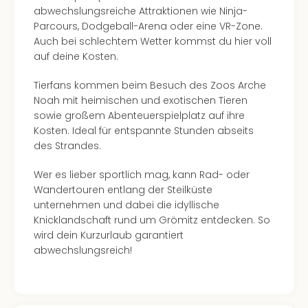
Ang
abwechslungsreiche Attraktionen wie Ninja-
Kurz
Parcours, Dodgeball-Arena oder eine VR-Zone.
Kurz
Auch bei schlechtem Wetter kommst du hier voll
Deu
auf deine Kosten.
Kurz
Tierfans kommen beim Besuch des Zoos Arche
Ost
Noah mit heimischen und exotischen Tieren
Kurz
sowie großem Abenteuerspielplatz auf ihre
Nor
Kosten. Ideal für entspannte Stunden abseits
Kurz
des Strandes.
Baye
Kurz
Wer es lieber sportlich mag, kann Rad- oder
Harz
Wandertouren entlang der Steilküste
Kurz
unternehmen und dabei die idyllische
Sch
Knicklandschaft rund um Grömitz entdecken. So
Kurz
wird dein Kurzurlaub garantiert
Bod
abwechslungsreich!
Kurz
Allg
alle
Ang