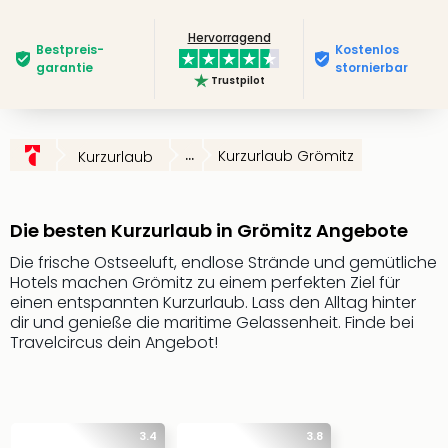
Slag
Hervorragend
Eftel
Bestpreis­
Kostenlos
LEG
garantie
stornierbar
Trustpilot
Deu
Parc
Astér
Rast
...
Kurzurlaub Grömitz
Kurzurlaub
Lan
Baye
Park
Die besten Kurzurlaub in Grömitz Angebote
Plop
Deu
Die frische Ostseeluft, endlose Strände und gemütliche
Hotels machen Grömitz zu einem perfekten Ziel für
(eh
einen entspannten Kurzurlaub. Lass den Alltag hinter
Holi
dir und genieße die maritime Gelassenheit. Finde bei
Park
Travelcircus dein Angebot!
Tivol
Kop
Futu
Bela
alle
3.4
3.8