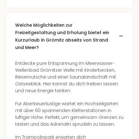
The
Sins
Bad
Sch
Welche Möglichkeiten zur
Tau
Freizeitgestaltung und Erholung bietet ein
The
Kurzurlaub in Grömitz abseits von Strand
The
und Meer?
Eusk
Caro
The
Entdecke pure Entspannung im Meerwasser-
Aqu
Wellenbad Grömitzer Welle mit Kinderbecken,
Prag
Riesenrutsche und einer Saunalandschaft mit
Bali
Ostseeblick. Hier kannst du dich treiben lassen
The
und neue Energie tanken.
The
Bad
Für Abenteuerlustige wartet ein Hochseilgarten
Wöri
mit über 60 spannenden Kletterstationen in
Rula
luftiger Höhe. Perfekt, um gemeinsam Grenzen zu
Eur
testen und das Adrenalin sprudeln zu lassen.
Karl
alle
Im Trampolinpark erwarten dich