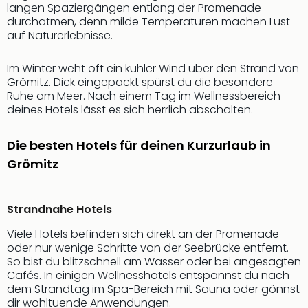
langen Spaziergängen entlang der Promenade
Thea
durchatmen, denn milde Temperaturen machen Lust
ABB
auf Naturerlebnisse.
Voy
in
Im Winter weht oft ein kühler Wind über den Strand von
Lon
Grömitz. Dick eingepackt spürst du die besondere
Harr
Ruhe am Meer. Nach einem Tag im Wellnessbereich
Pott
deines Hotels lässt es sich herrlich abschalten.
Thea
Lon
Die besten Hotels für deinen Kurzurlaub in
GOP
Vari
Grömitz
Thea
Frie
Pala
Strandnahe Hotels
Berli
Viele Hotels befinden sich direkt an der Promenade
Fest
oder nur wenige Schritte von der Seebrücke entfernt.
Neu
So bist du blitzschnell am Wasser oder bei angesagten
Fest
Cafés. In einigen Wellnesshotels entspannst du nach
Bad
dem Strandtag im Spa-Bereich mit Sauna oder gönnst
Bad
dir wohltuende Anwendungen.