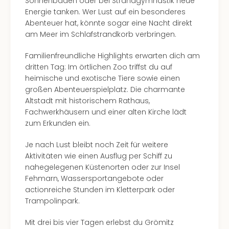
Sonnenbaden oder bei Strandgymnastik neue
Even
Energie tanken. Wer Lust auf ein besonderes
at
Abenteuer hat, könnte sogar eine Nacht direkt
War
am Meer im Schlafstrandkorb verbringen.
Bros.
Stud
Familienfreundliche Highlights erwarten dich am
Tour
dritten Tag: Im örtlichen Zoo triffst du auf
Lon
heimische und exotische Tiere sowie einen
–
großen Abenteuerspielplatz. Die charmante
The
Altstadt mit historischem Rathaus,
Mak
Fachwerkhäusern und einer alten Kirche lädt
of
zum Erkunden ein.
Harr
Pott
Je nach Lust bleibt noch Zeit für weitere
Form
Aktivitäten wie einen Ausflug per Schiff zu
1
nahegelegenen Küstenorten oder zur Insel
Die
Fehmarn, Wassersportangebote oder
Auss
actionreiche Stunden im Kletterpark oder
Imme
Trampolinpark.
Auss
Mit drei bis vier Tagen erlebst du Grömitz
alle