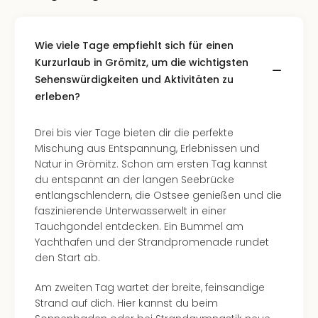
Of
Thro
Stud
Wie viele Tage empfiehlt sich für einen
Tour
Kurzurlaub in Grömitz, um die wichtigsten
Swar
Sehenswürdigkeiten und Aktivitäten zu
Krist
erleben?
Mini
Wun
Ham
Drei bis vier Tage bieten dir die perfekte
War
Mischung aus Entspannung, Erlebnissen und
Bros.
Natur in Grömitz. Schon am ersten Tag kannst
Stud
du entspannt an der langen Seebrücke
Tour
entlangschlendern, die Ostsee genießen und die
Lon
faszinierende Unterwasserwelt in einer
–
Tauchgondel entdecken. Ein Bummel am
The
Yachthafen und der Strandpromenade rundet
Mak
den Start ab.
of
Harr
Am zweiten Tag wartet der breite, feinsandige
Pott
Strand auf dich. Hier kannst du beim
An