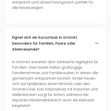
entspannt und abwechslungsreich, perfekt für
Ang
alle Reiselustigen!
Spor
Skiu
in
Deu
Skiu
in
Eignet sich ein Kurzurlaub in Grömitz
Öste
besonders für Familien, Paare oder
Form
Alleinreisende?
1
Reis
In Grömitz erwarten dich zahlreiche Highlights für
Konz
Familien: Viele Hotels bieten großzügige
Konz
Familienzimmer und Familiensuiten, in denen alle
Pitbu
gemeinsam entspannen können. Kinder freuen
Karo
sich auf Spielplätze, einen Miniclub oder den
G
Grömel-Club. Das Erlebnisbad mit Rutschen und
Back
Wellenbecken sorgt für Action, während der
Boy
separate Kleinkinderbereich auch die Kleinsten
Disn
begeistert.
in