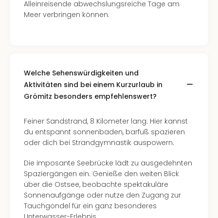
Alleinreisende abwechslungsreiche Tage am
in
Meer verbringen können.
Köln
Konz
in
Düss
Well
Well
Welche Sehenswürdigkeiten und
Deu
Aktivitäten sind bei einem Kurzurlaub in
Allg
Grömitz besonders empfehlenswert?
Baye
Wal
Feiner Sandstrand, 8 Kilometer lang: Hier kannst
Baye
du entspannt sonnenbaden, barfuß spazieren
Bod
oder dich bei Strandgymnastik auspowern.
Harz
Nor
Die imposante Seebrücke lädt zu ausgedehnten
NRW
Spaziergängen ein. Genieße den weiten Blick
Ost
über die Ostsee, beobachte spektakuläre
Sch
Sonnenaufgänge oder nutze den Zugang zur
alle
Tauchgondel für ein ganz besonderes
Ang
Unterwasser-Erlebnis.