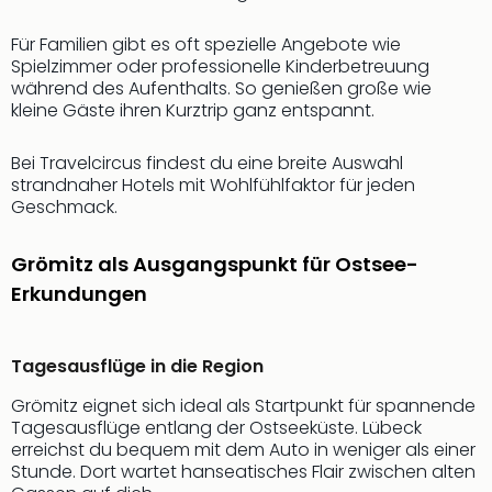
Qua
Com
Für Familien gibt es oft spezielle Angebote wie
Club
Spielzimmer oder professionelle Kinderbetreuung
Pret
während des Aufenthalts. So genießen große wie
Wo
kleine Gäste ihren Kurztrip ganz entspannt.
alle
Ang
Bei Travelcircus findest du eine breite Auswahl
TV
strandnaher Hotels mit Wohlfühlfaktor für jeden
Sho
Geschmack.
ZDF
Fern
Grömitz als Ausgangspunkt für Ostsee-
in
Erkundungen
Main
Stef
Raa
Tagesausflüge in die Region
Sho
alle
Grömitz eignet sich ideal als Startpunkt für spannende
Ang
Tagesausflüge entlang der Ostseeküste. Lübeck
Fest
erreichst du bequem mit dem Auto in weniger als einer
Dom
Stunde. Dort wartet hanseatisches Flair zwischen alten