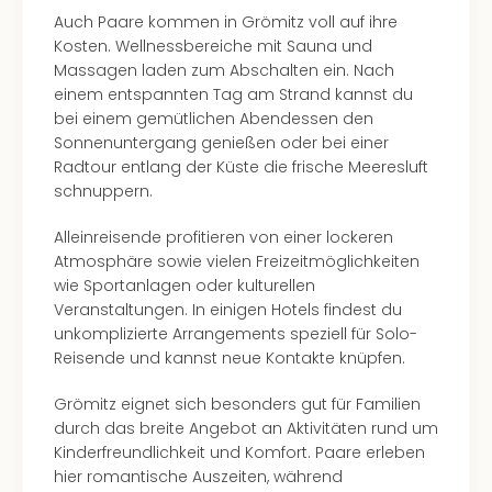
Con
Auch Paare kommen in Grömitz voll auf ihre
Schl
Kosten. Wellnessbereiche mit Sauna und
Sch
Massagen laden zum Abschalten ein. Nach
Konz
einem entspannten Tag am Strand kannst du
alle
bei einem gemütlichen Abendessen den
Ang
Sonnenuntergang genießen oder bei einer
Fest
Radtour entlang der Küste die frische Meeresluft
Glüc
schnuppern.
Insel
Mer
Alleinreisende profitieren von einer lockeren
Lun
Atmosphäre sowie vielen Freizeitmöglichkeiten
Black
wie Sportanlagen oder kulturellen
Festi
Veranstaltungen. In einigen Hotels findest du
Nibiri
unkomplizierte Arrangements speziell für Solo-
Festi
Reisende und kannst neue Kontakte knüpfen.
Ikar
Festi
Grömitz eignet sich besonders gut für Familien
alle
durch das breite Angebot an Aktivitäten rund um
Ang
Kinderfreundlichkeit und Komfort. Paare erleben
Loca
hier romantische Auszeiten, während
Konz