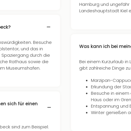
Hamburg und ungefähr 
Landeshauptstadt Kiel e
beck?
enswürdigkeiten. Besuche
Was kann ich bei mei
lstentor, und das in
 Spaziergang durch die
sche Rathaus sowie die
Bei einem Kurzurlaub in L
 zum Museumshafen.
gibt zahlreiche Dinge zu
Marzipan-Cappucci
Erkundung der Sta
Besuche in einem d
Haus oder im Gr
en sich für einen
Entspannung und 
Winter genießen 
übeck sind zum Beispiel: