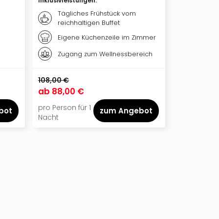
Inklusivleistungen
:
Inklusivleis
Tägliches Frühstück vom
Täglic
reichhaltigen Buffet
reichh
Eigene Küchenzeile im Zimmer
Zugang zum Wellnessbereich
108,00 €
42,00 €
ab
88,00 €
ab
30,00
pro Person für 1
pro Person f
bot
zum Angebot
Nacht
Nacht