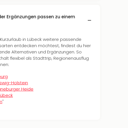
oder Ergänzungen passen zu einem
urzurlaub in Lübeck weitere passende
sarten entdecken möchtest, findest du hier
erende Alternativen und Ergänzungen. So
alt flexibel als Stadttrip, Regionenausflug
nen:
burg
eswig-Holstein
Lüneburger Heide
Lübeck
um
"