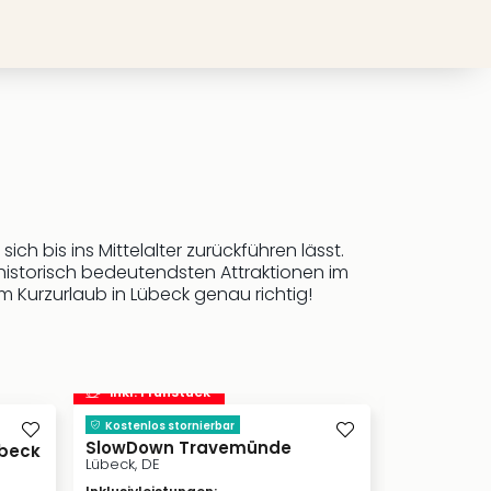
r sich bis ins Mittelalter zurückführen lässt.
historisch bedeutendsten Attraktionen im
m Kurzurlaub in Lübeck genau richtig!
inkl. Frühstück
inkl. Frü
Kostenlos stornierbar
Kostenlos s
SlowDown Travemünde
Viva Hote
übeck
Lübeck, DE
Lübeck, DE