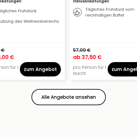
vleistungen
:
Inklusivleistungen
:
Tägliches Frühstück vom
ägliches Frühstück
reichhaltigen Buffet
utzung des Wellnessbereichs
 €
57,00 €
,00 €
ab
37,50 €
son für 1
pro Person für 1
zum Angebot
zum Ange
Nacht
Alle Angebote ansehen