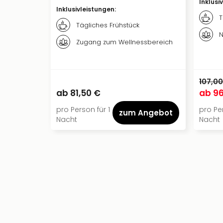
Inklusi
Inklusivleistungen
:
T
Tägliches Frühstück
N
Zugang zum Wellnessbereich
107,00
ab
81,50 €
ab
96
pro Person für 1
pro Per
zum Angebot
Nacht
Nacht