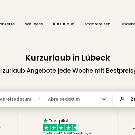
onzerte
Wellness
Kurzurlaub
Städtereisen
Urlaub
Kurzurlaub in Lübeck
rzurlaub Angebote jede Woche mit Bestpreis
Anreisedatum
Abreisedatum
2
Trustpilot
e
D
TrustScore 4.7 | 12,478
Bewertungen