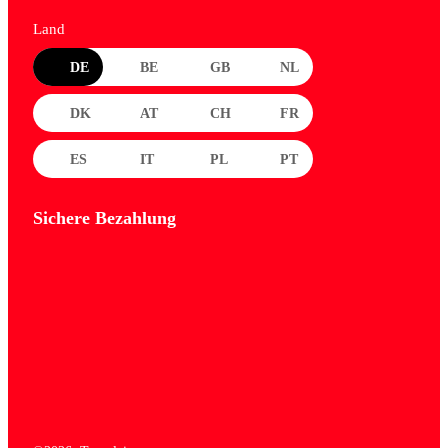
Land
DE
BE
GB
NL
DK
AT
CH
FR
ES
IT
PL
PT
Sichere Bezahlung