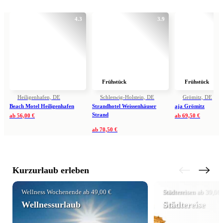
4.3
3.9
Frühstück
Frühstück
Heiligenhafen, DE
Schleswig-Holstein, DE
Grömitz, DE
Beach Motel Heiligenhafen
Strandhotel Weissenhäuser
aja Grömitz
Strand
ab
56,00 €
ab
69,50 €
ab
70,50 €
Kurzurlaub erleben
Wellness Wochenende ab 49,00 €
Städtereisen ab 39,00 
Wellnessurlaub
Städtereise