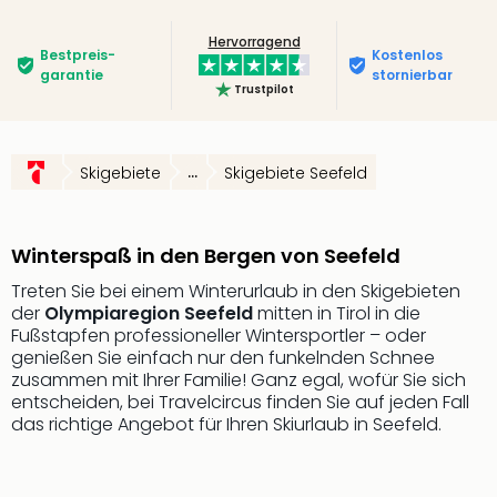
Slag
Hervorragend
Eftel
Bestpreis­
Kostenlos
LEG
garantie
stornierbar
Trustpilot
Deu
Parc
Astér
Rast
Skigebiete
...
Skigebiete Seefeld
Lan
Baye
Park
Winterspaß in den Bergen von Seefeld
Plop
Deu
Treten Sie bei einem Winterurlaub in den Skigebieten
der
Olympiaregion Seefeld
mitten in Tirol in die
(eh
Fußstapfen professioneller Wintersportler – oder
Holi
genießen Sie einfach nur den funkelnden Schnee
Park
zusammen mit Ihrer Familie! Ganz egal, wofür Sie sich
Tivol
entscheiden, bei Travelcircus finden Sie auf jeden Fall
Kop
das richtige Angebot für Ihren Skiurlaub in Seefeld.
Futu
Bela
alle