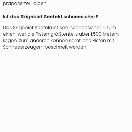
präparierter Loipen.
Mer
Ben
Ist das Skigebiet Seefeld schneesicher?
Mus
Stut
Das Skigebiet Seefeld ist sehr schneesicher – zum
Pors
einen, weil die Pisten größtenteils über 1.500 Metern
Mus
liegen, zum anderen können sämtliche Pisten mit
Auto
Schneeerzeugern beschneit werden.
Wolf
BM
Mus
in
Mün
Barb
Mus
Tec
Spey
alle
Ang
Auss
Ga