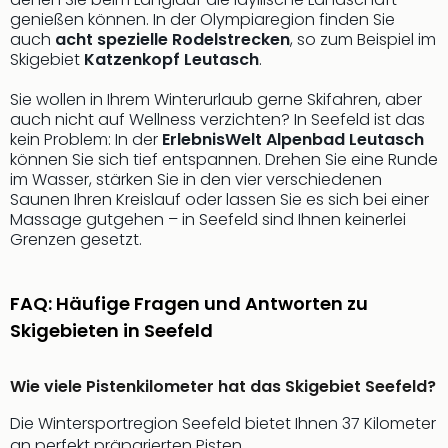
Qua
genießen können. In der Olympiaregion finden Sie
Com
auch
acht spezielle Rodelstrecken
, so zum Beispiel im
Club
Skigebiet
Katzenkopf Leutasch
.
Pret
Wo
Sie wollen in Ihrem Winterurlaub gerne Skifahren, aber
alle
auch nicht auf Wellness verzichten? In Seefeld ist das
kein Problem: In der
ErlebnisWelt Alpenbad Leutasch
Ang
können Sie sich tief entspannen. Drehen Sie eine Runde
TV
im Wasser, stärken Sie in den vier verschiedenen
Sho
Saunen Ihren Kreislauf oder lassen Sie es sich bei einer
ZDF
Massage gutgehen – in Seefeld sind Ihnen keinerlei
Fern
Grenzen gesetzt.
in
Main
Stef
FAQ: Häufige Fragen und Antworten zu
Raa
Skigebieten in Seefeld
Sho
alle
Ang
Wie viele Pistenkilometer hat das Skigebiet Seefeld?
Fest
Die Wintersportregion Seefeld bietet Ihnen 37 Kilometer
Dom
an perfekt präparierten Pisten.