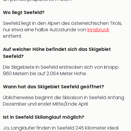
Fest
Stör
Wo liegt Seefeld?
Fest
Mus
Seefeld liegt in den Alpen des österreichischen Tirols,
Fuld
nur etwa eine halbe Autostunde von
Innsbruck
Are
entfernt.
di
Ver
Auf welcher Höhe befindet sich das Skigebiet
alle
Seefeld?
Ang
Musi
Die Skigebiete in Seefeld erstrecken sich von knapp
Musi
960 Metern bis auf 2.064 Meter Höhe.
Ham
alle
Wann hat das Skigebiet Seefeld geöffnet?
Ang
Kultu
Üblicherweise beginnt die Skisaison in Seefeld Anfang
&
Dezember und endet Mitte/Ende April.
Spor
Mus
Ist in Seefeld Skilanglauf möglich?
Tec
Ja, Langläufer finden in Seefeld 245 Kilometer ideal
Sins