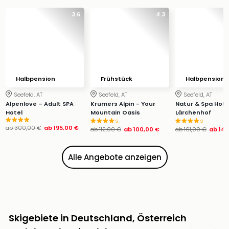
Ang
3.6
4.3
Wass
Trop
Isla
The
Erdi
Rula
Halbpension
Frühstück
Halbpension
Bad
Sch
Seefeld, AT
Seefeld, AT
Seefeld, AT
Alpenlove – Adult SPA
Krumers Alpin - Your
Natur & Spa Hote
aqu
Hotel
Mountain Oasis
Lärchenhof
The
s
s
ab
300,00 €
ab
195,00 €
Sins
ab
112,00 €
ab
100,00 €
ab
161,00 €
ab
144
alle
Ang
Alle Angebote anzeigen
Zoo
&
Safa
Erle
Zoo
Skigebiete in Deutschland, Österreich
Han