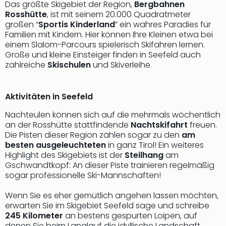
Das größte Skigebiet der Region,
Bergbahnen
Thea
Rosshütte
, ist mit seinem 20.000 Quadratmeter
ABB
großen “
Sportis Kinderland
” ein wahres Paradies für
Voy
Familien mit Kindern. Hier können Ihre Kleinen etwa bei
in
einem Slalom-Parcours spielerisch Skifahren lernen.
Lon
Große und kleine Einsteiger finden in Seefeld auch
Harr
zahlreiche
Skischulen
und Skiverleihe.
Pott
Thea
Aktivitäten in Seefeld
Lon
GOP
Nachteulen können sich auf die mehrmals wöchentlich
Vari
an der Rosshütte stattfindende
Nachtskifahrt
freuen.
Thea
Die Pisten dieser Region zählen sogar zu den
am
Frie
besten ausgeleuchteten
in ganz Tirol! Ein weiteres
Pala
Highlight des Skigebiets ist der
Steilhang
am
Berli
Gschwandtkopf: An dieser Piste trainieren regelmäßig
Fest
sogar professionelle Ski-Mannschaften!
Neu
Wenn Sie es eher gemütlich angehen lassen möchten,
Fest
erwarten Sie im Skigebiet Seefeld sage und schreibe
Bad
245 Kilometer
an bestens gespurten Loipen, auf
Bad
denen Sie beim Langlauf die idyllische Landschaft