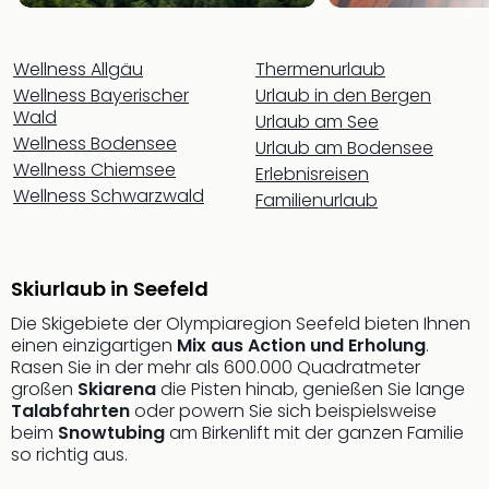
Sch
und
das
Wellness Allgäu
Thermenurlaub
Biest
Wellness Bayerischer
Urlaub in den Bergen
Wie
Wald
Urlaub am See
Mari
Wellness Bodensee
Ther
Urlaub am Bodensee
Wellness Chiemsee
Sta
Erlebnisreisen
Ente
Wellness Schwarzwald
Familienurlaub
Das
Pha
der
Skiurlaub in Seefeld
Ope
Köln
Die Skigebiete der Olympiaregion Seefeld bieten Ihnen
Tan
einen einzigartigen
Mix aus Action und Erholung
.
der
Rasen Sie in der mehr als 600.000 Quadratmeter
Vam
großen
Skiarena
die Pisten hinab, genießen Sie lange
alle
Talabfahrten
oder powern Sie sich beispielsweise
beim
Snowtubing
am Birkenlift mit der ganzen Familie
Ang
so richtig aus.
Sho
&