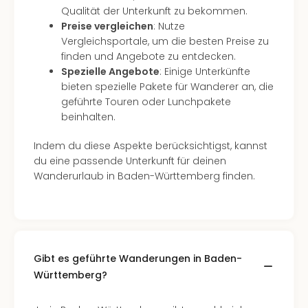
Con
Qualität der Unterkunft zu bekommen.
Schl
Preise vergleichen
: Nutze
Sch
Vergleichsportale, um die besten Preise zu
Konz
finden und Angebote zu entdecken.
alle
Spezielle Angebote
: Einige Unterkünfte
Ang
bieten spezielle Pakete für Wanderer an, die
Fest
geführte Touren oder Lunchpakete
Glüc
beinhalten.
Insel
Mer
Indem du diese Aspekte berücksichtigst, kannst
Lun
du eine passende Unterkunft für deinen
Black
Wanderurlaub in Baden-Württemberg finden.
Festi
Nibiri
Festi
Ikar
Festi
Gibt es geführte Wanderungen in Baden-
alle
Ang
Württemberg?
Loca
Konz