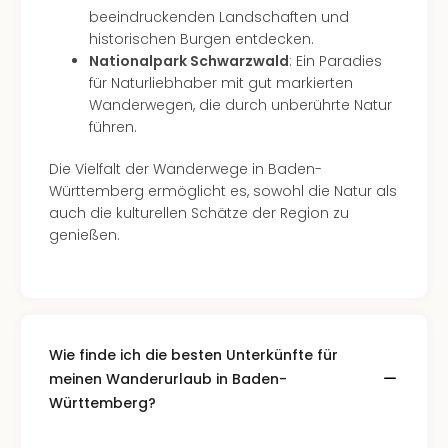
beeindruckenden Landschaften und
Even
historischen Burgen entdecken.
at
Nationalpark Schwarzwald
: Ein Paradies
War
für Naturliebhaber mit gut markierten
Bros.
Wanderwegen, die durch unberührte Natur
Stud
führen.
Tour
Lon
Die Vielfalt der Wanderwege in Baden-
–
Württemberg ermöglicht es, sowohl die Natur als
The
auch die kulturellen Schätze der Region zu
Mak
genießen.
of
Harr
Pott
Form
1
Die
Wie finde ich die besten Unterkünfte für
Auss
meinen Wanderurlaub in Baden-
Imme
Württemberg?
Auss
alle