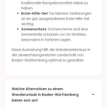
traditionelle Navigationsmittel dabei zu
Ang
haben.
Kurz
Erste-Hilfe-Set
: Für kleinere Verletzungen
Kurz
ist ein gut ausgestattetes Erste-Hilfe-Set
Deu
wichtig.
Kurz
Sonnenschutz
: Sonnencreme und eine
Ost
Sonnenbrille schützen vor UV-Strahlen,
Kurz
besonders in höheren Lagen.
Nor
Kurz
Diese Ausrüstung hilft, die Wandererlebnisse in
Baye
der abwechslungsreichen Landschaft von
Kurz
Baden-Württemberg optimal zu gestalten.
Harz
Kurz
Sch
Kurz
Bod
Kurz
Welche Alternativen zu einem
Allg
Wanderurlaub in Baden-Württemberg
alle
bieten sich an?
Ang