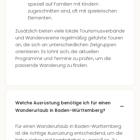
Well
speziell auf Familien mit Kindern
Eur
zugeschnitten sind, oft mit spielerischen
Deu
Elementen.
Itali
Nied
Zusätzlich bieten viele lokale Tourismusverbände
Öste
und Wandervereine regelmäßig geführte Touren
Pole
an, die sich an unterschiedlichen Zielgruppen
Südt
orientieren. Es lohnt sich, die aktuellen
Mar
Programme und Termine zu prüfen, um die
Karl
passende Wanderung zu finden.
alle
Ang
The
The
Erdi
Welche Ausrüstung benötige ich für einen
Trop
Wanderurlaub in Baden-Württemberg?
Isla
The
Für einen Wanderurlaub in Baden-Württemberg
Bad
ist die richtige Ausrüstung entscheidend, um die
Wöri