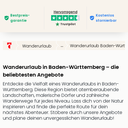
Slag
Eftel
Hervorragend
Bestpreis­
Kostenlos
LEG
garantie
stornierbar
Deu
Trustpilot
Parc
Astér
Rast
...
Wanderurlaub Baden-Würt
Wanderurlaub
Lan
Baye
Park
Wanderurlaub in Baden-Württemberg – die
Plop
beliebtesten Angebote
Deu
(eh
Entdecke die Vielfalt eines Wanderurlaubs in Baden-
Holi
Württemberg. Diese Region bietet atemberaubende
Park
Landschaften, malerische Dörfer und zahlreiche
Tivol
Wanderwege für jedes Niveau. Lass dich von der Natur
Kop
inspirieren und finde die perfekte Route für dein
nächstes Abenteuer. Stöbere durch unsere Angebote
Futu
und plane deinen unvergesslichen Wanderurlaub!
Bela
alle