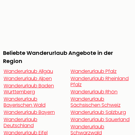
noc
meh
Frei
Frei
Eur
Frei
Deu
Frei
Beliebte Wanderurlaub Angebote in der
Nied
Region
Frei
Wanderurlaub Allgäu
Wanderurlaub Pfalz
Öste
Frei
Wanderurlaub Alpen
Wanderurlaub Rheinland
Pfalz
Fran
Wanderurlaub Baden
Musi
Württemberg
Wanderurlaub Rhön
&
Wanderurlaub
Wanderurlaub
Sho
Bayerischen Wald
Sächsischen Schweiz
Musi
Wanderurlaub Bayern
Wanderurlaub Salzburg
Starl
Wanderurlaub
Wanderurlaub Sauerland
Expr
Deutschland
Wanderurlaub
Moul
Wanderurlaub Eifel
Schwarzwald