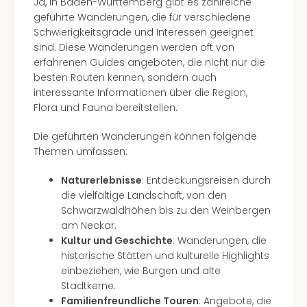
Ja, in Baden-Württemberg gibt es zahlreiche
in
geführte Wanderungen, die für verschiedene
Köln
Schwierigkeitsgrade und Interessen geeignet
Konz
sind. Diese Wanderungen werden oft von
in
erfahrenen Guides angeboten, die nicht nur die
Düss
besten Routen kennen, sondern auch
Well
interessante Informationen über die Region,
Well
Flora und Fauna bereitstellen.
Deu
Allg
Die geführten Wanderungen können folgende
Baye
Themen umfassen:
Wal
Baye
Naturerlebnisse
: Entdeckungsreisen durch
Bod
die vielfältige Landschaft, von den
Harz
Schwarzwaldhöhen bis zu den Weinbergen
Nor
am Neckar.
NRW
Kultur und Geschichte
: Wanderungen, die
Ost
historische Stätten und kulturelle Highlights
Sch
einbeziehen, wie Burgen und alte
alle
Stadtkerne.
Ang
Familienfreundliche Touren
: Angebote, die