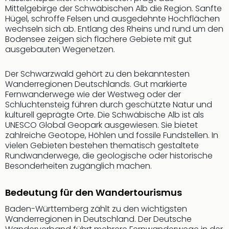
Sch
Mittelgebirge der Schwäbischen Alb die Region. Sanfte
und
Hügel, schroffe Felsen und ausgedehnte Hochflächen
das
wechseln sich ab. Entlang des Rheins und rund um den
Biest
Bodensee zeigen sich flachere Gebiete mit gut
Wie
ausgebauten Wegenetzen.
Mari
Ther
Der Schwarzwald gehört zu den bekanntesten
Sta
Wanderregionen Deutschlands. Gut markierte
Ente
Fernwanderwege wie der Westweg oder der
Das
Schluchtensteig führen durch geschützte Natur und
Pha
kulturell geprägte Orte. Die Schwäbische Alb ist als
der
UNESCO Global Geopark ausgewiesen. Sie bietet
zahlreiche Geotope, Höhlen und fossile Fundstellen. In
Ope
vielen Gebieten bestehen thematisch gestaltete
Köln
Rundwanderwege, die geologische oder historische
Tan
Besonderheiten zugänglich machen.
der
Vam
Bedeutung für den Wandertourismus
alle
Ang
Baden-Württemberg zählt zu den wichtigsten
Sho
Wanderregionen in Deutschland. Der Deutsche
&