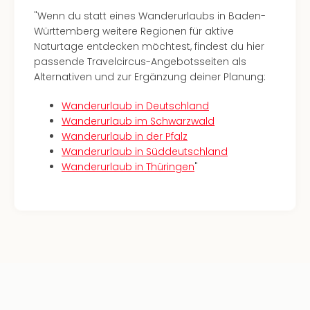
Kurz
"Wenn du statt eines Wanderurlaubs in Baden-
Eur
Württemberg weitere Regionen für aktive
Kurz
Naturtage entdecken möchtest, findest du hier
Belg
passende Travelcircus-Angebotsseiten als
Kurz
Alternativen und zur Ergänzung deiner Planung:
Deu
Kurz
Wanderurlaub in Deutschland
Itali
Wanderurlaub im Schwarzwald
Kurz
Wanderurlaub in der Pfalz
Holl
Wanderurlaub in Süddeutschland
Kurz
Wanderurlaub in Thüringen
"
Öste
Kurz
Pole
Kurz
Schw
alle
Ang
Städ
Eur