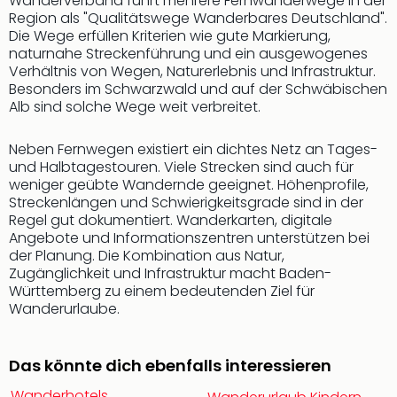
Wanderverband führt mehrere Fernwanderwege in der
Thea
Region als "Qualitätswege Wanderbares Deutschland".
ABB
Die Wege erfüllen Kriterien wie gute Markierung,
Voy
naturnahe Streckenführung und ein ausgewogenes
Verhältnis von Wegen, Naturerlebnis und Infrastruktur.
in
Besonders im Schwarzwald und auf der Schwäbischen
Lon
Alb sind solche Wege weit verbreitet.
Harr
Pott
Neben Fernwegen existiert ein dichtes Netz an Tages-
Thea
und Halbtagestouren. Viele Strecken sind auch für
Lon
weniger geübte Wandernde geeignet. Höhenprofile,
GOP
Streckenlängen und Schwierigkeitsgrade sind in der
Vari
Regel gut dokumentiert. Wanderkarten, digitale
Thea
Angebote und Informationszentren unterstützen bei
Frie
der Planung. Die Kombination aus Natur,
Pala
Zugänglichkeit und Infrastruktur macht Baden-
Berli
Württemberg zu einem bedeutenden Ziel für
Fest
Wanderurlaube.
Neu
Fest
Das könnte dich ebenfalls interessieren
Bad
Bad
Wanderhotels