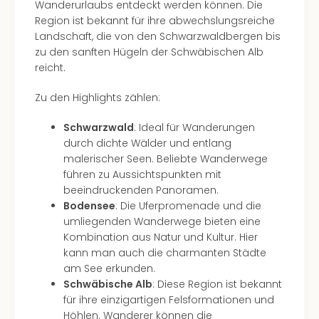
Of
Wanderurlaubs entdeckt werden können. Die
Thro
Region ist bekannt für ihre abwechslungsreiche
Stud
Landschaft, die von den Schwarzwaldbergen bis
Tour
zu den sanften Hügeln der Schwäbischen Alb
Swar
reicht.
Krist
Mini
Zu den Highlights zählen:
Wun
Schwarzwald
: Ideal für Wanderungen
Ham
durch dichte Wälder und entlang
War
malerischer Seen. Beliebte Wanderwege
Bros.
führen zu Aussichtspunkten mit
Stud
beeindruckenden Panoramen.
Tour
Bodensee
: Die Uferpromenade und die
Lon
umliegenden Wanderwege bieten eine
–
Kombination aus Natur und Kultur. Hier
The
kann man auch die charmanten Städte
Mak
am See erkunden.
of
Schwäbische Alb
: Diese Region ist bekannt
Harr
für ihre einzigartigen Felsformationen und
Pott
Höhlen. Wanderer können die
An