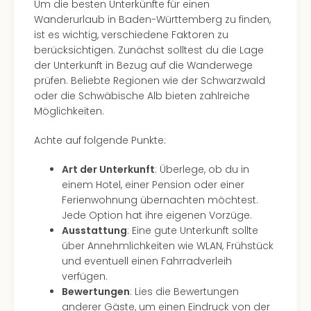
Um die besten Unterkünfte für einen
Ang
Wanderurlaub in Baden-Württemberg zu finden,
Spor
ist es wichtig, verschiedene Faktoren zu
Skiu
berücksichtigen. Zunächst solltest du die Lage
in
der Unterkunft in Bezug auf die Wanderwege
Deu
prüfen. Beliebte Regionen wie der Schwarzwald
Skiu
oder die Schwäbische Alb bieten zahlreiche
in
Möglichkeiten.
Öste
Form
Achte auf folgende Punkte:
1
Reis
Art der Unterkunft
: Überlege, ob du in
Konz
einem Hotel, einer Pension oder einer
Konz
Ferienwohnung übernachten möchtest.
Pitbu
Jede Option hat ihre eigenen Vorzüge.
Karo
Ausstattung
: Eine gute Unterkunft sollte
G
über Annehmlichkeiten wie WLAN, Frühstück
Back
und eventuell einen Fahrradverleih
Boy
verfügen.
Disn
Bewertungen
: Lies die Bewertungen
in
anderer Gäste, um einen Eindruck von der