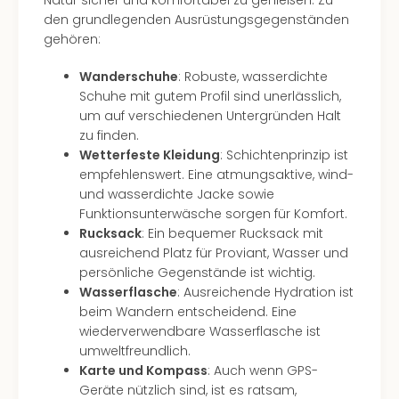
Natur sicher und komfortabel zu genießen. Zu
The
den grundlegenden Ausrüstungsgegenständen
Sins
gehören:
Bad
Sch
Wanderschuhe
: Robuste, wasserdichte
Tau
Schuhe mit gutem Profil sind unerlässlich,
The
um auf verschiedenen Untergründen Halt
The
zu finden.
Eusk
Wetterfeste Kleidung
: Schichtenprinzip ist
Caro
empfehlenswert. Eine atmungsaktive, wind-
The
und wasserdichte Jacke sowie
Aqu
Funktionsunterwäsche sorgen für Komfort.
Prag
Rucksack
: Ein bequemer Rucksack mit
Bali
ausreichend Platz für Proviant, Wasser und
The
persönliche Gegenstände ist wichtig.
The
Wasserflasche
: Ausreichende Hydration ist
Bad
beim Wandern entscheidend. Eine
Wöri
wiederverwendbare Wasserflasche ist
Rula
umweltfreundlich.
Eur
Karte und Kompass
: Auch wenn GPS-
Karl
Geräte nützlich sind, ist es ratsam,
alle