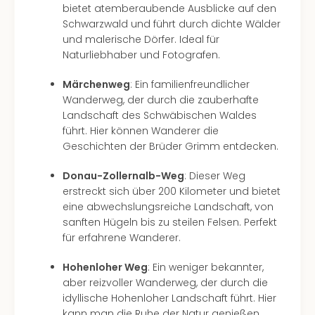
Fest
bietet atemberaubende Ausblicke auf den
Stör
Schwarzwald und führt durch dichte Wälder
Fest
und malerische Dörfer. Ideal für
Mus
Naturliebhaber und Fotografen.
Fuld
Are
Märchenweg
: Ein familienfreundlicher
di
Wanderweg, der durch die zauberhafte
Ver
Landschaft des Schwäbischen Waldes
alle
führt. Hier können Wanderer die
Ang
Geschichten der Brüder Grimm entdecken.
Musi
Musi
Donau-Zollernalb-Weg
: Dieser Weg
Ham
erstreckt sich über 200 Kilometer und bietet
alle
eine abwechslungsreiche Landschaft, von
Ang
sanften Hügeln bis zu steilen Felsen. Perfekt
Kultu
für erfahrene Wanderer.
&
Spor
Hohenloher Weg
: Ein weniger bekannter,
Mus
aber reizvoller Wanderweg, der durch die
Tec
idyllische Hohenloher Landschaft führt. Hier
Sins
kann man die Ruhe der Natur genießen.