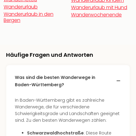
Wanderurlaub Kindern
Qua
Wanderurlaub
Wanderurlaub mit Hund
Com
Wanderurlaub in den
Wanderwochenende
Club
Bergen
Pret
Wo
alle
Ang
TV
Häufige Fragen und Antworten
Sho
ZDF
Fern
in
Was sind die besten Wanderwege in
Main
Baden-Württemberg?
Stef
Raa
In Baden-Württemberg gibt es zahlreiche
Sho
Wanderwege, die für verschiedene
alle
Schwierigkeitsgrade und Landschaften geeignet
Ang
sind. Zu den besten Wanderwegen zählen:
Fest
Dom
Schwarzwaldhochstraße
: Diese Route