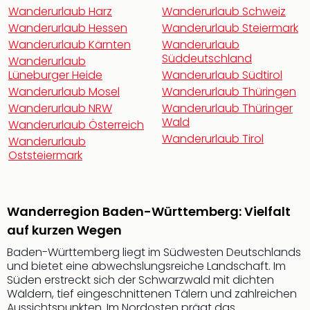
Rou
Wanderurlaub Harz
Wanderurlaub Schweiz
Das
Wanderurlaub Hessen
Wanderurlaub Steiermark
Musi
Wanderurlaub Kärnten
Wanderurlaub
Köni
Süddeutschland
Wanderurlaub
der
Lüneburger Heide
Wanderurlaub Südtirol
Löw
Wanderurlaub Mosel
Wanderurlaub Thüringen
Die
Wanderurlaub NRW
Wanderurlaub Thüringer
Eisk
Wald
Wanderurlaub Österreich
Tarz
Wanderurlaub Tirol
Wanderurlaub
MJ
Oststeiermark
–
Das
Mich
Jac
Wanderregion Baden-Württemberg: Vielfalt
Musi
auf kurzen Wegen
Der
Teuf
Baden-Württemberg liegt im Südwesten Deutschlands
träg
und bietet eine abwechslungsreiche Landschaft. Im
Süden erstreckt sich der Schwarzwald mit dichten
Pra
Wäldern, tief eingeschnittenen Tälern und zahlreichen
Die
Aussichtspunkten. Im Nordosten prägt das