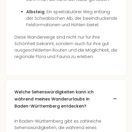
Mer
Ben
Albsteig
: Ein spektakulärer Weg entlang
Mus
der Schwäbischen Alb, der beeindruckende
Stut
Felsformationen und Höhlen bietet.
Pors
Mus
Diese Wanderwege sind nicht nur für ihre
Auto
Schönheit bekannt, sondern auch für ihre gut
Wolf
ausgeschilderten Routen und die Möglichkeit, die
BM
regionale Flora und Fauna zu erleben.
Mus
in
Mün
Barb
Mus
Welche Sehenswürdigkeiten kann ich
Tec
während meines Wanderurlaubs in
Spey
Baden-Württemberg entdecken?
alle
Ang
Auss
In Baden-Württemberg gibt es zahlreiche
Ga
Sehenswürdigkeiten, die während eines