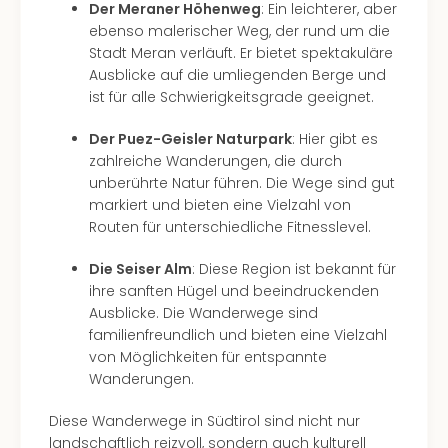
Fest
Der Meraner Höhenweg
: Ein leichterer, aber
Stör
ebenso malerischer Weg, der rund um die
Fest
Stadt Meran verläuft. Er bietet spektakuläre
Mus
Ausblicke auf die umliegenden Berge und
Fuld
ist für alle Schwierigkeitsgrade geeignet.
Are
di
Der Puez-Geisler Naturpark
: Hier gibt es
Ver
zahlreiche Wanderungen, die durch
alle
unberührte Natur führen. Die Wege sind gut
Ang
markiert und bieten eine Vielzahl von
Musi
Routen für unterschiedliche Fitnesslevel.
Musi
Ham
Die Seiser Alm
: Diese Region ist bekannt für
alle
ihre sanften Hügel und beeindruckenden
Ang
Ausblicke. Die Wanderwege sind
Kultu
familienfreundlich und bieten eine Vielzahl
&
von Möglichkeiten für entspannte
Spor
Wanderungen.
Mus
Tec
Diese Wanderwege in Südtirol sind nicht nur
Sins
landschaftlich reizvoll, sondern auch kulturell