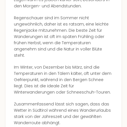
Ang
den Morgen- und Abendstunden.
Spor
Skiu
Regenschauer sind im Sommer nicht
in
ungewöhnlich, daher ist es ratsam, eine leichte
Deu
Regenjacke mitzunehmen. Die beste Zeit für
Skiu
Wanderungen ist oft im späten Frühling oder
in
frühen Herbst, wenn die Temperaturen
Öste
angenehm sind und die Natur in voller Blüte
Form
steht.
1
Reis
Im Winter, von Dezember bis März, sind die
Konz
Temperaturen in den Tälern kälter, oft unter dem
Konz
Gefrierpunkt, während in den Bergen Schnee
Pitbu
liegt. Dies ist die ideale Zeit für
Karo
Winterwanderungen oder Schneeschuh-Touren.
G
Back
Zusammenfassend lässt sich sagen, dass das
Boy
Wetter in Südtirol während eines Wanderurlaubs
Disn
stark von der Jahreszeit und der gewählten
in
Wanderroute abhängt.