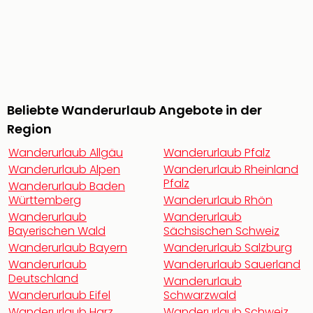
noc
meh
Frei
Frei
Eur
Frei
Deu
Beliebte Wanderurlaub Angebote in der
Frei
Region
Nied
Frei
Wanderurlaub Allgäu
Wanderurlaub Pfalz
Öste
Wanderurlaub Alpen
Wanderurlaub Rheinland
Frei
Pfalz
Wanderurlaub Baden
Fran
Württemberg
Wanderurlaub Rhön
Musi
Wanderurlaub
Wanderurlaub
&
Bayerischen Wald
Sächsischen Schweiz
Sho
Wanderurlaub Bayern
Wanderurlaub Salzburg
Musi
Wanderurlaub
Wanderurlaub Sauerland
Starl
Deutschland
Wanderurlaub
Expr
Wanderurlaub Eifel
Schwarzwald
Moul
Wanderurlaub Harz
Wanderurlaub Schweiz