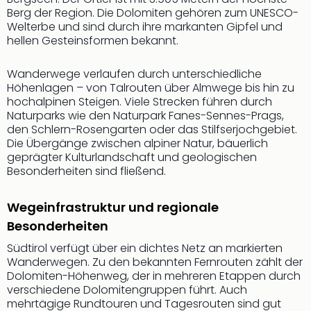
Sch
Berg der Region. Die Dolomiten gehören zum UNESCO-
und
Welterbe und sind durch ihre markanten Gipfel und
das
hellen Gesteinsformen bekannt.
Biest
Wie
Wanderwege verlaufen durch unterschiedliche
Mari
Höhenlagen – von Talrouten über Almwege bis hin zu
Ther
hochalpinen Steigen. Viele Strecken führen durch
Sta
Naturparks wie den Naturpark Fanes-Sennes-Prags,
Ente
den Schlern-Rosengarten oder das Stilfserjochgebiet.
Das
Die Übergänge zwischen alpiner Natur, bäuerlich
Pha
geprägter Kulturlandschaft und geologischen
der
Besonderheiten sind fließend.
Ope
Köln
Wegeinfrastruktur und regionale
Tan
Besonderheiten
der
Vam
Südtirol verfügt über ein dichtes Netz an markierten
alle
Wanderwegen. Zu den bekannten Fernrouten zählt der
Dolomiten-Höhenweg, der in mehreren Etappen durch
Ang
verschiedene Dolomitengruppen führt. Auch
Sho
mehrtägige Rundtouren und Tagesrouten sind gut
&