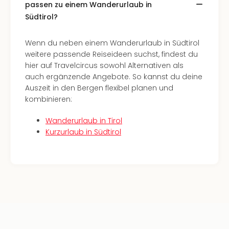
passen zu einem Wanderurlaub in
Ang
Südtirol?
Kurz
Kurz
Deu
Wenn du neben einem Wanderurlaub in Südtirol
Kurz
weitere passende Reiseideen suchst, findest du
Ost
hier auf Travelcircus sowohl Alternativen als
Kurz
auch ergänzende Angebote. So kannst du deine
Nor
Auszeit in den Bergen flexibel planen und
Kurz
kombinieren:
Baye
Kurz
Wanderurlaub in Tirol
Harz
Kurzurlaub in Südtirol
Kurz
Sch
Kurz
Bod
Kurz
Allg
alle
Ang