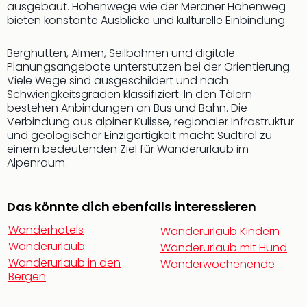
ausgebaut. Höhenwege wie der Meraner Höhenweg
Thea
bieten konstante Ausblicke und kulturelle Einbindung.
ABB
Voy
Berghütten, Almen, Seilbahnen und digitale
in
Planungsangebote unterstützen bei der Orientierung.
Lon
Viele Wege sind ausgeschildert und nach
Harr
Schwierigkeitsgraden klassifiziert. In den Tälern
Pott
bestehen Anbindungen an Bus und Bahn. Die
Thea
Verbindung aus alpiner Kulisse, regionaler Infrastruktur
Lon
und geologischer Einzigartigkeit macht Südtirol zu
GOP
einem bedeutenden Ziel für Wanderurlaub im
Vari
Alpenraum.
Thea
Frie
Das könnte dich ebenfalls interessieren
Pala
Berli
Wanderhotels
Wanderurlaub Kindern
Fest
Wanderurlaub
Wanderurlaub mit Hund
Neu
Wanderurlaub in den
Wanderwochenende
Fest
Bergen
Bad
Bad