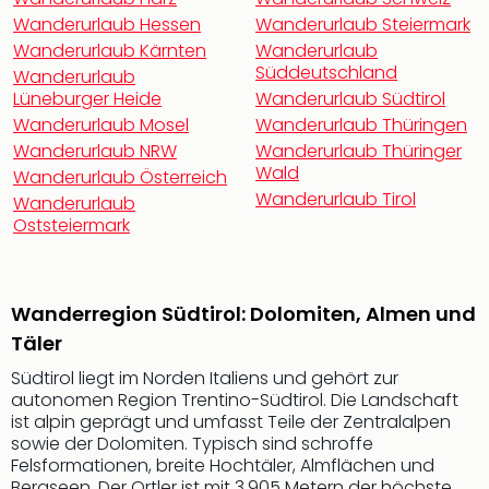
Rou
Wanderurlaub Hessen
Wanderurlaub Steiermark
Das
Wanderurlaub Kärnten
Wanderurlaub
Musi
Süddeutschland
Wanderurlaub
Köni
Lüneburger Heide
Wanderurlaub Südtirol
der
Wanderurlaub Mosel
Wanderurlaub Thüringen
Löw
Wanderurlaub NRW
Wanderurlaub Thüringer
Die
Wald
Wanderurlaub Österreich
Eisk
Wanderurlaub Tirol
Tarz
Wanderurlaub
Oststeiermark
MJ
–
Das
Mich
Wanderregion Südtirol: Dolomiten, Almen und
Jac
Täler
Musi
Der
Südtirol liegt im Norden Italiens und gehört zur
Teuf
autonomen Region Trentino-Südtirol. Die Landschaft
träg
ist alpin geprägt und umfasst Teile der Zentralalpen
Pra
sowie der Dolomiten. Typisch sind schroffe
Felsformationen, breite Hochtäler, Almflächen und
Die
Bergseen. Der Ortler ist mit 3.905 Metern der höchste