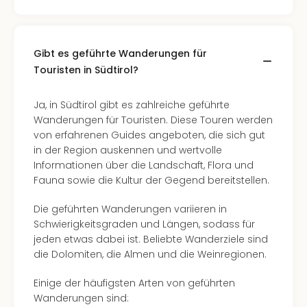
Well
Eur
Deu
Itali
Gibt es geführte Wanderungen für
Nied
Touristen in Südtirol?
Öste
Pole
Ja, in Südtirol gibt es zahlreiche geführte
Südt
Wanderungen für Touristen. Diese Touren werden
Mar
von erfahrenen Guides angeboten, die sich gut
Karl
in der Region auskennen und wertvolle
alle
Informationen über die Landschaft, Flora und
Ang
Fauna sowie die Kultur der Gegend bereitstellen.
The
The
Die geführten Wanderungen variieren in
Erdi
Schwierigkeitsgraden und Längen, sodass für
Trop
jeden etwas dabei ist. Beliebte Wanderziele sind
Isla
die Dolomiten, die Almen und die Weinregionen.
The
Bad
Einige der häufigsten Arten von geführten
Wöri
Wanderungen sind: