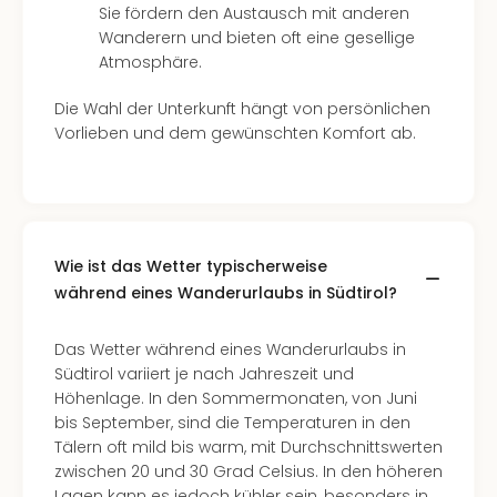
Sie fördern den Austausch mit anderen
Even
Wanderern und bieten oft eine gesellige
at
Atmosphäre.
War
Bros.
Die Wahl der Unterkunft hängt von persönlichen
Stud
Vorlieben und dem gewünschten Komfort ab.
Tour
Lon
–
The
Mak
of
Wie ist das Wetter typischerweise
Harr
während eines Wanderurlaubs in Südtirol?
Pott
Form
Das Wetter während eines Wanderurlaubs in
1
Südtirol variiert je nach Jahreszeit und
Die
Höhenlage. In den Sommermonaten, von Juni
Auss
bis September, sind die Temperaturen in den
Imme
Tälern oft mild bis warm, mit Durchschnittswerten
Auss
zwischen 20 und 30 Grad Celsius. In den höheren
alle
Lagen kann es jedoch kühler sein, besonders in