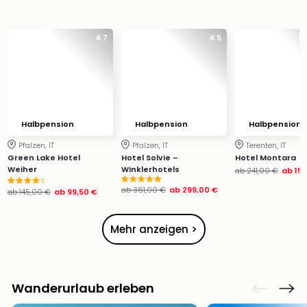
Ang
Wass
Trop
4.7
4.5
Isla
The
Erdi
Rula
Bad
Halbpension
Halbpension
Halbpension
Sch
aqu
Pfalzen, IT
Pfalzen, IT
Terenten, IT
The
Green Lake Hotel
Hotel Solvie –
Hotel Montara
Weiher
Winklerhotels
ab
241,00 €
ab
15
Sins
s
alle
ab
361,00 €
ab
299,00 €
ab
145,00 €
ab
99,50 €
Ang
Zoo
Mehr anzeigen >
&
Safa
Erle
Zoo
Wanderurlaub erleben
Han