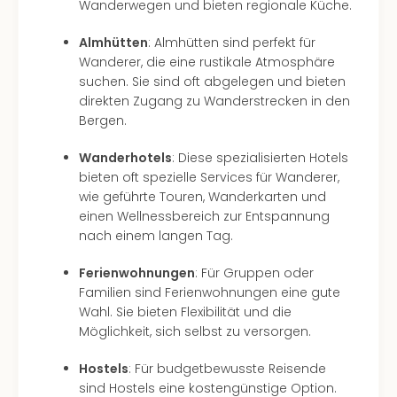
Of
Wanderwegen und bieten regionale Küche.
Thro
Almhütten
: Almhütten sind perfekt für
Stud
Wanderer, die eine rustikale Atmosphäre
Tour
suchen. Sie sind oft abgelegen und bieten
Swar
direkten Zugang zu Wanderstrecken in den
Krist
Bergen.
Mini
Wun
Wanderhotels
: Diese spezialisierten Hotels
Ham
bieten oft spezielle Services für Wanderer,
War
wie geführte Touren, Wanderkarten und
Bros.
einen Wellnessbereich zur Entspannung
Stud
nach einem langen Tag.
Tour
Lon
Ferienwohnungen
: Für Gruppen oder
–
Familien sind Ferienwohnungen eine gute
The
Wahl. Sie bieten Flexibilität und die
Mak
Möglichkeit, sich selbst zu versorgen.
of
Harr
Hostels
: Für budgetbewusste Reisende
Pott
sind Hostels eine kostengünstige Option.
An