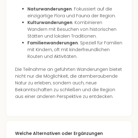
The
Sins
Naturwanderungen
: Fokussiert auf die
Bad
einzigartige Flora und Fauna der Region.
Sch
Kulturwanderungen
: Kombinieren
Tau
Wandern mit Besuchen von historischen
The
Stätten und lokalen Traditionen.
The
Familienwanderungen
: Speziell für Familien
Eusk
mit Kindern, oft mit kinderfreundlichen
Caro
Routen und Aktivitäten.
The
Aqu
Die Teilnahme an geführten Wanderungen bietet
Prag
nicht nur die Möglichkeit, die atemberaubende
Bali
Natur zu erleben, sondern auch, neue
The
Bekanntschaften zu schließen und die Region
The
aus einer anderen Perspektive zu entdecken.
Bad
Wöri
Rula
Eur
Karl
Welche Alternativen oder Ergänzungen
alle