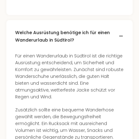
Con
Schl
Sch
Konz
alle
Welche Ausrüstung benötige ich für einen
Ang
Wanderurlaub in Südtirol?
Fest
Glüc
Insel
Für einen Wanderurlaub in Südtirol ist die richtige
Mer
Ausrüstung entscheidend, um Sicherheit und
Lun
Komfort zu gewährleisten. Zunächst sind robuste
Black
Wanderschuhe unerlässlich, die guten Halt
Festi
bieten und wasserdicht sind. Eine
Nibiri
atmungsaktive, wetterfeste Jacke schützt vor
Festi
Regen und Wind.
Ikar
Zusätzlich sollte eine bequeme Wanderhose
Festi
gewählt werden, die Bewegungsfreiheit
alle
ermöglicht. Ein Rucksack mit ausreichend
Ang
Volumen ist wichtig, um Wasser, Snacks und
Loca
persönliche Gegenstände zu transportieren.
Konz