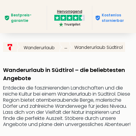
Slag
Hervorragend
Eftel
Bestpreis­
Kostenlos
LEG
garantie
stornierbar
Trustpilot
Deu
Parc
Astér
Rast
...
Wanderurlaub Südtirol
Wanderurlaub
Lan
Baye
Park
Wanderurlaub in Südtirol – die beliebtesten
Plop
Angebote
Deu
(eh
Entdecke die faszinierenden Landschaften und die
Holi
reiche Kultur bei einem Wanderurlaub in Südtirol. Diese
Park
Region bietet atemberaubende Berge, malerische
Dörfer und zahlreiche Wanderwege für jedes Niveau.
Tivol
Lass dich von der Vielfalt der Natur inspirieren und
Kop
finde die perfekte Auszeit. Stöbere durch unsere
Futu
Angebote und plane dein unvergessliches Abenteuer!
Bela
alle