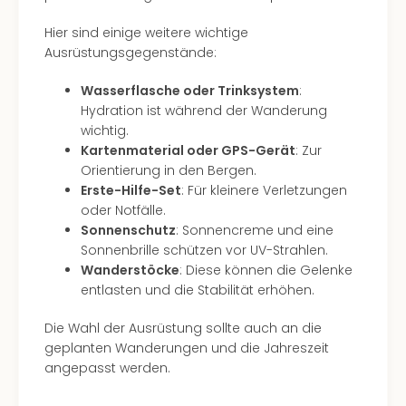
in
Hier sind einige weitere wichtige
Köln
Ausrüstungsgegenstände:
Konz
in
Wasserflasche oder Trinksystem
:
Düss
Hydration ist während der Wanderung
Well
wichtig.
Well
Kartenmaterial oder GPS-Gerät
: Zur
Deu
Orientierung in den Bergen.
Allg
Erste-Hilfe-Set
: Für kleinere Verletzungen
Baye
oder Notfälle.
Wal
Sonnenschutz
: Sonnencreme und eine
Baye
Sonnenbrille schützen vor UV-Strahlen.
Bod
Wanderstöcke
: Diese können die Gelenke
Harz
entlasten und die Stabilität erhöhen.
Nor
NRW
Die Wahl der Ausrüstung sollte auch an die
Ost
geplanten Wanderungen und die Jahreszeit
Sch
angepasst werden.
alle
Ang