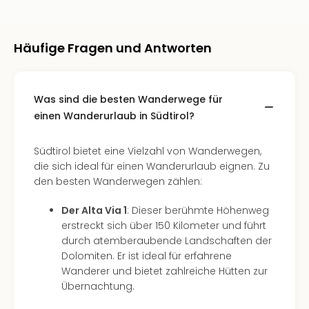
Qua
Com
Club
Häufige Fragen und Antworten
Pret
Wo
alle
Ang
Was sind die besten Wanderwege für
TV
einen Wanderurlaub in Südtirol?
Sho
ZDF
Südtirol bietet eine Vielzahl von Wanderwegen,
Fern
die sich ideal für einen Wanderurlaub eignen. Zu
in
den besten Wanderwegen zählen:
Main
Stef
Der Alta Via 1
: Dieser berühmte Höhenweg
Raa
erstreckt sich über 150 Kilometer und führt
Sho
durch atemberaubende Landschaften der
alle
Dolomiten. Er ist ideal für erfahrene
Ang
Wanderer und bietet zahlreiche Hütten zur
Fest
Übernachtung.
Dom