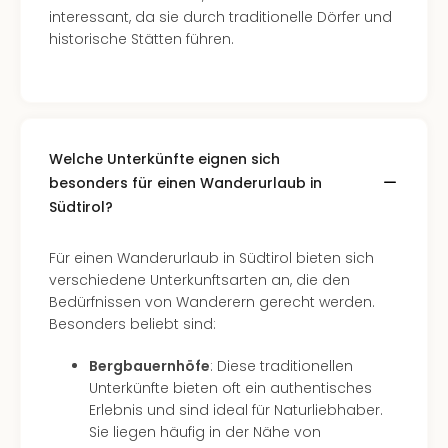
Mer
interessant, da sie durch traditionelle Dörfer und
Ben
historische Stätten führen.
Mus
Stut
Pors
Mus
Auto
Welche Unterkünfte eignen sich
Wolf
besonders für einen Wanderurlaub in
BM
Südtirol?
Mus
in
Mün
Für einen Wanderurlaub in Südtirol bieten sich
Barb
verschiedene Unterkunftsarten an, die den
Mus
Bedürfnissen von Wanderern gerecht werden.
Tec
Besonders beliebt sind:
Spey
alle
Bergbauernhöfe
: Diese traditionellen
Ang
Unterkünfte bieten oft ein authentisches
Auss
Erlebnis und sind ideal für Naturliebhaber.
Ga
Sie liegen häufig in der Nähe von