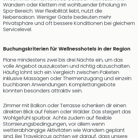
Wandern oder Klettern mit wohltuender Erholung im
Thea
Spa-Bereich. Wer Flexibilität liebt, nutzt die
ABB
Nebensaison. Weniger Gäste bedeuten mehr
Voy
Privatsphäre und oft bessere Konditionen bei gleichem
in
Servicelevel.
Lon
Harr
Pott
Buchungskriterien für Wellnesshotels in der Region
Thea
Lon
Plane mindestens zwei bis drei Nächte ein, um das
GOP
volle Angebot auszukosten und richtig abzuschalten.
Häufig lohnt sich ein Vergleich zwischen Paketen
Vari
inklusive Massagen oder Thermenzugang und einzeln
Thea
buchbaren Anwendungen. Komplettangebote
Frie
könnten besonders attraktiv sein.
Pala
Berli
Zimmer mit Balkon oder Terrasse schenken dir einen
Fest
direkten Blick auf Felsen oder Wälder. Das steigert das
Neu
Wohlgefühl spürbar. Achte zudem auf flexible
Fest
Stornierungsbedingungen, vor allem wenn
Bad
wetterabhängige Aktivitäten wie Wandern geplant
Bad
sind. Bei Travelcircus achten wir darauf, dass unsere