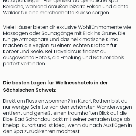
Naturpark liegen. Hier genießt du gemütliche Spa-
Rou
Bereiche, während draußen bizarre Felsen und dichte
Das
Wälder für eine märchenhafte Kulisse sorgen.
Musi
Köni
Viele Häuser bieten dir exklusive Wohlfühlmomente wie
der
Massagen oder Saunagänge mit Blick ins Grüne. Die
Löw
ruhige Atmosphäre und das heilklimatische Klima
Die
machen die Region zu einem echten Kraftort für
Eisk
Körper und Seele. Bei Travelcircus findest du
Tarz
ausgewählte Hotels, die Erholung und Naturerlebnis
MJ
perfekt verbinden.
–
Das
Die besten Lagen für Wellnesshotels in der
Mich
Jac
Sächsischen Schweiz
Musi
Direkt am Fluss entspannen? Im Kurort Rathen bist du
Der
nur wenige Schritte von den schönsten Wanderwegen
Teuf
entfernt und genießt einen traumhaften Blick auf die
träg
Elbe. Bad Schandau lockt mit seiner zentralen Lage als
Pra
Kneipp-Kurort und ist ideal, wenn du nach Ausflügen in
Die
den Spa zurückkehren möchtest.