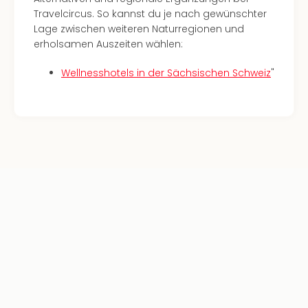
Haa
Travelcircus. So kannst du je nach gewünschter
Rot
Lage zwischen weiteren Naturregionen und
alle
erholsamen Auszeiten wählen:
Ang
Itali
Wellnesshotels in der Sächsischen Schweiz
"
Rom
alle
Ang
Urla
Urla
Urla
in
Itali
Urla
am
See
Urla
am
Gar
Urla