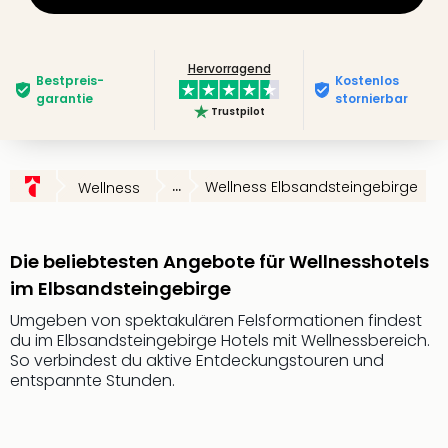
Slag
Eftel
LEG
Hervorragend
Bestpreis­
Kostenlos
Deu
garantie
stornierbar
Parc
Trustpilot
Astér
Rast
Lan
...
Wellness Elbsandsteingebirge
Wellness
Baye
Park
Plop
Die beliebtesten Angebote für Wellnesshotels
Deu
(eh
im Elbsandsteingebirge
Holi
Umgeben von spektakulären Felsformationen findest
Park
du im Elbsandsteingebirge Hotels mit Wellnessbereich.
Tivol
So verbindest du aktive Entdeckungstouren und
Kop
entspannte Stunden.
Futu
Bela
alle