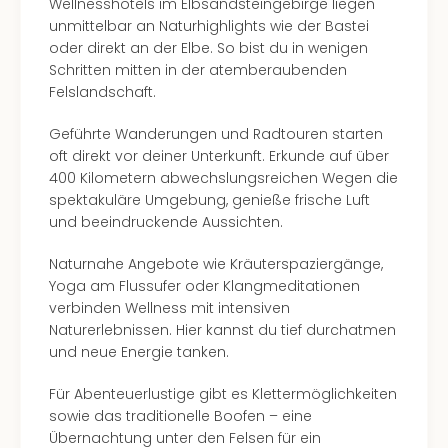
The
Wellnesshotels im Elbsandsteingebirge liegen
Sins
unmittelbar an Naturhighlights wie der Bastei
Bad
oder direkt an der Elbe. So bist du in wenigen
Sch
Schritten mitten in der atemberaubenden
Tau
Felslandschaft.
The
The
Geführte Wanderungen und Radtouren starten
Eusk
oft direkt vor deiner Unterkunft. Erkunde auf über
Caro
400 Kilometern abwechslungsreichen Wegen die
The
spektakuläre Umgebung, genieße frische Luft
Aqu
und beeindruckende Aussichten.
Prag
Naturnahe Angebote wie Kräuterspaziergänge,
Bali
Yoga am Flussufer oder Klangmeditationen
The
verbinden Wellness mit intensiven
The
Naturerlebnissen. Hier kannst du tief durchatmen
Bad
und neue Energie tanken.
Wöri
Rula
Für Abenteuerlustige gibt es Klettermöglichkeiten
Eur
sowie das traditionelle Boofen – eine
Karl
Übernachtung unter den Felsen für ein
alle