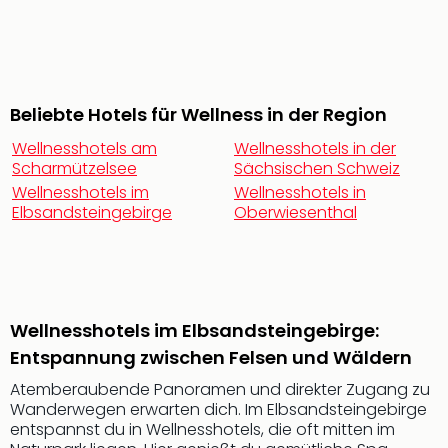
noc
meh
Frei
Frei
Eur
Beliebte Hotels für Wellness in der Region
Frei
Wellnesshotels am
Wellnesshotels in der
Deu
Scharmützelsee
Sächsischen Schweiz
Frei
Wellnesshotels im
Wellnesshotels in
Nied
Elbsandsteingebirge
Oberwiesenthal
Frei
Öste
Frei
Fran
Musi
&
Wellnesshotels im Elbsandsteingebirge:
Sho
Entspannung zwischen Felsen und Wäldern
Musi
Atemberaubende Panoramen und direkter Zugang zu
Starl
Wanderwegen erwarten dich. Im Elbsandsteingebirge
Expr
entspannst du in Wellnesshotels, die oft mitten im
Moul