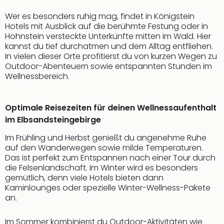
Sch
und
Wer es besonders ruhig mag, findet in Königstein
das
Hotels mit Ausblick auf die berühmte Festung oder in
Biest
Hohnstein versteckte Unterkünfte mitten im Wald. Hier
Wie
kannst du tief durchatmen und dem Alltag entfliehen.
Mari
In vielen dieser Orte profitierst du von kurzen Wegen zu
Outdoor-Abenteuern sowie entspannten Stunden im
Ther
Wellnessbereich.
Sta
Ente
Das
Optimale Reisezeiten für deinen Wellnessaufenthalt
Pha
im Elbsandsteingebirge
der
Ope
Im Frühling und Herbst genießt du angenehme Ruhe
Köln
auf den Wanderwegen sowie milde Temperaturen.
Tan
Das ist perfekt zum Entspannen nach einer Tour durch
der
die Felsenlandschaft. Im Winter wird es besonders
Vam
gemütlich, denn viele Hotels bieten dann
Kaminlounges oder spezielle Winter-Wellness-Pakete
alle
an.
Ang
Sho
&
Im Sommer kombinierst du Outdoor-Aktivitäten wie