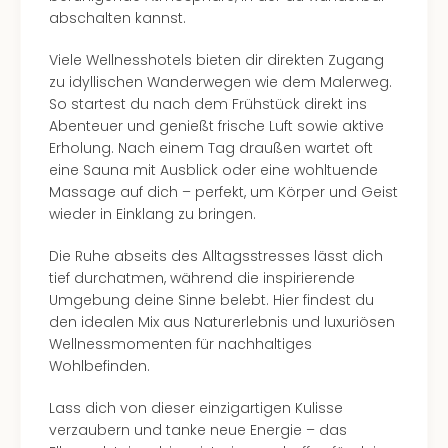
Con
abschalten kannst.
Schl
Sch
Viele Wellnesshotels bieten dir direkten Zugang
Konz
zu idyllischen Wanderwegen wie dem Malerweg.
alle
So startest du nach dem Frühstück direkt ins
Ang
Abenteuer und genießt frische Luft sowie aktive
Fest
Erholung. Nach einem Tag draußen wartet oft
Glüc
eine Sauna mit Ausblick oder eine wohltuende
Insel
Massage auf dich – perfekt, um Körper und Geist
Mer
wieder in Einklang zu bringen.
Lun
Black
Die Ruhe abseits des Alltagsstresses lässt dich
Festi
tief durchatmen, während die inspirierende
Nibiri
Umgebung deine Sinne belebt. Hier findest du
Festi
den idealen Mix aus Naturerlebnis und luxuriösen
Ikar
Wellnessmomenten für nachhaltiges
Festi
Wohlbefinden.
alle
Ang
Lass dich von dieser einzigartigen Kulisse
Loca
verzaubern und tanke neue Energie – das
Konz