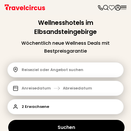
Frei
Frei
Wellnesshotels im
Disn
Elbsandsteingebirge
Paris
Disn
Wöchentlich neue Wellness Deals mit
Paris
Bestpreisgarantie
Take
Eur
Park
Reiseziel oder Angebot suchen
Rust
Phan
Heid
Anreisedatum
Abreisedatum
Park
Reso
Mov
2 Erwachsene
Park
Play
Funp
Suchen
Trips