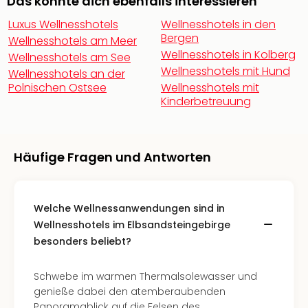
Fest
Das könnte dich ebenfalls interessieren
Stör
Luxus Wellnesshotels
Wellnesshotels in den
Fest
Bergen
Wellnesshotels am Meer
Mus
Wellnesshotels in Kolberg
Wellnesshotels am See
Fuld
Wellnesshotels mit Hund
Wellnesshotels an der
Are
Polnischen Ostsee
Wellnesshotels mit
di
Kinderbetreuung
Ver
alle
Ang
Musi
Häufige Fragen und Antworten
Musi
Ham
alle
Welche Wellnessanwendungen sind in
Ang
Wellnesshotels im Elbsandsteingebirge
Kultu
&
besonders beliebt?
Spor
Mus
Schwebe im warmen Thermalsolewasser und
Tec
genieße dabei den atemberaubenden
Sins
Panoramablick auf die Felsen des