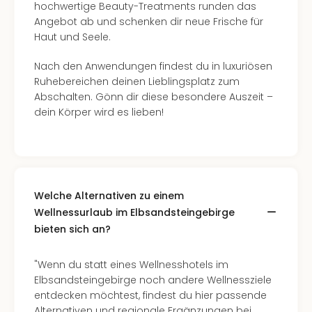
Lon
hochwertige Beauty-Treatments runden das
Paris
Angebot ab und schenken dir neue Frische für
Brüs
Haut und Seele.
Prag
Bud
Nach den Anwendungen findest du in luxuriösen
Wie
Ruhebereichen deinen Lieblingsplatz zum
alle
Abschalten. Gönn dir diese besondere Auszeit –
Ang
dein Körper wird es lieben!
Deu
Köln
Ham
Berli
Leip
Welche Alternativen zu einem
Dre
Wellnessurlaub im Elbsandsteingebirge
Fran
Mün
bieten sich an?
alle
Ang
"Wenn du statt eines Wellnesshotels im
Nied
Elbsandsteingebirge noch andere Wellnessziele
Ams
entdecken möchtest, findest du hier passende
Den
Alternativen und regionale Ergänzungen bei