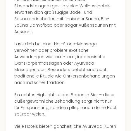
Mer
Elbsandsteingebirges. In vielen Wellnesshotels
Ben
erwarten dich großzügige Bade- und
Mus
Saunalandschaften mit finnischer Sauna, Bio-
Stut
Sauna, Dampfbad oder sogar Außensaunen mit
Pors
Aussicht.
Mus
Auto
Lass dich bei einer Hot-Stone-Massage
Wolf
verwöhnen oder probiere exotische
BM
Anwendungen wie Lomi-Lomi, indonesische
Mus
Ganzkörpermassagen oder Ayurveda-
in
Massagen aus. Besonders beliebt sind auch
Mün
traditionelle Rituale wie Ohrkerzenbehandlungen
Barb
nach indischer Tradition.
Mus
Tec
Ein echtes Highlight ist das Baden in Bier – diese
Spey
außergewöhnliche Behandlung sorgt nicht nur
alle
für Entspannung, sondern pflegt auch deine Haut
Ang
spürbar weich.
Auss
Ga
Viele Hotels bieten ganzheitliche Ayurveda-Kuren