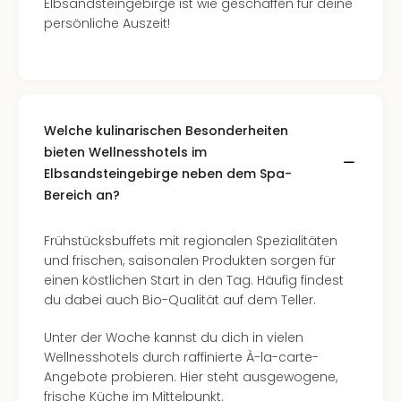
Elbsandsteingebirge ist wie geschaffen für deine
in
persönliche Auszeit!
Köln
Konz
in
Düss
Well
Welche kulinarischen Besonderheiten
Well
bieten Wellnesshotels im
Deu
Allg
Elbsandsteingebirge neben dem Spa-
Baye
Bereich an?
Wal
Baye
Frühstücksbuffets mit regionalen Spezialitäten
Bod
und frischen, saisonalen Produkten sorgen für
Harz
einen köstlichen Start in den Tag. Häufig findest
Nor
du dabei auch Bio-Qualität auf dem Teller.
NRW
Ost
Unter der Woche kannst du dich in vielen
Sch
Wellnesshotels durch raffinierte À-la-carte-
alle
Angebote probieren. Hier steht ausgewogene,
Ang
frische Küche im Mittelpunkt.