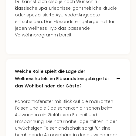
Du kannst dich also je nach Wunsch für
Ang
klassische Spa-Erlebnisse, ganzheitliche Rituale
Spor
oder spezialisierte Ayurveda-Angebote
Skiu
entscheiden. Das Elbsandsteingebirge hält für
in
jeden Wellness-Typ das passende
Deu
Verwöhnprogramm bereit!
Skiu
in
Öste
Form
1
Reis
Welche Rolle spielt die Lage der
Konz
Wellnesshotels im Elbsandsteingebirge für
Konz
das Wohlbefinden der Gäste?
Pitbu
Karo
Panoramafenster mit Blick auf die markanten
G
Felsen und die Elbe schenken dir schon beim
Back
Aufwachen ein Gefühl von Freiheit und
Boy
Entspannung. Die naturnahe Lage mitten in der
Disn
urwüchsigen Felsenlandschaft sorgt für eine
in
beruhigende Atmosphäre, in der du wunderbar