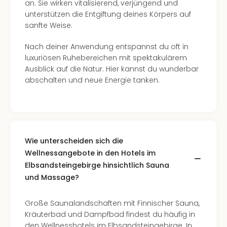
Of
an. Sie wirken vitalisierend, verjüngend und
Thro
unterstützen die Entgiftung deines Körpers auf
Stud
sanfte Weise.
Tour
Nach deiner Anwendung entspannst du oft in
Swar
luxuriösen Ruhebereichen mit spektakulärem
Krist
Ausblick auf die Natur. Hier kannst du wunderbar
Mini
abschalten und neue Energie tanken.
Wun
Ham
War
Bros.
Stud
Tour
Wie unterscheiden sich die
Lon
Wellnessangebote in den Hotels im
–
Elbsandsteingebirge hinsichtlich Sauna
The
und Massage?
Mak
of
Harr
Große Saunalandschaften mit Finnischer Sauna,
Pott
Kräuterbad und Dampfbad findest du häufig in
An
den Wellnesshotels im Elbsandsteingebirge. In