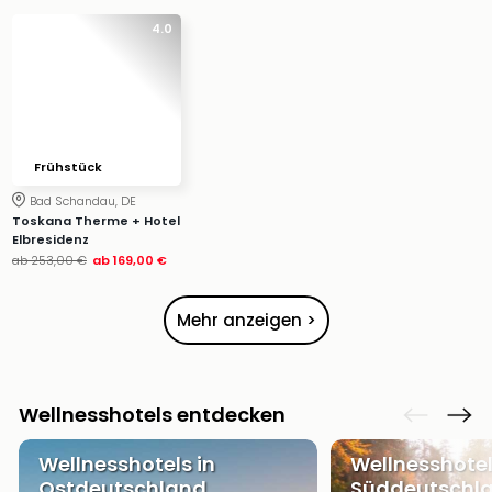
Ang
4.0
Wass
Trop
Isla
The
Erdi
Rula
Frühstück
Bad
Bad Schandau, DE
Sch
Toskana Therme + Hotel
aqu
Elbresidenz
The
ab
253,00 €
ab
169,00 €
Sins
alle
Mehr anzeigen >
Ang
Zoo
&
Safa
Wellnesshotels entdecken
Erle
Zoo
Wellnesshotels in
Wellnesshotel
Han
Ostdeutschland
Süddeutschl