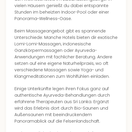
Even
vielen Häusern genießt du dabei entspannte
at
Stunden im beheizten Indoor-Pool oder einer
War
Panorama-Wellness-Oase.
Bros.
Beim Massageangebot gibt es spannende
Stud
Unterschiede: Manche Hotels bieten dir exotische
Tour
Lomi-Lomi-Massagen, indonesische
Lon
Ganzkörpermassagen oder Ayurveda-
–
Anwendungen mit fachlicher Beratung. Andere
The
setzen auf eine eigene Naturheilpraxis, wo oft
Mak
verschiedene Massagen sowie Yoga- und
of
Klangmeditationen zum Wohlfühlen einladen.
Harr
Pott
Einige Unterkünfte legen ihren Fokus ganz auf
Form
authentische Ayurveda-Behandlungen durch
1
erfahrene Therapeuten aus Sri Lanka. Ergänzt
Die
wird das Erlebnis dort durch Bio-Saunen und
Auss
Außensaunen mit beeindruckendem
Imme
Panoramablick auf die Felsenlandschaft.
Auss
alle