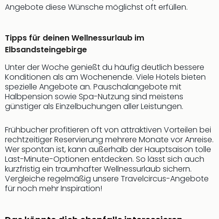
Qua
Angebote diese Wünsche möglichst oft erfüllen.
Com
Club
Pret
Tipps für deinen Wellnessurlaub im
Wo
Elbsandsteingebirge
alle
Unter der Woche genießt du häufig deutlich bessere
Ang
Konditionen als am Wochenende. Viele Hotels bieten
TV
spezielle Angebote an. Pauschalangebote mit
Sho
Halbpension sowie Spa-Nutzung sind meistens
ZDF
günstiger als Einzelbuchungen aller Leistungen.
Fern
in
Frühbucher profitieren oft von attraktiven Vorteilen bei
Main
rechtzeitiger Reservierung mehrere Monate vor Anreise.
Stef
Wer spontan ist, kann außerhalb der Hauptsaison tolle
Raa
Last-Minute-Optionen entdecken. So lässt sich auch
Sho
kurzfristig ein traumhafter Wellnessurlaub sichern.
alle
Vergleiche regelmäßig unsere Travelcircus-Angebote
Ang
für noch mehr Inspiration!
Fest
Dom