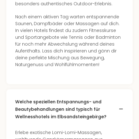
besonders authentisches Outdoor-Erlebnis.
Ang
Kurz
Nach einem aktiven Tag warten entspannende
Kurz
Saunen, Dampfbäder oder Massagen auf dich.
Deu
In vielen Hotels findest du zudem Fitnesskurse
Kurz
und Sportangebote wie Tennis oder Badminton
Ost
für noch mehr Abwechslung während deines
Kurz
Aufenthalts. Lass dich inspirieren und gönn dir
Nor
deine perfekte Mischung aus Bewegung,
Kurz
Naturgenuss und Wohlfühlmomenten!
Baye
Kurz
Harz
Kurz
Sch
Kurz
Welche speziellen Entspannungs- und
Bod
Beautybehandlungen sind typisch für
Kurz
Wellnesshotels im Elbsandsteingebirge?
Allg
alle
Erlebe exotische Lomi-Lomi-Massagen,
Ang