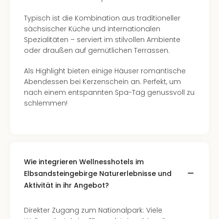
Well
Eur
Typisch ist die Kombination aus traditioneller
Deu
sächsischer Küche und internationalen
Itali
Spezialitäten – serviert im stilvollen Ambiente
Nied
oder draußen auf gemütlichen Terrassen.
Öste
Pole
Als Highlight bieten einige Häuser romantische
Südt
Abendessen bei Kerzenschein an. Perfekt, um
Mar
nach einem entspannten Spa-Tag genussvoll zu
Karl
schlemmen!
alle
Ang
The
The
Erdi
Wie integrieren Wellnesshotels im
Trop
Elbsandsteingebirge Naturerlebnisse und
Isla
Aktivität in ihr Angebot?
The
Bad
Wöri
Direkter Zugang zum Nationalpark: Viele