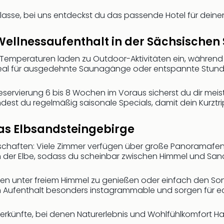
klasse, bei uns entdeckst du das passende Hotel für de
 Wellnessaufenthalt in der Sächsischen
e Temperaturen laden zu Outdoor-Aktivitäten ein, währen
deal für ausgedehnte Saunagänge oder entspannte Stunde
Reservierung 6 bis 8 Wochen im Voraus sicherst du dir mei
indest du regelmäßig saisonale Specials, damit dein Kurztri
das Elbsandsteingebirge
dschaften: Viele Zimmer verfügen über große Panoramafens
 an der Elbe, sodass du scheinbar zwischen Himmel und Sa
en unter freiem Himmel zu genießen oder einfach den S
n Aufenthalt besonders instagrammable und sorgen für 
nterkünfte, bei denen Naturerlebnis und Wohlfühlkomfort 