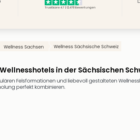
e
D
TrustScore 4.7 | 12,478
Bewertungen
Wellness Sächsische Schweiz
Wellness Sachsen
 Wellnesshotels in der Sächsischen Sch
ulären Felsformationen und liebevoll gestalteten Wellnessb
holung perfekt kombinieren.