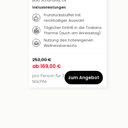
Bad Schandau, DE
Inklusivleistungen
:
Frühstücksbuffet mit
reichhaltiger Auswahl
Täglicher Eintritt in die Toskana
Therme (auch am Anreisetag)
Nutzung des hoteleigenen
Wellnessbereichs
253,00 €
ab
169,00 €
pro Person für 2
zum Angebot
Nächte