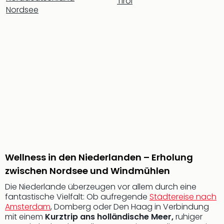
Tirol
Qua
Nordsee
Com
Club
Pret
Wo
alle
Ang
TV
Sho
ZDF
Fern
in
Main
Stef
Wellness in den Niederlanden – Erholung
Raa
Sho
zwischen Nordsee und Windmühlen
alle
Die Niederlande überzeugen vor allem durch eine
Ang
fantastische Vielfalt: Ob aufregende
Städtereise nach
Fest
Amsterdam
, Domberg oder Den Haag in Verbindung
Dom
mit einem
Kurztrip ans holländische Meer,
ruhiger