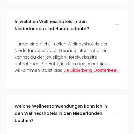
The
Sins
Bad
Sch
In welchen Wellnesshotels in den
Tau
Niederlanden sind Hunde erlaubt?
The
The
Hunde sind nicht in allen Wellnesshotels der
Eusk
Niederlande erlaubt. Genaue Informationen
Caro
kannst du der jeweiligen Hotelwebseite
The
entnehmen. Ein Hotel, in dem dein Vierbeiner
Aqu
willkommen ist, ist das
De Bilderberg Oosterbeek
.
Prag
Bali
The
The
Bad
Wöri
Welche Wellnessanwendungen kann ich in
Rula
den Wellnesshotels in den Niederlanden
Eur
buchen?
Karl
alle