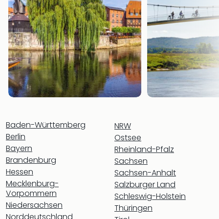
Thea
ABB
Voy
in
Lon
Harr
Pott
Thea
Lon
GOP
Vari
Baden-Württemberg
NRW
Thea
Berlin
Frie
Ostsee
Pala
Bayern
Rheinland-Pfalz
Berli
Brandenburg
Sachsen
Fest
Hessen
Sachsen-Anhalt
Neu
Mecklenburg-
Salzburger Land
Fest
Vorpommern
Schleswig-Holstein
Bad
Niedersachsen
Thüringen
Bad
Norddeutschland