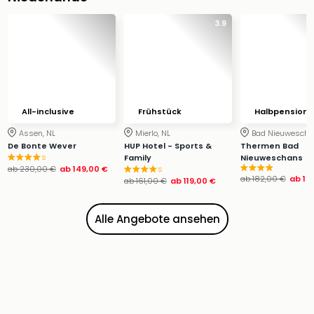
Ang
Wass
3.9
Trop
Isla
The
Erdi
Rula
All-inclusive
Frühstück
Halbpension
Bad
Sch
Assen, NL
Mierlo, NL
Bad Nieuwescha
aqu
De Bonte Wever
HUP Hotel - Sports &
Thermen Bad
s
Family
Nieuweschans
The
ab
230,00 €
ab
149,00 €
s
Sins
ab
182,00 €
ab
12
ab
161,00 €
ab
119,00 €
alle
Ang
Alle Angebote ansehen
Zoo
&
Safa
Erle
Zoo
Han