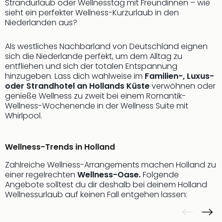
Fest
Strandurlaub oder Wellnesstag mit Freundinnen – wie
Stör
sieht ein perfekter Wellness-Kurzurlaub in den
Fest
Niederlanden aus?
Mus
Fuld
Als westliches Nachbarland von Deutschland eignen
Are
sich die Niederlande perfekt, um dem Alltag zu
di
entfliehen und sich der totalen Entspannung
hinzugeben. Lass dich wahlweise im
Familien-, Luxus-
Ver
oder Strandhotel an Hollands Küste
verwöhnen oder
alle
genieße Wellness zu zweit bei einem Romantik-
Ang
Wellness-Wochenende in der Wellness Suite mit
Musi
Whirlpool.
Musi
Ham
alle
Wellness-Trends in Holland
Ang
Kultu
Zahlreiche Wellness-Arrangements machen Holland zu
&
einer regelrechten
Wellness-Oase.
Folgende
Angebote solltest du dir deshalb bei deinem Holland
Spor
Wellnessurlaub auf keinen Fall entgehen lassen:
Mus
Tec
Sins