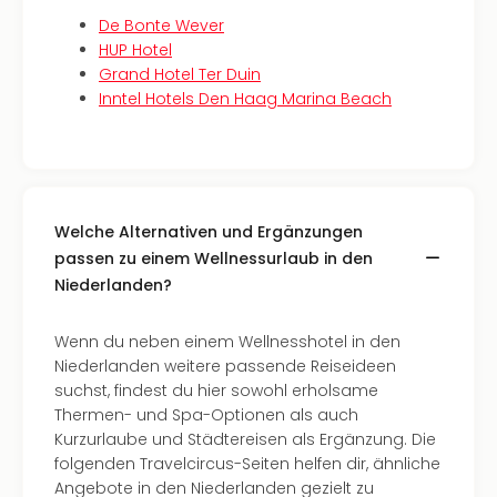
Lon
Paris
De Bonte Wever
Brüs
HUP Hotel
Prag
Grand Hotel Ter Duin
Bud
Inntel Hotels Den Haag Marina Beach
Wie
alle
Ang
Deu
Köln
Welche Alternativen und Ergänzungen
Ham
passen zu einem Wellnessurlaub in den
Berli
Niederlanden?
Leip
Dre
Fran
Wenn du neben einem Wellnesshotel in den
Mün
Niederlanden weitere passende Reiseideen
alle
suchst, findest du hier sowohl erholsame
Ang
Thermen- und Spa-Optionen als auch
Nied
Kurzurlaube und Städtereisen als Ergänzung. Die
Ams
folgenden Travelcircus-Seiten helfen dir, ähnliche
Den
Angebote in den Niederlanden gezielt zu