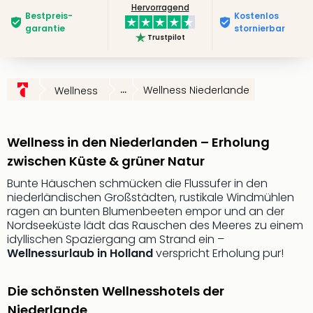
Hervorragend
Slag
Bestpreis­
Kostenlos
Eftel
garantie
stornierbar
Trustpilot
LEG
Deu
Parc
Astér
...
Wellness Niederlande
Wellness
Rast
Lan
Baye
Wellness in den Niederlanden – Erholung
Park
zwischen Küste & grüner Natur
Plop
Deu
Bunte Häuschen schmücken die Flussufer in den
niederländischen Großstädten, rustikale Windmühlen
(eh
ragen an bunten Blumenbeeten empor und an der
Holi
Nordseeküste lädt das Rauschen des Meeres zu einem
Park
idyllischen Spaziergang am Strand ein –
Tivol
Wellnessurlaub in Holland
verspricht Erholung pur!
Kop
Futu
Die schönsten Wellnesshotels der
Bela
alle
Niederlande