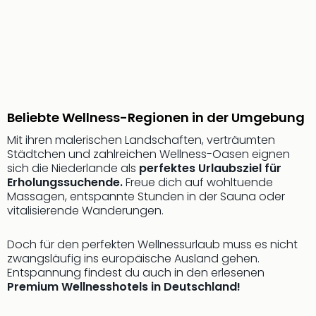
Sere
Park
Allw
Müns
Zoo
Leip
Safa
Beek
Beliebte Wellness-Regionen in der Umgebung
Ber
Mit ihren malerischen Landschaften, verträumten
ZOO
Städtchen und zahlreichen Wellness-Oasen eignen
Erle
sich die Niederlande als
perfektes Urlaubsziel für
Gels
Erholungssuchende.
Freue dich auf wohltuende
Welt
Massagen, entspannte Stunden in der Sauna oder
Wal
vitalisierende Wanderungen.
Nau
Aqu
Doch für den perfekten Wellnessurlaub muss es nicht
Zool
zwangsläufig ins europäische Ausland gehen.
Gar
Entspannung findest du auch in den erlesenen
Berli
Premium Wellnesshotels in Deutschland!
alle
Ang