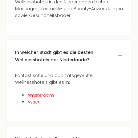
Wellnesshotels in den Niederlanden bieten
Ang
Massagen, Kosmetik- und Beauty-Anwendungen
Kurz
sowie Gesundheitsbäder.
Kurz
Deu
Kurz
Ost
Kurz
Nor
In welcher Stadt gibt es die besten
Kurz
Wellnesshotels der Niederlande?
Baye
Kurz
Fantastische und qualitätsgeprüfte
Harz
Wellnesshotels gibt es in:
Kurz
Sch
Amsterdam
Kurz
Assen
Bod
Kurz
Allg
alle
Ang