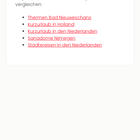
Haa
vergleichen:
Rot
Thermen Bad Nieuweschans
alle
Kurzurlaub in Holland
Ang
Kurzurlaub in den Niederlanden
Itali
Sanadome Nijmegen
Rom
Städtereisen in den Niederlanden
alle
Ang
Urla
Urla
Urla
in
Itali
Urla
am
See
Urla
am
Gar
Urla