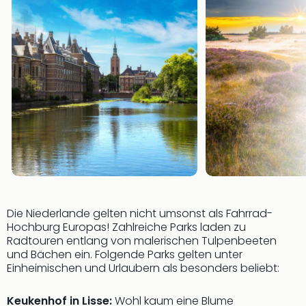
Even
at
War
Bros.
Stud
Tour
Lon
–
The
Mak
of
Harr
Pott
Form
Die Niederlande gelten nicht umsonst als Fahrrad-
1
Hochburg Europas! Zahlreiche Parks laden zu
Die
Radtouren entlang von malerischen Tulpenbeeten
Auss
und Bächen ein. Folgende Parks gelten unter
Einheimischen und Urlaubern als besonders beliebt:
Imme
Auss
alle
Keukenhof in Lisse:
Wohl kaum eine Blume