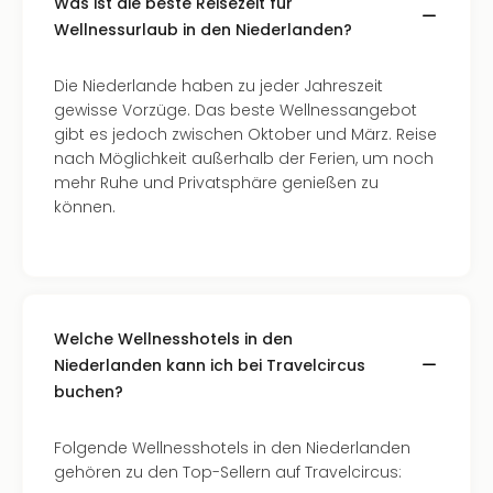
Was ist die beste Reisezeit für
Kurz
Wellnessurlaub in den Niederlanden?
Eur
Kurz
Belg
Die Niederlande haben zu jeder Jahreszeit
Kurz
gewisse Vorzüge. Das beste Wellnessangebot
Deu
gibt es jedoch zwischen Oktober und März. Reise
Kurz
nach Möglichkeit außerhalb der Ferien, um noch
Itali
mehr Ruhe und Privatsphäre genießen zu
Kurz
können.
Holl
Kurz
Öste
Kurz
Pole
Welche Wellnesshotels in den
Kurz
Niederlanden kann ich bei Travelcircus
Schw
buchen?
alle
Ang
Städ
Folgende Wellnesshotels in den Niederlanden
Eur
gehören zu den Top-Sellern auf Travelcircus: