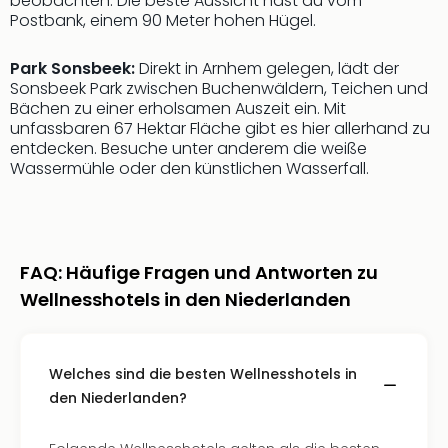
beobachten. Die beste Aussicht hast du vom
Con
Postbank, einem 90 Meter hohen Hügel.
Schl
Sch
Park Sonsbeek:
Direkt in Arnhem gelegen, lädt der
Konz
Sonsbeek Park zwischen Buchenwäldern, Teichen und
alle
Bächen zu einer erholsamen Auszeit ein. Mit
Ang
unfassbaren 67 Hektar Fläche gibt es hier allerhand zu
Fest
entdecken. Besuche unter anderem die weiße
Glüc
Wassermühle oder den künstlichen Wasserfall.
Insel
Mer
Lun
Black
Festi
FAQ: Häufige Fragen und Antworten zu
Nibiri
Wellnesshotels in den Niederlanden
Festi
Ikar
Festi
Welches sind die besten Wellnesshotels in
alle
den Niederlanden?
Ang
Loca
Konz