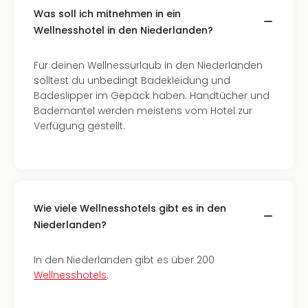
Well
Was soll ich mitnehmen in ein
Eur
Wellnesshotel in den Niederlanden?
Deu
Itali
Für deinen Wellnessurlaub in den Niederlanden
Nied
solltest du unbedingt Badekleidung und
Öste
Badeslipper im Gepäck haben. Handtücher und
Pole
Bademantel werden meistens vom Hotel zur
Südt
Verfügung gestellt.
Mar
Karl
alle
Ang
The
The
Wie viele Wellnesshotels gibt es in den
Erdi
Niederlanden?
Trop
Isla
In den Niederlanden gibt es über 200
The
Wellnesshotels
.
Bad
Wöri