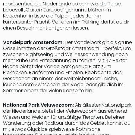
Ang
repräsentiert die Niederlande so sehr wie die Tulpe.
Liebevoll „Garten Europas“ genannt, blühen im
Spor
Keukenhof in Lisse die Tulpen jedes Jahr in
Skiu
kunterbunter Pracht. Vor allem im Frühling darfst du dir
in
einen Besuch nicht entgehen lassen.
Deu
Skiu
Vondelpark Amsterdam:
Der Vondelpark gilt als grüne
in
Oase inmitten der Großstadt Amsterdam – perfekt, um
Öste
zwischen Sightseeing und Wellnessanwendung noch
Form
mehr Ruhe und Entspannung zu tanken. Mit 47 Hektar
1
Fläche bietet der Vondelpark genug Platz zum
Reis
Picknicken, Radfahren und Erholen. Beobachte das
Konz
Geschehen an einem der weitreichenden Teiche,
Konz
lausche dem Zwitschern der Vögel oder gib dich im
Pitbu
Sommer einem der vielen Konzerte hin.
Karo
G
Nationaal Park Veluwezoom:
Als ältester Nationalpark
Back
der Niederlande bietet der Veluwezoom ausreichend
Boy
Wiesen und Weiden für unzählige Tierarten. Bei einer
Disn
Wanderung oder Radtour durch das Gebiet kannst du
mit etwas Glück beispielsweise Rothirsche
in