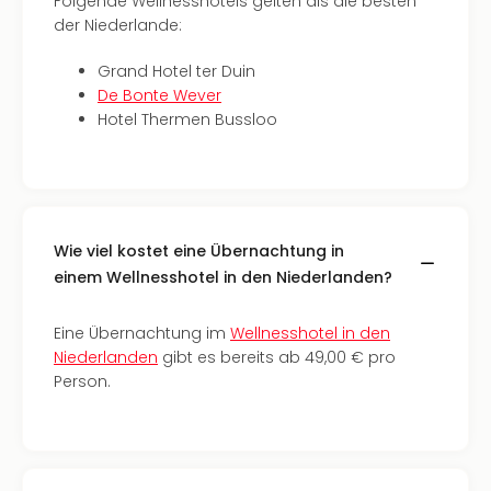
Folgende Wellnesshotels gelten als die besten
in
der Niederlande:
Köln
Konz
Grand Hotel ter Duin
in
De Bonte Wever
Düss
Hotel Thermen Bussloo
Well
Well
Deu
Allg
Baye
Wie viel kostet eine Übernachtung in
Wal
einem Wellnesshotel in den Niederlanden?
Baye
Bod
Harz
Eine Übernachtung im
Wellnesshotel in den
Nor
Niederlanden
gibt es bereits ab 49,00 € pro
NRW
Person.
Ost
Sch
alle
Ang