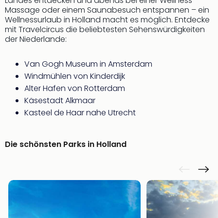
Landes entdecken und abends bei einer Wellness-
Of
Massage oder einem Saunabesuch entspannen – ein
Thro
Wellnessurlaub in Holland macht es möglich. Entdecke
Stud
mit Travelcircus die beliebtesten Sehenswürdigkeiten
Tour
der Niederlande:
Swar
Krist
Van Gogh Museum in Amsterdam
Mini
Windmühlen von Kinderdijk
Wun
Alter Hafen von Rotterdam
Ham
War
Käsestadt Alkmaar
Bros.
Kasteel de Haar nahe Utrecht
Stud
Tour
Lon
Die schönsten Parks in Holland
–
The
Mak
of
Harr
Pott
An