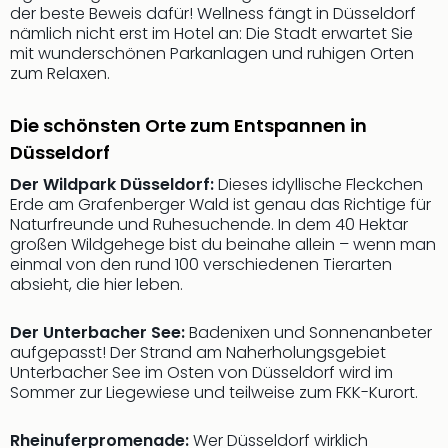
Ang
der beste Beweis dafür! Wellness fängt in Düsseldorf
nämlich nicht erst im Hotel an: Die Stadt erwartet Sie
Spor
mit wunderschönen Parkanlagen und ruhigen Orten
Skiu
zum Relaxen.
in
Deu
Skiu
Die schönsten Orte zum Entspannen in
in
Düsseldorf
Öste
Der Wildpark Düsseldorf:
Dieses idyllische Fleckchen
Form
Erde am Grafenberger Wald ist genau das Richtige für
1
Naturfreunde und Ruhesuchende. In dem 40 Hektar
Reis
großen Wildgehege bist du beinahe allein – wenn man
Konz
einmal von den rund 100 verschiedenen Tierarten
Konz
absieht, die hier leben.
Pitbu
Karo
Der Unterbacher See:
Badenixen und Sonnenanbeter
G
aufgepasst! Der Strand am Naherholungsgebiet
Back
Unterbacher See im Osten von Düsseldorf wird im
Boy
Sommer zur Liegewiese und teilweise zum FKK-Kurort.
Disn
in
Rheinuferpromenade:
Wer Düsseldorf wirklich