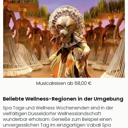
noc
meh
Frei
Frei
Eur
Frei
Deu
Frei
Nied
Frei
Öste
Frei
Fran
Musicalreisen ab 68,00 €
Musi
&
Beliebte Wellness-Regionen in der Umgebung
Sho
Musi
Spa Tage und Wellness Wochenenden sind in der
Starl
vielfältigen Düsseldorfer Wellnesslandschaft
Expr
wunderbar erholsam. Genieße zum Beispiel einen
Moul
unvergesslichen Tag im einzigartigen Vabali Spa