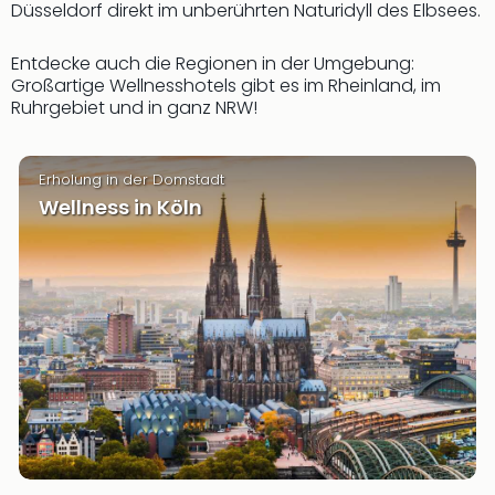
Düsseldorf direkt im unberührten Naturidyll des Elbsees.
Rou
Das
Musi
Entdecke auch die Regionen in der Umgebung:
Köni
Großartige Wellnesshotels gibt es im Rheinland, im
Ruhrgebiet und in ganz NRW!
der
Löw
Die
Eisk
Erholung in der Domstadt
Tarz
Wellness in Köln
MJ
–
Das
Mich
Jac
Musi
Der
Teuf
träg
Pra
Die