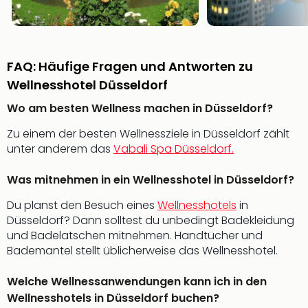
in
Köln
Konz
in
FAQ: Häufige Fragen und Antworten zu
Düss
Wellnesshotel Düsseldorf
Well
Well
Wo am besten Wellness machen in Düsseldorf?
Deu
Allg
Zu einem der besten Wellnessziele in Düsseldorf zählt
Baye
unter anderem das
Vabali Spa Düsseldorf.
Wal
Baye
Was mitnehmen in ein Wellnesshotel in Düsseldorf?
Bod
Du planst den Besuch eines
Wellnesshotels
in
Harz
Düsseldorf? Dann solltest du unbedingt Badekleidung
Nor
und Badelatschen mitnehmen. Handtücher und
NRW
Bademantel stellt üblicherweise das Wellnesshotel.
Ost
Sch
Welche Wellnessanwendungen kann ich in den
alle
Wellnesshotels in Düsseldorf buchen?
Ang