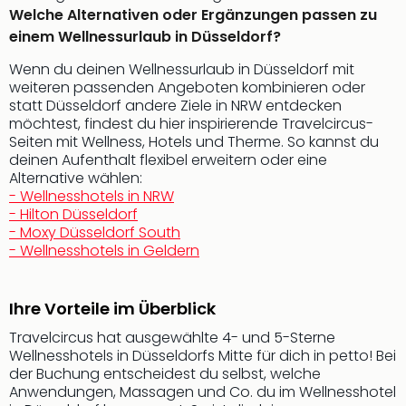
The
Welche Alternativen oder Ergänzungen passen zu
Sins
einem Wellnessurlaub in Düsseldorf?
Bad
Sch
Wenn du deinen Wellnessurlaub in Düsseldorf mit
Tau
weiteren passenden Angeboten kombinieren oder
The
statt Düsseldorf andere Ziele in NRW entdecken
The
möchtest, findest du hier inspirierende Travelcircus-
Eusk
Seiten mit Wellness, Hotels und Therme. So kannst du
deinen Aufenthalt flexibel erweitern oder eine
Caro
Alternative wählen:
The
- Wellnesshotels in NRW
Aqu
- Hilton Düsseldorf
Prag
- Moxy Düsseldorf South
Bali
- Wellnesshotels in Geldern
The
The
Bad
Ihre Vorteile im Überblick
Wöri
Travelcircus hat ausgewählte 4- und 5-Sterne
Rula
Wellnesshotels in Düsseldorfs Mitte für dich in petto! Bei
Eur
der Buchung entscheidest du selbst, welche
Karl
Anwendungen, Massagen und Co. du im Wellnesshotel
alle