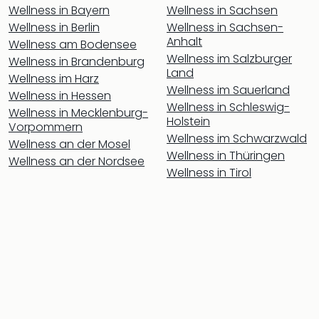
Fest
Wellness in Bayern
Wellness in Sachsen
Stör
Wellness in Berlin
Wellness in Sachsen-
Fest
Anhalt
Wellness am Bodensee
Mus
Wellness im Salzburger
Wellness in Brandenburg
Fuld
Land
Are
Wellness im Harz
Wellness im Sauerland
di
Wellness in Hessen
Wellness in Schleswig-
Ver
Wellness in Mecklenburg-
Holstein
alle
Vorpommern
Wellness im Schwarzwald
Ang
Wellness an der Mosel
Wellness in Thüringen
Musi
Wellness an der Nordsee
Musi
Wellness in Tirol
Ham
alle
Ang
Kultu
&
Spor
Mus
Tec
Sins