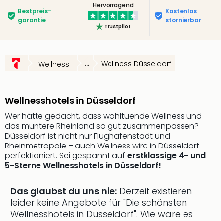
Hervorragend
Slag
Bestpreis­
Kostenlos
Eftel
garantie
stornierbar
Trustpilot
LEG
Deu
Parc
Astér
...
Wellness Düsseldorf
Wellness
Rast
Lan
Baye
Wellnesshotels in Düsseldorf
Park
Wer hätte gedacht, dass wohltuende Wellness und
Plop
das muntere Rheinland so gut zusammenpassen?
Deu
Düsseldorf ist nicht nur Flughafenstadt und
(eh
Rheinmetropole – auch Wellness wird in Düsseldorf
Holi
perfektioniert. Sei gespannt auf
erstklassige 4- und
Park
5-Sterne Wellnesshotels in Düsseldorf!
Tivol
Kop
Das glaubst du uns nie:
Derzeit existieren
Futu
leider keine Angebote für "Die schönsten
Bela
Wellnesshotels in Düsseldorf".
Wie wäre es
alle