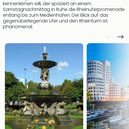
Con
kennenlernen will, der spaziert an einem
Schl
Samstagnachmittag in Ruhe die Rheinuferpromenade
Sch
entlang bis zum Medienhafen. Der Blick auf das
Konz
gegenüberliegende Ufer und den Rheinturm ist
alle
phänomenal.
Ang
Fest
Glüc
Insel
Mer
Lun
Black
Festi
Nibiri
Festi
Ikar
Festi
alle
Ang
Loca
Konz