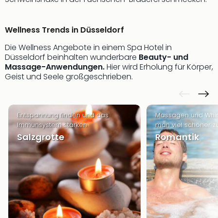
Of
Thro
Stud
Wellness Trends in Düsseldorf
Tour
Swar
Die Wellness Angebote in einem Spa Hotel in
Krist
Düsseldorf beinhalten wunderbare
Beauty- und
Massage-Anwendungen.
Hier wird Erholung für Körper,
Mini
Geist und Seele großgeschrieben.
Wun
Ham
War
Bros.
Entspannung finden und das
Massagen und Whir
Stud
Immunsystem stärken
man viel schöner zu
Tour
Salzgrotte
Romantik
Lon
–
The
Mak
of
Harr
Pott
An