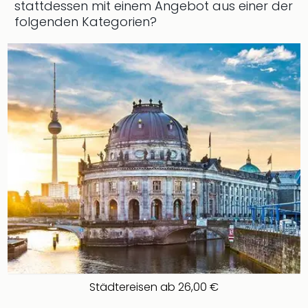
stattdessen mit einem Angebot aus einer der
Ang
folgenden Kategorien?
Wass
Trop
Isla
The
Erdi
Rula
Bad
Sch
aqu
The
Sins
alle
Ang
Zoo
&
Safa
Erle
Zoo
Städtereisen ab 26,00 €
Han