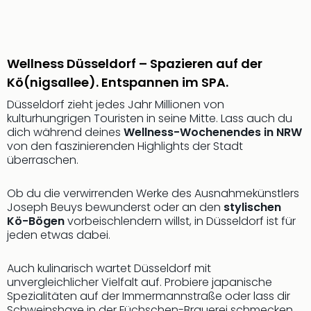
Mer
Ben
Mus
Stut
Wellness Düsseldorf – Spazieren auf der
Pors
Kö(nigsallee). Entspannen im SPA.
Mus
Auto
Düsseldorf zieht jedes Jahr Millionen von
Wolf
kulturhungrigen Touristen in seine Mitte. Lass auch du
BM
dich während deines
Wellness-Wochenendes in NRW
von den faszinierenden Highlights der Stadt
Mus
überraschen.
in
Mün
Barb
Ob du die verwirrenden Werke des Ausnahmekünstlers
Joseph Beuys bewunderst oder an den
stylischen
Mus
Kö-Bögen
vorbeischlendern willst, in Düsseldorf ist für
Tec
jeden etwas dabei.
Spey
alle
Auch kulinarisch wartet Düsseldorf mit
Ang
unvergleichlicher Vielfalt auf. Probiere japanische
Auss
Spezialitäten auf der Immermannstraße oder lass dir
Ga
Schweinshaxe in der Füchschen-Brauerei schmecken.