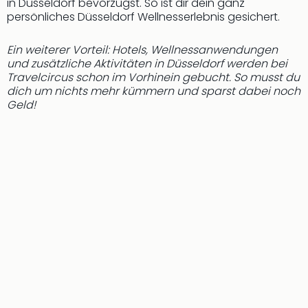
in Düsseldorf bevorzugst. So ist dir dein ganz
Ang
persönliches Düsseldorf Wellnesserlebnis gesichert.
Kurz
Kurz
Ein weiterer Vorteil: Hotels, Wellnessanwendungen
Deu
und zusätzliche Aktivitäten in Düsseldorf werden bei
Kurz
Travelcircus schon im Vorhinein gebucht. So musst du
Ost
dich um nichts mehr kümmern und sparst dabei noch
Kurz
Geld!
Nor
Kurz
Baye
Kurz
Harz
Kurz
Sch
Kurz
Bod
Kurz
Allg
alle
Ang