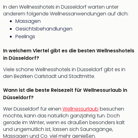
Well
In den Wellnesshotels in Düsseldorf warten unter
Eur
anderem folgende Wellnessanwendungen auf dich:
Deu
Massagen
Itali
Gesichtsbehandlungen
Nied
Peelings
Öste
Pole
Südt
In welchem Viertel gibt es die besten Wellnesshotels
Mar
in Düsseldorf?
Karl
Viele schöne Wellnesshotels in Düsseldorf gibt es in
alle
den Bezirken Carlstadt und Stadtmitte.
Ang
The
Wann ist die beste Reisezeit für Wellnessurlaub in
The
Düsseldorf?
Erdi
Trop
Wer Düsseldorf für einen
Wellnessurlaub
besuchen
Isla
möchte, kann das natürlich ganzjährig tun. Doch
The
gerade im Winter, wenn es draußen besonders kalt
Bad
und ungemütlich ist, lassen sich Saunagänge,
Wöri
Massagen und Co. viel mehr genießen.