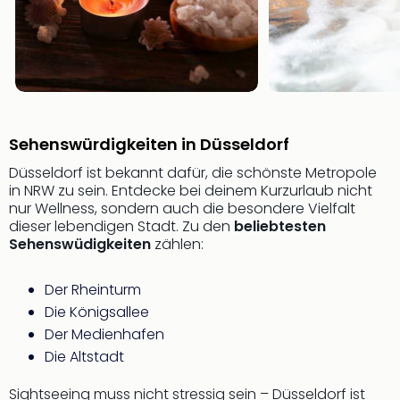
Even
at
War
Bros.
Stud
Tour
Lon
Sehenswürdigkeiten in Düsseldorf
–
Düsseldorf ist bekannt dafür, die schönste Metropole
The
in NRW zu sein. Entdecke bei deinem Kurzurlaub nicht
Mak
nur Wellness, sondern auch die besondere Vielfalt
of
dieser lebendigen Stadt. Zu den
beliebtesten
Harr
Sehenswüdigkeiten
zählen:
Pott
Form
Der Rheinturm
1
Die Königsallee
Die
Auss
Der Medienhafen
Imme
Die Altstadt
Auss
alle
Sightseeing muss nicht stressig sein – Düsseldorf ist