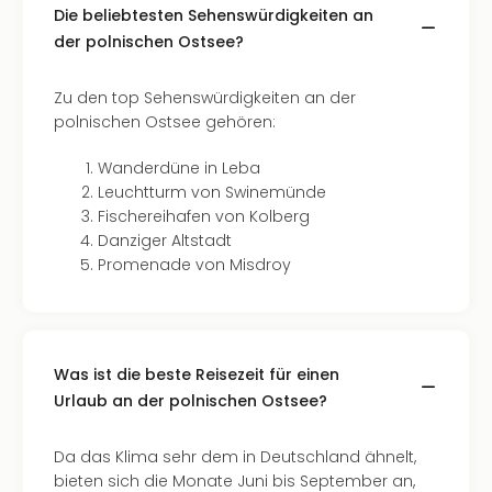
Of
Die beliebtesten Sehenswürdigkeiten an
Thro
der polnischen Ostsee?
Stud
Tour
Zu den top Sehenswürdigkeiten an der
Swar
polnischen Ostsee gehören:
Krist
Mini
Wanderdüne in Leba
Wun
Leuchtturm von Swinemünde
Ham
Fischereihafen von Kolberg
War
Danziger Altstadt
Bros.
Promenade von Misdroy
Stud
Tour
Lon
–
The
Was ist die beste Reisezeit für einen
Mak
Urlaub an der polnischen Ostsee?
of
Harr
Da das Klima sehr dem in Deutschland ähnelt,
Pott
bieten sich die Monate Juni bis September an,
An