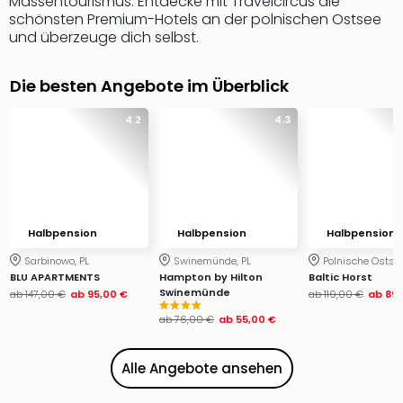
Massentourismus. Entdecke mit Travelcircus die
Ang
schönsten Premium-Hotels an der polnischen Ostsee
Wass
und überzeuge dich selbst.
Trop
Isla
Die besten Angebote im Überblick
The
Erdi
4.2
4.3
Rula
Bad
Sch
aqu
The
Sins
Halbpension
Halbpension
Halbpension
alle
Sarbinowo, PL
Swinemünde, PL
Polnische Ostsee
Ang
BLU APARTMENTS
Hampton by Hilton
Baltic Horst
Zoo
Swinemünde
ab
147,00 €
ab
95,00 €
ab
119,00 €
ab
89,
&
ab
76,00 €
ab
55,00 €
Safa
Erle
Zoo
Alle Angebote ansehen
Han