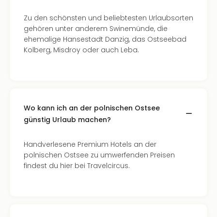
Mer
Ben
Zu den schönsten und beliebtesten Urlaubsorten
Mus
gehören unter anderem Swinemünde, die
Stut
ehemalige Hansestadt Danzig, das Ostseebad
Pors
Kolberg, Misdroy oder auch Leba.
Mus
Auto
Wolf
BM
Mus
Wo kann ich an der polnischen Ostsee
in
günstig Urlaub machen?
Mün
Barb
Handverlesene Premium Hotels an der
Mus
polnischen Ostsee zu umwerfenden Preisen
Tec
findest du hier bei Travelcircus.
Spey
alle
Ang
Auss
Ga