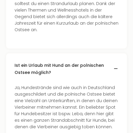
solltest du einen Strandurlaub planen. Dank der
Even
vielen Thermen und Wellnesshotels in der
at
Gegend bietet sich allerdings auch die kältere
War
Jahreszeit für einen Kurzurlaub an der polnischen
Bros.
Ostsee an.
Stud
Tour
Lon
–
The
Mak
Ist ein Urlaub mit Hund an der polnischen
of
Ostsee möglich?
Harr
Pott
Ja, Hundestrände sind wie auch in Deutschland
Form
ausgeschildert und die polnische Ostsee bietet
1
eine Vielzahl an Unterkünften, in denen du deinen
Die
Vierbeiner mitnehmen kannst. Ein beliebter Spot
Auss
für Hundebesitzer ist bspw. Leba, denn hier gibt
Imme
es einen ganzen Strandabschnitt für Hunde, bei
Auss
denen die Vierbeiner ausgiebig toben können.
alle