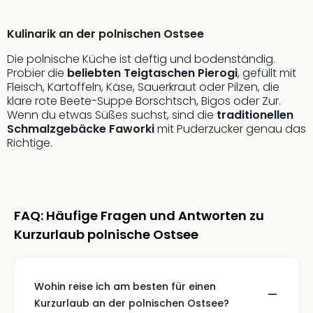
Fest
Stör
Fest
Kulinarik an der polnischen Ostsee
Mus
Die polnische Küche ist deftig und bodenständig.
Fuld
Probier die
beliebten Teigtaschen Pierogi
, gefüllt mit
Are
Fleisch, Kartoffeln, Käse, Sauerkraut oder Pilzen, die
di
klare rote Beete-Suppe Borschtsch, Bigos oder Zur.
Ver
Wenn du etwas Süßes suchst, sind die
traditionellen
alle
Schmalzgebäcke Faworki
mit Puderzucker genau das
Ang
Richtige.
Musi
Musi
Ham
alle
FAQ: Häufige Fragen und Antworten zu
Ang
Kultu
Kurzurlaub polnische Ostsee
&
Spor
Mus
Wohin reise ich am besten für einen
Tec
Kurzurlaub an der polnischen Ostsee?
Sins