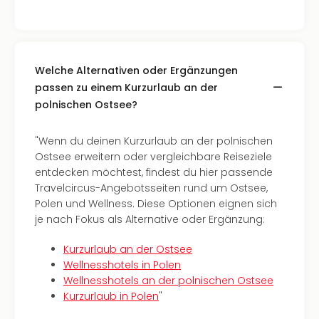
Ang
Spor
Skiu
in
Deu
Welche Alternativen oder Ergänzungen
Skiu
passen zu einem Kurzurlaub an der
in
polnischen Ostsee?
Öste
Form
"Wenn du deinen Kurzurlaub an der polnischen
1
Ostsee erweitern oder vergleichbare Reiseziele
Reis
entdecken möchtest, findest du hier passende
Konz
Travelcircus-Angebotsseiten rund um Ostsee,
Konz
Polen und Wellness. Diese Optionen eignen sich
Pitbu
je nach Fokus als Alternative oder Ergänzung:
Karo
G
Kurzurlaub an der Ostsee
Back
Wellnesshotels in Polen
Boy
Wellnesshotels an der polnischen Ostsee
Disn
Kurzurlaub in Polen
"
in