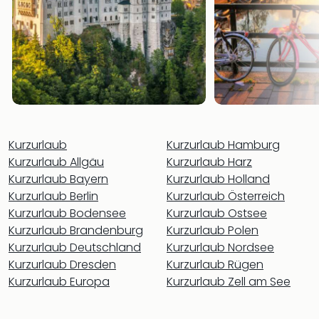
Rou
Das
Musi
Köni
der
Löw
Die
Eisk
Tarz
Kurzurlaub
Kurzurlaub Hamburg
MJ
Kurzurlaub Allgäu
Kurzurlaub Harz
–
Kurzurlaub Bayern
Kurzurlaub Holland
Das
Mich
Kurzurlaub Berlin
Kurzurlaub Österreich
Jac
Kurzurlaub Bodensee
Kurzurlaub Ostsee
Musi
Kurzurlaub Brandenburg
Kurzurlaub Polen
Der
Kurzurlaub Deutschland
Kurzurlaub Nordsee
Teuf
Kurzurlaub Dresden
Kurzurlaub Rügen
träg
Kurzurlaub Europa
Kurzurlaub Zell am See
Pra
Die