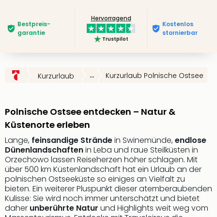
Slag
Hervorragend
Eftel
Bestpreis­
Kostenlos
LEG
garantie
stornierbar
Trustpilot
Deu
Parc
Astér
Rast
...
Kurzurlaub Polnische Ostsee
Kurzurlaub
Lan
Baye
Park
Polnische Ostsee entdecken – Natur &
Plop
Küstenorte erleben
Deu
(eh
Lange,
feinsandige Strände
in Swinemünde,
endlose
Holi
Dünenlandschaften
in Leba und raue Steilküsten in
Park
Orzechowo lassen Reiseherzen höher schlagen. Mit
über 500 km Küstenlandschaft hat ein Urlaub an der
Tivol
polnischen Ostseeküste so einiges an Vielfalt zu
Kop
bieten. Ein weiterer Pluspunkt dieser atemberaubenden
Futu
Kulisse: Sie wird noch immer unterschätzt und bietet
Bela
daher
unberührte Natur
und Highlights weit weg vom
alle