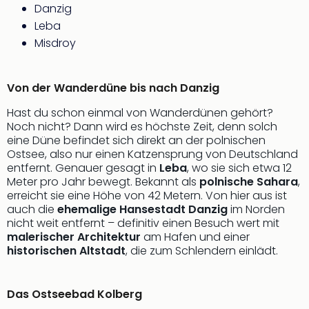
Danzig
Thea
Leba
ABB
Voy
Misdroy
in
Lon
Harr
Von der Wanderdüne bis nach Danzig
Pott
Hast du schon einmal von Wanderdünen gehört?
Thea
Noch nicht? Dann wird es höchste Zeit, denn solch
Lon
eine Düne befindet sich direkt an der polnischen
GOP
Ostsee, also nur einen Katzensprung von Deutschland
Vari
entfernt. Genauer gesagt in
Leba
, wo sie sich etwa 12
Thea
Meter pro Jahr bewegt. Bekannt als
polnische Sahara
,
Frie
erreicht sie eine Höhe von 42 Metern. Von hier aus ist
Pala
auch die
ehemalige Hansestadt Danzig
im Norden
nicht weit entfernt – definitiv einen Besuch wert mit
Berli
malerischer Architektur
am Hafen und einer
Fest
historischen Altstadt
, die zum Schlendern einlädt.
Neu
Fest
Bad
Das Ostseebad Kolberg
Bad