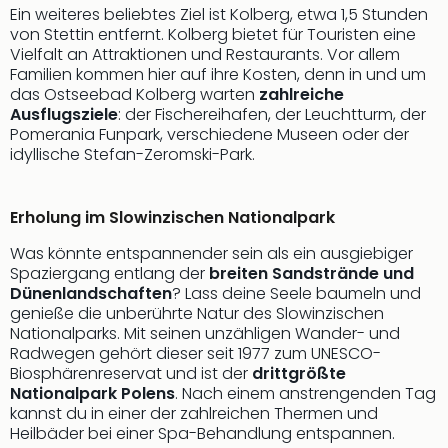
Qua
Ein weiteres beliebtes Ziel ist Kolberg, etwa 1,5 Stunden
Com
von Stettin entfernt. Kolberg bietet für Touristen eine
Club
Vielfalt an Attraktionen und Restaurants. Vor allem
Pret
Familien kommen hier auf ihre Kosten, denn in und um
das Ostseebad Kolberg warten
zahlreiche
Wo
Ausflugsziele
: der Fischereihafen, der Leuchtturm, der
alle
Pomerania Funpark, verschiedene Museen oder der
Ang
idyllische Stefan-Zeromski-Park.
TV
Sho
ZDF
Erholung im Slowinzischen Nationalpark
Fern
in
Was könnte entspannender sein als ein ausgiebiger
Main
Spaziergang entlang der
breiten Sandstrände und
Dünenlandschaften
? Lass deine Seele baumeln und
Stef
genieße die unberührte Natur des Slowinzischen
Raa
Nationalparks. Mit seinen unzähligen Wander- und
Sho
Radwegen gehört dieser seit 1977 zum UNESCO-
alle
Biosphärenreservat und ist der
drittgrößte
Ang
Nationalpark Polens
. Nach einem anstrengenden Tag
Fest
kannst du in einer der zahlreichen Thermen und
Dom
Heilbäder bei einer Spa-Behandlung entspannen.