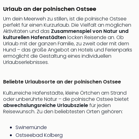
Sch
und
Urlaub an der polnischen Ostsee
das
Um dein Meerweh zu stillen, ist die polnische Ostsee
Biest
perfekt für einen Kurzurlaub. Die Vielfalt an möglichen
Wie
Aktivitäten und das
Zusammenspiel von Natur und
Mari
kulturellen Hafenstädten
locken Reisende an. Ob
Ther
Urlaub mit der ganzen Familie, zu zweit oder mit dem
Sta
Hund – das große Angebot an Hotels und Ferienparks
Ente
ermöglicht die Gestaltung eines individuellen
Das
Urlaubserlebnisses.
Pha
der
Beliebte Urlaubsorte an der polnischen Ostsee
Ope
Köln
Kulturreiche Hafenstädte, kleine Örtchen am Strand
Tan
oder unberührte Natur – die polnische Ostsee bietet
der
abwechslungsreiche Urlaubsziele
für jeden
Vam
Reisewunsch. Zu den beliebtesten Orten gehören:
alle
Ang
Swinemünde
Sho
Ostseebad Kolberg
&