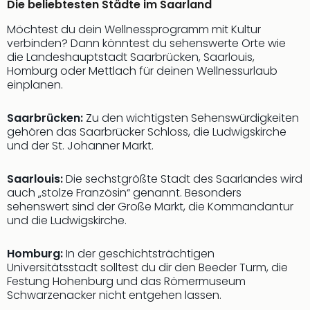
Die beliebtesten Städte im Saarland
Ang
Spor
Möchtest du dein Wellnessprogramm mit Kultur
Skiu
verbinden? Dann könntest du sehenswerte Orte wie
in
die Landeshauptstadt Saarbrücken, Saarlouis,
Deu
Homburg oder Mettlach für deinen Wellnessurlaub
Skiu
einplanen.
in
Öste
Saarbrücken:
Zu den wichtigsten Sehenswürdigkeiten
Form
gehören das Saarbrücker Schloss, die Ludwigskirche
1
und der St. Johanner Markt.
Reis
Konz
Saarlouis:
Die sechstgrößte Stadt des Saarlandes wird
Konz
auch „stolze Französin“ genannt. Besonders
Pitbu
sehenswert sind der Große Markt, die Kommandantur
und die Ludwigskirche.
Karo
G
Back
Homburg:
In der geschichtsträchtigen
Boy
Universitätsstadt solltest du dir den Beeder Turm, die
Festung Hohenburg und das Römermuseum
Disn
Schwarzenacker nicht entgehen lassen.
in