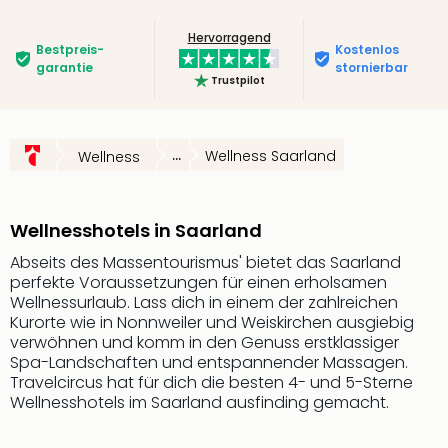
Slag
Hervorragend
Eftel
Bestpreis­
Kostenlos
LEG
garantie
stornierbar
Trustpilot
Deu
Parc
Astér
Rast
...
Wellness Saarland
Wellness
Lan
Baye
Park
Wellnesshotels in Saarland
Plop
Deu
Abseits des Massentourismus' bietet das Saarland
perfekte Voraussetzungen für einen erholsamen
(eh
Wellnessurlaub. Lass dich in einem der zahlreichen
Holi
Kurorte wie in Nonnweiler und Weiskirchen ausgiebig
Park
verwöhnen und komm in den Genuss erstklassiger
Tivol
Spa-Landschaften und entspannender Massagen.
Kop
Travelcircus hat für dich die besten 4- und 5-Sterne
Futu
Wellnesshotels im Saarland ausfinding gemacht.
Bela
alle