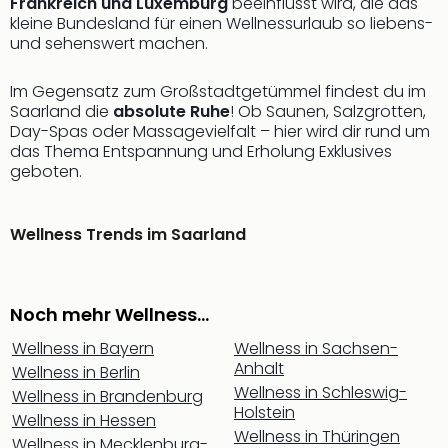
Frankreich und Luxemburg
beeinflusst wird, die das
Qua
kleine Bundesland für einen Wellnessurlaub so liebens-
Com
und sehenswert machen.
Club
Pret
Im Gegensatz zum Großstadtgetümmel findest du im
Wo
Saarland die
absolute Ruhe
! Ob Saunen, Salzgrotten,
alle
Day-Spas oder Massagevielfalt – hier wird dir rund um
Ang
das Thema Entspannung und Erholung Exklusives
TV
geboten.
Sho
ZDF
Fern
Wellness Trends im Saarland
in
Main
Stef
Noch mehr Wellness...
Raa
Sho
Wellness in Bayern
Wellness in Sachsen-
alle
Anhalt
Wellness in Berlin
Ang
Wellness in Schleswig-
Wellness in Brandenburg
Fest
Holstein
Wellness in Hessen
Dom
Wellness in Thüringen
Wellness in Mecklenburg-