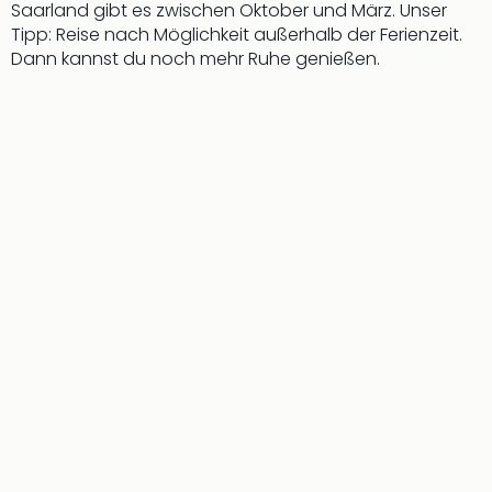
The
Saarland gibt es zwischen Oktober und März. Unser
Sins
Tipp: Reise nach Möglichkeit außerhalb der Ferienzeit.
Bad
Dann kannst du noch mehr Ruhe genießen.
Sch
Tau
The
The
Eusk
Caro
The
Aqu
Prag
Bali
The
The
Bad
Wöri
Rula
Eur
Karl
alle