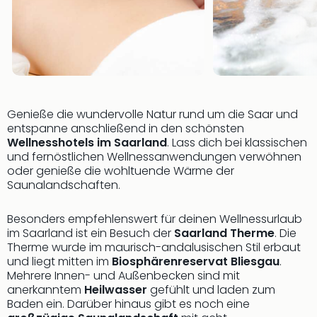
Mer
Ben
Mus
Stut
Pors
Mus
Auto
Genieße die wundervolle Natur rund um die Saar und
Wolf
entspanne anschließend in den schönsten
BM
Wellnesshotels im Saarland
. Lass dich bei klassischen
Mus
und fernöstlichen Wellnessanwendungen verwöhnen
in
oder genieße die wohltuende Wärme der
Mün
Saunalandschaften.
Barb
Mus
Besonders empfehlenswert für deinen Wellnessurlaub
Tec
im Saarland ist ein Besuch der
Saarland Therme
. Die
Spey
Therme wurde im maurisch-andalusischen Stil erbaut
alle
und liegt mitten im
Biosphärenreservat Bliesgau
.
Ang
Mehrere Innen- und Außenbecken sind mit
anerkanntem
Heilwasser
gefühlt und laden zum
Auss
Baden ein. Darüber hinaus gibt es noch eine
Ga