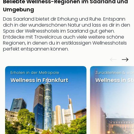
Beliebte Wellness-Regionen im Saarland und
Sere
Park
Umgebung
Allw
Das Saarland bietet dir Erholung und Ruhe. Entspann
Müns
dich in der wunderschönen Natur und lass es dir in den
Zoo
Spas der Wellnesshotels im Saarland gut gehen.
Leip
Entdecke mit Travelcircus auch viele weitere schöne
Safa
Regionen, in denen du in erstklassigen Wellnesshotels
Beek
perfekt entspannen können.
Ber
ZOO
Erle
Erholen in der Metropole
Zurücklehnen & woh
Gels
Wellness in Frankfurt
Wellness in S
Welt
Wal
Nau
Aqu
Zool
Gar
Berli
alle
Ang