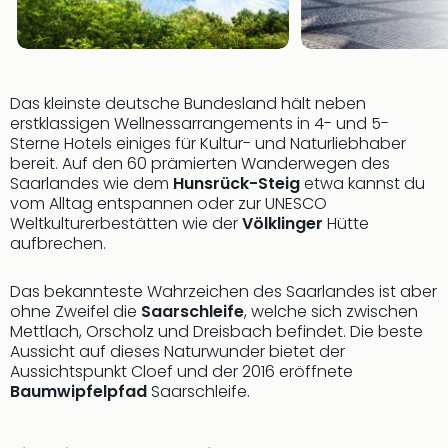
Even
at
War
Bros.
Das kleinste deutsche Bundesland hält neben
Stud
erstklassigen Wellnessarrangements in 4- und 5-
Tour
Sterne Hotels einiges für Kultur- und Naturliebhaber
Lon
bereit. Auf den 60 prämierten Wanderwegen des
–
Saarlandes wie dem
Hunsrück-Steig
etwa kannst du
The
vom Alltag entspannen oder zur UNESCO
Mak
Weltkulturerbestätten wie der
Völklinger
Hütte
of
aufbrechen.
Harr
Pott
Das bekannteste Wahrzeichen des Saarlandes ist aber
Form
ohne Zweifel die
Saarschleife
, welche sich zwischen
1
Mettlach, Orscholz und Dreisbach befindet. Die beste
Die
Aussicht auf dieses Naturwunder bietet der
Aussichtspunkt Cloef und der 2016 eröffnete
Auss
Baumwipfelpfad
Saarschleife.
Imme
Auss
alle