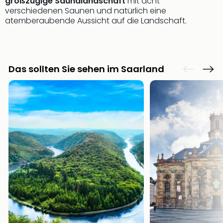
großzügige Saunalandschaft
mit acht
Of
verschiedenen Saunen und natürlich eine
Thro
atemberaubende Aussicht auf die Landschaft.
Stud
Tour
Swar
Krist
Das sollten Sie sehen im Saarland
Mini
Wun
Ham
War
Bros.
Stud
Tour
Lon
–
The
Mak
of
Harr
Pott
An