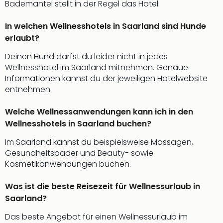
Bademäntel stellt in der Regel das Hotel.
Well
Eur
In welchen Wellnesshotels in Saarland sind Hunde
Deu
Itali
erlaubt?
Nied
Deinen Hund darfst du leider nicht in jedes
Öste
Wellnesshotel im Saarland mitnehmen. Genaue
Pole
Informationen kannst du der jeweiligen Hotelwebsite
Südt
entnehmen.
Mar
Karl
Welche Wellnessanwendungen kann ich in den
alle
Wellnesshotels in Saarland buchen?
Ang
The
Im Saarland kannst du beispielsweise Massagen,
The
Gesundheitsbäder und Beauty- sowie
Erdi
Kosmetikanwendungen buchen.
Trop
Isla
Was ist die beste Reisezeit für Wellnessurlaub in
The
Saarland?
Bad
Wöri
Das beste Angebot für einen Wellnessurlaub im