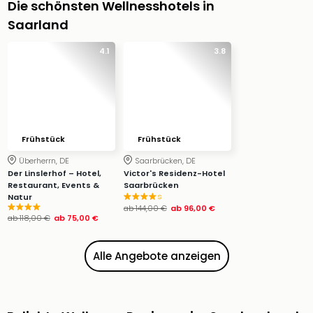
Die schönsten Wellnesshotels in
Ang
Wass
Saarland
Trop
4.1
3.8
Isla
The
Erdi
Rula
Bad
Sch
Frühstück
Frühstück
aqu
The
Überherrn, DE
Saarbrücken, DE
Der Linslerhof – Hotel,
Victor's Residenz-Hotel
Sins
Restaurant, Events &
Saarbrücken
alle
s
Natur
Ang
ab
144,00 €
ab
96,00 €
ab
118,00 €
ab
75,00 €
Zoo
&
Safa
Alle Angebote anzeigen
Erle
Zoo
Han