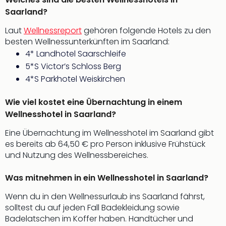
in
Saarland?
Köln
Laut
Wellnessreport
gehören folgende Hotels zu den
Konz
besten Wellnessunterkünften im Saarland:
in
Düss
4* Landhotel Saarschleife
Well
5*S Victor’s Schloss Berg
Well
4*S Parkhotel Weiskirchen
Deu
Allg
Wie viel kostet eine Übernachtung in einem
Baye
Wellnesshotel in Saarland?
Wal
Baye
Eine Übernachtung im Wellnesshotel im Saarland gibt
Bod
es bereits ab 64,50 € pro Person inklusive Frühstück
Harz
und Nutzung des Wellnessbereiches.
Nor
NRW
Was mitnehmen in ein Wellnesshotel in Saarland?
Ost
Wenn du in den Wellnessurlaub ins Saarland fährst,
Sch
solltest du auf jeden Fall Badekleidung sowie
alle
Badelatschen im Koffer haben. Handtücher und
Ang