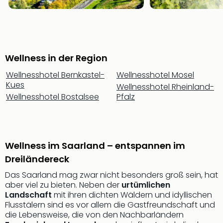
Thea
ABB
Voy
in
Lon
Wellness in der Region
Harr
Pott
Wellnesshotel Bernkastel-
Wellnesshotel Mosel
Thea
Kues
Wellnesshotel Rheinland-
Lon
Wellnesshotel Bostalsee
Pfalz
GOP
Vari
Thea
Frie
Wellness im Saarland – entspannen im
Pala
Dreiländereck
Berli
Fest
Das Saarland mag zwar nicht besonders groß sein, hat
Neu
aber viel zu bieten. Neben der
urtümlichen
Fest
Landschaft
mit ihren dichten Wäldern und idyllischen
Flusstälern sind es vor allem die Gastfreundschaft und
Bad
die Lebensweise, die von den Nachbarländern
Bad