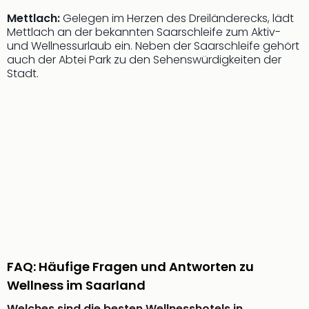
Con
Schl
Mettlach:
Gelegen im Herzen des Dreiländerecks, lädt
Mettlach an der bekannten Saarschleife zum Aktiv-
Sch
und Wellnessurlaub ein. Neben der Saarschleife gehört
Konz
auch der Abtei Park zu den Sehenswürdigkeiten der
alle
Stadt.
Ang
Fest
Glüc
Insel
Mer
Lun
Black
Festi
Nibiri
Festi
Ikar
Festi
alle
FAQ: Häufige Fragen und Antworten zu
Ang
Wellness im Saarland
Loca
Konz
Welches sind die besten Wellnesshotels in