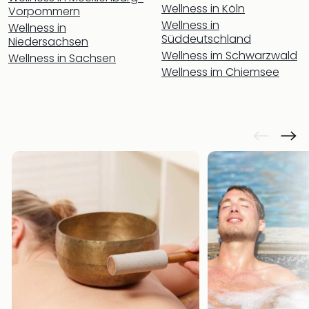
Fest
Wellness in Köln
Vorpommern
Stör
Wellness in
Wellness in
Fest
Süddeutschland
Niedersachsen
Mus
Wellness im Schwarzwald
Wellness in Sachsen
Fuld
Wellness im Chiemsee
Are
di
Ver
alle
Ang
Musi
Musi
Ham
alle
Ang
Kultu
&
Spor
Mus
Tec
Sins