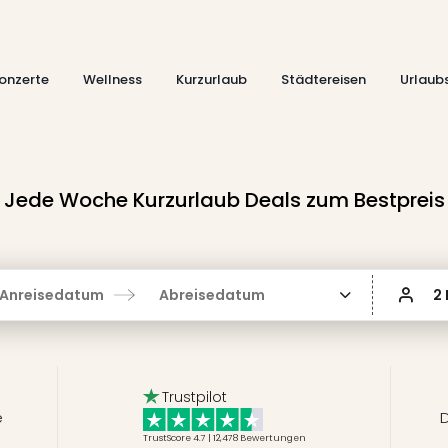
onzerte
Wellness
Kurzurlaub
Städtereisen
Urlaub
Jede Woche Kurzurlaub Deals zum Bestpreis
Anreisedatum
Abreisedatum
2
Trustpilot
e
D
TrustScore 4.7 | 12,478
Bewertungen