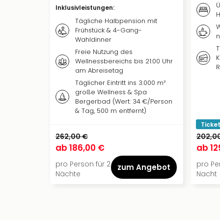
Ü
Inklusivleistungen
:
H
Tägliche Halbpension mit
W
Frühstück & 4-Gang-
n
Wahldinner
T
Freie Nutzung des
K
Wellnessbereichs bis 21:00 Uhr
R
am Abreisetag
Täglicher Eintritt ins 3.000 m²
große Wellness & Spa
Bergerbad (Wert: 34 €/Person
& Tag, 500 m entfernt)
Ticket
262,00 €
202,0
ab
186,00 €
ab
12
pro Person für 2
pro Per
zum Angebot
Nächte
Nacht