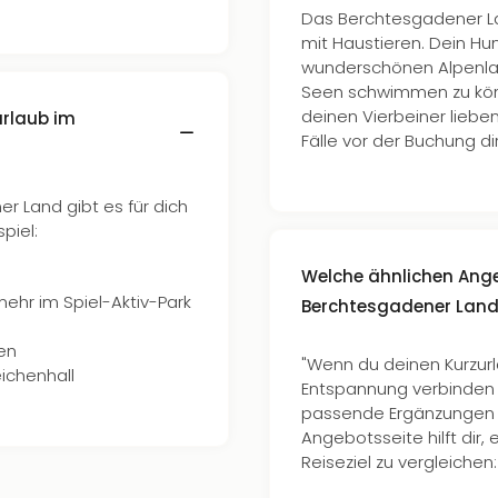
Das Berchtesgadener Lan
mit Haustieren. Dein Hun
wunderschönen Alpenlan
Seen schwimmen zu kön
deinen Vierbeiner lieben
urlaub im
Fälle vor der Buchung di
r Land gibt es für dich
piel:
Welche ähnlichen Ange
mehr im Spiel-Aktiv-Park
Berchtesgadener Lan
en
"Wenn du deinen Kurzur
eichenhall
Entspannung verbinden m
passende Ergänzungen r
Angebotsseite hilft dir,
Reiseziel zu vergleichen: