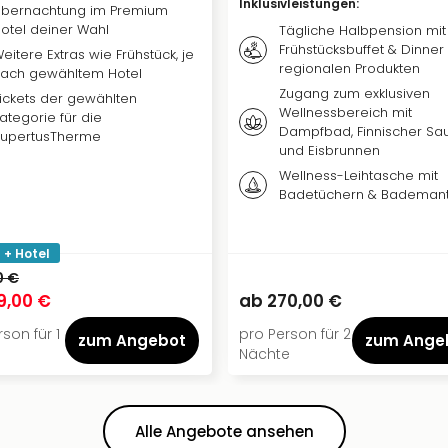
Inklusivleistungen
:
bernachtung im Premium
otel deiner Wahl
Tägliche Halbpension mit
Frühstücksbuffet & Dinner
eitere Extras wie Frühstück, je
regionalen Produkten
ach gewähltem Hotel
Zugang zum exklusiven
ickets der gewählten
Wellnessbereich mit
ategorie für die
Dampfbad, Finnischer Sa
upertusTherme
und Eisbrunnen
Wellness-Leihtasche mit
Badetüchern & Bademant
 + Hotel
0 €
9,00 €
ab
270,00 €
son für 1
pro Person für 2
zum Angebot
zum Ange
Nächte
Alle Angebote ansehen