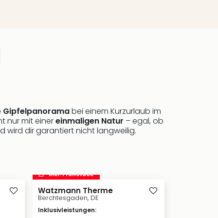
 Gipfelpanorama
bei einem Kurzurlaub im
t nur mit einer
einmaligen Natur
– egal, ob
wird dir garantiert nicht langweilig.
inkl. Frühstück
inkl. Frü
Watzmann Therme
Berchtesgaden, DE
Schlosswir
Restauran
Inklusivleistungen
:
Salzburger L