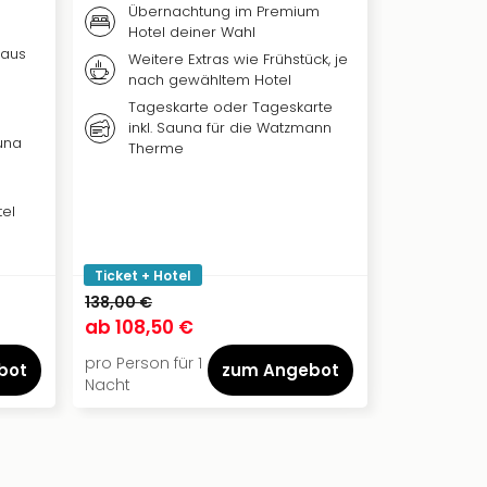
Übernachtung im Premium
Inklusivleis
Hotel deiner Wahl
 aus
Täglic
Weitere Extras wie Frühstück, je
nach gewähltem Hotel
Nutzu
Tageskarte oder Tageskarte
inkl. Sauna für die Watzmann
una
Therme
el
Ticket + Hotel
138,00 €
123,00 €
ab
108,50 €
ab
110,00
pro Person für 1
pro Person f
bot
zum Angebot
Nacht
Nacht