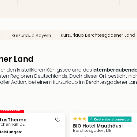
Kurzurlaub Berchtesgadener Land
Kurzurlaub Bayern
ner Land
er den kristallklaren Königssee und das
atemberaubende
ten Regionen Deutschlands. Doch dieser Ort besticht nich
ler Action, bei einem Kurzurlaub im Berchtesgadener Land 
. Frühstück
rtusTherme
Kostenlos stornierbar
chenhall, DE
BIO Hotel Mauthäusl
Berchtesgaden, DE
vleistungen
: