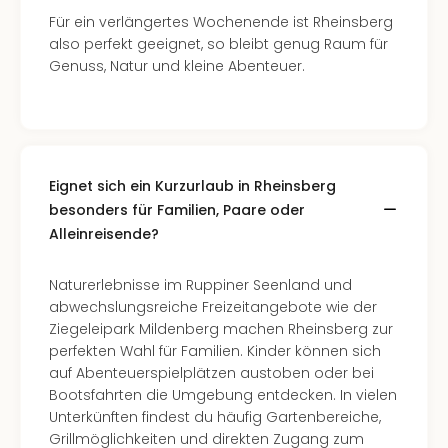
Of
Für ein verlängertes Wochenende ist Rheinsberg
Thro
also perfekt geeignet, so bleibt genug Raum für
Stud
Genuss, Natur und kleine Abenteuer.
Tour
Swar
Krist
Mini
Wun
Ham
Eignet sich ein Kurzurlaub in Rheinsberg
War
besonders für Familien, Paare oder
Bros.
Alleinreisende?
Stud
Tour
Naturerlebnisse im Ruppiner Seenland und
Lon
abwechslungsreiche Freizeitangebote wie der
–
Ziegeleipark Mildenberg machen Rheinsberg zur
The
perfekten Wahl für Familien. Kinder können sich
Mak
auf Abenteuerspielplätzen austoben oder bei
of
Bootsfahrten die Umgebung entdecken. In vielen
Harr
Unterkünften findest du häufig Gartenbereiche,
Pott
Grillmöglichkeiten und direkten Zugang zum
An