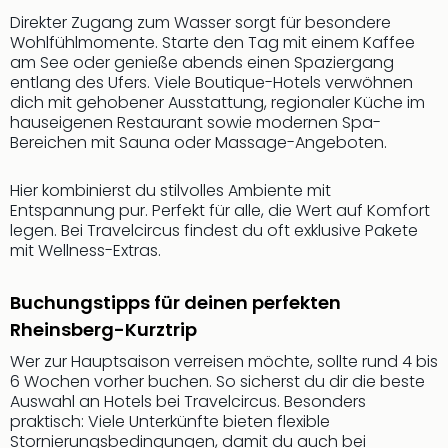
Qua
Direkter Zugang zum Wasser sorgt für besondere
Com
Wohlfühlmomente. Starte den Tag mit einem Kaffee
Club
am See oder genieße abends einen Spaziergang
Pret
entlang des Ufers. Viele Boutique-Hotels verwöhnen
Wo
dich mit gehobener Ausstattung, regionaler Küche im
alle
hauseigenen Restaurant sowie modernen Spa-
Ang
Bereichen mit Sauna oder Massage-Angeboten.
TV
Sho
Hier kombinierst du stilvolles Ambiente mit
ZDF
Entspannung pur. Perfekt für alle, die Wert auf Komfort
Fern
legen. Bei Travelcircus findest du oft exklusive Pakete
in
mit Wellness-Extras.
Main
Stef
Buchungstipps für deinen perfekten
Raa
Rheinsberg-Kurztrip
Sho
alle
Wer zur Hauptsaison verreisen möchte, sollte rund 4 bis
6 Wochen vorher buchen. So sicherst du dir die beste
Ang
Auswahl an Hotels bei Travelcircus. Besonders
Fest
praktisch: Viele Unterkünfte bieten flexible
Dom
Stornierungsbedingungen, damit du auch bei