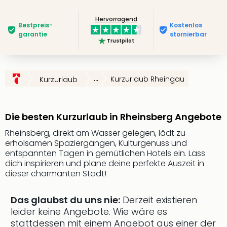
Slag
Hervorragend
Eftel
Bestpreis­
Kostenlos
LEG
garantie
stornierbar
Trustpilot
Deu
Parc
Astér
Rast
...
Kurzurlaub Rheingau
Kurzurlaub
Lan
Baye
Park
Die besten Kurzurlaub in Rheinsberg Angebote
Plop
Deu
Rheinsberg, direkt am Wasser gelegen, lädt zu
erholsamen Spaziergängen, Kulturgenuss und
(eh
entspannten Tagen in gemütlichen Hotels ein. Lass
Holi
dich inspirieren und plane deine perfekte Auszeit in
Park
dieser charmanten Stadt!
Tivol
Kop
Das glaubst du uns nie:
Derzeit existieren
Futu
Bela
leider keine Angebote.
Wie wäre es
alle
stattdessen mit einem Angebot aus einer der