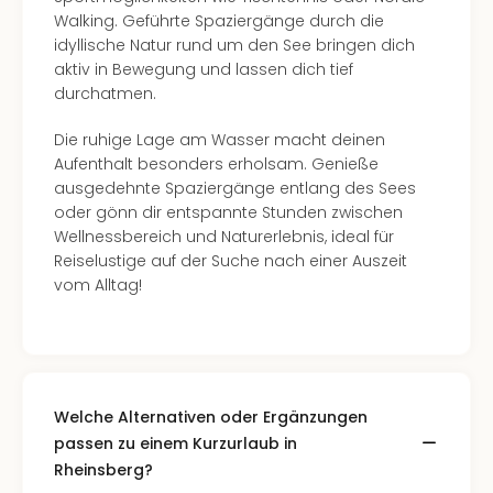
The
Walking. Geführte Spaziergänge durch die
Sins
idyllische Natur rund um den See bringen dich
Bad
aktiv in Bewegung und lassen dich tief
Sch
durchatmen.
Tau
The
Die ruhige Lage am Wasser macht deinen
The
Aufenthalt besonders erholsam. Genieße
Eusk
ausgedehnte Spaziergänge entlang des Sees
Caro
oder gönn dir entspannte Stunden zwischen
The
Wellnessbereich und Naturerlebnis, ideal für
Aqu
Reiselustige auf der Suche nach einer Auszeit
Prag
vom Alltag!
Bali
The
The
Bad
Wöri
Rula
Welche Alternativen oder Ergänzungen
Eur
passen zu einem Kurzurlaub in
Karl
Rheinsberg?
alle