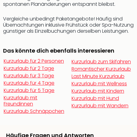
Fest
spontanen Planänderungen entspannt bleibst.
Stör
Fest
Vergleiche unbedingt Paketangebote! Häufig sind
Mus
Übernachtungen inklusive Frühstück oder Spa-Nutzung
Fuld
günstiger als Einzelbuchungen derselben Leistungen.
Are
di
Ver
Das könnte dich ebenfalls interessieren
alle
Ang
Kurzurlaub für 2 Personen
Kurzurlaub zum Skifahren
Musi
Kurzurlaub für 2 Tage
Romantischer Kurzurlaub
Musi
Kurzurlaub für 3 Tage
Last Minute Kurzurlaub
Ham
Kurzurlaub für 4 Tage
Kurzurlaub mit Wellness
alle
Kurzurlaub für 5 Tage
Kurzurlaub mit Kindern
Ang
Kurzurlaub mit
Kurzurlaub mit Hund
Kultu
Freundinnen
Kurzurlaub mit Wandern
&
Kurzurlaub Schnäppchen
Spor
Mus
Tec
Sins
Häufige Fragen und Antworten