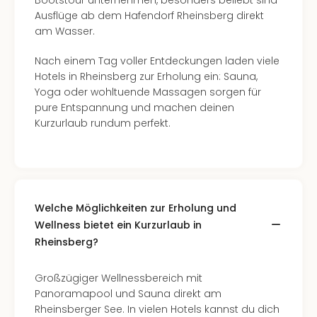
Bootstour unternehmen, besonders beliebt sind
in
Ausflüge ab dem Hafendorf Rheinsberg direkt
Köln
am Wasser.
Konz
in
Nach einem Tag voller Entdeckungen laden viele
Düss
Hotels in Rheinsberg zur Erholung ein: Sauna,
Well
Yoga oder wohltuende Massagen sorgen für
Well
pure Entspannung und machen deinen
Deu
Kurzurlaub rundum perfekt.
Allg
Baye
Wal
Baye
Bod
Welche Möglichkeiten zur Erholung und
Harz
Wellness bietet ein Kurzurlaub in
Nor
Rheinsberg?
NRW
Ost
Sch
Großzügiger Wellnessbereich mit
alle
Panoramapool und Sauna direkt am
Ang
Rheinsberger See. In vielen Hotels kannst du dich