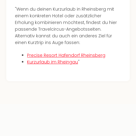
Ang
"Wenn du deinen Kurzurlaub in Rheinsberg mit
Kurz
einem konkreten Hotel oder zusätzlicher
Kurz
Erholung kombinieren möchtest, findest du hier
Deu
passende Travelcircus-Angebotsseiten.
Kurz
Alternativ kannst du auch ein anderes Ziel für
Ost
einen Kurztrip ins Auge fassen:
Kurz
Nor
Precise Resort Hafendorf Rheinsberg
Kurz
Kurzurlaub im Rheingau
"
Baye
Kurz
Harz
Kurz
Sch
Kurz
Bod
Kurz
Allg
alle
Ang