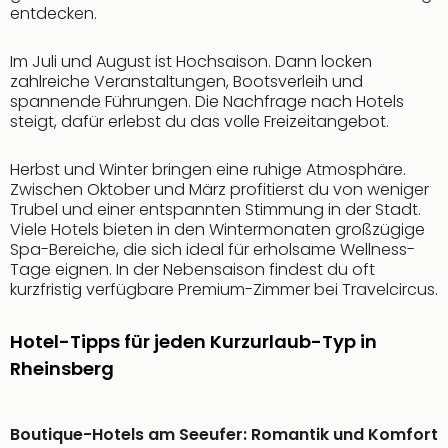
entdecken.
Thea
ABB
Voy
Im Juli und August ist Hochsaison. Dann locken
zahlreiche Veranstaltungen, Bootsverleih und
in
spannende Führungen. Die Nachfrage nach Hotels
Lon
steigt, dafür erlebst du das volle Freizeitangebot.
Harr
Pott
Herbst und Winter bringen eine ruhige Atmosphäre.
Thea
Zwischen Oktober und März profitierst du von weniger
Lon
Trubel und einer entspannten Stimmung in der Stadt.
GOP
Viele Hotels bieten in den Wintermonaten großzügige
Vari
Spa-Bereiche, die sich ideal für erholsame Wellness-
Thea
Tage eignen. In der Nebensaison findest du oft
Frie
kurzfristig verfügbare Premium-Zimmer bei Travelcircus.
Pala
Berli
Hotel-Tipps für jeden Kurzurlaub-Typ in
Fest
Rheinsberg
Neu
Fest
Bad
Bad
Boutique-Hotels am Seeufer: Romantik und Komfort