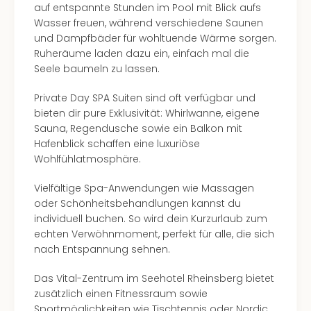
Well
auf entspannte Stunden im Pool mit Blick aufs
Eur
Wasser freuen, während verschiedene Saunen
Deu
und Dampfbäder für wohltuende Wärme sorgen.
Itali
Ruheräume laden dazu ein, einfach mal die
Nied
Seele baumeln zu lassen.
Öste
Pole
Private Day SPA Suiten sind oft verfügbar und
Südt
bieten dir pure Exklusivität: Whirlwanne, eigene
Mar
Sauna, Regendusche sowie ein Balkon mit
Karl
Hafenblick schaffen eine luxuriöse
alle
Wohlfühlatmosphäre.
Ang
Vielfältige Spa-Anwendungen wie Massagen
The
oder Schönheitsbehandlungen kannst du
The
individuell buchen. So wird dein Kurzurlaub zum
Erdi
echten Verwöhnmoment, perfekt für alle, die sich
Trop
nach Entspannung sehnen.
Isla
The
Das Vital-Zentrum im Seehotel Rheinsberg bietet
Bad
zusätzlich einen Fitnessraum sowie
Wöri
Sportmöglichkeiten wie Tischtennis oder Nordic