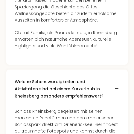
Literaturmuseum oder erkunden bei einem
Ang
Spaziergang die Geschichte des Ortes.
Spor
Wellnessangebote bieten dir zudem erholsame
Skiu
Auszeiten in komfortabler Atmosphäre.
in
Deu
Ob mit Familie, als Paar oder solo, in Rheinsberg
Skiu
erwarten dich naturnahe Abenteuer, kulturelle
in
Highlights und viele Wohlfühlmomente!
Öste
Form
1
Reis
Konz
Welche Sehenswürdigkeiten und
Konz
Pitbu
Aktivitäten sind bei einem Kurzurlaub in
Karo
Rheinsberg besonders empfehlenswert?
G
Back
Schloss Rheinsberg begeistert mit seinen
Boy
markanten Rundtürmen und dem malerischen
Disn
Schlosspark direkt am Grienericksee. Hier findest
in
du traumhafte Fotospots und kannst durch die