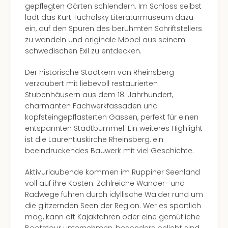
Con
gepflegten Gärten schlendern. Im Schloss selbst
Schl
lädt das Kurt Tucholsky Literaturmuseum dazu
Sch
ein, auf den Spuren des berühmten Schriftstellers
Konz
zu wandeln und originale Möbel aus seinem
alle
schwedischen Exil zu entdecken.
Ang
Fest
Der historische Stadtkern von Rheinsberg
Glüc
verzaubert mit liebevoll restaurierten
Insel
Stubenhäusern aus dem 18. Jahrhundert,
Mer
charmanten Fachwerkfassaden und
Lun
kopfsteingepflasterten Gassen, perfekt für einen
Black
entspannten Stadtbummel. Ein weiteres Highlight
Festi
ist die Laurentiuskirche Rheinsberg, ein
Nibiri
beeindruckendes Bauwerk mit viel Geschichte.
Festi
Ikar
Aktivurlaubende kommen im Ruppiner Seenland
Festi
voll auf ihre Kosten: Zahlreiche Wander- und
alle
Radwege führen durch idyllische Wälder rund um
Ang
die glitzernden Seen der Region. Wer es sportlich
Loca
mag, kann oft Kajakfahren oder eine gemütliche
Konz