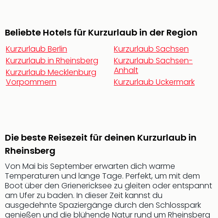
Sch
und
das
Beliebte Hotels für Kurzurlaub in der Region
Biest
Wie
Kurzurlaub Berlin
Kurzurlaub Sachsen
Mari
Kurzurlaub in Rheinsberg
Kurzurlaub Sachsen-
Ther
Anhalt
Kurzurlaub Mecklenburg
Sta
Vorpommern
Kurzurlaub Uckermark
Ente
Das
Pha
der
Ope
Die beste Reisezeit für deinen Kurzurlaub in
Köln
Rheinsberg
Tan
der
Von Mai bis September erwarten dich warme
Vam
Temperaturen und lange Tage. Perfekt, um mit dem
alle
Boot über den Grienericksee zu gleiten oder entspannt
Ang
am Ufer zu baden. In dieser Zeit kannst du
Sho
ausgedehnte Spaziergänge durch den Schlosspark
genießen und die blühende Natur rund um Rheinsberg
&