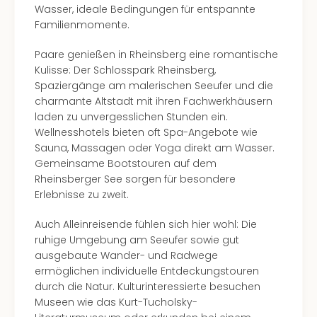
Wasser, ideale Bedingungen für entspannte
Even
Familienmomente.
at
War
Paare genießen in Rheinsberg eine romantische
Bros.
Kulisse: Der Schlosspark Rheinsberg,
Stud
Spaziergänge am malerischen Seeufer und die
Tour
charmante Altstadt mit ihren Fachwerkhäusern
Lon
laden zu unvergesslichen Stunden ein.
–
Wellnesshotels bieten oft Spa-Angebote wie
The
Sauna, Massagen oder Yoga direkt am Wasser.
Mak
Gemeinsame Bootstouren auf dem
of
Rheinsberger See sorgen für besondere
Harr
Erlebnisse zu zweit.
Pott
Form
Auch Alleinreisende fühlen sich hier wohl: Die
1
ruhige Umgebung am Seeufer sowie gut
Die
ausgebaute Wander- und Radwege
Auss
ermöglichen individuelle Entdeckungstouren
Imme
durch die Natur. Kulturinteressierte besuchen
Auss
Museen wie das Kurt-Tucholsky-
alle