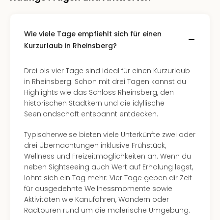
Mer
Ben
Mus
Wie viele Tage empfiehlt sich für einen
Stut
Kurzurlaub in Rheinsberg?
Pors
Mus
Drei bis vier Tage sind ideal für einen Kurzurlaub
Auto
in Rheinsberg. Schon mit drei Tagen kannst du
Wolf
Highlights wie das Schloss Rheinsberg, den
BM
historischen Stadtkern und die idyllische
Mus
Seenlandschaft entspannt entdecken.
in
Mün
Typischerweise bieten viele Unterkünfte zwei oder
Barb
drei Übernachtungen inklusive Frühstück,
Mus
Wellness und Freizeitmöglichkeiten an. Wenn du
Tec
neben Sightseeing auch Wert auf Erholung legst,
Spey
lohnt sich ein Tag mehr: Vier Tage geben dir Zeit
alle
für ausgedehnte Wellnessmomente sowie
Ang
Aktivitäten wie Kanufahren, Wandern oder
Auss
Radtouren rund um die malerische Umgebung.
Ga