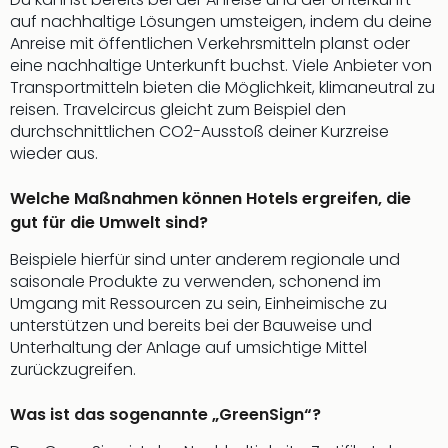
Mer
auf nachhaltige Lösungen umsteigen, indem du deine
Ben
Anreise mit öffentlichen Verkehrsmitteln planst oder
Mus
eine nachhaltige Unterkunft buchst. Viele Anbieter von
Stut
Transportmitteln bieten die Möglichkeit, klimaneutral zu
Pors
reisen. Travelcircus gleicht zum Beispiel den
Mus
durchschnittlichen CO2-Ausstoß deiner Kurzreise
Auto
wieder aus.
Wolf
BM
Welche Maßnahmen können Hotels ergreifen, die
Mus
gut für die Umwelt sind?
in
Mün
Beispiele hierfür sind unter anderem regionale und
Barb
saisonale Produkte zu verwenden, schonend im
Mus
Umgang mit Ressourcen zu sein, Einheimische zu
Tec
unterstützen und bereits bei der Bauweise und
Spey
Unterhaltung der Anlage auf umsichtige Mittel
alle
zurückzugreifen.
Ang
Auss
Was ist das sogenannte „GreenSign“?
Ga