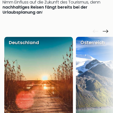
Nimm Einfluss auf die Zukunft des Tourismus, denn
Thea
nachhaltiges Reisen fängt bereits bei der
ABB
Urlaubsplanung an
!
Voy
in
Lon
Harr
Pott
Deutschland
Österreich
Thea
Lon
GOP
Vari
Thea
Frie
Pala
Berli
Fest
Neu
Fest
Bad
Bad