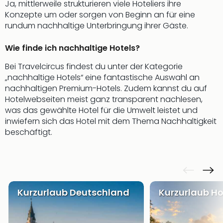
Ja, mittlerweile strukturieren viele Hoteliers ihre
Even
Konzepte um oder sorgen von Beginn an für eine
at
rundum nachhaltige Unterbringung ihrer Gäste.
War
Bros.
Wie finde ich nachhaltige Hotels?
Stud
Tour
Bei Travelcircus findest du unter der Kategorie
Lon
„nachhaltige Hotels“ eine fantastische Auswahl an
–
nachhaltigen Premium-Hotels. Zudem kannst du auf
The
Hotelwebseiten meist ganz transparent nachlesen,
Mak
was das gewählte Hotel für die Umwelt leistet und
of
inwiefern sich das Hotel mit dem Thema Nachhaltigkeit
Harr
beschäftigt.
Pott
Form
1
Die
Auss
Kurzurlaub Deutschland
Kurzurlaub Ho
Imme
Auss
alle