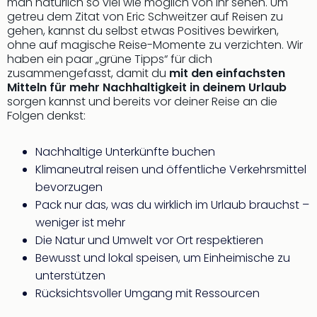
Sch
man natürlich so viel wie möglich von ihr sehen. Um
getreu dem Zitat von Eric Schweitzer auf Reisen zu
und
gehen, kannst du selbst etwas Positives bewirken,
das
ohne auf magische Reise-Momente zu verzichten. Wir
Biest
haben ein paar „grüne Tipps“ für dich
Wie
zusammengefasst, damit du
mit den einfachsten
Mari
Mitteln für mehr Nachhaltigkeit in deinem Urlaub
Ther
sorgen kannst und bereits vor deiner Reise an die
Sta
Folgen denkst:
Ente
Das
Nachhaltige Unterkünfte buchen
Pha
Klimaneutral reisen und öffentliche Verkehrsmittel
der
bevorzugen
Ope
Köln
Pack nur das, was du wirklich im Urlaub brauchst –
Tan
weniger ist mehr
der
Die Natur und Umwelt vor Ort respektieren
Vam
Bewusst und lokal speisen, um Einheimische zu
alle
unterstützen
Ang
Rücksichtsvoller Umgang mit Ressourcen
Sho
&