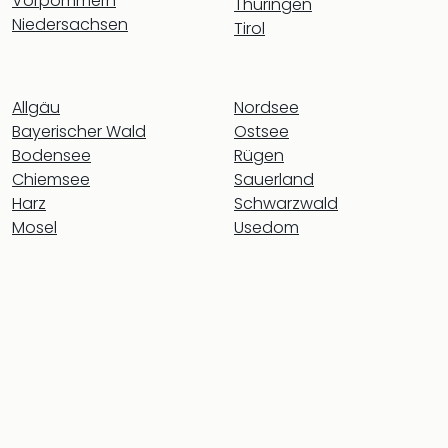
Vorpommern
Con
Thüringen
Niedersachsen
Schl
Tirol
Sch
Konz
alle
Allgäu
Nordsee
Ang
Bayerischer Wald
Ostsee
Fest
Bodensee
Rügen
Glüc
Chiemsee
Sauerland
Insel
Mer
Harz
Schwarzwald
Lun
Mosel
Usedom
Black
Festi
Nibiri
Festi
Ikar
Festi
alle
Ang
Loca
Konz