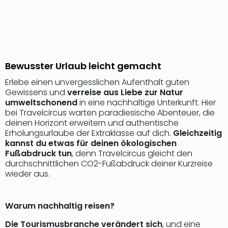
Ang
Wass
Trop
Isla
The
Erdi
Bewusster Urlaub leicht gemacht
Rula
Erlebe einen unvergesslichen Aufenthalt guten
Bad
Gewissens und
verreise aus Liebe zur Natur
Sch
umweltschonend
in eine nachhaltige Unterkunft. Hier
aqu
bei Travelcircus warten paradiesische Abenteuer, die
The
deinen Horizont erweitern und authentische
Sins
Erholungsurlaube der Extraklasse auf dich.
Gleichzeitig
alle
kannst du etwas für deinen ökologischen
Ang
Fußabdruck tun
, denn Travelcircus gleicht den
Zoo
durchschnittlichen CO2-Fußabdruck deiner Kurzreise
wieder aus.
&
Safa
Erle
Warum nachhaltig reisen?
Zoo
Han
Die Tourismusbranche verändert sich
, und eine