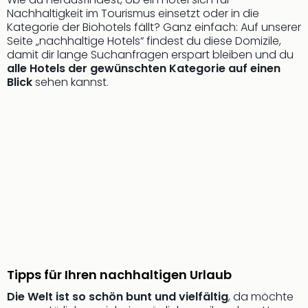
Rou
Nachhaltigkeit im Tourismus einsetzt oder in die
Das
Kategorie der Biohotels fällt? Ganz einfach: Auf unserer
Musi
Seite „nachhaltige Hotels“ findest du diese Domizile,
Köni
damit dir lange Suchanfragen erspart bleiben und du
der
alle Hotels der gewünschten Kategorie auf einen
Blick
sehen kannst.
Löw
Die
Eisk
Tarz
MJ
–
Das
Mich
Jac
Musi
Der
Teuf
träg
Tipps für Ihren nachhaltigen Urlaub
Pra
Die
Die Welt ist so schön bunt und vielfältig
, da möchte