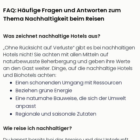
Fest
Stör
FAQ: Häufige Fragen und Antworten zum
Fest
Thema Nachhaltigkeit beim Reisen
Mus
Fuld
Are
Was zeichnet nachhaltige Hotels aus?
di
„Ohne Rücksicht auf Verluste“ gibt es bei nachhaltigen
Ver
Hotels nicht! Sie achten mit allen Mitteln auf
alle
naturbewusste Beherbergung und geben ihre Werte
Ang
an den Gast weiter. Dinge, auf die nachhaltige Hotels
Musi
und Biohotels achten:
Musi
Ham
Einen schonenden Umgang mit Ressourcen
alle
Beziehen grüne Energie
Ang
Eine naturnahe Bauweise, die sich der Umwelt
Kultu
anpasst
&
Regionale und saisonale Zutaten
Spor
Mus
Wie reise ich nachhaltiger?
Tec
Sins
Du kannst bereits bei der Anreise und der Unterkunft