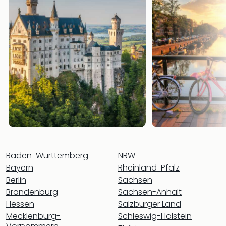
Ang
Spor
Skiu
in
Deu
Skiu
in
Öste
Form
1
Reis
Konz
Konz
Pitbu
Baden-Württemberg
NRW
Karo
Bayern
Rheinland-Pfalz
G
Berlin
Sachsen
Back
Brandenburg
Sachsen-Anhalt
Boy
Hessen
Salzburger Land
Disn
Mecklenburg-
Schleswig-Holstein
in