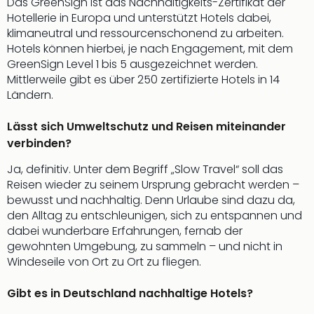
Das GreenSign ist das Nachhaltigkeits-Zertifikat der
Of
Hotellerie in Europa und unterstützt Hotels dabei,
Thro
klimaneutral und ressourcenschonend zu arbeiten.
Stud
Hotels können hierbei, je nach Engagement, mit dem
Tour
GreenSign Level 1 bis 5 ausgezeichnet werden.
Swar
Mittlerweile gibt es über 250 zertifizierte Hotels in 14
Krist
Ländern.
Mini
Wun
Lässt sich Umweltschutz und Reisen miteinander
Ham
War
verbinden?
Bros.
Ja, definitiv. Unter dem Begriff „Slow Travel“ soll das
Stud
Reisen wieder zu seinem Ursprung gebracht werden –
Tour
bewusst und nachhaltig. Denn Urlaube sind dazu da,
Lon
den Alltag zu entschleunigen, sich zu entspannen und
–
dabei wunderbare Erfahrungen, fernab der
The
gewohnten Umgebung, zu sammeln – und nicht in
Mak
Windeseile von Ort zu Ort zu fliegen.
of
Harr
Gibt es in Deutschland nachhaltige Hotels?
Pott
An