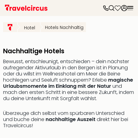
Frei
Frei
Hotels Nachhaltig
Hotel
Disn
Paris
Disn
Paris
Nachhaltige Hotels
Take
Bewusst, entschleunigt, entschieden – dein nächster
Eur
aufregender Aktivurlaub in den Bergen ist in Planung
Park
oder du willst im Wellnesshotel am Meer die Beine
Rust
hochlegen und Seeluft schnuppern? Erlebe
magische
Phan
Urlaubsmomente im Einklang mit der Natur
und
Heid
mach den ersten Schritt in eine bessere Zukunft, indem
Park
du deine Unterkunft mit Sorgfalt wählst.
Reso
Mov
Überzeuge dich selbst vom spürbaren Unterschied
Park
und buche deine
nachhaltige Auszeit
direkt hier bei
Play
Travelcircus!
Funp
Trips