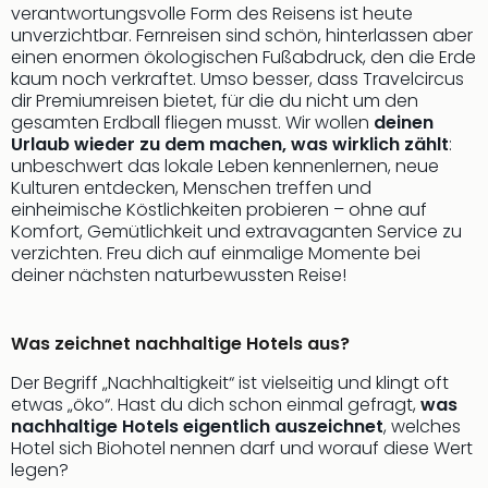
Sere
verantwortungsvolle Form des Reisens ist heute
Park
unverzichtbar. Fernreisen sind schön, hinterlassen aber
Allw
einen enormen ökologischen Fußabdruck, den die Erde
Müns
kaum noch verkraftet. Umso besser, dass Travelcircus
Zoo
dir Premiumreisen bietet, für die du nicht um den
gesamten Erdball fliegen musst. Wir wollen
deinen
Leip
Urlaub wieder zu dem machen, was wirklich zählt
:
Safa
unbeschwert das lokale Leben kennenlernen, neue
Beek
Kulturen entdecken, Menschen treffen und
Ber
einheimische Köstlichkeiten probieren – ohne auf
ZOO
Komfort, Gemütlichkeit und extravaganten Service zu
Erle
verzichten. Freu dich auf einmalige Momente bei
Gels
deiner nächsten naturbewussten Reise!
Welt
Wal
Nau
Was zeichnet nachhaltige Hotels aus?
Aqu
Der Begriff „Nachhaltigkeit“ ist vielseitig und klingt oft
Zool
etwas „öko“. Hast du dich schon einmal gefragt,
was
Gar
nachhaltige Hotels eigentlich auszeichnet
, welches
Berli
Hotel sich Biohotel nennen darf und worauf diese Wert
alle
legen?
Ang