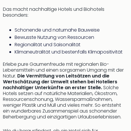
noc
Das macht nachhaltige Hotels und Biohotels
meh
besonders:
Frei
Frei
Schonende und naturnahe Bauweise
Eur
Bewusste Nutzung von Ressourcen
Frei
Deu
Regionalität und Saisonalität
Frei
Klimaneutralität und bestenfalls Klimapositivität
Nied
Frei
Erlebe pure Gaumenfreude mit regionalen Bio-
Öste
Lebensmitteln und einen sorgsamen Umgang mit der
Natur.
Die Vermittlung von Leitsätzen und die
Frei
Wertschätzung der Umwelt stehen bei Hoteliers
Fran
nachhaltiger Unterkünfte an erster Stelle.
Solche
Musi
Hotels setzen auf natürliche Materialien, Ökostrom,
&
Ressourcenschonung, Wassersparmaßnahmen,
Sho
weniger Plastik und Müll und vieles mehr. So entsteht
Musi
ein wunderbares Zusammenspiel aus schonender
Starl
Beherbergung und einzigartigen Urlaubserlebnissen.
Expr
Moul
Wie du herausfindest, ob ein Hotel sich für