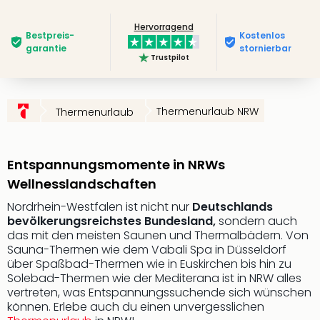
Slag
Hervorragend
Eftel
Bestpreis­
Kostenlos
LEG
garantie
stornierbar
Trustpilot
Deu
Parc
Astér
Rast
Thermenurlaub NRW
Thermenurlaub
Lan
Baye
Park
Entspannungsmomente in NRWs
Plop
Wellnesslandschaften
Deu
(eh
Nordrhein-Westfalen ist nicht nur
Deutschlands
Holi
bevölkerungsreichstes Bundesland,
sondern auch
Park
das mit den meisten Saunen und Thermalbädern. Von
Sauna-Thermen wie dem Vabali Spa in Düsseldorf
Tivol
über Spaßbad-Thermen wie in Euskirchen bis hin zu
Kop
Solebad-Thermen wie der Mediterana ist in NRW alles
Futu
vertreten, was Entspannungssuchende sich wünschen
Bela
können. Erlebe auch du einen unvergesslichen
alle