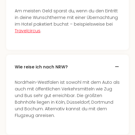
Mer
Ben
Am meisten Geld sparst du, wenn du den Eintritt
Mus
in deine Wunschtherme mit einer Übernachtung
Stut
im Hotel paketiert buchst – beispielsweise bei
Pors
Travelcircus
.
Mus
Auto
Wolf
BM
Mus
Wie reise ich nach NRW?
in
Mün
Nordrhein-Westfalen ist sowohl mit dem Auto als
Barb
auch mit öffentlichen Verkehrsmitteln wie Zug
Mus
und Bus sehr gut erreichbar. Die größten
Tec
Bahnhöfe liegen in Köln, Düsseldorf, Dortmund
Spey
und Bochum. Alternativ kannst du mit dem
alle
Flugzeug anreisen.
Ang
Auss
Ga