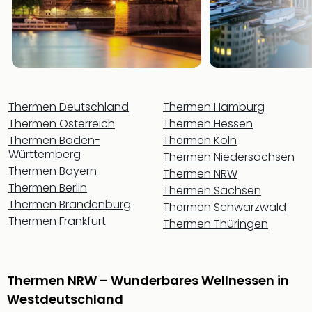
Rou
Das
Musi
Köni
der
Löw
Die
Thermen Deutschland
Thermen Hamburg
Eisk
Thermen Österreich
Thermen Hessen
Tarz
Thermen Baden-
Thermen Köln
MJ
Württemberg
Thermen Niedersachsen
–
Thermen Bayern
Thermen NRW
Das
Thermen Berlin
Thermen Sachsen
Mich
Thermen Brandenburg
Jac
Thermen Schwarzwald
Thermen Frankfurt
Musi
Thermen Thüringen
Der
Teuf
träg
Thermen NRW – Wunderbares Wellnessen in
Pra
Die
Westdeutschland