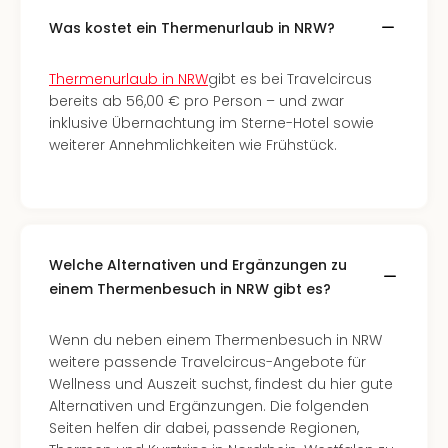
Ang
Was kostet ein Thermenurlaub in NRW?
Spor
Skiu
in
Thermenurlaub in NRW
gibt es bei Travelcircus
Deu
bereits ab 56,00 € pro Person – und zwar
Skiu
inklusive Übernachtung im Sterne-Hotel sowie
in
weiterer Annehmlichkeiten wie Frühstück.
Öste
Form
1
Reis
Konz
Welche Alternativen und Ergänzungen zu
Konz
einem Thermenbesuch in NRW gibt es?
Pitbu
Karo
Wenn du neben einem Thermenbesuch in NRW
G
weitere passende Travelcircus-Angebote für
Back
Wellness und Auszeit suchst, findest du hier gute
Boy
Alternativen und Ergänzungen. Die folgenden
Disn
Seiten helfen dir dabei, passende Regionen,
in