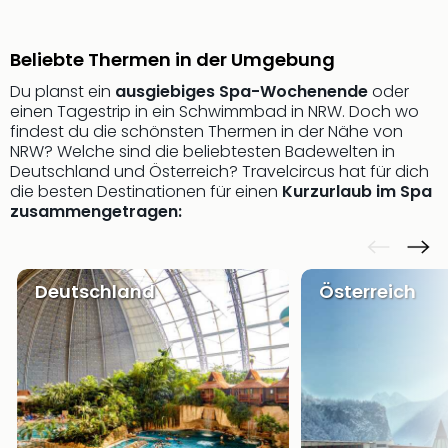
Sere
Park
Allw
Beliebte Thermen in der Umgebung
Müns
Du planst ein
ausgiebiges Spa-Wochenende
oder
Zoo
einen Tagestrip in ein Schwimmbad in NRW. Doch wo
Leip
findest du die schönsten Thermen in der Nähe von
Safa
NRW? Welche sind die beliebtesten Badewelten in
Beek
Deutschland und Österreich? Travelcircus hat für dich
Ber
die besten Destinationen für einen
Kurzurlaub im Spa
ZOO
zusammengetragen:
Erle
Gels
Welt
Wal
Deutschland
Österreich
Nau
Aqu
Zool
Gar
Berli
alle
Ang