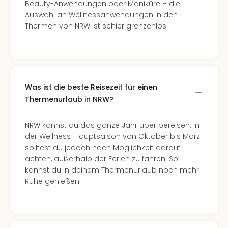
Beauty-Anwendungen oder Maniküre – die
Even
Auswahl an Wellnessanwendungen in den
at
Thermen von NRW ist schier grenzenlos.
War
Bros.
Stud
Tour
Lon
Was ist die beste Reisezeit für einen
–
The
Thermenurlaub in NRW?
Mak
of
NRW kannst du das ganze Jahr über bereisen. In
Harr
der Wellness-Hauptsaison von Oktober bis März
Pott
solltest du jedoch nach Möglichkeit darauf
Form
achten, außerhalb der Ferien zu fahren. So
1
kannst du in deinem Thermenurlaub noch mehr
Die
Ruhe genießen.
Auss
Imme
Auss
alle