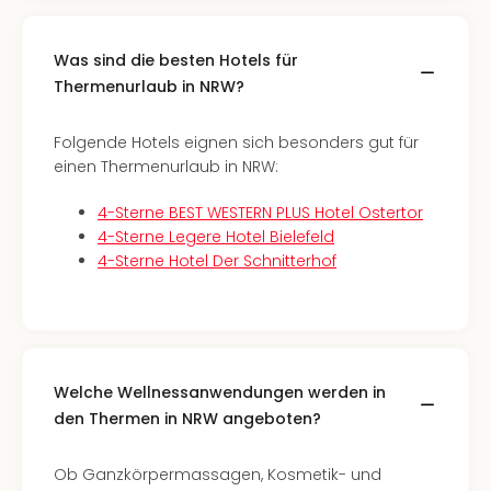
Of
Thro
Stud
Was sind die besten Hotels für
Tour
Thermenurlaub in NRW?
Swar
Krist
Folgende Hotels eignen sich besonders gut für
Mini
einen Thermenurlaub in NRW:
Wun
Ham
4-Sterne BEST WESTERN PLUS Hotel Ostertor
War
4-Sterne Legere Hotel Bielefeld
Bros.
4-Sterne Hotel Der Schnitterhof
Stud
Tour
Lon
–
The
Mak
Welche Wellnessanwendungen werden in
of
den Thermen in NRW angeboten?
Harr
Pott
Ob Ganzkörpermassagen, Kosmetik- und
An