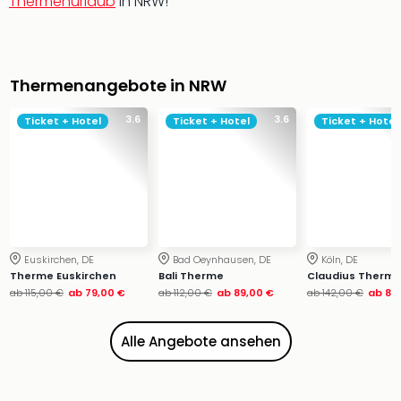
Thermenurlaub
in NRW!
Ang
Wass
Trop
Isla
Thermenangebote in NRW
The
Erdi
3.6
3.6
Ticket + Hotel
Ticket + Hotel
Ticket + Hotel
Rula
Bad
Sch
aqu
The
Sins
alle
Euskirchen, DE
Bad Oeynhausen, DE
Köln, DE
Ang
Therme Euskirchen
Bali Therme
Claudius Therme
Zoo
ab
115,00 €
ab
79,00 €
ab
112,00 €
ab
89,00 €
ab
142,00 €
ab
85
&
Safa
Alle Angebote ansehen
Erle
Zoo
Han