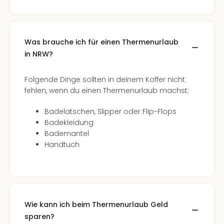
Fest
Stör
Fest
Mus
Was brauche ich für einen Thermenurlaub
Fuld
in NRW?
Are
di
Ver
Folgende Dinge sollten in deinem Koffer nicht
alle
fehlen, wenn du einen Thermenurlaub machst:
Ang
Musi
Badelatschen, Slipper oder Flip-Flops
Musi
Badekleidung
Ham
Bademantel
alle
Handtuch
Ang
Kultu
&
Spor
Mus
Wie kann ich beim Thermenurlaub Geld
Tec
sparen?
Sins