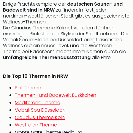
Sch
Einige Prachtexemplare der
deutschen Sauna- und
und
Badewelt sind in NRW
zu finden. In fast jeder
das
nordrhein-westfälischen Stadt gibt es ausgezeichnete
Biest
Wellness-Thermen:
Wie
Die Claudius Therme in Köln ist vor allem für ihren
Mari
einmaligen Blick über die Skyline der Stadt bekannt. Der
Vabali Spa in Hilden bei Düsseldorf bringt asiatische
Ther
Wellness auf ein neues Level, und die Westfalen
Sta
Therme bei Paderborn macht ihrem Namen durch die
Ente
umfangreiche Thermenausstattung
alle Ehre.
Das
Pha
der
Die Top 10 Thermen in NRW
Ope
Köln
Bali Therme
Tan
Thermen- und Badewelt Euskirchen
der
Mediterana Therme
Vam
Vabali Spa Düsseldorf
alle
Claudius Therme Köln
Ang
Sho
Westfalen Therme
&
Monte Mare Therme Bedburg