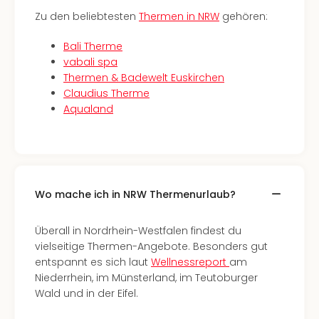
Qua
Zu den beliebtesten
Thermen in NRW
gehören:
Com
Club
Bali Therme
Pret
vabali spa
Wo
Thermen & Badewelt Euskirchen
alle
Claudius Therme
Ang
Aqualand
TV
Sho
ZDF
Fern
in
Main
Wo mache ich in NRW Thermenurlaub?
Stef
Raa
Überall in Nordrhein-Westfalen findest du
Sho
vielseitige Thermen-Angebote. Besonders gut
alle
entspannt es sich laut
Wellnessreport
am
Ang
Niederrhein, im Münsterland, im Teutoburger
Fest
Wald und in der Eifel.
Dom