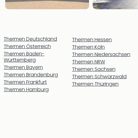
Rou
Das
Musi
Köni
der
Löw
Thermen Deutschland
Thermen Hessen
Die
Thermen Österreich
Thermen Köln
Eisk
Thermen Baden-
Thermen Niedersachsen
Tarz
Württemberg
Thermen NRW
MJ
Thermen Bayern
Thermen Sachsen
–
Thermen Brandenburg
Thermen Schwarzwald
Das
Thermen Frankfurt
Thermen Thüringen
Mich
Thermen Hamburg
Jac
Musi
Der
Teuf
träg
Pra
Die