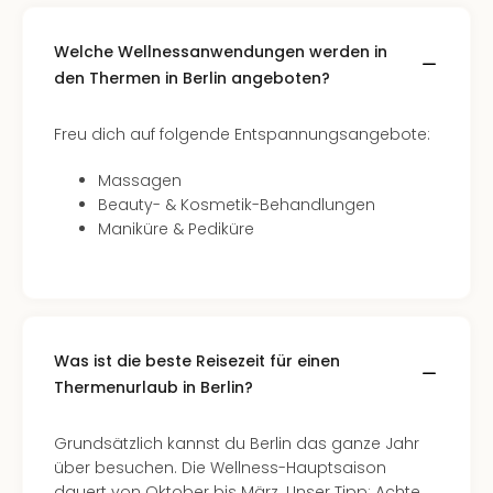
Ang
Spor
Welche Wellnessanwendungen werden in
Skiu
den Thermen in Berlin angeboten?
in
Deu
Skiu
Freu dich auf folgende Entspannungsangebote:
in
Massagen
Öste
Beauty- & Kosmetik-Behandlungen
Form
Maniküre & Pediküre
1
Reis
Konz
Konz
Pitbu
Karo
Was ist die beste Reisezeit für einen
G
Thermenurlaub in Berlin?
Back
Boy
Grundsätzlich kannst du Berlin das ganze Jahr
Disn
über besuchen. Die Wellness-Hauptsaison
in
dauert von Oktober bis März. Unser Tipp: Achte