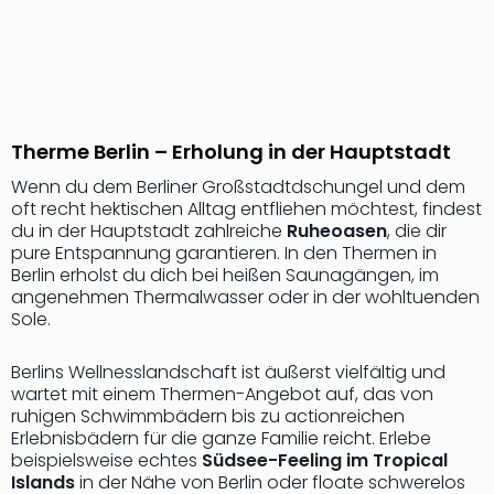
Sch
und
das
Biest
Wie
Mari
Ther
Therme Berlin – Erholung in der Hauptstadt
Sta
Wenn du dem Berliner Großstadtdschungel und dem
Ente
oft recht hektischen Alltag entfliehen möchtest, findest
Das
du in der Hauptstadt zahlreiche
Ruheoasen
, die dir
Pha
pure Entspannung garantieren. In den Thermen in
der
Berlin erholst du dich bei heißen Saunagängen, im
Ope
angenehmen Thermalwasser oder in der wohltuenden
Köln
Sole.
Tan
der
Berlins Wellnesslandschaft ist äußerst vielfältig und
Vam
wartet mit einem Thermen-Angebot auf, das von
alle
ruhigen Schwimmbädern bis zu actionreichen
Erlebnisbädern für die ganze Familie reicht. Erlebe
Ang
beispielsweise echtes
Südsee-Feeling im Tropical
Sho
Islands
in der Nähe von Berlin oder floate schwerelos
&