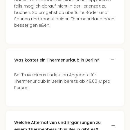
Con
falls möglich darauf, nicht in der Ferienzeit zu
Schl
buchen. So umgehst du überfüllte Bäder und
Sch
Saunen und kannst deinen Thermenurlaub noch
Konz
besser genießen.
alle
Ang
Fest
Glüc
Insel
Mer
Was kostet ein Thermenurlaub in Berlin?
Lun
Black
Bei Travelcircus findest du Angebote für
Festi
Thermenurlaub in Berlin bereits ab 49,00 € pro
Nibiri
Person.
Festi
Ikar
Festi
alle
Ang
Loca
Welche Alternativen und Ergänzungen zu
Konz
einem Thermenbesuch in Berlin gibt es?