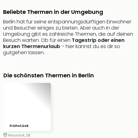
Ang
Wass
Beliebte Thermen in der Umgebung
Trop
Berlin hat für seine entspannungsdürftigen Einwohner
Isla
und Besucher einiges zu bieten. Aber auch in der
The
Umgebung gibt es zahlreiche Thermen, die auf deinen
Erdi
Besuch warten. Ob für einen
Tagestrip oder einen
Rula
kurzen Thermenurlaub
– hier kannst du es dir so
Bad
gutgehen lassen.
Sch
aqu
The
Die schönsten Thermen in Berlin
Sins
alle
Ang
Zoo
&
Safa
Erle
Zoo
Frühstück
Han
Krausnick, DE