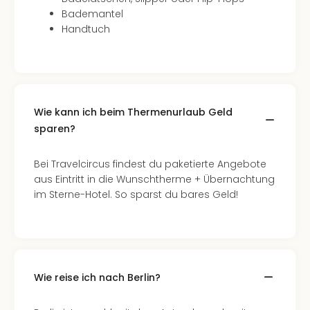
Of
Bademantel
Thro
Handtuch
Stud
Tour
Swar
Krist
Mini
Wun
Wie kann ich beim Thermenurlaub Geld
Ham
sparen?
War
Bros.
Bei Travelcircus findest du paketierte Angebote
Stud
aus Eintritt in die Wunschtherme + Übernachtung
Tour
im Sterne-Hotel. So sparst du bares Geld!
Lon
–
The
Mak
of
Harr
Wie reise ich nach Berlin?
Pott
An