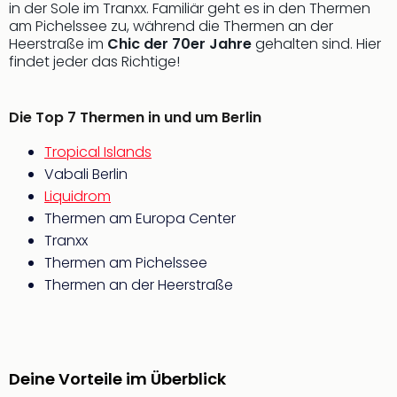
in der Sole im Tranxx. Familiär geht es in den Thermen
Thea
am Pichelssee zu, während die Thermen an der
ABB
Heerstraße im
Chic der 70er Jahre
gehalten sind. Hier
Voy
findet jeder das Richtige!
in
Lon
Harr
Die Top 7 Thermen in und um Berlin
Pott
Thea
Tropical Islands
Lon
Vabali Berlin
GOP
Liquidrom
Vari
Thermen am Europa Center
Thea
Tranxx
Frie
Thermen am Pichelssee
Pala
Thermen an der Heerstraße
Berli
Fest
Neu
Fest
Bad
Deine Vorteile im Überblick
Bad