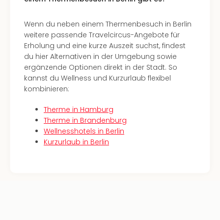
in
Köln
Wenn du neben einem Thermenbesuch in Berlin
Konz
weitere passende Travelcircus-Angebote für
in
Erholung und eine kurze Auszeit suchst, findest
Düss
du hier Alternativen in der Umgebung sowie
Well
ergänzende Optionen direkt in der Stadt. So
Well
kannst du Wellness und Kurzurlaub flexibel
Deu
kombinieren:
Allg
Baye
Therme in Hamburg
Wal
Therme in Brandenburg
Baye
Wellnesshotels in Berlin
Bod
Kurzurlaub in Berlin
Harz
Nor
NRW
Ost
Sch
alle
Ang