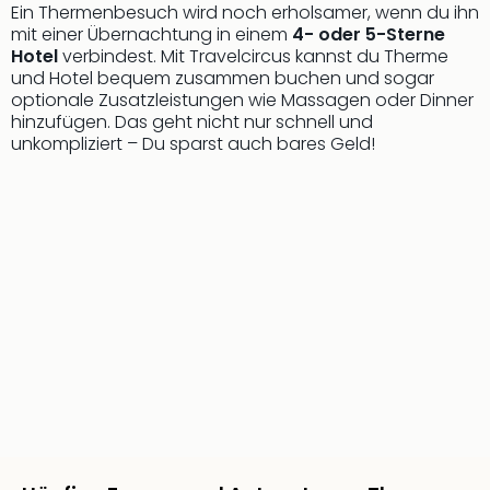
Qua
Ein Thermenbesuch wird noch erholsamer, wenn du ihn
Com
mit einer Übernachtung in einem
4- oder 5-Sterne
Hotel
verbindest. Mit Travelcircus kannst du Therme
Club
und Hotel bequem zusammen buchen und sogar
Pret
optionale Zusatzleistungen wie Massagen oder Dinner
Wo
hinzufügen. Das geht nicht nur schnell und
alle
unkompliziert – Du sparst auch bares Geld!
Ang
TV
Sho
ZDF
Fern
in
Main
Stef
Raa
Sho
alle
Ang
Fest
Dom