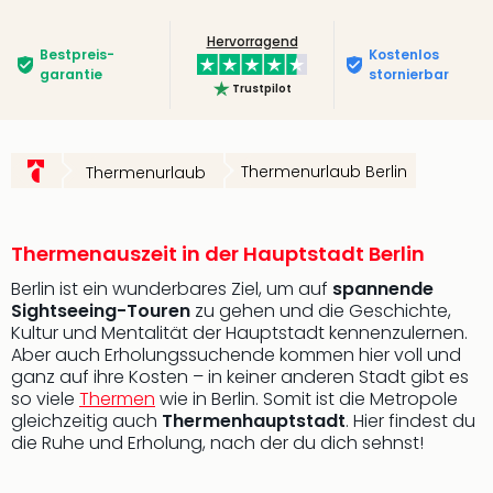
Slag
Hervorragend
Eftel
Bestpreis­
Kostenlos
LEG
garantie
stornierbar
Trustpilot
Deu
Parc
Astér
Rast
Thermenurlaub Berlin
Thermenurlaub
Lan
Baye
Park
Thermenauszeit in der Hauptstadt Berlin
Plop
Deu
Berlin ist ein wunderbares Ziel, um auf
spannende
Sightseeing-Touren
zu gehen und die Geschichte,
(eh
Kultur und Mentalität der Hauptstadt kennenzulernen.
Holi
Aber auch Erholungssuchende kommen hier voll und
Park
ganz auf ihre Kosten – in keiner anderen Stadt gibt es
Tivol
so viele
Thermen
wie in Berlin. Somit ist die Metropole
Kop
gleichzeitig auch
Thermenhauptstadt
. Hier findest du
Futu
die Ruhe und Erholung, nach der du dich sehnst!
Bela
alle