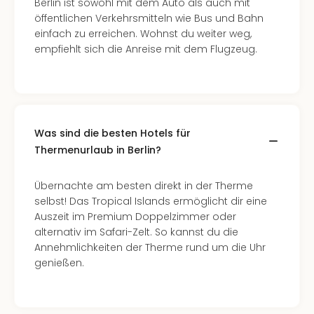
Berlin ist sowohl mit dem Auto als auch mit
Even
öffentlichen Verkehrsmitteln wie Bus und Bahn
at
einfach zu erreichen. Wohnst du weiter weg,
War
empfiehlt sich die Anreise mit dem Flugzeug.
Bros.
Stud
Tour
Lon
–
Was sind die besten Hotels für
The
Thermenurlaub in Berlin?
Mak
of
Harr
Übernachte am besten direkt in der Therme
Pott
selbst! Das Tropical Islands ermöglicht dir eine
Form
Auszeit im Premium Doppelzimmer oder
1
alternativ im Safari-Zelt. So kannst du die
Die
Annehmlichkeiten der Therme rund um die Uhr
Auss
genießen.
Imme
Auss
alle