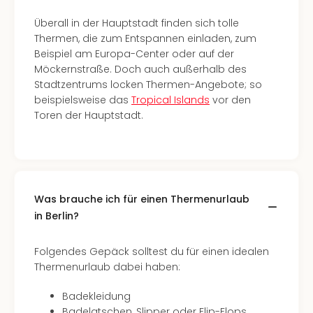
Mer
Überall in der Hauptstadt finden sich tolle
Ben
Thermen, die zum Entspannen einladen, zum
Mus
Beispiel am Europa-Center oder auf der
Stut
Möckernstraße. Doch auch außerhalb des
Pors
Stadtzentrums locken Thermen-Angebote; so
Mus
beispielsweise das
Tropical Islands
vor den
Auto
Toren der Hauptstadt.
Wolf
BM
Mus
in
Mün
Barb
Was brauche ich für einen Thermenurlaub
Mus
in Berlin?
Tec
Spey
Folgendes Gepäck solltest du für einen idealen
alle
Thermenurlaub dabei haben:
Ang
Auss
Badekleidung
Ga
Badelatschen, Slipper oder Flip-Flops