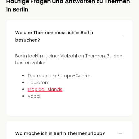
Fest
Häufige Fragen und Antworten zu Thermen
Stör
in Berlin
Fest
Mus
Fuld
Welche Thermen muss ich in Berlin
Are
besuchen?
di
Ver
alle
Berlin lockt mit einer Vielzahl an Thermen. Zu den
Ang
besten zählen:
Musi
Musi
Thermen am Europa-Center
Ham
Liquidrom
alle
Tropical Islands
Ang
Vabali
Kultu
&
Spor
Mus
Tec
Wo mache ich in Berlin Thermenurlaub?
Sins