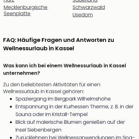
Thea
Mecklenburgische
Schwarzwald
ABB
Seenplatte
Usedom
Voy
in
Lon
Harr
FAQ: Häufige Fragen und Antworten zu
Pott
Wellnessurlaub in Kassel
Thea
Lon
Was kann ich bei einem Wellnessurlaub in Kassel
GOP
unternehmen?
Vari
Thea
Zu den beliebtesten Aktivitäten für einen
Frie
Wellnessurlaub in Kassel gehören:
Pala
Spaziergang im Bergpark Wilhelmshöhe
Berli
Entspannung in der Kurhessen Therme, z. B. in der
Fest
Neu
Sauna oder im Kristall-Tempel
Fest
Blick auf malerische Blumen genießen auf der
Bad
Insel Siebenbergen
Bad
Zurücklehnen bei Wellnessanwendungen im Spa-