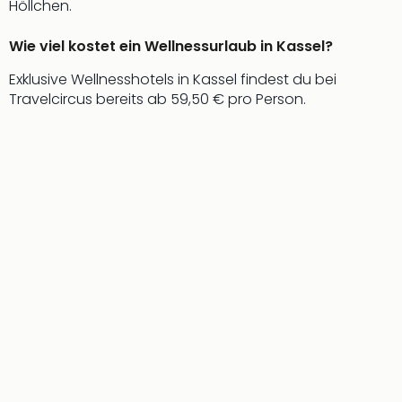
Fest
Höllchen.
Stör
Fest
Wie viel kostet ein Wellnessurlaub in Kassel?
Mus
Fuld
Exklusive Wellnesshotels in Kassel findest du bei
Are
Travelcircus bereits ab 59,50 € pro Person.
di
Ver
alle
Ang
Musi
Musi
Ham
alle
Ang
Kultu
&
Spor
Mus
Tec
Sins