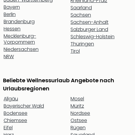
Rheinland-Pfalz
Sch
Bayern
und
Saarland
das
Berlin
Sachsen
Biest
Brandenburg
Sachsen-Anhalt
Wie
Hessen
Salzburger Land
Mari
Mecklenburg-
Schleswig-Holstein
Ther
Vorpommern
Thüringen
Sta
Niedersachsen
Tirol
Ente
NRW
Das
Pha
der
Beliebte Wellnessurlaub Angebote nach
Ope
Köln
Urlaubsregionen
Tan
Allgäu
Mosel
der
Bayerischer Wald
Müritz
Vam
Bodensee
Nordsee
alle
Ang
Chiemsee
Ostsee
Sho
Eifel
Rügen
&
Harz
Sauerland