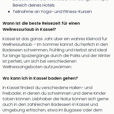
Qua
Bereich deines Hotels
Com
Teilnahme an Yoga- und Fitness-Kursen
Club
Pret
Wann ist die beste Reisezeit für einen
Wo
Wellnessurlaub in Kassel?
alle
Ang
Kassel ist das ganze Jahr über ein wahres Kleinod für
TV
Wellnessurlaub – im Sommer kannst du herrlich in den
Sho
Badeseen schwimmen, Frühling und Herbst sind ideal
ZDF
für lange Spaziergänge durch die Parks und der Winter
Fern
ist perfekt, um sich bei verschiedenen
in
Wellnessangeboten aufzuwärmen.
Main
Stef
Wo kann ich in Kassel baden gehen?
Raa
Sho
In Kassel findest du verschiedene Hallen- und
alle
Freibäder, in denen du schwimmen und deine Kinder
Ang
toben können. Liebhaber der Natur können sich gerne
Fest
auch in den zahlreichen Badeseen in Kassel und
Dom
Umgebung erfrischen, etwa im Bugasee oder dem