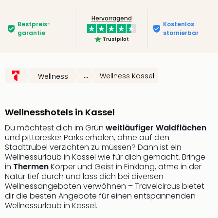
Slag
Hervorragend
Eftel
Bestpreis­
Kostenlos
LEG
garantie
stornierbar
Trustpilot
Deu
Parc
Astér
Rast
...
Wellness Kassel
Wellness
Lan
Baye
Park
Wellnesshotels in Kassel
Plop
Deu
Du möchtest dich im Grün
weitläufiger Waldflächen
und pittoresker Parks erholen, ohne auf den
(eh
Stadttrubel verzichten zu müssen? Dann ist ein
Holi
Wellnessurlaub in Kassel wie für dich gemacht. Bringe
Park
in
Thermen
Körper und Geist in Einklang, atme in der
Tivol
Natur tief durch und lass dich bei diversen
Kop
Wellnessangeboten verwöhnen – Travelcircus bietet
Futu
dir die besten Angebote für einen entspannenden
Bela
Wellnessurlaub in Kassel.
alle