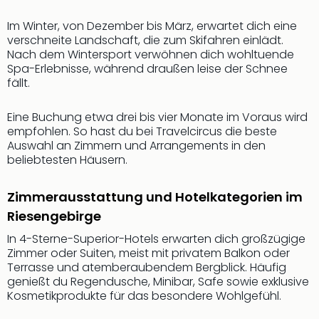
Thea
Im Winter, von Dezember bis März, erwartet dich eine
ABB
verschneite Landschaft, die zum Skifahren einlädt.
Voy
Nach dem Wintersport verwöhnen dich wohltuende
in
Spa-Erlebnisse, während draußen leise der Schnee
Lon
fällt.
Harr
Pott
Eine Buchung etwa drei bis vier Monate im Voraus wird
Thea
empfohlen. So hast du bei Travelcircus die beste
Lon
Auswahl an Zimmern und Arrangements in den
GOP
beliebtesten Häusern.
Vari
Thea
Zimmerausstattung und Hotelkategorien im
Frie
Pala
Riesengebirge
Berli
In 4-Sterne-Superior-Hotels erwarten dich großzügige
Fest
Zimmer oder Suiten, meist mit privatem Balkon oder
Neu
Terrasse und atemberaubendem Bergblick. Häufig
Fest
genießt du Regendusche, Minibar, Safe sowie exklusive
Bad
Kosmetikprodukte für das besondere Wohlgefühl.
Bad