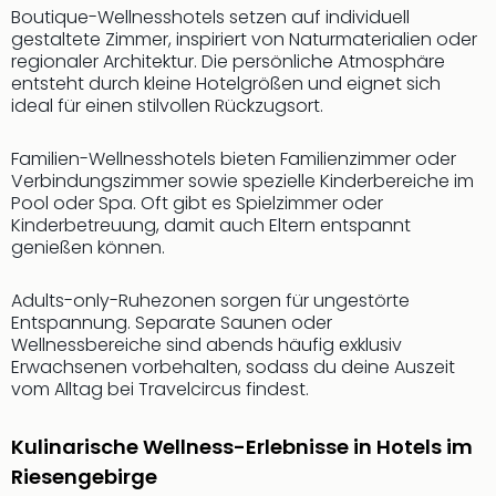
Qua
Boutique-Wellnesshotels setzen auf individuell
Com
gestaltete Zimmer, inspiriert von Naturmaterialien oder
Club
regionaler Architektur. Die persönliche Atmosphäre
Pret
entsteht durch kleine Hotelgrößen und eignet sich
ideal für einen stilvollen Rückzugsort.
Wo
alle
Ang
Familien-Wellnesshotels bieten Familienzimmer oder
TV
Verbindungszimmer sowie spezielle Kinderbereiche im
Pool oder Spa. Oft gibt es Spielzimmer oder
Sho
Kinderbetreuung, damit auch Eltern entspannt
ZDF
genießen können.
Fern
in
Adults-only-Ruhezonen sorgen für ungestörte
Main
Entspannung. Separate Saunen oder
Stef
Wellnessbereiche sind abends häufig exklusiv
Raa
Erwachsenen vorbehalten, sodass du deine Auszeit
Sho
vom Alltag bei Travelcircus findest.
alle
Ang
Kulinarische Wellness-Erlebnisse in Hotels im
Fest
Dom
Riesengebirge