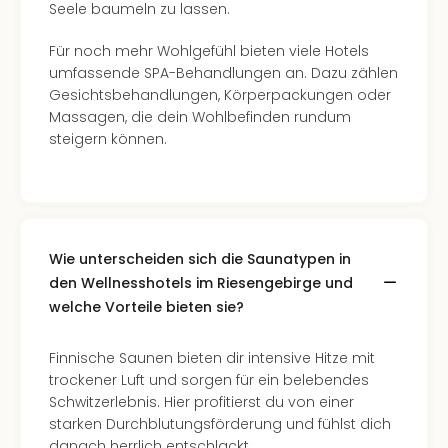
Seele baumeln zu lassen.
Even
at
Für noch mehr Wohlgefühl bieten viele Hotels
War
umfassende SPA-Behandlungen an. Dazu zählen
Bros.
Gesichtsbehandlungen, Körperpackungen oder
Stud
Massagen, die dein Wohlbefinden rundum
Tour
steigern können.
Lon
–
The
Mak
of
Wie unterscheiden sich die Saunatypen in
Harr
Pott
den Wellnesshotels im Riesengebirge und
Form
welche Vorteile bieten sie?
1
Die
Finnische Saunen bieten dir intensive Hitze mit
Auss
trockener Luft und sorgen für ein belebendes
Imme
Schwitzerlebnis. Hier profitierst du von einer
Auss
starken Durchblutungsförderung und fühlst dich
alle
danach herrlich entschlackt.