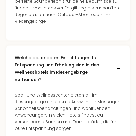
Con
perfekte Saunaerlebnis für deine Bedürfnisse zu
Schl
finden – von intensiver Entgiftung bis zur sanften
Sch
Regeneration nach Outdoor-Abenteuern im
Konz
Riesengebirge.
alle
Ang
Fest
Glüc
Insel
Welche besonderen Einrichtungen für
Mer
Entspannung und Erholung sind in den
Lun
Wellnesshotels im Riesengebirge
Black
vorhanden?
Festi
Nibiri
Festi
Spa- und Wellnesscenter bieten dir im
Ikar
Riesengebirge eine bunte Auswahl an Massagen,
Festi
Schönheitsbehandlungen und wohltuenden
alle
Anwendungen. In vielen Hotels findest du
Ang
verschiedene Saunen und Dampfbäder, die für
Loca
pure Entspannung sorgen.
Konz