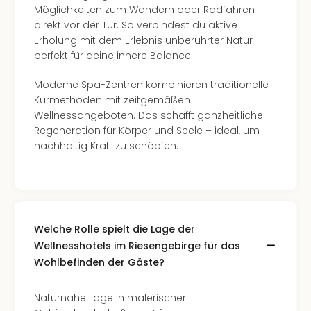
The
Möglichkeiten zum Wandern oder Radfahren
Sins
direkt vor der Tür. So verbindest du aktive
Bad
Erholung mit dem Erlebnis unberührter Natur –
Sch
perfekt für deine innere Balance.
Tau
The
Moderne Spa-Zentren kombinieren traditionelle
The
Kurmethoden mit zeitgemäßen
Eusk
Wellnessangeboten. Das schafft ganzheitliche
Caro
Regeneration für Körper und Seele – ideal, um
The
nachhaltig Kraft zu schöpfen.
Aqu
Prag
Bali
The
The
Welche Rolle spielt die Lage der
Bad
Wöri
Wellnesshotels im Riesengebirge für das
Rula
Wohlbefinden der Gäste?
Eur
Karl
Naturnahe Lage in malerischer
alle