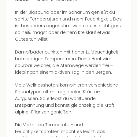
Ang
Spor
In der Biosauna oder im Sanarium genießt du
Skiu
sanfte Temperaturen und mehr Feuchtigkeit. Das
in
ist besonders angenehm, wenn du es nicht ganz
Deu
so heiß magst oder deinem Kreislauf etwas
Skiu
Gutes tun willst.
in
Öste
Dampfbäder punkten mit hoher Luftfeuchtigkeit
Form
bei niedrigen Temperaturen. Deine Haut wird
1
spürbar weicher, die Atemwege werden frei –
Reis
ideal nach einem aktiven Tag in den Bergen.
Konz
Konz
Viele Wellnesshotels kombinieren verschiedene
Pitbu
Saunatypen oft mit regionalen Kräuter-
Karo
Aufgüssen. So erlebst du wohltuende
G
Entspannung und kannst gleichzeitig die Kraft
Back
alpiner Pflanzen genießen.
Boy
Disn
Die Vielfalt an Temperatur- und
in
Feuchtigkeitsprofilen macht es leicht, das