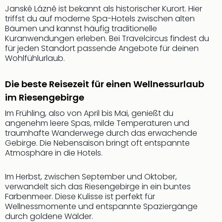
Sch
Janské Lázně ist bekannt als historischer Kurort. Hier
und
triffst du auf moderne Spa-Hotels zwischen alten
das
Bäumen und kannst häufig traditionelle
Biest
Kuranwendungen erleben. Bei Travelcircus findest du
Wie
für jeden Standort passende Angebote für deinen
Mari
Wohlfühlurlaub.
Ther
Sta
Die beste Reisezeit für einen Wellnessurlaub
Ente
im Riesengebirge
Das
Pha
Im Frühling, also von April bis Mai, genießt du
der
angenehm leere Spas, milde Temperaturen und
Ope
traumhafte Wanderwege durch das erwachende
Köln
Gebirge. Die Nebensaison bringt oft entspannte
Atmosphäre in die Hotels.
Tan
der
Vam
Im Herbst, zwischen September und Oktober,
alle
verwandelt sich das Riesengebirge in ein buntes
Farbenmeer. Diese Kulisse ist perfekt für
Ang
Wellnessmomente und entspannte Spaziergänge
Sho
durch goldene Wälder.
&