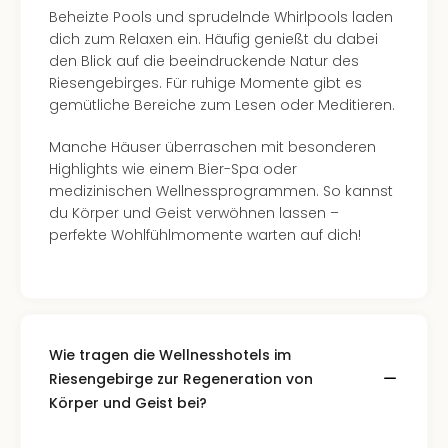
in
Beheizte Pools und sprudelnde Whirlpools laden
Köln
dich zum Relaxen ein. Häufig genießt du dabei
Konz
den Blick auf die beeindruckende Natur des
in
Riesengebirges. Für ruhige Momente gibt es
Düss
gemütliche Bereiche zum Lesen oder Meditieren.
Well
Manche Häuser überraschen mit besonderen
Well
Highlights wie einem Bier-Spa oder
Deu
medizinischen Wellnessprogrammen. So kannst
Allg
du Körper und Geist verwöhnen lassen –
Baye
perfekte Wohlfühlmomente warten auf dich!
Wal
Baye
Bod
Harz
Nor
NRW
Wie tragen die Wellnesshotels im
Ost
Riesengebirge zur Regeneration von
Sch
Körper und Geist bei?
alle
Ang