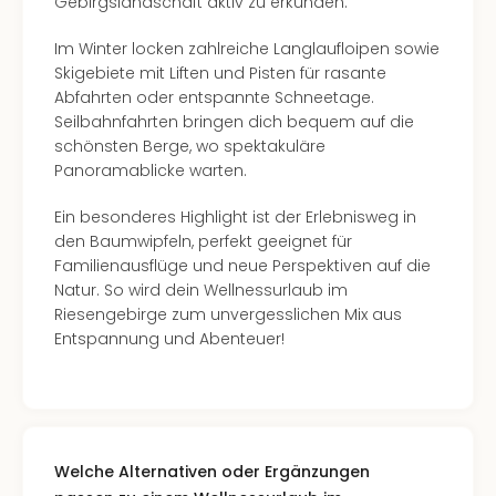
Lon
Gebirgslandschaft aktiv zu erkunden.
Paris
Brüs
Im Winter locken zahlreiche Langlaufloipen sowie
Prag
Skigebiete mit Liften und Pisten für rasante
Bud
Abfahrten oder entspannte Schneetage.
Wie
Seilbahnfahrten bringen dich bequem auf die
alle
schönsten Berge, wo spektakuläre
Ang
Panoramablicke warten.
Deu
Ein besonderes Highlight ist der Erlebnisweg in
Köln
den Baumwipfeln, perfekt geeignet für
Ham
Familienausflüge und neue Perspektiven auf die
Berli
Natur. So wird dein Wellnessurlaub im
Leip
Riesengebirge zum unvergesslichen Mix aus
Dre
Entspannung und Abenteuer!
Fran
Mün
alle
Ang
Nied
Ams
Welche Alternativen oder Ergänzungen
Den