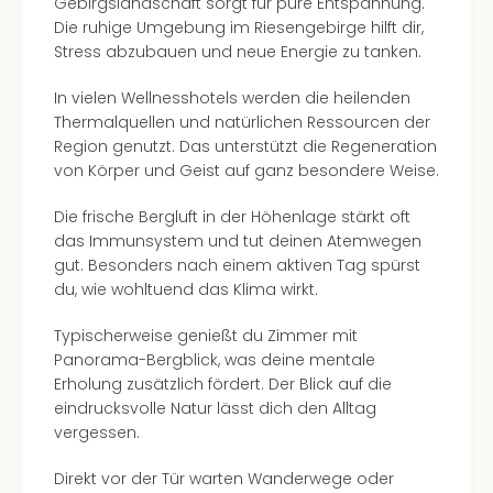
Gebirgslandschaft sorgt für pure Entspannung.
Ang
Die ruhige Umgebung im Riesengebirge hilft dir,
Kurz
Stress abzubauen und neue Energie zu tanken.
Kurz
Deu
In vielen Wellnesshotels werden die heilenden
Kurz
Thermalquellen und natürlichen Ressourcen der
Ost
Region genutzt. Das unterstützt die Regeneration
Kurz
von Körper und Geist auf ganz besondere Weise.
Nor
Kurz
Die frische Bergluft in der Höhenlage stärkt oft
Baye
das Immunsystem und tut deinen Atemwegen
Kurz
gut. Besonders nach einem aktiven Tag spürst
Harz
du, wie wohltuend das Klima wirkt.
Kurz
Sch
Typischerweise genießt du Zimmer mit
Kurz
Panorama-Bergblick, was deine mentale
Bod
Erholung zusätzlich fördert. Der Blick auf die
Kurz
eindrucksvolle Natur lässt dich den Alltag
Allg
vergessen.
alle
Ang
Direkt vor der Tür warten Wanderwege oder