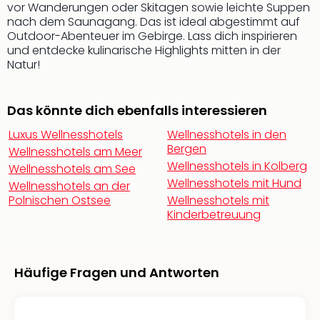
vor Wanderungen oder Skitagen sowie leichte Suppen
Mer
nach dem Saunagang. Das ist ideal abgestimmt auf
Ben
Outdoor-Abenteuer im Gebirge. Lass dich inspirieren
Mus
und entdecke kulinarische Highlights mitten in der
Stut
Natur!
Pors
Mus
Auto
Das könnte dich ebenfalls interessieren
Wolf
Luxus Wellnesshotels
Wellnesshotels in den
BM
Bergen
Mus
Wellnesshotels am Meer
Wellnesshotels in Kolberg
in
Wellnesshotels am See
Mün
Wellnesshotels mit Hund
Wellnesshotels an der
Barb
Polnischen Ostsee
Wellnesshotels mit
Mus
Kinderbetreuung
Tec
Spey
alle
Häufige Fragen und Antworten
Ang
Auss
Ga