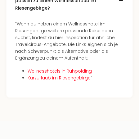
passen zu einem Wellnessurlaub im
Haa
Riesengebirge?
Rot
alle
"Wenn du neben einem Wellnesshotel im
Ang
Riesengebirge weitere passende Reiseideen
Itali
suchst, findest du hier Inspiration für ähnliche
Rom
Travelcircus-Angebote. Die Links eignen sich je
alle
nach Schwerpunkt als Alternative oder als
Ang
Ergänzung zu deinem Aufenthalt:
Urla
Urla
Wellnesshotels in Ruhpolding
Urla
Kurzurlaub im Riesengebirge
"
in
Itali
Urla
am
See
Urla
am
Gar
Urla