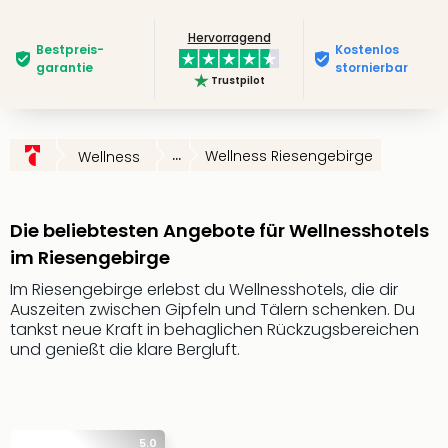
Slag
Hervorragend
Eftel
Bestpreis­
Kostenlos
LEG
garantie
stornierbar
Trustpilot
Deu
Parc
Astér
Rast
...
Wellness Riesengebirge
Wellness
Lan
Baye
Park
Die beliebtesten Angebote für Wellnesshotels
Plop
im Riesengebirge
Deu
(eh
Im Riesengebirge erlebst du Wellnesshotels, die dir
Holi
Auszeiten zwischen Gipfeln und Tälern schenken. Du
Park
tankst neue Kraft in behaglichen Rückzugsbereichen
und genießt die klare Bergluft.
Tivol
Kop
Futu
Bela
alle
5.0