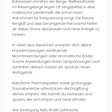
Ruheoasen inmitten der Berge: Wellnesshotels
Well
im Riesengebirge liegen oft eingebettet in eine
Eur
malerische Landschaft, die schon beim
Deu
Ankommen für Entspannung sorgt. Die frische
Itali
Bergluft und das beruhigende Panorama helfen
Nied
dir dabei, Stress abzubauen und neue Energie zu
Öste
tanken.
Pole
Südt
In vielen Spa-Bereichen erwarten dich alpine
Mar
Kräutermassagen, wohltuende
Karl
Mooranwendungen oder aromatische Bäder.
alle
Solche Anwendungen lösen Verspannungen und
Ang
schenken deinem Körper ein spürbar neues
The
Wohlgefühl.
The
Erdi
Natürliche Thermalquellen sowie großzügige
Trop
Saunabereiche unterstützen die Entgiftung
Isla
deines Körpers. Hier kannst du loslassen und
The
spüren, wie sich Körper und Geist erholen.
Bad
Wöri
Wer Bewegung liebt, findet zahlreiche