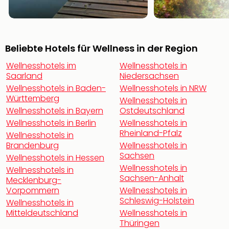
noc
meh
Frei
Frei
Beliebte Hotels für Wellness in der Region
Eur
Frei
Wellnesshotels im
Wellnesshotels in
Saarland
Niedersachsen
Deu
Frei
Wellnesshotels in Baden-
Wellnesshotels in NRW
Württemberg
Nied
Wellnesshotels in
Frei
Wellnesshotels in Bayern
Ostdeutschland
Öste
Wellnesshotels in Berlin
Wellnesshotels in
Frei
Rheinland-Pfalz
Wellnesshotels in
Fran
Brandenburg
Wellnesshotels in
Musi
Sachsen
Wellnesshotels in Hessen
&
Wellnesshotels in
Wellnesshotels in
Sho
Sachsen-Anhalt
Mecklenburg-
Musi
Vorpommern
Wellnesshotels in
Starl
Schleswig-Holstein
Wellnesshotels in
Expr
Mitteldeutschland
Wellnesshotels in
Moul
Thüringen