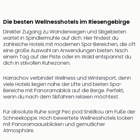
Rou
Das
Musi
Die besten Wellnesshotels im Riesengebirge
Köni
der
Direkter Zugang zu Wanderwegen und Skigebieten
Löw
wartet in Spindlermühle auf dich. Hier findest du
zahlreiche Hotels mit modernen Spa-Bereichen, die oft
Die
eine große Auswahl an Anwendungen bieten. Nach
Eisk
einem Tag auf der Piste oder im Wald entspannst du
Tarz
dich in stilvollen Ruhezonen.
MJ
–
Harrachov verbindet Wellness und Wintersport, denn
Das
viele Hotels liegen nahe der Lifte und bieten Spa-
Mich
Bereiche mit Panoramablick auf die Berge. Perfekt,
Jac
wenn du nach dem Skifahren relaxen möchtest.
Musi
Der
Für absolute Ruhe sorgt Pec pod Sněžkou am Fuße der
Teuf
Schneekoppe. Hoch bewertete Wellnesshotels locken
träg
mit Panoramaausblicken und gemütlicher
Pra
Atmosphäre.
Die