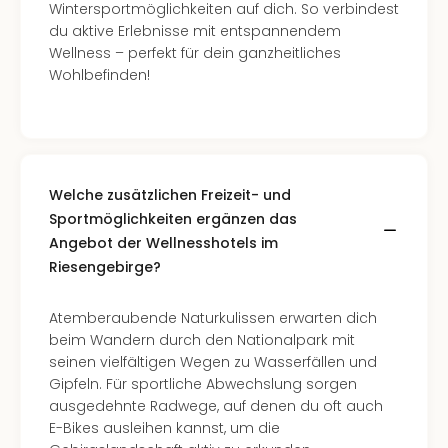
Kurz
Wintersportmöglichkeiten auf dich. So verbindest
Eur
du aktive Erlebnisse mit entspannendem
Kurz
Wellness – perfekt für dein ganzheitliches
Belg
Wohlbefinden!
Kurz
Deu
Kurz
Itali
Kurz
Welche zusätzlichen Freizeit- und
Holl
Sportmöglichkeiten ergänzen das
Kurz
Angebot der Wellnesshotels im
Öste
Riesengebirge?
Kurz
Pole
Kurz
Atemberaubende Naturkulissen erwarten dich
Schw
beim Wandern durch den Nationalpark mit
alle
seinen vielfältigen Wegen zu Wasserfällen und
Ang
Gipfeln. Für sportliche Abwechslung sorgen
Städ
ausgedehnte Radwege, auf denen du oft auch
Eur
E-Bikes ausleihen kannst, um die