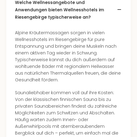
Of
Welche Wellnessangebote und
Thro
Anwendungen bieten Wellnesshotels im
Stud
Riesengebirge typischerweise an?
Tour
Swar
Alpine Kräutermassagen sorgen in vielen
Krist
Wellnesshotels im Riesengebirge für pure
Mini
Entspannung und bringen deine Muskeln nach
Wun
einem aktiven Tag wieder in Schwung.
Ham
Typischerweise kannst du dich außerdem auf
War
wohltuende Bäder mit regionalem Heilwasser
Bros.
aus natürlichen Thermalquellen freuen, die deine
Stud
Gesundheit fördern.
Tour
Lon
Saunaliebhaber kommen voll auf ihre Kosten:
–
Von der klassischen finnischen Sauna bis zu
The
privaten Saunabereichen findest du zahlreiche
Mak
Möglichkeiten zum Schwitzen und Abschalten.
of
Häufig warten zudem Innen- oder
Harr
Außenwhirlpools mit atemberaubendem
Pott
Bergblick auf dich – perfekt, um einfach mal die
An