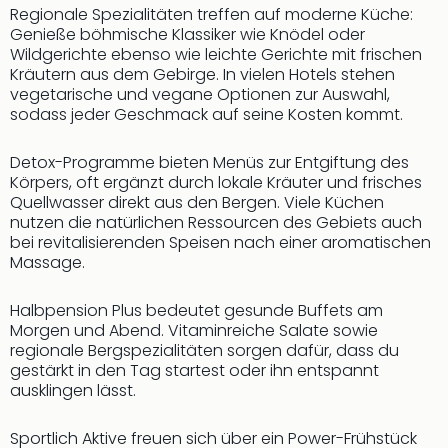
Fest
Regionale Spezialitäten treffen auf moderne Küche:
Stör
Genieße böhmische Klassiker wie Knödel oder
Fest
Wildgerichte ebenso wie leichte Gerichte mit frischen
Mus
Kräutern aus dem Gebirge. In vielen Hotels stehen
Fuld
vegetarische und vegane Optionen zur Auswahl,
Are
sodass jeder Geschmack auf seine Kosten kommt.
di
Ver
Detox-Programme bieten Menüs zur Entgiftung des
alle
Körpers, oft ergänzt durch lokale Kräuter und frisches
Ang
Quellwasser direkt aus den Bergen. Viele Küchen
Musi
nutzen die natürlichen Ressourcen des Gebiets auch
Musi
bei revitalisierenden Speisen nach einer aromatischen
Massage.
Ham
alle
Ang
Halbpension Plus bedeutet gesunde Buffets am
Kultu
Morgen und Abend. Vitaminreiche Salate sowie
regionale Bergspezialitäten sorgen dafür, dass du
&
gestärkt in den Tag startest oder ihn entspannt
Spor
ausklingen lässt.
Mus
Tec
Sportlich Aktive freuen sich über ein Power-Frühstück
Sins