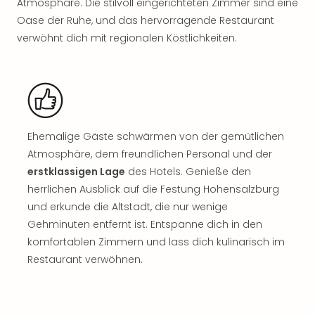
Atmosphäre. Die stilvoll eingerichteten Zimmer sind eine
Rou
Oase der Ruhe, und das hervorragende Restaurant
Das
Musi
verwöhnt dich mit regionalen Köstlichkeiten.
Köni
der
Löw
Die
Eisk
Tarz
Ehemalige Gäste schwärmen von der gemütlichen
MJ
Atmosphäre, dem freundlichen Personal und der
–
erstklassigen Lage
des Hotels. Genieße den
Das
herrlichen Ausblick auf die Festung Hohensalzburg
Mich
und erkunde die Altstadt, die nur wenige
Jac
Musi
Gehminuten entfernt ist. Entspanne dich in den
Der
komfortablen Zimmern und lass dich kulinarisch im
Teuf
Restaurant verwöhnen.
träg
Pra
Die