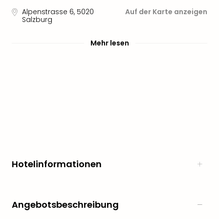
Sere
Alpenstrasse 6
,
5020
Auf der Karte anzeigen
Park
Salzburg
Allw
Müns
Mehr lesen
Zoo
Leip
Safa
Beek
Ber
ZOO
Erle
Gels
Welt
Wal
Nau
Hotelinformationen
Aqu
Zool
Gar
Berli
Angebotsbeschreibung
alle
Ang