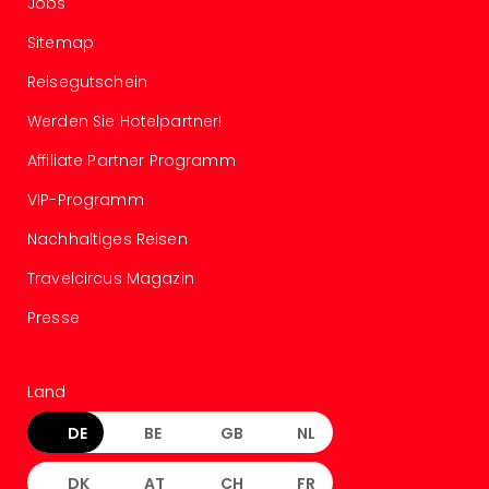
Jobs
Mer
Ben
Sitemap
Mus
Reisegutschein
Stut
Pors
Werden Sie Hotelpartner!
Mus
Auto
Affiliate Partner Programm
Wolf
VIP-Programm
BM
Mus
Nachhaltiges Reisen
in
Travelcircus Magazin
Mün
Barb
Presse
Mus
Tec
Spey
Land
alle
Ang
DE
BE
GB
NL
Auss
Ga
DK
AT
CH
FR