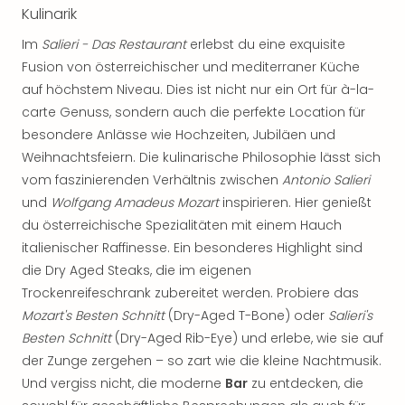
Sch
Kulinarik
und
das
Im
Salieri - Das Restaurant
erlebst du eine exquisite
Biest
Fusion von österreichischer und mediterraner Küche
Wie
auf höchstem Niveau. Dies ist nicht nur ein Ort für à-la-
Mari
carte Genuss, sondern auch die perfekte Location für
Ther
besondere Anlässe wie Hochzeiten, Jubiläen und
Sta
Weihnachtsfeiern. Die kulinarische Philosophie lässt sich
Ente
vom faszinierenden Verhältnis zwischen
Antonio Salieri
Das
Pha
und
Wolfgang Amadeus Mozart
inspirieren. Hier genießt
der
du österreichische Spezialitäten mit einem Hauch
Ope
italienischer Raffinesse. Ein besonderes Highlight sind
Köln
die Dry Aged Steaks, die im eigenen
Tan
Trockenreifeschrank zubereitet werden. Probiere das
der
Mozart's Besten Schnitt
(Dry-Aged T-Bone) oder
Salieri's
Vam
Besten Schnitt
(Dry-Aged Rib-Eye) und erlebe, wie sie auf
alle
Ang
der Zunge zergehen – so zart wie die kleine Nachtmusik.
Sho
Und vergiss nicht, die moderne
Bar
zu entdecken, die
&