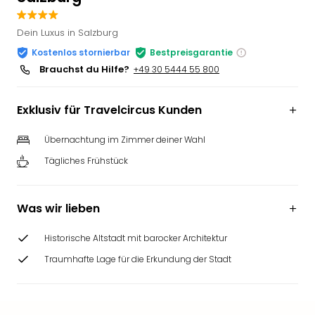
Slag
Eftel
Dein Luxus in Salzburg
LEG
Kostenlos stornierbar
Bestpreisgarantie
Deu
Brauchst du Hilfe?
+49 30 5444 55 800
Parc
Astér
Rast
Exklusiv für Travelcircus Kunden
Lan
Baye
Übernachtung im Zimmer deiner Wahl
Park
Tägliches Frühstück
Plop
Deu
(eh
Was wir lieben
Holi
Park
Historische Altstadt mit barocker Architektur
Tivol
Traumhafte Lage für die Erkundung der Stadt
Kop
Futu
Bela
alle