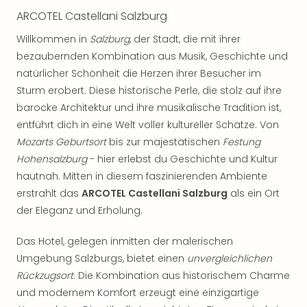
noc
ARCOTEL Castellani Salzburg
meh
Willkommen in
Salzburg
, der Stadt, die mit ihrer
Frei
bezaubernden Kombination aus Musik, Geschichte und
Frei
Eur
natürlicher Schönheit die Herzen ihrer Besucher im
Frei
Sturm erobert. Diese historische Perle, die stolz auf ihre
Deu
barocke Architektur und ihre musikalische Tradition ist,
Frei
entführt dich in eine Welt voller kultureller Schätze. Von
Nied
Mozarts Geburtsort
bis zur majestätischen
Festung
Frei
Hohensalzburg
- hier erlebst du Geschichte und Kultur
Öste
hautnah. Mitten in diesem faszinierenden Ambiente
Frei
Fran
erstrahlt das
ARCOTEL Castellani Salzburg
als ein Ort
Musi
der Eleganz und Erholung.
&
Sho
Das Hotel, gelegen inmitten der malerischen
Musi
Umgebung Salzburgs, bietet einen
unvergleichlichen
Starl
Rückzugsort
. Die Kombination aus historischem Charme
Expr
und modernem Komfort erzeugt eine einzigartige
Moul