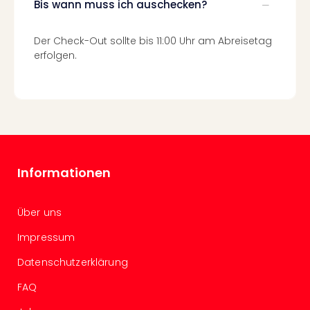
Fest
Bis wann muss ich auschecken?
Stör
Fest
Der Check-Out sollte bis 11:00 Uhr am Abreisetag
Mus
erfolgen.
Fuld
Are
di
Ver
alle
Ang
Musi
Musi
Informationen
Ham
alle
Über uns
Ang
Kultu
Impressum
&
Spor
Datenschutzerklärung
Mus
FAQ
Tec
Sins