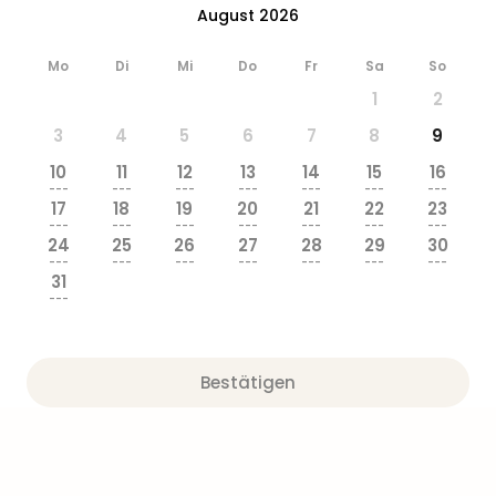
Ang
August 2026
Wass
Trop
Mo
Di
Mi
Do
Fr
Sa
So
Isla
1
2
The
Erdi
3
4
5
6
7
8
9
Rula
10
11
12
13
14
15
16
Bad
---
---
---
---
---
---
---
Sch
17
18
19
20
21
22
23
---
---
---
---
---
---
---
aqu
24
25
26
27
28
29
30
The
---
---
---
---
---
---
---
Sins
31
---
alle
Ang
Zoo
&
Bestätigen
Safa
Erle
Zoo
Han