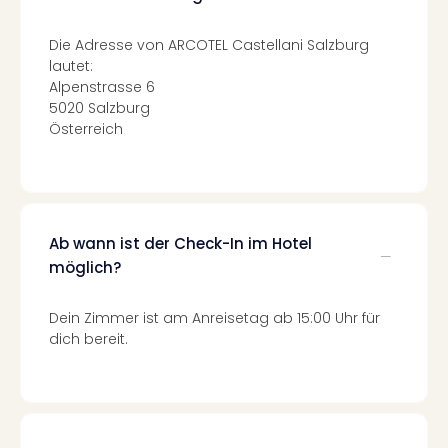
Qua
Com
Die Adresse von ARCOTEL Castellani Salzburg
Club
lautet:
Pret
Alpenstrasse 6
Wo
5020 Salzburg
alle
Österreich
Ang
TV
Sho
ZDF
Fern
Ab wann ist der Check-In im Hotel
in
möglich?
Main
Stef
Raa
Dein Zimmer ist am Anreisetag ab 15:00 Uhr für
Sho
dich bereit.
alle
Ang
Fest
Dom