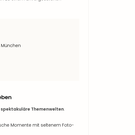
in München
leben
 spektakuläre Themenwelten
:
nische Momente mit seltenem Foto-