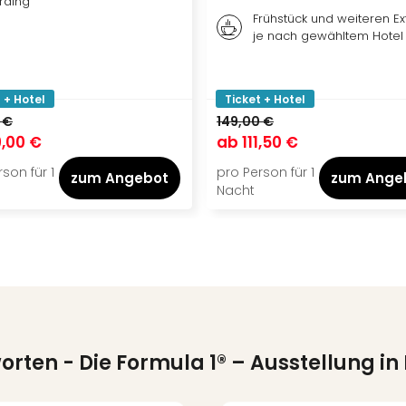
rding
Frühstück und weiteren Ext
je nach gewähltem Hotel
 + Hotel
Ticket + Hotel
 €
149,00 €
,00 €
ab
111,50 €
son für 1
pro Person für 1
zum Angebot
zum Ange
Nacht
worten
- Die Formula 1® – Ausstellung i