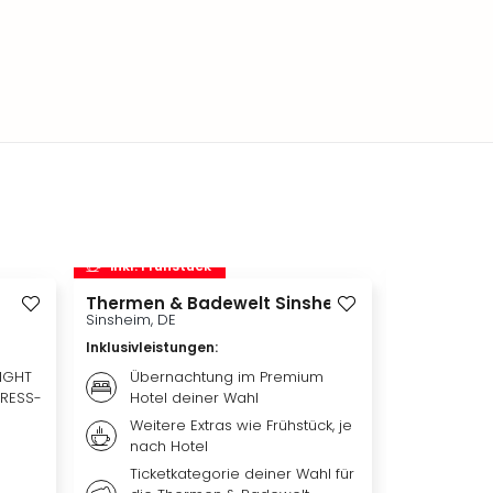
inkl. Frühstück
inkl. Frü
Thermen & Badewelt Sinsheim
Disneyland 
Disneylan
Sinsheim, DE
Adventure 
Inklusivleistungen
:
Hotelübe
Paris, FR
LIGHT
Übernachtung im Premium
PRESS-
Hotel deiner Wahl
Inklusivleis
Weitere Extras wie Frühstück, je
Übern
nach Hotel
qualit
Hotel 
Ticketkategorie deiner Wahl für