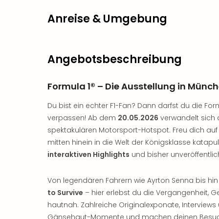
Anreise & Umgebung
Angebotsbeschreibung
Formula 1® – Die Ausstellung in Münc
Du bist ein echter F1-Fan? Dann darfst du die For
verpassen! Ab dem
20.05.2026
verwandelt sich d
spektakulären Motorsport-Hotspot. Freu dich auf 
mitten hinein in die Welt der Königsklasse katapul
interaktiven Highlights
und bisher unveröffentlic
Von legendären Fahrern wie Ayrton Senna bis hin
to Survive
– hier erlebst du die Vergangenheit, 
hautnah. Zahlreiche Originalexponate, Interview
Gänsehaut-Momente und machen deinen Besuch