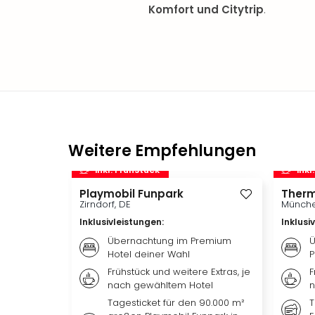
Komfort und Citytrip
.
Weitere Empfehlungen
inkl. Frühstück
inkl
Playmobil Funpark
Therm
Zirndorf, DE
Münche
Inklusivleistungen
:
Inklusi
Übernachtung im Premium
Ü
Hotel deiner Wahl
P
Frühstück und weitere Extras, je
F
nach gewähltem Hotel
n
Tagesticket für den 90.000 m²
T