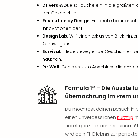
Drivers & Duels
: Tauche ein in die größten
der Geschichte.
Revolution by Design
: Entdecke bahnbrec
Innovationen der F1.
Design Lab
: Wirf einen exklusiven Blick hint
Rennwagens.
Survival
: Erlebe bewegende Geschichten wi
hautnah.
Pit Wall
: Genieße zum Abschluss die emotion
Formula 1® – Die Ausstel
Übernachtung im Premiu
Du möchtest deinen Besuch in 
einen unvergesslichen
Kurztrip
m
Ticket ganz einfach mit einem
s
wird dein F1-Erlebnis zur perfek