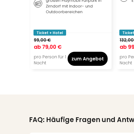
großen Playmobil Funpark in
E
Zirndorf mit Indoor- und
Outdoorbereichen
Ticket + Hotel
Ticket
99,00 €
132,00
ab
79,00 €
ab
99
pro Person für 1
pro Per
zum Angebot
Nacht
Nacht
FAQ: Häufige Fragen und Ant