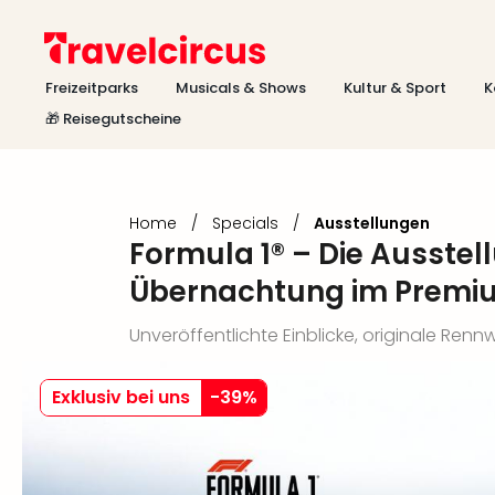
Freizeitparks
Musicals & Shows
Kultur & Sport
K
🎁 Reisegutscheine
Home
/
Specials
/
Ausstellungen
Formula 1® – Die Ausstel
Übernachtung im Premi
Unveröffentlichte Einblicke, originale Re
Exklusiv bei uns
-
39
%