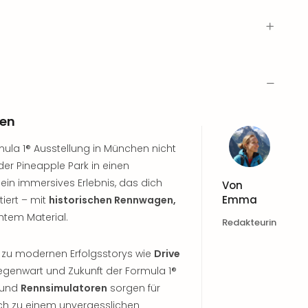
hen
mula 1® Ausstellung in München nicht
er Pineapple Park in einen
ein immersives Erlebnis, das dich
Von
Emma
tiert – mit
historischen Rennwagen,
htem Material.
Redakteurin
 zu modernen Erfolgsstorys wie
Drive
Gegenwart und Zukunft der Formula 1®
s und
Rennsimulatoren
sorgen für
 zu einem unvergesslichen