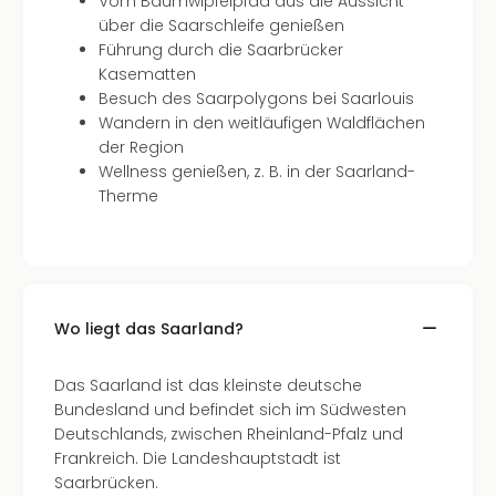
Vom Baumwipfelpfad aus die Aussicht
Thea
über die Saarschleife genießen
ABB
Führung durch die Saarbrücker
Voy
Kasematten
in
Besuch des Saarpolygons bei Saarlouis
Lon
Wandern in den weitläufigen Waldflächen
Harr
der Region
Pott
Wellness genießen, z. B. in der Saarland-
Thea
Therme
Lon
GOP
Vari
Thea
Frie
Wo liegt das Saarland?
Pala
Berli
Fest
Das Saarland ist das kleinste deutsche
Neu
Bundesland und befindet sich im Südwesten
Fest
Deutschlands, zwischen Rheinland-Pfalz und
Bad
Frankreich. Die Landeshauptstadt ist
Bad
Saarbrücken.