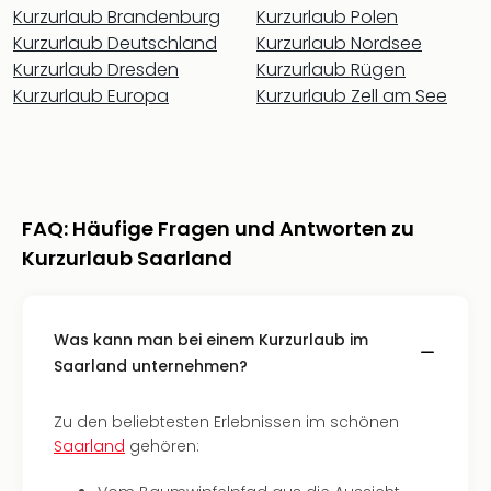
Sch
Kurzurlaub Brandenburg
Kurzurlaub Polen
und
Kurzurlaub Deutschland
Kurzurlaub Nordsee
das
Kurzurlaub Dresden
Kurzurlaub Rügen
Biest
Kurzurlaub Europa
Kurzurlaub Zell am See
Wie
Mari
Ther
Sta
Ente
Das
FAQ: Häufige Fragen und Antworten zu
Pha
Kurzurlaub Saarland
der
Ope
Köln
Tan
Was kann man bei einem Kurzurlaub im
der
Saarland unternehmen?
Vam
alle
Zu den beliebtesten Erlebnissen im schönen
Ang
Saarland
gehören:
Sho
&