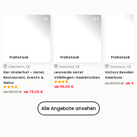
Ang
Wass
Trop
4.1
4.3
Isla
The
Erdi
Rula
Bad
Sch
Frühstück
Frühstück
Frühstück
aqu
Überherrn, DE
Saarland, DE
Saarlouis, DE
The
Der Linslerhof – Hotel,
Leonardo Hotel
Victors Residenz
Sins
Restaurant, Events &
Völklingen-Saarbrücken
Saarlouis
Natur
ab
59,00 €
ab
45
alle
ab
55,00 €
Ang
ab
118,00 €
ab
75,00 €
Zoo
&
Alle Angebote ansehen
Safa
Erle
Zoo
Han