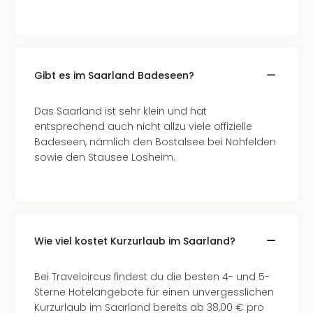
Qua
Com
Club
Pret
Wo
Gibt es im Saarland Badeseen?
alle
Ang
Das Saarland ist sehr klein und hat
TV
entsprechend auch nicht allzu viele offizielle
Sho
Badeseen, nämlich den Bostalsee bei Nohfelden
ZDF
sowie den Stausee Losheim.
Fern
in
Main
Stef
Raa
Sho
Wie viel kostet Kurzurlaub im Saarland?
alle
Ang
Bei Travelcircus findest du die besten 4- und 5-
Fest
Sterne Hotelangebote für einen unvergesslichen
Dom
Kurzurlaub im Saarland bereits ab 38,00 € pro