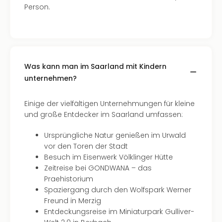
Fest
Person.
Stör
Fest
Mus
Fuld
Are
di
Was kann man im Saarland mit Kindern
Ver
unternehmen?
alle
Ang
Einige der vielfältigen Unternehmungen für kleine
Musi
und große Entdecker im Saarland umfassen:
Musi
Ham
Ursprüngliche Natur genießen im Urwald
alle
vor den Toren der Stadt
Ang
Besuch im Eisenwerk Völklinger Hütte
Kultu
Zeitreise bei GONDWANA – das
&
Praehistorium
Spor
Spaziergang durch den Wolfspark Werner
Mus
Freund in Merzig
Tec
Entdeckungsreise im Miniaturpark Gulliver-
Sins