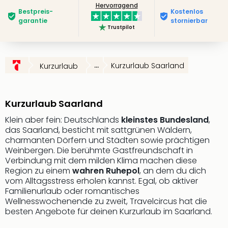
Hervorragend
Slag
Bestpreis­
Kostenlos
Eftel
garantie
stornierbar
Trustpilot
LEG
Deu
Parc
Astér
...
Kurzurlaub Saarland
Kurzurlaub
Rast
Lan
Baye
Kurzurlaub Saarland
Park
Klein aber fein: Deutschlands
kleinstes Bundesland
,
Plop
das Saarland, besticht mit sattgrünen Wäldern,
Deu
charmanten Dörfern und Städten sowie prächtigen
(eh
Weinbergen. Die berühmte Gastfreundschaft in
Holi
Verbindung mit dem milden Klima machen diese
Park
Region zu einem
wahren Ruhepol
, an dem du dich
Tivol
vom Alltagsstress erholen kannst. Egal, ob aktiver
Kop
Familienurlaub oder romantisches
Futu
Wellnesswochenende zu zweit, Travelcircus hat die
besten Angebote für deinen Kurzurlaub im Saarland.
Bela
alle