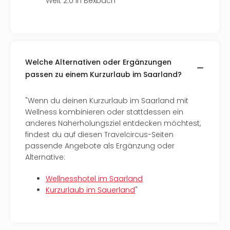
Welt 2.0 in Bexbach
Mer
Ben
Mus
Stut
Pors
Welche Alternativen oder Ergänzungen
Mus
Auto
passen zu einem Kurzurlaub im Saarland?
Wolf
BM
"Wenn du deinen Kurzurlaub im Saarland mit
Mus
Wellness kombinieren oder stattdessen ein
in
anderes Naherholungsziel entdecken möchtest,
Mün
findest du auf diesen Travelcircus-Seiten
Barb
passende Angebote als Ergänzung oder
Mus
Alternative:
Tec
Spey
Wellnesshotel im Saarland
alle
Kurzurlaub im Sauerland
"
Ang
Auss
Ga