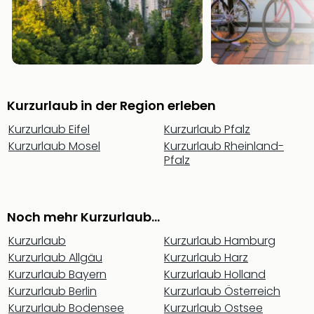
Rou
Das
Musi
Köni
der
Löw
Die
Kurzurlaub in der Region erleben
Eisk
Kurzurlaub Eifel
Kurzurlaub Pfalz
Tarz
MJ
Kurzurlaub Mosel
Kurzurlaub Rheinland-
Pfalz
–
Das
Mich
Jac
Noch mehr Kurzurlaub...
Musi
Der
Kurzurlaub
Kurzurlaub Hamburg
Teuf
Kurzurlaub Allgäu
Kurzurlaub Harz
träg
Kurzurlaub Bayern
Kurzurlaub Holland
Pra
Kurzurlaub Berlin
Kurzurlaub Österreich
Die
Kurzurlaub Bodensee
Kurzurlaub Ostsee