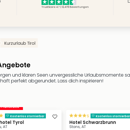
e
D
TrustScore 4.7 | 12,478
Bewertungen
Kurzurlaub Tirol
 Angebote
Bergen und klaren Seen unvergessliche Urlaubsmomente sam
ft perfekt abgerundet. Lass dich inspirieren!
. Frühstück
s
Kostenlos stornierbar
Kostenlos stornierbar
hotel Tyrol
Hotel Schwarzbrunn
u, AT
Stans, AT