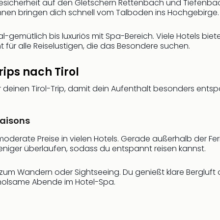
esicherheit auf den Gletschern Rettenbach und Tiefenbach
hnen bringen dich schnell vom Talboden ins Hochgebirge.
al-gemütlich bis luxuriös mit Spa-Bereich. Viele Hotels bie
t für alle Reiselustigen, die das Besondere suchen.
rips nach Tirol
ür deinen Tirol-Trip, damit dein Aufenthalt besonders entsp
Saisons
oderate Preise in vielen Hotels. Gerade außerhalb der Feri
 weniger überlaufen, sodass du entspannt reisen kannst.
um Wandern oder Sightseeing. Du genießt klare Bergluft 
erholsame Abende im Hotel-Spa.