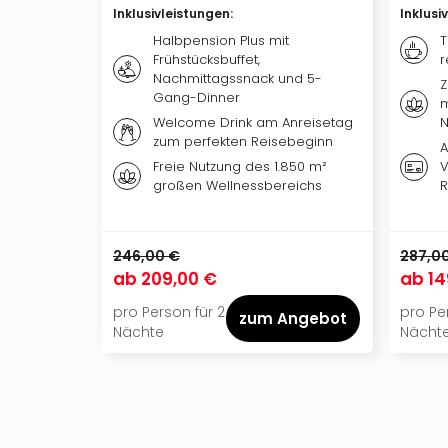
Inklusivleistungen
:
Inklusi
Halbpension Plus mit
T
Frühstücksbuffet,
r
Nachmittagssnack und 5-
Z
Gang-Dinner
m
Welcome Drink am Anreisetag
N
zum perfekten Reisebeginn
A
Freie Nutzung des 1.850 m²
V
großen Wellnessbereichs
R
246,00 €
287,0
ab
209,00 €
ab
14
pro Person für 2
pro Pe
zum Angebot
Nächte
Nächt