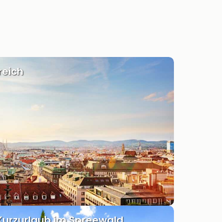
reich
Kurzurlaub im Spreewald