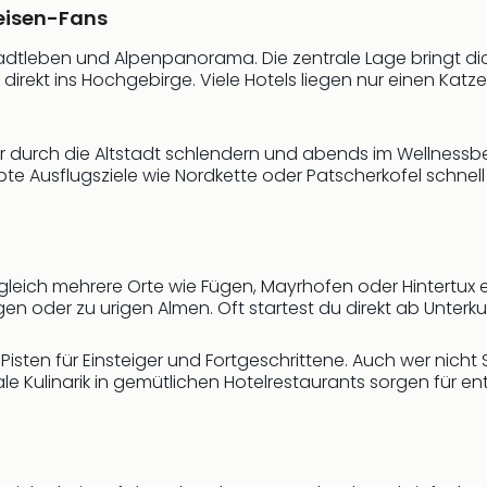
eisen-Fans
tadtleben und Alpenpanorama. Die zentrale Lage bringt di
irekt ins Hochgebirge. Viele Hotels liegen nur einen Ka
er durch die Altstadt schlendern und abends im Wellness
te Ausflugsziele wie Nordkette oder Patscherkofel schnell
leich mehrere Orte wie Fügen, Mayrhofen oder Hintertux en
oder zu urigen Almen. Oft startest du direkt ab Unterkun
isten für Einsteiger und Fortgeschrittene. Auch wer nicht Sk
e Kulinarik in gemütlichen Hotelrestaurants sorgen für 