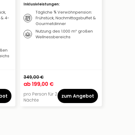
Inklusivleistungen
:
Inklusivleis
ück,
Tägliche ¾ Verwöhnpension:
Köstli
 & 4-
Frühstück, Nachmittagsbuffet &
Frühst
Gourmetdinner
Wahlm
Nutzung des 1.000 m² großen
Freie
Wellnessbereichs
Therm
Nutzun
oßen
Gipfel
eichs
349,00 €
394,00 €
ab
199,00 €
ab
236,0
pro Person für 2
pro Person f
bot
zum Angebot
Nächte
Nacht