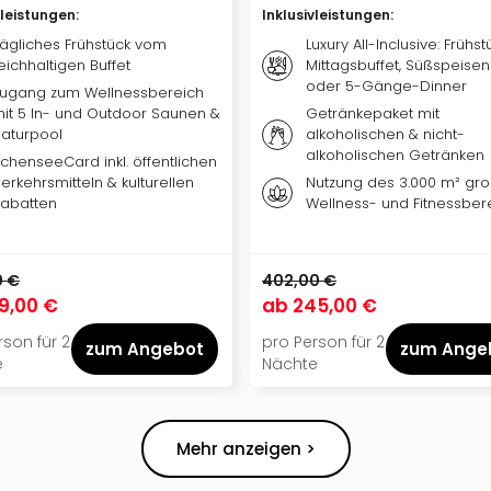
vleistungen
:
Inklusivleistungen
:
ägliches Frühstück vom
Luxury All-Inclusive: Frühst
eichhaltigen Buffet
Mittagsbuffet, Süßspeisen
oder 5-Gänge-Dinner
ugang zum Wellnessbereich
it 5 In- und Outdoor Saunen &
Getränkepaket mit
aturpool
alkoholischen & nicht-
alkoholischen Getränken
chenseeCard inkl. öffentlichen
erkehrsmitteln & kulturellen
Nutzung des 3.000 m² gr
abatten
Wellness- und Fitnessber
0 €
402,00 €
9,00 €
ab
245,00 €
rson für 2
pro Person für 2
zum Angebot
zum Ange
e
Nächte
Mehr anzeigen >