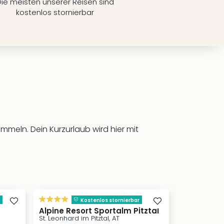
ie meisten unserer Reisen sind
kostenlos stornierbar
meln. Dein Kurzurlaub wird hier mit
s
Kostenlos stornierbar
Alpine Resort Sportalm Pitztal
AQUA DO
St. Leonhard im Pitztal, AT
Längenfeld, 