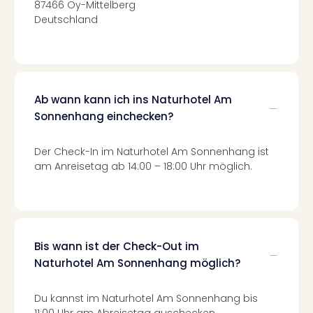
Of
87466 Oy-Mittelberg
Thro
Deutschland
Stud
Tour
Swar
Krist
Mini
Ab wann kann ich ins Naturhotel Am
Wun
Sonnenhang einchecken?
Ham
War
Der Check-In im Naturhotel Am Sonnenhang ist
Bros.
am Anreisetag ab 14:00 – 18:00 Uhr möglich.
Stud
Tour
Lon
–
The
Bis wann ist der Check-Out im
Mak
Naturhotel Am Sonnenhang möglich?
of
Harr
Pott
Du kannst im Naturhotel Am Sonnenhang bis
An