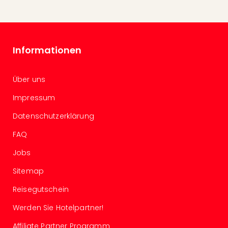
The
Sins
Bad
Sch
Tau
Informationen
The
The
Eusk
Über uns
Caro
Impressum
The
Aqu
Datenschutzerklärung
Prag
FAQ
Bali
The
Jobs
The
Bad
Sitemap
Wöri
Reisegutschein
Rula
Eur
Werden Sie Hotelpartner!
Karl
alle
Affiliate Partner Programm