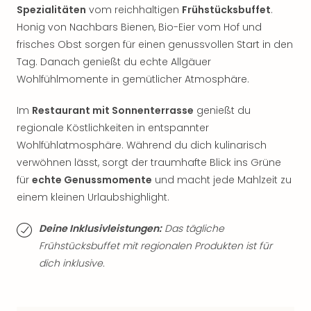
Qua
Spezialitäten
vom reichhaltigen
Frühstücksbuffet
.
Com
Honig von Nachbars Bienen, Bio-Eier vom Hof und
Club
frisches Obst sorgen für einen genussvollen Start in den
Pret
Tag. Danach genießt du echte Allgäuer
Wo
Wohlfühlmomente in gemütlicher Atmosphäre.
alle
Ang
Im
Restaurant mit Sonnenterrasse
genießt du
TV
Sho
regionale Köstlichkeiten in entspannter
ZDF
Wohlfühlatmosphäre. Während du dich kulinarisch
Fern
verwöhnen lässt, sorgt der traumhafte Blick ins Grüne
in
für
echte Genussmomente
und macht jede Mahlzeit zu
Main
einem kleinen Urlaubshighlight.
Stef
Raa
Deine Inklusivleistungen:
Das tägliche
Sho
Frühstücksbuffet mit regionalen Produkten ist für
alle
dich inklusive.
Ang
Fest
Dom