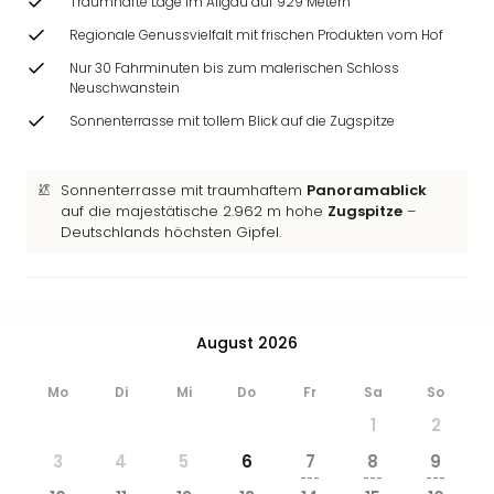
Traumhafte Lage im Allgäu auf 929 Metern
Ang
Wass
Regionale Genussvielfalt mit frischen Produkten vom Hof
Trop
Nur 30 Fahrminuten bis zum malerischen Schloss
Isla
Neuschwanstein
The
Sonnenterrasse mit tollem Blick auf die Zugspitze
Erdi
Rula
Bad
Sonnenterrasse mit traumhaftem
Panoramablick
Sch
auf die majestätische 2.962 m hohe
Zugspitze
–
aqu
Deutschlands höchsten Gipfel.
The
Sins
alle
Ang
August 2026
Zoo
&
Mo
Di
Mi
Do
Fr
Sa
So
Safa
Erle
1
2
Zoo
3
4
5
6
7
8
9
Han
---
---
---