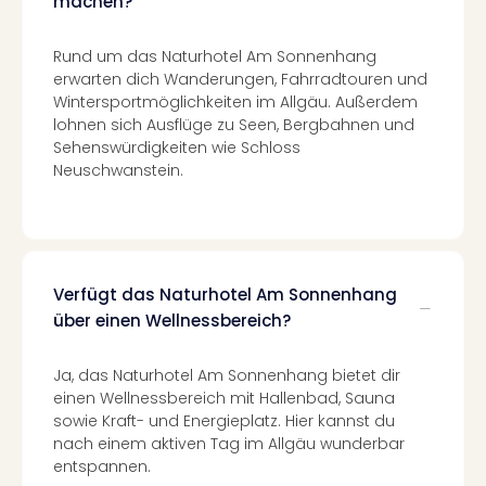
machen?
Con
Schl
Sch
Rund um das Naturhotel Am Sonnenhang
Konz
erwarten dich Wanderungen, Fahrradtouren und
alle
Wintersportmöglichkeiten im Allgäu. Außerdem
Ang
lohnen sich Ausflüge zu Seen, Bergbahnen und
Fest
Sehenswürdigkeiten wie Schloss
Glüc
Neuschwanstein.
Insel
Mer
Lun
Black
Festi
Verfügt das Naturhotel Am Sonnenhang
Nibiri
über einen Wellnessbereich?
Festi
Ikar
Ja, das Naturhotel Am Sonnenhang bietet dir
Festi
einen Wellnessbereich mit Hallenbad, Sauna
alle
sowie Kraft- und Energieplatz. Hier kannst du
Ang
nach einem aktiven Tag im Allgäu wunderbar
Loca
entspannen.
Konz