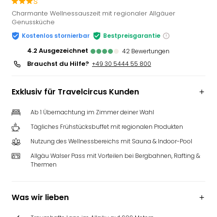
s
Slag
Charmante Wellnessauszeit mit regionaler Allgäuer
Eftel
Genussküche
LEG
Kostenlos stornierbar
Bestpreisgarantie
Deu
4.2
ausgezeichnet
Parc
42
Bewertungen
Astér
Brauchst du Hilfe?
+49 30 5444 55 800
Rast
Lan
Exklusiv für Travelcircus Kunden
Baye
Park
Ab 1 Übernachtung im Zimmer deiner Wahl
Plop
Deu
Tägliches Frühstücksbuffet mit regionalen Produkten
(eh
Nutzung des Wellnessbereichs mit Sauna & Indoor-Pool
Holi
Allgäu Walser Pass mit Vorteilen bei Bergbahnen, Rafting &
Park
Thermen
Tivol
Kop
Futu
Was wir lieben
Bela
alle