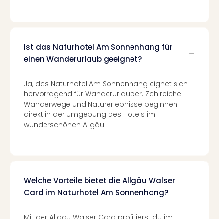
in
Köln
Konz
in
Ist das Naturhotel Am Sonnenhang für
Düss
einen Wanderurlaub geeignet?
Well
Well
Deu
Ja, das Naturhotel Am Sonnenhang eignet sich
hervorragend für Wanderurlauber. Zahlreiche
Allg
Wanderwege und Naturerlebnisse beginnen
Baye
direkt in der Umgebung des Hotels im
Wal
wunderschönen Allgäu.
Baye
Bod
Harz
Nor
NRW
Ost
Welche Vorteile bietet die Allgäu Walser
Sch
Card im Naturhotel Am Sonnenhang?
alle
Ang
Mit der Allgäu Walser Card profitierst du im