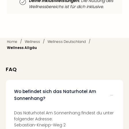
Deine Inklusivleistungen:
Die Nutzung des
Mer
Wellnessbereichs ist für dich inklusive.
Ben
Mus
Stut
Pors
Mus
/
/
/
Auto
Home
Wellness
Wellness Deutschland
Wolf
Wellness Allgäu
BM
Mus
in
FAQ
Mün
Barb
Mus
Wo befindet sich das Naturhotel Am
Tec
Sonnenhang?
Spey
alle
Ang
Das Naturhotel Am Sonnenhang findest du unter
Auss
folgender Adresse:
Ga
Sebastian-Kneipp-Weg 2