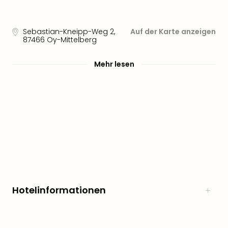
noc
meh
Frei
Sebastian-Kneipp-Weg 2
,
Auf der Karte anzeigen
87466
Oy-Mittelberg
Frei
Eur
Mehr lesen
Frei
Deu
Frei
Nied
Frei
Öste
Frei
Fran
Musi
&
Sho
Musi
Hotelinformationen
Starl
Expr
Moul