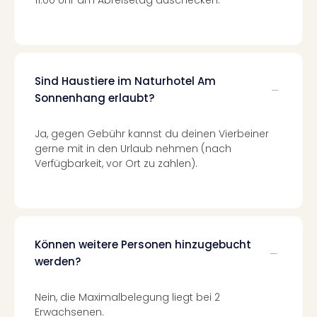
11:00 Uhr am Abreisetag auschecken.
Even
at
War
Bros.
Stud
Sind Haustiere im Naturhotel Am
Tour
Sonnenhang erlaubt?
Lon
–
Ja, gegen Gebühr kannst du deinen Vierbeiner
The
gerne mit in den Urlaub nehmen (nach
Mak
Verfügbarkeit, vor Ort zu zahlen).
of
Harr
Pott
Form
1
Können weitere Personen hinzugebucht
Die
werden?
Auss
Imme
Auss
Nein, die Maximalbelegung liegt bei 2
alle
Erwachsenen.