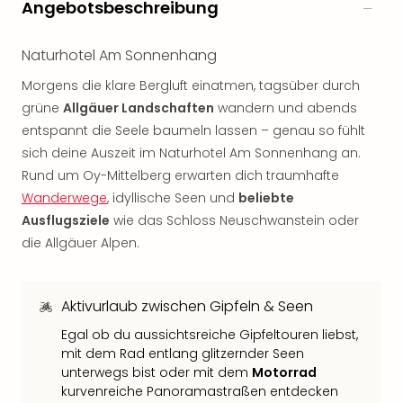
Angebotsbeschreibung
Rou
Das
Musi
Naturhotel Am Sonnenhang
Köni
Morgens die klare Bergluft einatmen, tagsüber durch
der
Löw
grüne
Allgäuer Landschaften
wandern und abends
Die
entspannt die Seele baumeln lassen – genau so fühlt
Eisk
sich deine Auszeit im Naturhotel Am Sonnenhang an.
Tarz
Rund um Oy-Mittelberg erwarten dich traumhafte
MJ
Wanderwege
, idyllische Seen und
beliebte
–
Ausflugsziele
wie das Schloss Neuschwanstein oder
Das
die Allgäuer Alpen.
Mich
Jac
Musi
Der
Aktivurlaub zwischen Gipfeln & Seen
Teuf
Egal ob du aussichtsreiche Gipfeltouren liebst,
träg
mit dem Rad entlang glitzernder Seen
Pra
unterwegs bist oder mit dem
Motorrad
Die
kurvenreiche Panoramastraßen entdecken