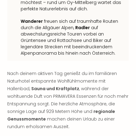
Sch
möchtest – rund um Oy-Mittelberg wartet das
und
perfekte Naturerlebnis auf dich.
das
Biest
Wanderer
freuen sich auf traumhafte Routen
Wie
durch die Allgäuer Alpen,
Radler
auf
Mari
abwechslungsreiche Touren vorbei an
Ther
Grüntensee und Rottachsee und Biker auf
legendäre Strecken mit beeindruckendem
Sta
Alpenpanorama bis hinein nach Österreich.
Ente
Das
Pha
Nach deinem aktiven Tag genießt du im familiären
der
Ope
Naturhotel entspannte Wohlfühlmomente mit
Köln
Hallenbad,
Sauna und Kraftplatz
, während der
Tan
wohltuende Duft von PRIMAVERA Essenzen für noch mehr
der
Entspannung sorgt. Die herzliche Atmosphäre, die
Vam
sonnige Lage auf 929 Metern Höhe und
regionale
alle
Genussmomente
machen deinen Urlaub zu einer
Ang
rundum erholsamen Auszeit.
Sho
&