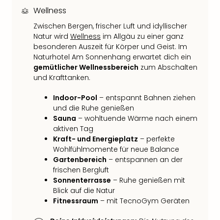
Fest
Wellness
Stör
Fest
Zwischen Bergen, frischer Luft und idyllischer
Mus
Natur wird
Wellness
im Allgäu zu einer ganz
Fuld
besonderen Auszeit für Körper und Geist. Im
Are
Naturhotel Am Sonnenhang erwartet dich ein
di
gemütlicher Wellnessbereich
zum Abschalten
Ver
und Krafttanken.
alle
Ang
Indoor-Pool
– entspannt Bahnen ziehen
Musi
und die Ruhe genießen
Musi
Sauna
– wohltuende Wärme nach einem
aktiven Tag
Ham
Kraft- und Energieplatz
– perfekte
alle
Wohlfühlmomente für neue Balance
Ang
Gartenbereich
– entspannen an der
Kultu
frischen Bergluft
&
Sonnenterrasse
– Ruhe genießen mit
Spor
Blick auf die Natur
Mus
Fitnessraum
– mit TecnoGym Geräten
Tec
Sins