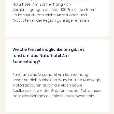
Well
Naturhotel Am Sonnenhang von
Eur
Vergünstigungen bei über 100 Freizeitpartnern.
Deu
So kannst du zahlreiche Attraktionen und
Itali
Aktivitäten in der Region günstiger erleben.
Nied
Öste
Pole
Südt
Mar
Welche Freizeitmöglichkeiten gibt es
Karl
rund um das Naturhotel Am
alle
Sonnenhang?
Ang
The
Rund um das Naturhotel Am Sonnenhang
The
erwarten dich zahlreiche Wander- und Radwege,
Erdi
Motorradtouren durch die Alpen sowie
Trop
Ausflugsziele wie der Grüntensee, der Rottachsee
Isla
oder das berühmte Schloss Neuschwanstein.
The
Bad
Wöri