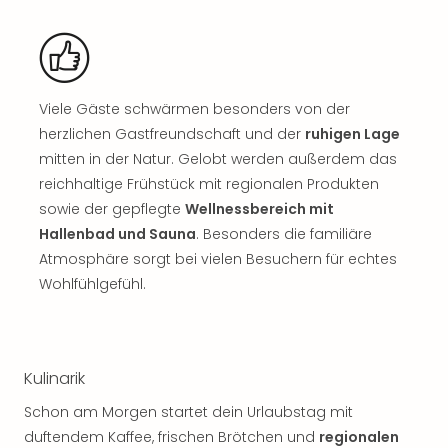
Thea
ABB
Voy
in
Lon
Viele Gäste schwärmen besonders von der
Harr
herzlichen Gastfreundschaft und der
ruhigen Lage
Pott
mitten in der Natur. Gelobt werden außerdem das
Thea
reichhaltige Frühstück mit regionalen Produkten
Lon
sowie der gepflegte
Wellnessbereich mit
GOP
Hallenbad und Sauna
. Besonders die familiäre
Vari
Thea
Atmosphäre sorgt bei vielen Besuchern für echtes
Frie
Wohlfühlgefühl.
Pala
Berli
Fest
Neu
Kulinarik
Fest
Bad
Schon am Morgen startet dein Urlaubstag mit
Bad
duftendem Kaffee, frischen Brötchen und
regionalen