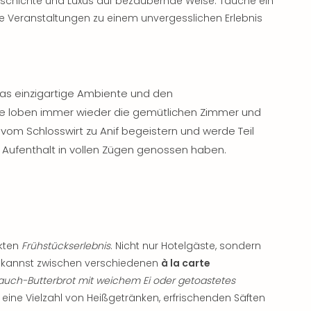
schichte und Luxus auf bezaubernde Weise. Tauche ein
relle Veranstaltungen zu einem unvergesslichen Erlebnis
das einzigartige Ambiente und den
e loben immer wieder die gemütlichen Zimmer und
h vom Schlosswirt zu Anif begeistern und werde Teil
n Aufenthalt in vollen Zügen genossen haben.
ekten
Frühstückserlebnis
. Nicht nur Hotelgäste, sondern
u kannst zwischen verschiedenen
à la carte
tlauch-Butterbrot mit weichem Ei oder getoastetes
d eine Vielzahl von Heißgetränken, erfrischenden Säften