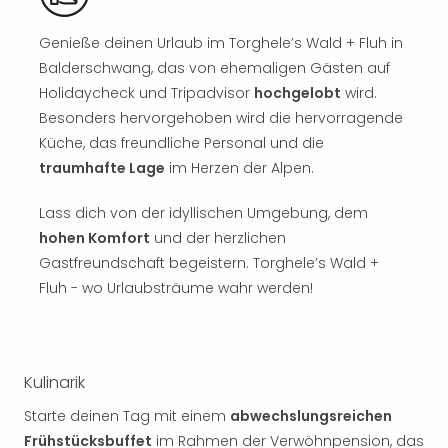
Sch
und
Genieße deinen Urlaub im Torghele’s Wald + Fluh in
das
Biest
Balderschwang, das von ehemaligen Gästen auf
Wie
Holidaycheck und Tripadvisor
hochgelobt
wird.
Mari
Besonders hervorgehoben wird die hervorragende
Ther
Küche, das freundliche Personal und die
Sta
traumhafte Lage
im Herzen der Alpen.
Ente
Das
Lass dich von der idyllischen Umgebung, dem
Pha
hohen Komfort
und der herzlichen
der
Gastfreundschaft begeistern. Torghele’s Wald +
Ope
Köln
Fluh - wo Urlaubsträume wahr werden!
Tan
der
Vam
alle
Kulinarik
Ang
Starte deinen Tag mit einem
abwechslungsreichen
Sho
&
Frühstücksbuffet
im Rahmen der Verwöhnpension, das