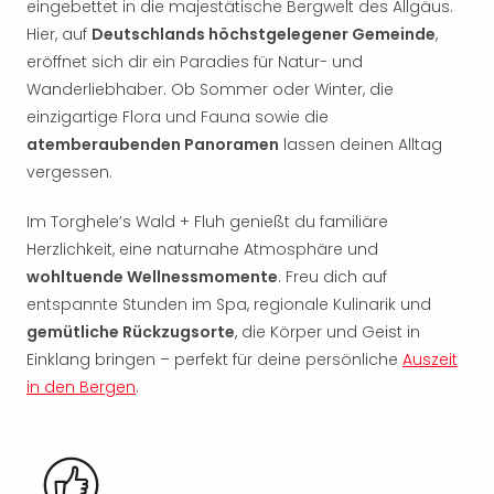
eingebettet in die majestätische Bergwelt des Allgäus.
Rou
Das
Hier, auf
Deutschlands höchstgelegener Gemeinde
,
Musi
eröffnet sich dir ein Paradies für Natur- und
Köni
Wanderliebhaber. Ob Sommer oder Winter, die
der
einzigartige Flora und Fauna sowie die
Löw
atemberaubenden Panoramen
lassen deinen Alltag
Die
vergessen.
Eisk
Tarz
Im Torghele’s Wald + Fluh genießt du familiäre
MJ
Herzlichkeit, eine naturnahe Atmosphäre und
–
Das
wohltuende Wellnessmomente
. Freu dich auf
Mich
entspannte Stunden im Spa, regionale Kulinarik und
Jac
gemütliche Rückzugsorte
, die Körper und Geist in
Musi
Einklang bringen – perfekt für deine persönliche
Auszeit
Der
in den Bergen
.
Teuf
träg
Pra
Die