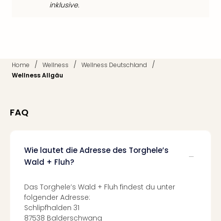
Of
inklusive.
Thro
Stud
Tour
Swar
Krist
/
/
/
Home
Wellness
Wellness Deutschland
Mini
Wellness Allgäu
Wun
Ham
War
Bros.
FAQ
Stud
Tour
Lon
Wie lautet die Adresse des Torghele’s
–
Wald + Fluh?
The
Mak
of
Das Torghele’s Wald + Fluh findest du unter
folgender Adresse:
Harr
Schlipfhalden 31
Pott
87538 Balderschwang
An