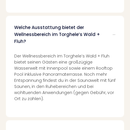
Con
Schl
Sch
Konz
alle
Welche Ausstattung bietet der
Ang
Wellnessbereich im Torghele’s Wald +
Fest
Fluh?
Glüc
Insel
Der Wellnessbereich im Torghele’s Wald + Fluh
Mer
bietet seinen Gästen eine großzügige
Lun
Wasserwelt mit Innenpool sowie einem Rooftop
Black
Pool inklusive Panoramaterrasse. Noch mehr
Festi
Entspannung findest du in der Saunawelt mit fünf
Nibiri
Saunen, in den Ruhebereichen und bei
Festi
wohltuenden Anwendungen (gegen Gebühr, vor
Ikar
Ort zu zahlen).
Festi
alle
Ang
Loca
Konz