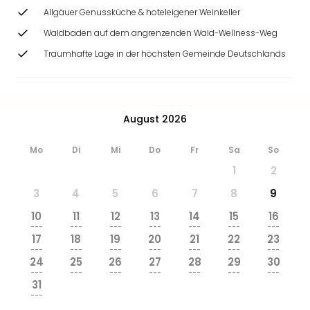
Ang
Allgäuer Genussküche & hoteleigener Weinkeller
Wass
Waldbaden auf dem angrenzenden Wald-Wellness-Weg
Trop
Isla
Traumhafte Lage in der höchsten Gemeinde Deutschlands
The
Erdi
Rula
Bad
August 2026
Sch
aqu
Mo
Di
Mi
Do
Fr
Sa
So
The
1
2
Sins
alle
3
4
5
6
7
8
9
Ang
10
11
12
13
14
15
16
Zoo
---
---
---
---
---
---
---
&
17
18
19
20
21
22
23
Safa
---
---
---
---
---
---
---
24
25
26
27
28
29
30
Erle
---
---
---
---
---
---
---
Zoo
31
Han
---