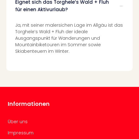
Eignet sich das Torghele’s Wald + Fluh
in
für einen Aktivurlaub?
Köln
Konz
Ja, mit seiner malersichen Lage im Allgäu ist das
in
Torghele’s Wald + Fluh der ideale
Düss
Ausgangspunkt für Wanderungen und
Well
Mountainbiketouren im Sommer sowie
Well
Skiabenteuern im Winter.
Deu
Allg
Baye
Wal
Baye
Bod
Harz
Nor
Informationen
NRW
Ost
Sch
Über uns
alle
Impressum
Ang