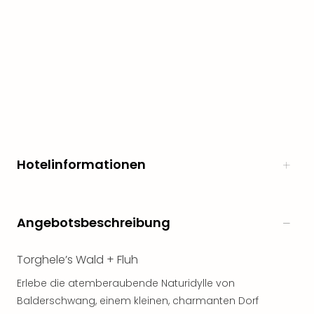
noc
meh
Frei
Frei
Eur
Frei
Deu
Frei
Nied
Frei
Hotelinformationen
Öste
Frei
Fran
Musi
Angebotsbeschreibung
&
Sho
Musi
Torghele’s Wald + Fluh
Starl
Erlebe die atemberaubende Naturidylle von
Expr
Balderschwang, einem kleinen, charmanten Dorf
Moul