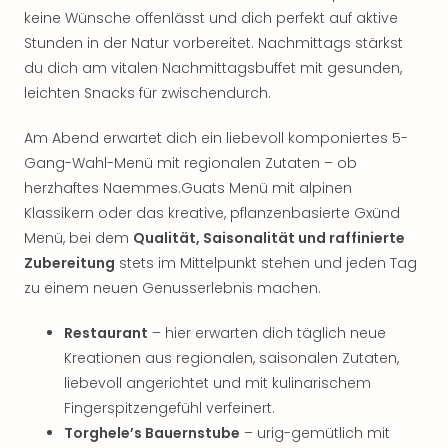
Thea
keine Wünsche offenlässt und dich perfekt auf aktive
ABB
Stunden in der Natur vorbereitet. Nachmittags stärkst
Voy
du dich am vitalen Nachmittagsbuffet mit gesunden,
in
leichten Snacks für zwischendurch.
Lon
Harr
Am Abend erwartet dich ein liebevoll komponiertes 5-
Pott
Gang-Wahl-Menü mit regionalen Zutaten – ob
Thea
herzhaftes Naemmes.Guats Menü mit alpinen
Lon
GOP
Klassikern oder das kreative, pflanzenbasierte Gxünd
Vari
Menü, bei dem
Qualität, Saisonalität und raffinierte
Thea
Zubereitung
stets im Mittelpunkt stehen und jeden Tag
Frie
zu einem neuen Genusserlebnis machen.
Pala
Berli
Restaurant
– hier erwarten dich täglich neue
Fest
Kreationen aus regionalen, saisonalen Zutaten,
Neu
liebevoll angerichtet und mit kulinarischem
Fest
Fingerspitzengefühl verfeinert.
Bad
Bad
Torghele’s Bauernstube
– urig-gemütlich mit