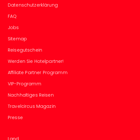
Well
Datenschutzerklärung
Eur
FAQ
Deu
Itali
Jobs
Nied
Öste
Sitemap
Pole
Reisegutschein
Südt
Mar
Werden Sie Hotelpartner!
Karl
alle
Affiliate Partner Programm
Ang
VIP-Programm
The
The
Nachhaltiges Reisen
Erdi
Trop
Travelcircus Magazin
Isla
Presse
The
Bad
Wöri
Land