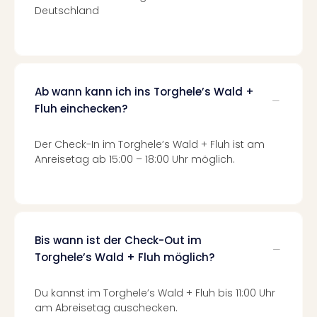
Deutschland
Even
at
War
Bros.
Stud
Tour
Ab wann kann ich ins Torghele’s Wald +
Lon
Fluh einchecken?
–
The
Der Check-In im Torghele’s Wald + Fluh ist am
Mak
Anreisetag ab 15:00 – 18:00 Uhr möglich.
of
Harr
Pott
Form
1
Bis wann ist der Check-Out im
Die
Torghele’s Wald + Fluh möglich?
Auss
Imme
Du kannst im Torghele’s Wald + Fluh bis 11:00 Uhr
Auss
am Abreisetag auschecken.
alle