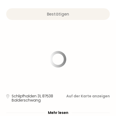
Sere
Park
Allw
Bestätigen
Müns
Zoo
Leip
Safa
Beek
Ber
ZOO
Erle
Gels
Welt
Wal
Nau
Aqu
Zool
Schlipfhalden 31
,
87538
Auf der Karte anzeigen
Gar
Balderschwang
Berli
alle
Mehr lesen
Ang