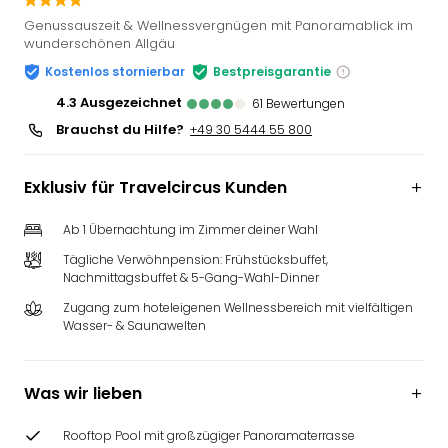
Slag
Genussauszeit & Wellnessvergnügen mit Panoramablick im
Eftel
wunderschönen Allgäu
LEG
Kostenlos stornierbar
Bestpreisgarantie
Deu
4.3
ausgezeichnet
61
Bewertungen
Parc
Astér
Brauchst du Hilfe?
+49 30 5444 55 800
Rast
Lan
Exklusiv für Travelcircus Kunden
Baye
Park
Ab 1 Übernachtung im Zimmer deiner Wahl
Plop
Deu
Tägliche Verwöhnpension: Frühstücksbuffet,
Nachmittagsbuffet & 5-Gang-Wahl-Dinner
(eh
Holi
Zugang zum hoteleigenen Wellnessbereich mit vielfältigen
Park
Wasser- & Saunawelten
Tivol
Kop
Was wir lieben
Futu
Bela
alle
Rooftop Pool mit großzügiger Panoramaterrasse