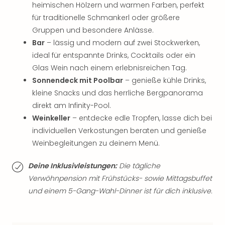
Qua
heimischen Hölzern und warmen Farben, perfekt
Com
für traditionelle Schmankerl oder größere
Club
Gruppen und besondere Anlässe.
Pret
Bar
– lässig und modern auf zwei Stockwerken,
Wo
ideal für entspannte Drinks, Cocktails oder ein
alle
Glas Wein nach einem erlebnisreichen Tag.
Ang
Sonnendeck mit Poolbar
– genieße kühle Drinks,
TV
Sho
kleine Snacks und das herrliche Bergpanorama
ZDF
direkt am Infinity-Pool.
Fern
Weinkeller
– entdecke edle Tropfen, lasse dich bei
in
individuellen Verkostungen beraten und genieße
Main
Weinbegleitungen zu deinem Menü.
Stef
Raa
Deine Inklusivleistungen:
Die tägliche
Sho
Verwöhnpension mit Frühstücks- sowie Mittagsbuffet
alle
und einem 5-Gang-Wahl-Dinner ist für dich inklusive.
Ang
Fest
Dom