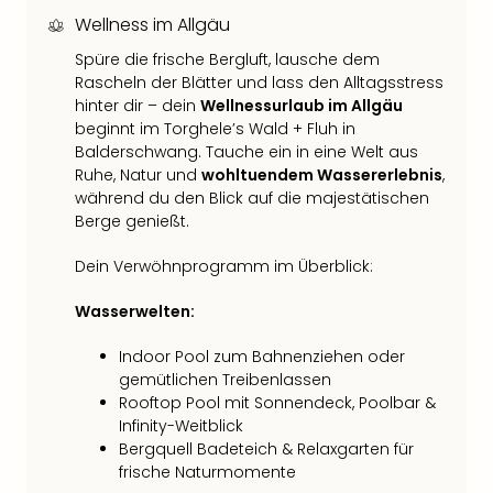
Fest
Stör
Wellness im Allgäu
Fest
Spüre die frische Bergluft, lausche dem
Mus
Rascheln der Blätter und lass den Alltagsstress
Fuld
hinter dir – dein
Wellnessurlaub im Allgäu
Are
beginnt im Torghele’s Wald + Fluh in
di
Balderschwang. Tauche ein in eine Welt aus
Ver
Ruhe, Natur und
wohltuendem Wassererlebnis
,
alle
während du den Blick auf die majestätischen
Ang
Berge genießt.
Musi
Musi
Dein Verwöhnprogramm im Überblick:
Ham
Wasserwelten:
alle
Ang
Indoor Pool zum Bahnenziehen oder
Kultu
gemütlichen Treibenlassen
&
Rooftop Pool mit Sonnendeck, Poolbar &
Spor
Infinity-Weitblick
Mus
Bergquell Badeteich & Relaxgarten für
Tec
frische Naturmomente
Sins