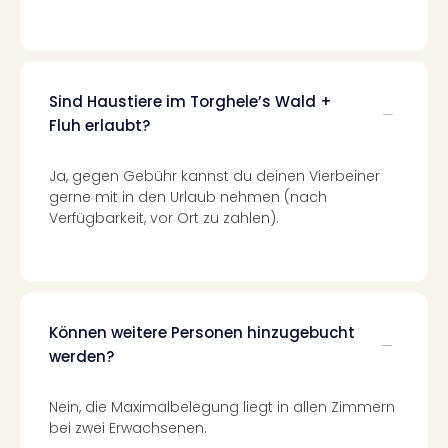
Ang
Spor
Skiu
in
Deu
Sind Haustiere im Torghele’s Wald +
Skiu
Fluh erlaubt?
in
Öste
Ja, gegen Gebühr kannst du deinen Vierbeiner
Form
gerne mit in den Urlaub nehmen (nach
1
Verfügbarkeit, vor Ort zu zahlen).
Reis
Konz
Konz
Pitbu
Karo
Können weitere Personen hinzugebucht
G
werden?
Back
Boy
Disn
Nein, die Maximalbelegung liegt in allen Zimmern
bei zwei Erwachsenen.
in