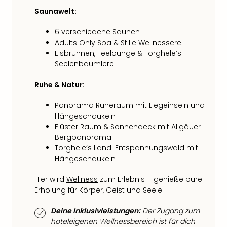
Mer
Saunawelt:
Ben
Mus
6 verschiedene Saunen
Stut
Adults Only Spa & Stille Wellnesserei
Pors
Eisbrunnen, Teelounge & Torghele’s
Mus
Seelenbaumlerei
Auto
Wolf
Ruhe & Natur:
BM
Panorama Ruheraum mit Liegeinseln und
Mus
Hängeschaukeln
in
Flüster Raum & Sonnendeck mit Allgäuer
Mün
Bergpanorama
Barb
Torghele’s Land: Entspannungswald mit
Mus
Hängeschaukeln
Tec
Spey
Hier wird
Wellness
zum Erlebnis – genieße pure
alle
Erholung für Körper, Geist und Seele!
Ang
Auss
Deine Inklusivleistungen:
Der Zugang zum
Ga
hoteleigenen Wellnessbereich ist für dich