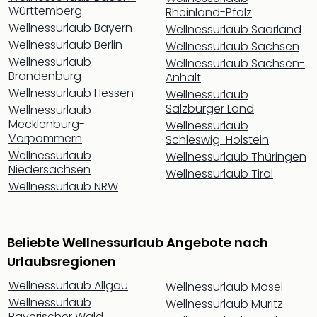
Sch
Württemberg
Rheinland-Pfalz
und
Wellnessurlaub Bayern
Wellnessurlaub Saarland
das
Wellnessurlaub Berlin
Wellnessurlaub Sachsen
Biest
Wellnessurlaub
Wellnessurlaub Sachsen-
Wie
Brandenburg
Anhalt
Mari
Wellnessurlaub Hessen
Wellnessurlaub
Ther
Salzburger Land
Wellnessurlaub
Sta
Mecklenburg-
Wellnessurlaub
Ente
Vorpommern
Schleswig-Holstein
Das
Wellnessurlaub
Wellnessurlaub Thüringen
Pha
Niedersachsen
der
Wellnessurlaub Tirol
Wellnessurlaub NRW
Ope
Köln
Tan
der
Beliebte Wellnessurlaub Angebote nach
Vam
Urlaubsregionen
alle
Ang
Wellnessurlaub Allgäu
Wellnessurlaub Mosel
Sho
Wellnessurlaub
Wellnessurlaub Müritz
&
Bayerischer Wald