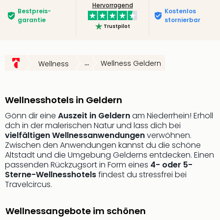
Hervorragend
Slag
Bestpreis­
Kostenlos
Eftel
garantie
stornierbar
Trustpilot
LEG
Deu
Parc
Astér
...
Wellness Geldern
Wellness
Rast
Lan
Baye
Wellnesshotels in Geldern
Park
Gönn dir eine
Auszeit in Geldern
am Niederrhein! Erholl
Plop
dch in der malerischen Natur und lass dich bei
Deu
vielfältigen Wellnessanwendungen
verwöhnen.
(eh
Zwischen den Anwendungen kannst du die schöne
Holi
Altstadt und die Umgebung Gelderns entdecken. Einen
Park
passenden Rückzugsort in Form eines
4- oder 5-
Tivol
Sterne-Wellnesshotels
findest du stressfrei bei
Kop
Travelcircus.
Futu
Bela
Wellnessangebote im schönen
alle