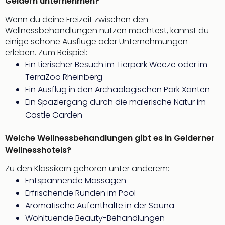
Geldern unternehmen?
Qua
Com
Wenn du deine Freizeit zwischen den
Club
Wellnessbehandlungen nutzen möchtest, kannst du
Pret
einige schöne Ausflüge oder Unternehmungen
Wo
erleben. Zum Beispiel:
alle
Ein tierischer Besuch im Tierpark Weeze oder im
Ang
TerraZoo Rheinberg
TV
Ein Ausflug in den Archäologischen Park Xanten
Sho
Ein Spaziergang durch die malerische Natur im
ZDF
Fern
Castle Garden
in
Main
Welche Wellnessbehandlungen gibt es in Gelderner
Stef
Wellnesshotels?
Raa
Zu den Klassikern gehören unter anderem:
Sho
Entspannende Massagen
alle
Ang
Erfrischende Runden im Pool
Fest
Aromatische Aufenthalte in der Sauna
Dom
Wohltuende Beauty-Behandlungen