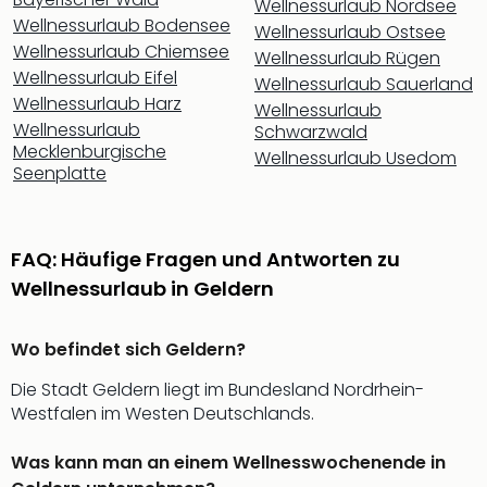
Wellnessurlaub Nordsee
Thea
Wellnessurlaub Bodensee
Wellnessurlaub Ostsee
ABB
Wellnessurlaub Chiemsee
Wellnessurlaub Rügen
Voy
Wellnessurlaub Eifel
Wellnessurlaub Sauerland
in
Wellnessurlaub Harz
Wellnessurlaub
Lon
Wellnessurlaub
Schwarzwald
Harr
Mecklenburgische
Wellnessurlaub Usedom
Pott
Seenplatte
Thea
Lon
GOP
Vari
FAQ: Häufige Fragen und Antworten zu
Thea
Wellnessurlaub in Geldern
Frie
Pala
Wo befindet sich Geldern?
Berli
Fest
Die Stadt Geldern liegt im Bundesland Nordrhein-
Neu
Westfalen im Westen Deutschlands.
Fest
Bad
Was kann man an einem Wellnesswochenende in
Bad