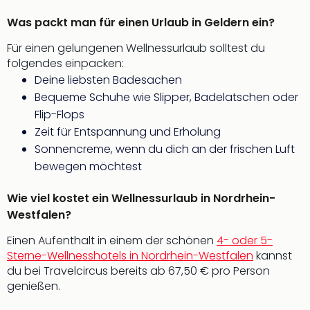
Fest
Stör
Was packt man für einen Urlaub in Geldern ein?
Fest
Mus
Für einen gelungenen Wellnessurlaub solltest du
Fuld
folgendes einpacken:
Are
Deine liebsten Badesachen
di
Bequeme Schuhe wie Slipper, Badelatschen oder
Ver
Flip-Flops
alle
Zeit für Entspannung und Erholung
Ang
Sonnencreme, wenn du dich an der frischen Luft
Musi
bewegen möchtest
Musi
Ham
alle
Wie viel kostet ein Wellnessurlaub in Nordrhein-
Ang
Westfalen?
Kultu
Einen Aufenthalt in einem der schönen
4- oder 5-
&
Sterne-Wellnesshotels in Nordrhein-Westfalen
kannst
Spor
du bei Travelcircus bereits ab 67,50 € pro Person
Mus
genießen.
Tec
Sins