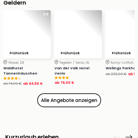
Geldern
Ang
Wass
3.8
Trop
Isla
The
Erdi
Rula
Bad
Frühstück
Frühstück
Frühstück
Sch
Wesel, DE
Tegelen / Venlo, NL
Kamp-Lintfort, D
aqu
Waldhotel
Van der Valk Hotel
Wellings Parkhot
The
Tannenhäuschen
Venlo
ab
233,00 €
ab
14
Sins
s
ab
76,00 €
ab
74,00 €
ab
64,50 €
alle
Ang
Zoo
Alle Angebote anzeigen
&
Safa
Erle
Zoo
Han
Kurzurlaub erleben