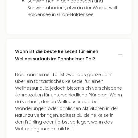
Fest
Schwimmen in den Badeseen und
Stör
Schwimmbädern, etwa in der Wasserwelt
Fest
Haldensee in Grän-Haldensee
Mus
Fuld
Are
di
Ver
Wann ist die beste Reisezeit für einen
alle
Wellnessurlaub im Tannheimer Tal?
Ang
Musi
Musi
Das Tannheimer Tal ist zwar das ganze Jahr
Ham
über ein fantastisches Reiseziel für einen
alle
Wellnessurlaub, jedoch bieten sich verschiedene
Ang
Jahreszeiten für unterschiedliche Pläne an. Wenn
Kultu
du vorhast, deinen Wellnessurlaub bei
&
Wanderungen oder ähnlichen Aktivitäten in der
Spor
Natur zu verbringen, solltest du deine Reise in
Mus
den Frühling oder Herbst verlegen, wenn das
Tec
Wetter angenehm mild ist.
Sins