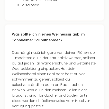
Of
Vilsalpsee
Thro
Stud
Tour
Swar
Krist
Mini
Was sollte ich in einen Wellnessurlaub im
Wun
Tannheimer Tal mitnehmen?
Ham
War
Das hängt natürlich ganz von deinen Plänen ab
Bros.
– möchtest du in der Natur aktiv werden, solltest
Stud
du auf jeden Fall Wanderschuhe und wetterfeste
Tour
Oberbekleidung einpacken. Hat dein
Lon
Wellnesshotel einen Pool oder hast du vor,
–
schwimmen zu gehen, solltest du
The
selbstverständlich auch an Badesachen
Mak
denken. Was du in den meisten Fällen nicht
of
brauchst, sind Handtücher und Bademäntel –
Harr
diese werden dir üblicherweise vom Hotel zur
Pott
Verfügung gestellt.
An