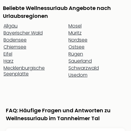
Thea
Beliebte Wellnessurlaub Angebote nach
ABB
Urlaubsregionen
Voy
in
Allgäu
Mosel
Lon
Bayerischer Wald
Müritz
Harr
Bodensee
Nordsee
Pott
Chiemsee
Ostsee
Thea
Eifel
Rügen
Lon
Harz
Sauerland
GOP
Mecklenburgische
Schwarzwald
Vari
Seenplatte
Usedom
Thea
Frie
Pala
Berli
Fest
Neu
FAQ: Häufige Fragen und Antworten zu
Fest
Wellnessurlaub im Tannheimer Tal
Bad
Bad