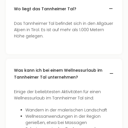
Qua
Com
Wo liegt das Tannheimer Tal?
Club
Pret
Das Tannheimer Tal befindet sich in den Allgäuer
Wo
Alpen in Tirol. Es ist auf mehr als 1.000 Metern
alle
Höhe gelegen.
Ang
TV
Sho
ZDF
Fern
Was kann ich bei einem Wellnessurlaub im
in
Tannheimer Tal unternehmen?
Main
Stef
Raa
Einige der beliebtesten Aktivitäten für einen
Sho
Wellnessurlaub im Tannheimer Tal sind:
alle
Ang
Wandern in der malerischen Landschaft
Fest
Wellnessanwendungen in der Region
Dom
genießen, etwa bei Massagen