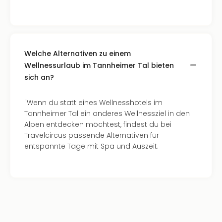
Even
at
War
Bros.
Stud
Welche Alternativen zu einem
Tour
Wellnessurlaub im Tannheimer Tal bieten
Lon
sich an?
–
The
"Wenn du statt eines Wellnesshotels im
Mak
Tannheimer Tal ein anderes Wellnessziel in den
of
Alpen entdecken möchtest, findest du bei
Harr
Travelcircus passende Alternativen für
Pott
entspannte Tage mit Spa und Auszeit.
Form
1
Die
Auss
Imme
Auss
alle