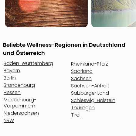
Sch
und
das
Biest
Wie
Mari
Ther
Beliebte Wellness-Regionen in Deutschland
Sta
und Österreich
Ente
Das
Baden-Württemberg
Rheinland-Pfalz
Pha
Bayern
Saarland
der
Berlin
Sachsen
Ope
Brandenburg
Sachsen-Anhalt
Köln
Hessen
Salzburger Land
Tan
Mecklenburg-
Schleswig-Holstein
der
Vorpommern
Vam
Thüringen
Niedersachsen
alle
Tirol
NRW
Ang
Sho
&