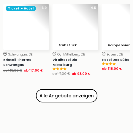
Ang
3.9
4.5
Ticket + Hotel
Wass
Trop
Isla
The
Erdi
Rula
Frühstück
Halbpension
Bad
Schwangau, DE
Oy-Mittelberg, DE
Bayern, DE
Sch
Kristall Therme
Vitalhotel Die
Hotel Das Rübeza
aqu
Schwangau
Mittelburg
The
ab
518,00 €
ab
149,00 €
ab
117,00 €
ab
141,00 €
ab
93,00 €
Sins
alle
Ang
Zoo
Alle Angebote anzeigen
&
Safa
Erle
Zoo
Han