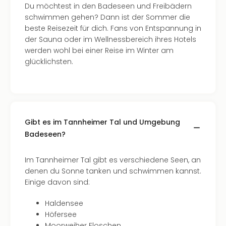
Du möchtest in den Badeseen und Freibädern
Mer
schwimmen gehen? Dann ist der Sommer die
Ben
beste Reisezeit für dich. Fans von Entspannung in
Mus
der Sauna oder im Wellnessbereich ihres Hotels
Stut
werden wohl bei einer Reise im Winter am
Pors
glücklichsten.
Mus
Auto
Wolf
BM
Mus
in
Gibt es im Tannheimer Tal und Umgebung
Mün
Badeseen?
Barb
Mus
Im Tannheimer Tal gibt es verschiedene Seen, an
Tec
denen du Sonne tanken und schwimmen kannst.
Spey
Einige davon sind:
alle
Ang
Haldensee
Auss
Höfersee
Ga
Moorweiher Floschen