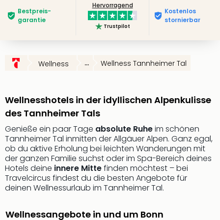
Hervorragend
Slag
Bestpreis­
Kostenlos
Eftel
garantie
stornierbar
Trustpilot
LEG
Deu
Parc
Astér
...
Wellness Tannheimer Tal
Wellness
Rast
Lan
Baye
Wellnesshotels in der idyllischen Alpenkulisse
Park
des Tannheimer Tals
Plop
Deu
Genieße ein paar Tage
absolute Ruhe
im schönen
Tannheimer Tal inmitten der Allgäuer Alpen. Ganz egal,
(eh
ob du aktive Erholung bei leichten Wanderungen mit
Holi
der ganzen Familie suchst oder im Spa-Bereich deines
Park
Hotels deine
innere Mitte
finden möchtest – bei
Tivol
Travelcircus findest du die besten Angebote für
Kop
deinen Wellnessurlaub im Tannheimer Tal.
Futu
Bela
Wellnessangebote in und um Bonn
alle