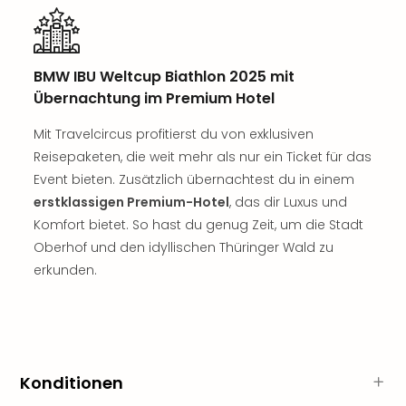
Sch
und
das
Biest
BMW IBU Weltcup Biathlon 2025 mit
Wie
Übernachtung im Premium Hotel
Mari
Ther
Mit Travelcircus profitierst du von exklusiven
Sta
Reisepaketen, die weit mehr als nur ein Ticket für das
Ente
Event bieten. Zusätzlich übernachtest du in einem
Das
Pha
erstklassigen Premium-Hotel
, das dir Luxus und
der
Komfort bietet. So hast du genug Zeit, um die Stadt
Ope
Oberhof und den idyllischen Thüringer Wald zu
Köln
erkunden.
Tan
der
Vam
alle
Ang
Sho
Konditionen
&