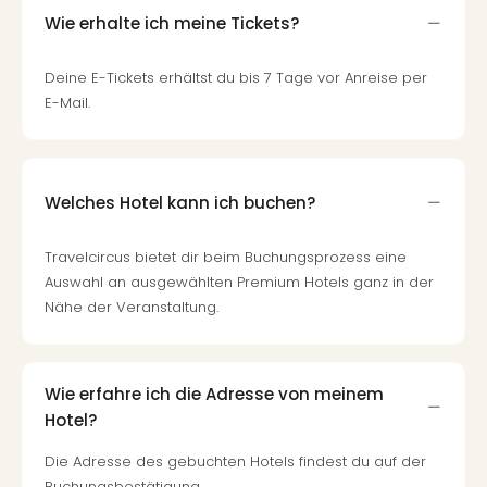
Fest
Stör
Wie erhalte ich meine Tickets?
Fest
Mus
Deine E-Tickets erhältst du bis 7 Tage vor Anreise per
Fuld
E-Mail.
Are
di
Ver
alle
Welches Hotel kann ich buchen?
Ang
Musi
Travelcircus bietet dir beim Buchungsprozess eine
Musi
Auswahl an ausgewählten Premium Hotels ganz in der
Ham
Nähe der Veranstaltung.
alle
Ang
Kultu
&
Wie erfahre ich die Adresse von meinem
Spor
Hotel?
Mus
Tec
Die Adresse des gebuchten Hotels findest du auf der
Sins
Buchungsbestätigung.