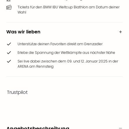
Ang
Tickets für den BMW IBU Weltcup Biathlon am Datum deiner
Wass
Wahl
Trop
Isla
The
Was wir lieben
Erdi
Rula
Unterstütze deinen Favoriten direkt am Grenzadler
Bad
Erlebe die Spannung der Wettkämpfe aus nächster Nähe
Sch
aqu
Sei live dabei zwischen dem 09. und 12. Januar 2025 in der
The
ARENA am Rennsteig
Sins
alle
Ang
Trustpilot
Zoo
&
Safa
Erle
Zoo
Han
Angebotsbeschreibung