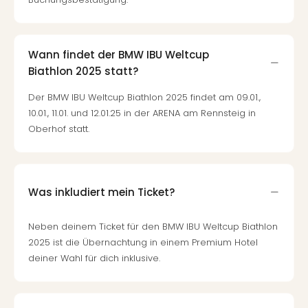
Mer
Ben
Mus
Stut
Wann findet der BMW IBU Weltcup
Pors
Biathlon 2025 statt?
Mus
Der BMW IBU Weltcup Biathlon 2025 findet am 09.01.,
Auto
10.01., 11.01. und 12.01.25 in der ARENA am Rennsteig in
Wolf
Oberhof statt.
BM
Mus
in
Mün
Barb
Was inkludiert mein Ticket?
Mus
Tec
Neben deinem Ticket für den BMW IBU Weltcup Biathlon
Spey
2025 ist die Übernachtung in einem Premium Hotel
alle
deiner Wahl für dich inklusive.
Ang
Auss
Ga