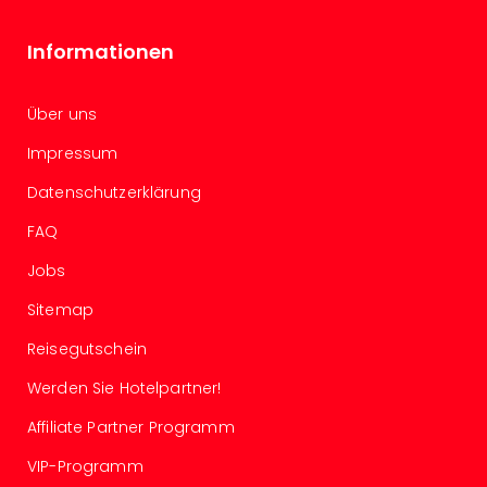
Even
at
Informationen
War
Bros.
Über uns
Stud
Tour
Impressum
Lon
–
Datenschutzerklärung
The
FAQ
Mak
of
Jobs
Harr
Pott
Sitemap
Form
Reisegutschein
1
Die
Werden Sie Hotelpartner!
Auss
Affiliate Partner Programm
Imme
Auss
VIP-Programm
alle