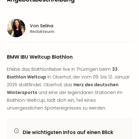
Sere
Park
Allw
Müns
Von
Selina
Zoo
Redakteurin
Leip
Safa
Beek
Ber
BMW IBU Weltcup Biathlon
ZOO
Erlebe das Biathlonfieber live in Thüringen beim
33.
Erle
Gels
Biathlon Weltcup
in Oberhof, der vom 09. bis 12. Januar
Welt
2025 stattfindet. Oberhof, das
Herz des deutschen
Wal
Wintersports
und eine der legendären Stationen im
Nau
Biathlon-Weltcup, lädt dich ein, Teil eines
Aqu
unvergesslichen Sportereignisses zu werden.
Zool
Gar
Berli
alle
Die wichtigsten Infos auf einen Blick
Ang