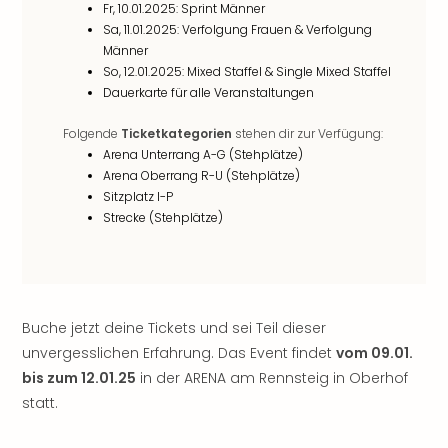
Rou
Fr, 10.01.2025: Sprint Männer
Sa, 11.01.2025: Verfolgung Frauen & Verfolgung
Das
Männer
Musi
So, 12.01.2025: Mixed Staffel & Single Mixed Staffel
Köni
Dauerkarte für alle Veranstaltungen
der
Löw
Folgende
Ticketkategorien
stehen dir zur Verfügung:
Die
Arena Unterrang A-G (Stehplätze)
Eisk
Arena Oberrang R-U (Stehplätze)
Tarz
Sitzplatz I-P
MJ
Strecke (Stehplätze)
–
Das
Mich
Jac
Musi
Buche jetzt deine Tickets und sei Teil dieser
Der
unvergesslichen Erfahrung. Das Event findet
vom 09.01.
Teuf
bis zum 12.01.25
in der ARENA am Rennsteig in Oberhof
träg
statt.
Pra
Die