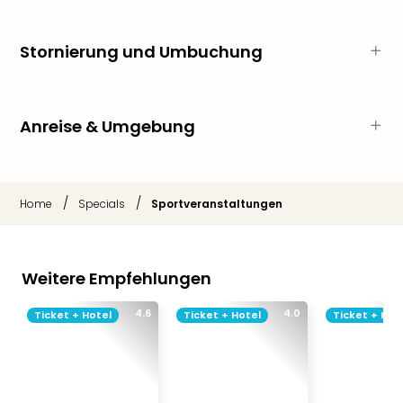
Thea
ABB
Stornierung und Umbuchung
Voy
in
Lon
Harr
Anreise & Umgebung
Pott
Thea
Lon
GOP
/
/
Home
Specials
Sportveranstaltungen
Vari
Thea
Frie
Pala
Weitere Empfehlungen
Berli
Fest
4.6
4.0
Ticket + Hotel
Ticket + Hotel
Ticket + Hot
Neu
Fest
Bad
Bad