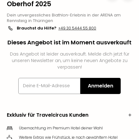
Oberhof 2025
Slag
Eftel
Dein unvergessliches Biathlon-Erlebnis in der ARENA am
LEG
Rennsteig in Thüringen
Deu
Brauchst du Hilfe?
+49 30 5444 55 800
Parc
Astér
Dieses Angebot ist im Moment ausverkauft
Rast
Lan
Das Angebot ist leider ausverkauft. Melde dich jetzt für
unseren Newsletter an, um keine neuen Angebote zu
Baye
verpassen!
Park
Plop
Deu
Anmelden
(eh
Holi
Park
Tivol
Exklusiv für Travelcircus Kunden
Kop
Futu
Übernachtung im Premium Hotel deiner Wahl
Bela
alle
Weitere Extras wie Frühstück, je nach gewähltem Hotel