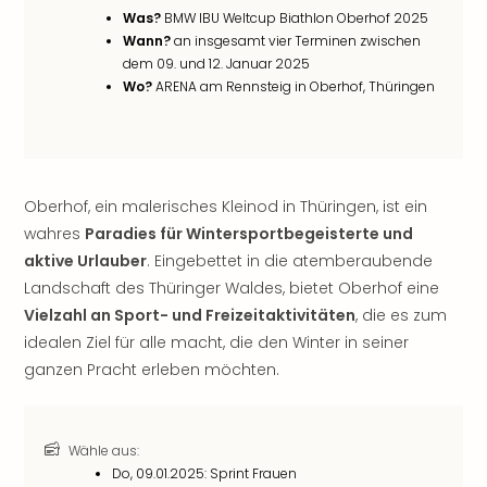
noc
Was?
BMW IBU Weltcup Biathlon Oberhof 2025
Wann?
an insgesamt vier Terminen zwischen
meh
dem 09. und 12. Januar 2025
Frei
Wo?
ARENA am Rennsteig in Oberhof, Thüringen
Frei
Eur
Frei
Deu
Frei
Oberhof, ein malerisches Kleinod in Thüringen, ist ein
Nied
wahres
Paradies für Wintersportbegeisterte und
Frei
Öste
aktive Urlauber
. Eingebettet in die atemberaubende
Frei
Landschaft des Thüringer Waldes, bietet Oberhof eine
Fran
Vielzahl an Sport- und Freizeitaktivitäten
, die es zum
Musi
idealen Ziel für alle macht, die den Winter in seiner
&
ganzen Pracht erleben möchten.
Sho
Musi
Starl
Expr
Wähle aus:
Moul
Do, 09.01.2025: Sprint Frauen