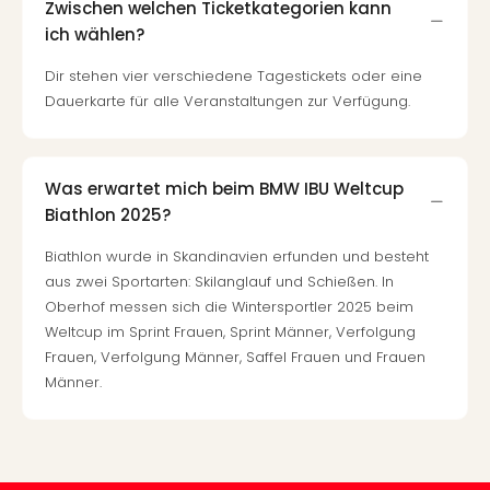
Of
Zwischen welchen Ticketkategorien kann
Thro
ich wählen?
Stud
Dir stehen vier verschiedene Tagestickets oder eine
Tour
Dauerkarte für alle Veranstaltungen zur Verfügung.
Swar
Krist
Mini
Wun
Was erwartet mich beim BMW IBU Weltcup
Ham
Biathlon 2025?
War
Bros.
Biathlon wurde in Skandinavien erfunden und besteht
Stud
aus zwei Sportarten: Skilanglauf und Schießen. In
Tour
Oberhof messen sich die Wintersportler 2025 beim
Lon
Weltcup im Sprint Frauen, Sprint Männer, Verfolgung
–
Frauen, Verfolgung Männer, Saffel Frauen und Frauen
The
Männer.
Mak
of
Harr
Pott
An