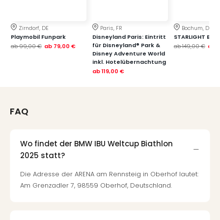
Qua
Com
Club
Zirndorf, DE
Paris, FR
Bochum, DE
Pret
Playmobil Funpark
Disneyland Paris: Eintritt
STARLIGHT EXP
für Disneyland® Park &
Wo
ab
99,00 €
ab
79,00 €
ab
149,00 €
ab
1
Disney Adventure World
alle
inkl. Hotelübernachtung
Ang
ab
119,00 €
TV
Sho
ZDF
FAQ
Fern
in
Main
Wo findet der BMW IBU Weltcup Biathlon
Stef
Raa
2025 statt?
Sho
Die Adresse der ARENA am Rennsteig in Oberhof lautet:
alle
Am Grenzadler 7, 98559 Oberhof, Deutschland.
Ang
Fest
Dom