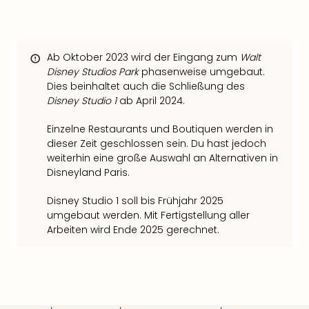
in
Köln
Konz
Ab Oktober 2023 wird der Eingang zum
Walt
in
Disney Studios Park
phasenweise umgebaut.
Düss
Dies beinhaltet auch die Schließung des
Well
Disney Studio 1
ab April 2024.
Well
Deu
Einzelne Restaurants und Boutiquen werden in
Allg
dieser Zeit geschlossen sein. Du hast jedoch
Baye
weiterhin eine große Auswahl an Alternativen in
Wal
Disneyland Paris.
Baye
Bod
Disney Studio 1 soll bis Frühjahr 2025
Harz
umgebaut werden. Mit Fertigstellung aller
Nor
Arbeiten wird Ende 2025 gerechnet.
NRW
Ost
Sch
alle
Ang