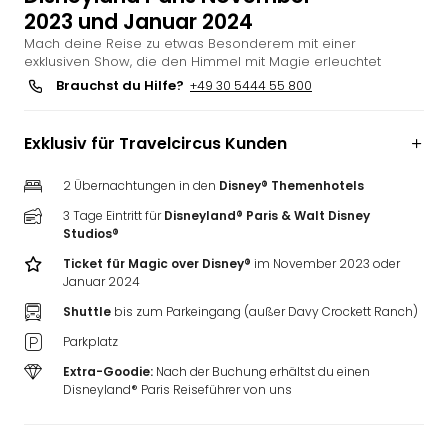
2023 und Januar 2024
Slag
Eftel
Mach deine Reise zu etwas Besonderem mit einer
exklusiven Show, die den Himmel mit Magie erleuchtet
LEG
Deu
Brauchst du Hilfe?
+49 30 5444 55 800
Parc
Astér
Exklusiv für Travelcircus Kunden
Rast
Lan
2 Übernachtungen in den
Disney® Themenhotels
Baye
3 Tage Eintritt für
Disneyland® Paris & Walt Disney
Park
Studios®
Plop
Deu
Ticket für Magic over Disney®
im November 2023 oder
Januar 2024
(eh
Holi
Shuttle
bis zum Parkeingang (außer Davy Crockett Ranch)
Park
Parkplatz
Tivol
Kop
Extra-Goodie:
Nach der Buchung erhältst du einen
Disneyland® Paris Reiseführer von uns
Futu
Bela
alle