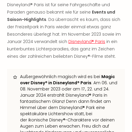
Rou
Disneyland® Paris ist für seine Fahrgeschäfte und
Das
Paraden genauso bekannt wie für seine
Events und
Musi
Saison-Highlights
. Da überrascht es kaum, dass sich
Köni
der Freizeitpark in Paris wieder einmal etwas ganz
der
Besonderes überlegt hat: Im November 2023 sowie im
Löw
Januar 2024 verwandelt sich
Disneyland® Paris
in ein
Die
Eisk
kunterbuntes Lichterparadies, das ganz im Zeichen
Tarz
eines der zahlreichen beliebten Disney®-Filme steht.
MJ
–
Das
Außergewöhnlich magisch wird es bei
Magic
Mich
over Disney® in Disneyland® Paris
: Am 06. und
Jac
08. November 2023 oder am 17., 22. und 24.
Musi
Januar 2024 erstrahlt Disneyland® Paris in
Der
fantastischem Glanz! Denn dann findet am
Teuf
Himmel über dem Disneyland® Park eine
träg
spektakuläre Lichtershow statt, bei
Pra
der ikonische Disney®-Charaktere vor deinen
Die
Augen zum Leben erwachen. Freu dich auf