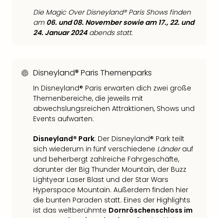
Even
Die Magic Over Disneyland® Paris Shows finden
at
am
06. und 08. November sowie am 17., 22. und
War
24. Januar 2024
abends statt.
Bros.
Stud
Tour
Disneyland® Paris Themenparks
Lon
–
In Disneyland® Paris erwarten dich zwei große
The
Themenbereiche, die jeweils mit
Mak
abwechslungsreichen Attraktionen, Shows und
of
Events aufwarten:
Harr
Pott
Disneyland® Park
: Der Disneyland® Park teilt
Form
sich wiederum in fünf verschiedene
Länder
auf
und beherbergt zahlreiche Fahrgeschäfte,
1
darunter der Big Thunder Mountain, der Buzz
Die
Lightyear Laser Blast und der Star Wars
Auss
Hyperspace Mountain. Außerdem finden hier
Imme
die bunten Paraden statt. Eines der Highlights
Auss
ist das weltberühmte
Dornröschenschloss im
alle