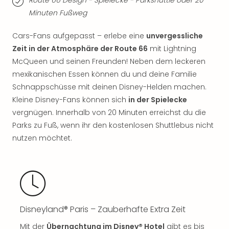
Mer
Minuten Fußweg
Ben
Mus
Cars-Fans aufgepasst – erlebe eine
unvergessliche
Stut
Zeit in der Atmosphäre der Route 66
mit Lightning
Pors
McQueen und seinen Freunden! Neben dem leckeren
Mus
mexikanischen Essen können du und deine Familie
Auto
Wolf
Schnappschüsse mit deinen Disney-Helden machen.
BM
Kleine Disney-Fans können sich
in der Spielecke
Mus
vergnügen. Innerhalb von 20 Minuten erreichst du die
in
Parks zu Fuß, wenn ihr den kostenlosen Shuttlebus nicht
Mün
nutzen möchtet.
Barb
Mus
Tec
Spey
alle
Ang
Disneyland® Paris – Zauberhafte Extra Zeit
Auss
Ga
Mit der
Übernachtung im Disney® Hotel
gibt es bis