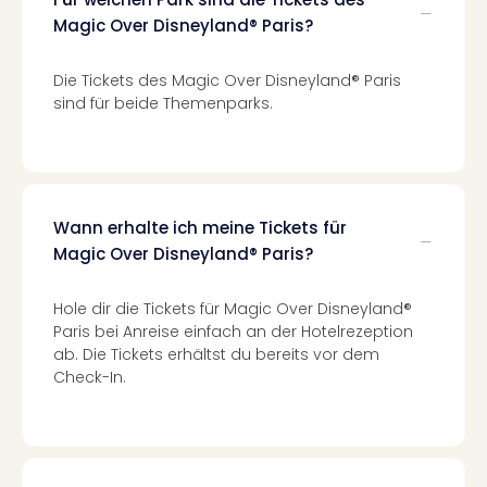
Kurz
Magic Over Disneyland® Paris?
Eur
Kurz
Belg
Die Tickets des Magic Over Disneyland® Paris
sind für beide Themenparks.
Kurz
Deu
Kurz
Itali
Kurz
Holl
Wann erhalte ich meine Tickets für
Kurz
Magic Over Disneyland® Paris?
Öste
Kurz
Hole dir die Tickets für Magic Over Disneyland®
Pole
Paris bei Anreise einfach an der Hotelrezeption
Kurz
ab. Die Tickets erhältst du bereits vor dem
Schw
Check-In.
alle
Ang
Städ
Eur