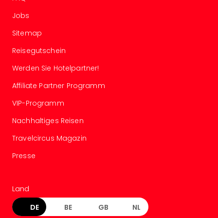
Haa
Jobs
Rot
alle
Sitemap
Ang
Itali
Reisegutschein
Rom
Werden Sie Hotelpartner!
alle
Ang
Affiliate Partner Programm
Urla
Urla
VIP-Programm
Urla
Nachhaltiges Reisen
in
Itali
Travelcircus Magazin
Urla
Presse
am
See
Urla
Land
am
Gar
DE
BE
GB
NL
Urla