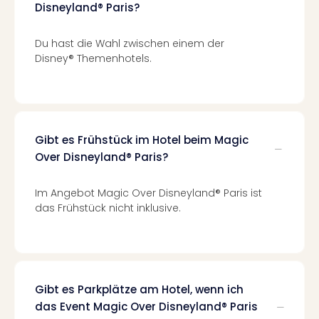
The
Disneyland® Paris?
Sins
Bad
Du hast die Wahl zwischen einem der
Sch
Disney® Themenhotels.
Tau
The
The
Eusk
Caro
Gibt es Frühstück im Hotel beim Magic
The
Over Disneyland® Paris?
Aqu
Prag
Bali
Im Angebot Magic Over Disneyland® Paris ist
The
das Frühstück nicht inklusive.
The
Bad
Wöri
Rula
Eur
Gibt es Parkplätze am Hotel, wenn ich
Karl
das Event Magic Over Disneyland® Paris
alle