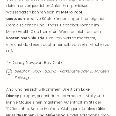
Thea
deinen unvergesslichen Aufenthalt genießen.
ABB
Wasserratten können sich im
Metro Pool
Voy
austoben
, kreative Köpfe können sogar ihren eigenen
in
Comic zeichnen und Fitness-Liebhaber können im
Lon
Metro Health Club trainieren. Wenn du nicht auf den
Harr
kostenlosen Shuttle
zum Park warten möchtest,
Pott
Thea
erreichst du diesen auch innerhalb von zehn Minuten zu
Lon
Fuß.
GOP
Vari
4⭑ Disney Newport Bay Club
Thea
Seeblick - Pool - Sauna - Parkshuttle oder 15 Minuten
Frie
Fußweg
Pala
Berli
Ahoi und herzlich willkommen! Direkt am
Lake
Fest
Neu
Disney
gelegen, erlebst du zusammen mit Micky und
Fest
Minnie Mouse einen maritimen Aufenthalt im Stil der
Bad
1920er Jahre. Speise im Yacht Club, genieße
das kühle
Bad
Nass des Innen- und Außenpools
oder entspanne dich