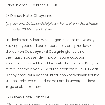
Fest
Stör
Parks in circa 15 Minuten zu Fuß.
Fest
3⭑ Disney Hotel Cheyenne
Mus
Fuld
In- und Outdoor-Spielplatz - Ponyreiten - Parkshuttle
Are
oder 20 Minuten Fußweg
di
Ver
Entdecke den Wilden Westen gemeinsam mit Woody,
alle
Buzz Lightyear und den anderen Toy Story Helden. Für
Ang
Musi
die
kleinen Cowboys und Cowgirls
gibt es einen
Musi
thematisch passenden Indoor- sowie Outdoor-
Ham
Spielplatz und die Möglichkeit, selbst auf einem Pony zu
alle
reiten. Innerhalb von 20 Minuten erreichst du zu Fuß das
Ang
Disneyland® Paris oder du nutzt den kostenlosen Shuttle
Kultu
zu den Parks, wo du und deine Familie unvergessliche
&
Tage erleben können.
Spor
Mus
2⭑ Disney Hotel Santa Fe
Tec
Sins
Route 66 Design - Spielecke - Parkshuttle oder 20