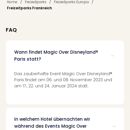
/
/
/
Home
Freizeitparks
Freizeitparks Europa
Well
Freizeitparks Frankreich
Eur
Deu
Itali
Nied
FAQ
Öste
Pole
Südt
Wann findet Magic Over Disneyland®
Mar
Paris statt?
Karl
alle
Ang
Das zauberhafte Event Magic Over Disneyland®
The
Paris findet am 06. und 08. November 2023 und
The
am 17., 22. und 24. Januar 2024 statt.
Erdi
Trop
Isla
The
Bad
In welchem Hotel übernachten wir
Wöri
während des Events Magic Over