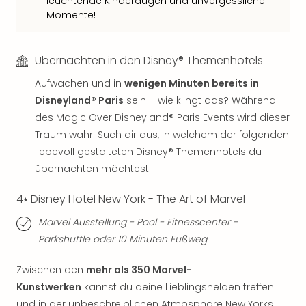
leuchtende Kinderaugen und unvergessliche
Sch
Momente!
und
das
Biest
Übernachten in den Disney® Themenhotels
Wie
Mari
Aufwachen und in
wenigen Minuten bereits in
Ther
Disneyland® Paris
sein – wie klingt das? Während
Sta
des Magic Over Disneyland® Paris Events wird dieser
Ente
Traum wahr! Such dir aus, in welchem der folgenden
Das
Pha
liebevoll gestalteten Disney® Themenhotels du
der
übernachten möchtest:
Ope
Köln
4⭑ Disney Hotel New York - The Art of Marvel
Tan
Marvel Ausstellung - Pool - Fitnesscenter -
der
Parkshuttle oder 10 Minuten Fußweg
Vam
alle
Zwischen den
mehr als 350 Marvel-
Ang
Sho
Kunstwerken
kannst du deine Lieblingshelden treffen
&
und in der unbeschreiblichen Atmosphäre New Yorks