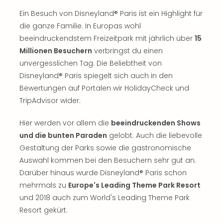
Con
Schl
Ein Besuch von Disneyland® Paris ist ein Highlight für
Sch
die ganze Familie. In Europas wohl
Konz
beeindruckendstem Freizeitpark mit jährlich über
15
alle
Millionen Besuchern
verbringst du einen
Ang
unvergesslichen Tag. Die Beliebtheit von
Fest
Disneyland® Paris spiegelt sich auch in den
Glüc
Bewertungen auf Portalen wir HolidayCheck und
Insel
Mer
TripAdvisor wider.
Lun
Black
Hier werden vor allem die
beeindruckenden Shows
Festi
und die bunten Paraden
gelobt. Auch die liebevolle
Nibiri
Gestaltung der Parks sowie die gastronomische
Festi
Auswahl kommen bei den Besuchern sehr gut an.
Ikar
Darüber hinaus wurde Disneyland® Paris schon
Festi
mehrmals zu
Europe's Leading Theme Park Resort
alle
und 2018 auch zum World's Leading Theme Park
Ang
Loca
Resort gekürt.
Konz