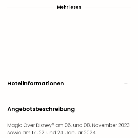
noc
Mehr lesen
meh
Frei
Frei
Eur
Frei
Deu
Frei
Nied
Frei
Öste
Frei
Hotelinformationen
Fran
Musi
&
Sho
Angebotsbeschreibung
Musi
Starl
Magic Over Disney® am 06. und 08. November 2023
Expr
sowie am 17., 22. und 24. Januar 2024
Moul