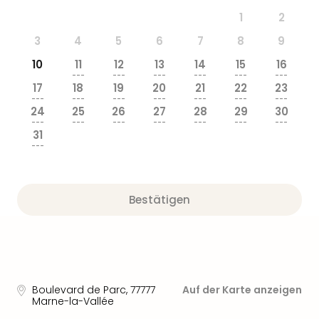
Sere
1
2
Park
Allw
3
4
5
6
7
8
9
Müns
10
11
12
13
14
15
16
Zoo
---
---
---
---
---
---
Leip
17
18
19
20
21
22
23
Safa
---
---
---
---
---
---
---
24
25
26
27
28
29
30
Beek
---
---
---
---
---
---
---
Ber
31
ZOO
---
Erle
Gels
Welt
Bestätigen
Wal
Nau
Aqu
Zool
Gar
Berli
Boulevard de Parc
,
77777
Auf der Karte anzeigen
alle
Marne-la-Vallée
Ang