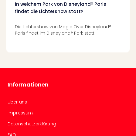
Lon
In welchem Park von Disneyland® Paris
Paris
findet die Lichtershow statt?
Brüs
Prag
Bud
Die Lichtershow von Magic Over Disneyland®
Paris findet im Disneyland® Park statt.
Wie
alle
Ang
Deu
Köln
Ham
Berli
Leip
Informationen
Dre
Fran
Mün
Über uns
alle
Impressum
Ang
Nied
Datenschutzerklärung
Ams
Den
FAQ