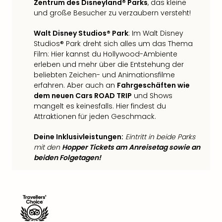
Zentrum des Disneyland® Parks
, das kleine
Ang
und große Besucher zu verzaubern versteht!
Spor
Skiu
Walt Disney Studios® Park
: Im Walt Disney
in
Studios® Park dreht sich alles um das Thema
Deu
Film: Hier kannst du Hollywood-Ambiente
Skiu
erleben und mehr über die Entstehung der
in
beliebten Zeichen- und Animationsfilme
Öste
erfahren. Aber auch an
Fahrgeschäften wie
Form
dem neuen Cars ROAD TRIP
und Shows
1
mangelt es keinesfalls. Hier findest du
Reis
Attraktionen für jeden Geschmack.
Konz
Konz
Deine Inklusivleistungen:
Eintritt in beide Parks
mit den
Hopper Tickets am Anreisetag sowie an
Pitbu
beiden Folgetagen!
Karo
G
Back
Boy
Disn
in