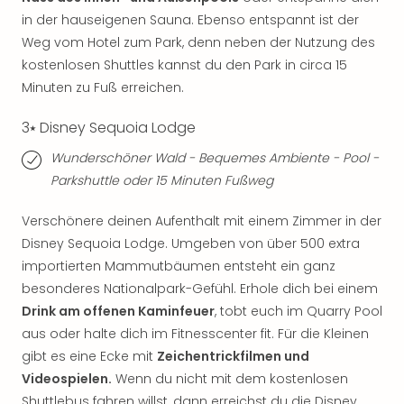
Qua
in der hauseigenen Sauna. Ebenso entspannt ist der
Com
Weg vom Hotel zum Park, denn neben der Nutzung des
Club
kostenlosen Shuttles kannst du den Park in circa 15
Pret
Wo
Minuten zu Fuß erreichen.
alle
Ang
3⭑ Disney Sequoia Lodge
TV
Wunderschöner Wald - Bequemes Ambiente - Pool -
Sho
Parkshuttle oder 15 Minuten Fußweg
ZDF
Fern
Verschönere deinen Aufenthalt mit einem Zimmer in der
in
Disney Sequoia Lodge. Umgeben von über 500 extra
Main
Stef
importierten Mammutbäumen entsteht ein ganz
Raa
besonderes Nationalpark-Gefühl. Erhole dich bei einem
Sho
Drink am offenen Kaminfeuer
, tobt euch im Quarry Pool
alle
aus oder halte dich im Fitnesscenter fit. Für die Kleinen
Ang
gibt es eine Ecke mit
Zeichentrickfilmen und
Fest
Videospielen.
Wenn du nicht mit dem kostenlosen
Dom
Shuttlebus fahren willst, dann erreichst du die Disney