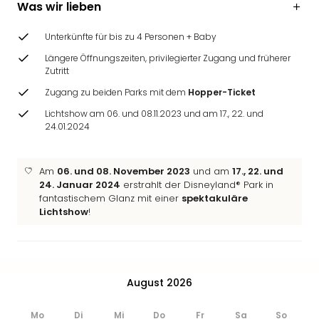
Was wir lieben
Ang
Wass
Unterkünfte für bis zu 4 Personen + Baby
Trop
Isla
Längere Öffnungszeiten, privilegierter Zugang und früherer
The
Zutritt
Erdi
Zugang zu beiden Parks mit dem
Hopper-Ticket
Rula
Lichtshow am 06. und 08.11.2023 und am 17., 22. und
Bad
24.01.2024
Sch
aqu
The
Am
06. und 08. November 2023
und am
17., 22. und
Sins
24. Januar 2024
erstrahlt der Disneyland® Park in
alle
fantastischem Glanz mit einer
spektakuläre
Ang
Lichtshow
!
Zoo
&
Safa
Erle
August 2026
Zoo
Han
Mo
Di
Mi
Do
Fr
Sa
So