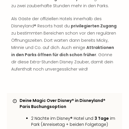
Of
zu zwei zauberhafte Stunden mehr in den Parks.
Thro
Stud
Als Gäste der offiziellen Hotels innerhalb des
Tour
Disneyland® Resorts hast du
privilegierten Zugang
Swar
zu bestimmten Bereichen schon vor den regulären
Krist
Mini
Öffnungszeiten. Dort warten dann bereits Micky,
Wun
Minnie und Co. auf dich. Auch einige
Attraktionen
Ham
in den Parks öffnen für dich schon früher
. Gönne
War
dir diese Extra-Stunden Disney Zauber, damit dein
Bros.
Aufenthalt noch unvergesslicher wird!
Stud
Tour
Lon
–
The
Deine Magic Over Disney® in Disneyland®
Mak
Paris Buchungsoption
of
Harr
2 Nächte im Disney® Hotel und
3 Tage
im
Pott
Park (Anreisetag + beiden Folgetage)
An