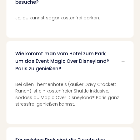
besuche?
Ang
Kurz
Ja, du kannst sogar kostenfrei parken.
Kurz
Deu
Kurz
Ost
Kurz
Nor
Wie kommt man vom Hotel zum Park,
Kurz
um das Event Magic Over Disneyland®
Baye
Paris zu genießen?
Kurz
Harz
Bei allen Themenhotels (außer Davy Crockett
Kurz
Ranch) ist ein kostenfreier Shuttle inklusive,
Sch
sodass du Magic Over Disneyland® Paris ganz
Kurz
stressfrei genießen kannst.
Bod
Kurz
Allg
alle
Ang
Für welchen Park sind die Tickets des