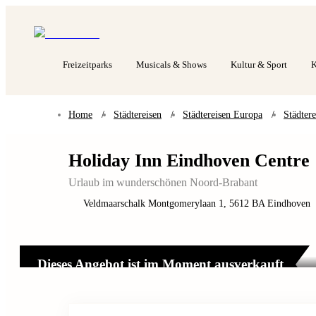
Freizeitparks
Musicals & Shows
Kultur & Sport
K
Home
/
Städtereisen
/
Städtereisen Europa
/
Städter
Holiday Inn Eindhoven Centre
Urlaub im wunderschönen Noord-Brabant
Veldmaarschalk Montgomerylaan 1
,
5612 BA
Eindhoven
Beispielbild Standard Doppel- oder Twinzimmer
Dieses Angebot ist im Moment ausverkauft