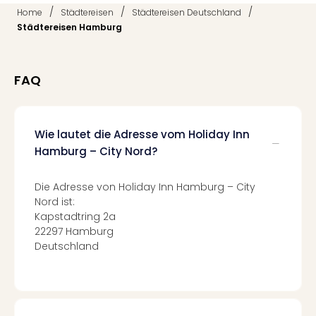
Qua
/
/
/
Home
Städtereisen
Städtereisen Deutschland
Com
Städtereisen Hamburg
Club
Pret
Wo
FAQ
alle
Ang
TV
Sho
Wie lautet die Adresse vom Holiday Inn
ZDF
Hamburg – City Nord?
Fern
in
Die Adresse von Holiday Inn Hamburg – City
Main
Nord ist:
Stef
Kapstadtring 2a
Raa
22297 Hamburg
Sho
Deutschland
alle
Ang
Fest
Dom