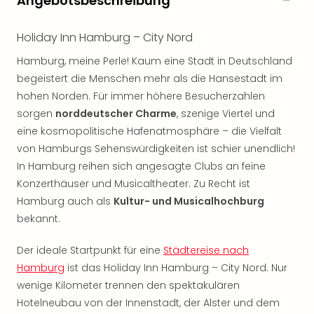
Angebotsbeschreibung
noc
meh
Holiday Inn Hamburg – City Nord
Frei
Frei
Hamburg, meine Perle! Kaum eine Stadt in Deutschland
Eur
begeistert die Menschen mehr als die Hansestadt im
Frei
hohen Norden. Für immer höhere Besucherzahlen
Deu
sorgen
norddeutscher Charme
, szenige Viertel und
Frei
eine kosmopolitische Hafenatmosphäre – die Vielfalt
Nied
von Hamburgs Sehenswürdigkeiten ist schier unendlich!
Frei
In Hamburg reihen sich angesagte Clubs an feine
Öste
Frei
Konzerthäuser und Musicaltheater. Zu Recht ist
Fran
Hamburg auch als
Kultur- und Musicalhochburg
Musi
bekannt.
&
Sho
Der ideale Startpunkt für eine
Städtereise nach
Musi
Hamburg
ist das Holiday Inn Hamburg – City Nord. Nur
Starl
wenige Kilometer trennen den spektakulären
Expr
Hotelneubau von der Innenstadt, der Alster und dem
Moul