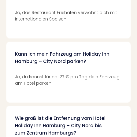
Mer
Ben
Ja, das Restaurant Freihafen verwöhnt dich mit
Mus
internationalen Speisen.
Stut
Pors
Mus
Auto
Wolf
Kann ich mein Fahrzeug am Holiday Inn
BM
Hamburg – City Nord parken?
Mus
in
Ja, du kannst für ca. 27 € pro Tag dein Fahrzeug
Mün
am Hotel parken.
Barb
Mus
Tec
Spey
alle
Wie groß ist die Entfernung vom Hotel
Ang
Auss
Holiday Inn Hamburg – City Nord bis
Ga
zum Zentrum Hamburgs?