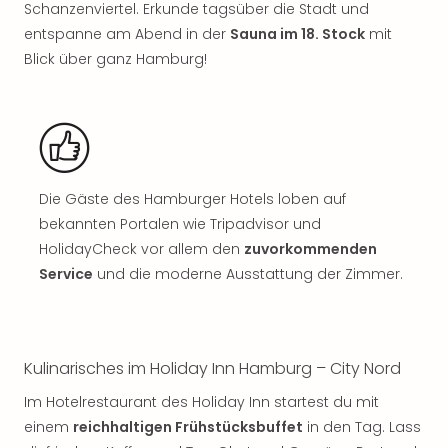
Schanzenviertel. Erkunde tagsüber die Stadt und
Rou
Das
entspanne am Abend in der
Sauna im 18. Stock
mit
Musi
Blick über ganz Hamburg!
Köni
der
Löw
Die
Eisk
Tarz
Die Gäste des Hamburger Hotels loben auf
MJ
bekannten Portalen wie Tripadvisor und
–
HolidayCheck vor allem den
zuvorkommenden
Das
Mich
Service
und die moderne Ausstattung der Zimmer.
Jac
Musi
Der
Teuf
Kulinarisches im Holiday Inn Hamburg – City Nord
träg
Im Hotelrestaurant des Holiday Inn startest du mit
Pra
einem
reichhaltigen Frühstücksbuffet
in den Tag. Lass
Die