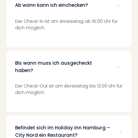
Fest
Ab wann kann ich einchecken?
Stör
Fest
Mus
Der Check-In ist am Anreisetag ab 15:00 Uhr für
Fuld
dich möglich.
Are
di
Ver
alle
Ang
Bis wann muss ich ausgecheckt
Musi
haben?
Musi
Ham
Der Check-Out ist am Abreisetag bis 12:00 Uhr für
alle
dich möglich.
Ang
Kultu
&
Spor
Mus
Befindet sich im Holiday Inn Hamburg –
Tec
City Nord ein Restaurant?
Sins