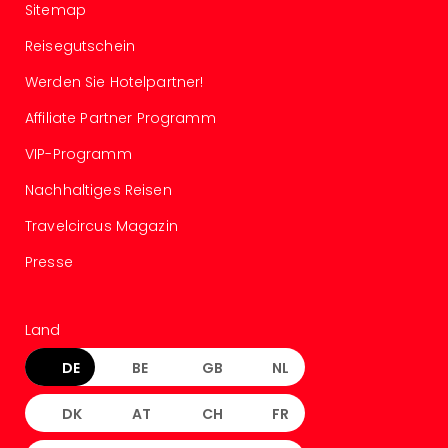
Sitemap
Ang
Spor
Reisegutschein
Skiu
in
Werden Sie Hotelpartner!
Deu
Affiliate Partner Programm
Skiu
in
VIP-Programm
Öste
Form
Nachhaltiges Reisen
1
Travelcircus Magazin
Reis
Konz
Presse
Konz
Pitbu
Karo
Land
G
Back
DE
BE
GB
NL
Boy
Disn
DK
AT
CH
FR
in