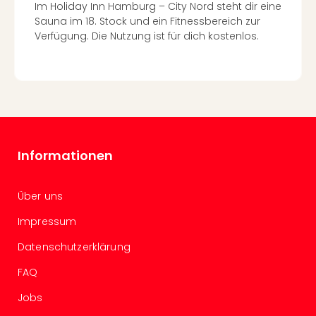
Im Holiday Inn Hamburg – City Nord steht dir eine
Even
Sauna im 18. Stock und ein Fitnessbereich zur
at
Verfügung. Die Nutzung ist für dich kostenlos.
War
Bros.
Stud
Tour
Lon
–
The
Mak
Informationen
of
Harr
Über uns
Pott
Form
Impressum
1
Die
Datenschutzerklärung
Auss
FAQ
Imme
Auss
Jobs
alle