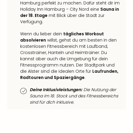
Hamburg perfekt zu machen. Dafür steht dir im
Thea
Holiday Inn Hamburg – City Nord eine
Sauna in
ABB
der 18. Etage
mit Blick über die Stadt zur
Voy
Verfügung.
in
Lon
Wenn du lieber dein
tägliches Workout
Harr
absolvieren
willst, gehst du am besten in den
Pott
kostenlosen Fitnessbereich mit Laufband,
Thea
Crosstrainer, Hanteln und Heimtrainer. Du
Lon
kannst aber auch die Umgebung für dein
GOP
Fitnessprogramm nutzen. Der Stadtpark und
Vari
die Alster sind die idealen Orte für
Laufrunden,
Thea
Radtouren und Spaziergänge
.
Frie
Pala
Deine Inklusivleistungen:
Die Nutzung der
Sauna im 18. Stock und des Fitnessbereichs
Berli
sind für dich inklusive.
Fest
Neu
Fest
Bad
Bad