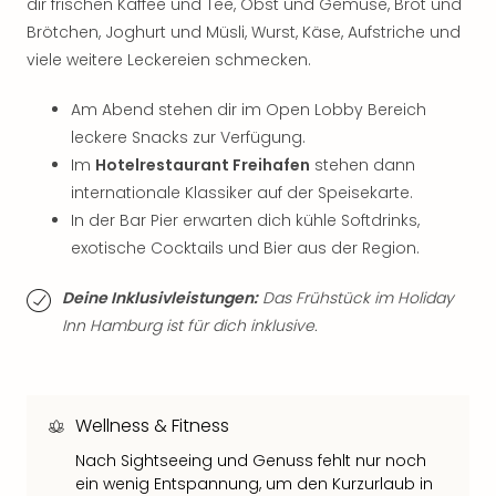
Sch
dir frischen Kaffee und Tee, Obst und Gemüse, Brot und
und
Brötchen, Joghurt und Müsli, Wurst, Käse, Aufstriche und
das
viele weitere Leckereien schmecken.
Biest
Wie
Am Abend stehen dir im Open Lobby Bereich
Mari
leckere Snacks zur Verfügung.
Ther
Im
Hotelrestaurant Freihafen
stehen dann
Sta
internationale Klassiker auf der Speisekarte.
Ente
In der Bar Pier erwarten dich kühle Softdrinks,
Das
Pha
exotische Cocktails und Bier aus der Region.
der
Ope
Deine Inklusivleistungen:
Das Frühstück im Holiday
Köln
Inn Hamburg ist für dich inklusive.
Tan
der
Vam
alle
Wellness & Fitness
Ang
Nach Sightseeing und Genuss fehlt nur noch
Sho
ein wenig Entspannung, um den Kurzurlaub in
&