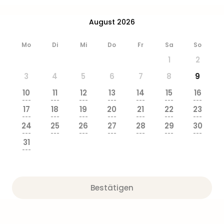
Ang
Wass
August 2026
Trop
Isla
Mo
Di
Mi
Do
Fr
Sa
So
The
1
2
Erdi
Rula
3
4
5
6
7
8
9
Bad
10
11
12
13
14
15
16
Sch
---
---
---
---
---
---
---
aqu
17
18
19
20
21
22
23
The
---
---
---
---
---
---
---
24
25
26
27
28
29
30
Sins
---
---
---
---
---
---
---
alle
31
Ang
---
Zoo
&
Safa
Bestätigen
Erle
Zoo
Han