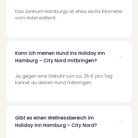
Of
Thro
Das Zentrum Hamburgs ist etwa sechs Kilometer
Stud
vom Hotel entfernt.
Tour
Swar
Krist
Mini
Wun
Kann ich meinen Hund ins Holiday Inn
Ham
Hamburg – City Nord mitbringen?
War
Bros.
Ja, gegen eine Gebühr von ca. 25 € pro Tag
Stud
kannst du deinen Hund mitbringen.
Tour
Lon
–
The
Mak
of
Gibt es einen Wellnessbereich im
Harr
Holiday Inn Hamburg – City Nord?
Pott
An