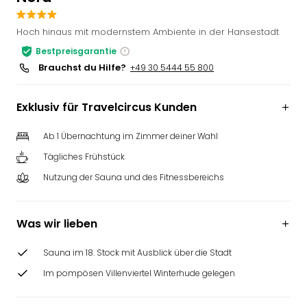
Slag
Eftel
Hoch hinaus mit modernstem Ambiente in der Hansestadt
LEG
Bestpreisgarantie
Deu
Brauchst du Hilfe?
+49 30 5444 55 800
Parc
Astér
Rast
Exklusiv für Travelcircus Kunden
Lan
Baye
Ab 1 Übernachtung im Zimmer deiner Wahl
Park
Tägliches Frühstück
Plop
Nutzung der Sauna und des Fitnessbereichs
Deu
(eh
Holi
Was wir lieben
Park
Tivol
Sauna im 18. Stock mit Ausblick über die Stadt
Kop
Futu
Im pompösen Villenviertel Winterhude gelegen
Bela
alle