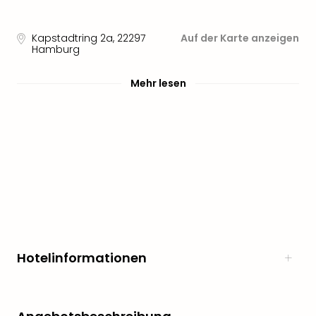
Sere
Park
Allw
Kapstadtring 2a
,
22297
Auf der Karte anzeigen
Müns
Hamburg
Zoo
Leip
Mehr lesen
Safa
Beek
Ber
ZOO
Erle
Gels
Welt
Wal
Nau
Aqu
Zool
Hotelinformationen
Gar
Berli
alle
Ang