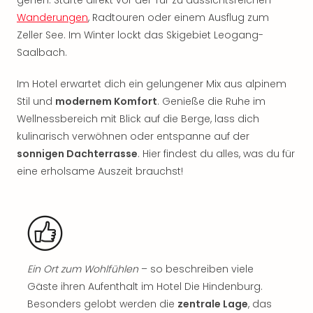
gehen. Starte direkt vor der Tür zu aussichtsreichen
Rou
Wanderungen
, Radtouren oder einem Ausflug zum
Das
Zeller See. Im Winter lockt das Skigebiet Leogang-
Musi
Köni
Saalbach.
der
Löw
Im Hotel erwartet dich ein gelungener Mix aus alpinem
Die
Stil und
modernem Komfort
. Genieße die Ruhe im
Eisk
Wellnessbereich mit Blick auf die Berge, lass dich
Tarz
kulinarisch verwöhnen oder entspanne auf der
MJ
sonnigen Dachterrasse
. Hier findest du alles, was du für
–
eine erholsame Auszeit brauchst!
Das
Mich
Jac
Musi
Der
Teuf
träg
Ein Ort zum Wohlfühlen
– so beschreiben viele
Pra
Gäste ihren Aufenthalt im Hotel Die Hindenburg.
Die
Besonders gelobt werden die
zentrale Lage
, das