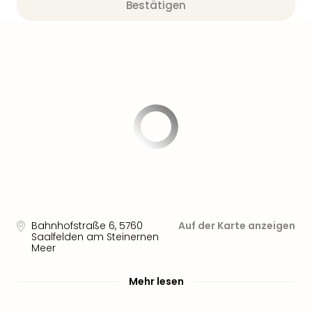
Sere
Bestätigen
Park
Allw
Müns
Zoo
Leip
Safa
Beek
Ber
ZOO
Erle
Gels
Welt
Wal
Nau
Bahnhofstraße 6
,
5760
Auf der Karte anzeigen
Aqu
Saalfelden am Steinernen
Zool
Meer
Gar
Berli
Mehr lesen
alle
Ang