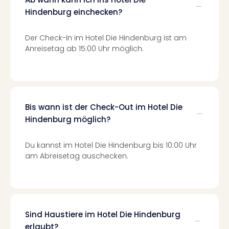
Mer
Hindenburg einchecken?
Ben
Mus
Der Check-In im Hotel Die Hindenburg ist am
Stut
Anreisetag ab 15:00 Uhr möglich.
Pors
Mus
Auto
Wolf
BM
Bis wann ist der Check-Out im Hotel Die
Mus
in
Hindenburg möglich?
Mün
Barb
Du kannst im Hotel Die Hindenburg bis 10:00 Uhr
Mus
am Abreisetag auschecken.
Tec
Spey
alle
Ang
Auss
Sind Haustiere im Hotel Die Hindenburg
Ga
erlaubt?