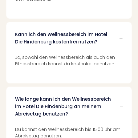
Even
at
War
Bros.
Stud
Kann ich den Wellnessbereich im Hotel
Tour
Die Hindenburg kostenfrei nutzen?
Lon
–
Ja, sowohl den Wellnessbereich als auch den
The
Fitnessbereich kannst du kostenfrei benutzen.
Mak
of
Harr
Pott
Form
Wie lange kann ich den Wellnessbereich
1
im Hotel Die Hindenburg an meinem
Die
Abreisetag benutzen?
Auss
Imme
Auss
Du kannst den Wellnessbereich bis 15:00 Uhr am
alle
Abreisetag benutzen.