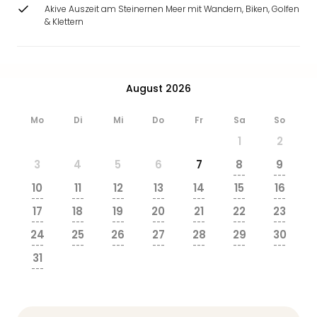
Ang
Akive Auszeit am Steinernen Meer mit Wandern, Biken, Golfen
& Klettern
Wass
Trop
Isla
The
Erdi
August 2026
Rula
Bad
Mo
Di
Mi
Do
Fr
Sa
So
Sch
1
2
aqu
The
3
4
5
6
7
8
9
---
---
Sins
10
11
12
13
14
15
16
alle
---
---
---
---
---
---
---
Ang
17
18
19
20
21
22
23
---
---
---
---
---
---
---
Zoo
24
25
26
27
28
29
30
&
---
---
---
---
---
---
---
Safa
31
---
Erle
Zoo
Han