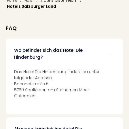
Fest
/
/
Hotels Österreich
/
Home
Hotel
Stör
Hotels Salzburger Land
Fest
Mus
Fuld
FAQ
Are
di
Ver
Wo befindet sich das Hotel Die
alle
Ang
Hindenburg?
Musi
Musi
Das Hotel Die Hindenburg findest du unter
Ham
folgender Adresse:
alle
Bahnhofstraße 6
Ang
5760 Saalfelden am Steinernen Meer
Kultu
Österreich
&
Spor
Mus
Tec
Sins
Ab wann kann ich ins Hotel Die