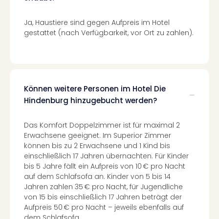
Of
Thro
Ja, Haustiere sind gegen Aufpreis im Hotel
Stud
gestattet (nach Verfügbarkeit, vor Ort zu zahlen).
Tour
Swar
Krist
Mini
Wun
Ham
Können weitere Personen im Hotel Die
War
Hindenburg hinzugebucht werden?
Bros.
Stud
Das Komfort Doppelzimmer ist für maximal 2
Tour
Erwachsene geeignet. Im Superior Zimmer
Lon
können bis zu 2 Erwachsene und 1 Kind bis
–
einschließlich 17 Jahren übernachten. Für Kinder
The
bis 5 Jahre fällt ein Aufpreis von 10 € pro Nacht
Mak
auf dem Schlafsofa an. Kinder von 5 bis 14
of
Jahren zahlen 35 € pro Nacht, für Jugendliche
Harr
von 15 bis einschließlich 17 Jahren beträgt der
Pott
Aufpreis 50 € pro Nacht – jeweils ebenfalls auf
An
dem Schlafsofa.