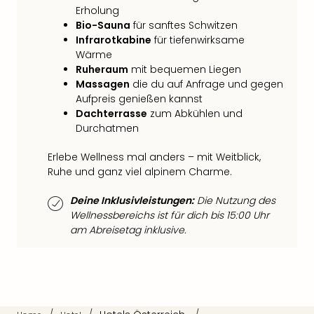
Qua
Erholung
Com
Bio-Sauna
für sanftes Schwitzen
Club
Infrarotkabine
für tiefenwirksame
Pret
Wärme
Wo
Ruheraum
mit bequemen Liegen
alle
Massagen
die du auf Anfrage und gegen
Ang
Aufpreis genießen kannst
TV
Dachterrasse
zum Abkühlen und
Sho
Durchatmen
ZDF
Erlebe Wellness mal anders – mit Weitblick,
Fern
Ruhe und ganz viel alpinem Charme.
in
Main
Deine Inklusivleistungen:
Die Nutzung des
Stef
Wellnessbereichs ist für dich bis 15:00 Uhr
Raa
am Abreisetag inklusive.
Sho
alle
Ang
Fest
Dom