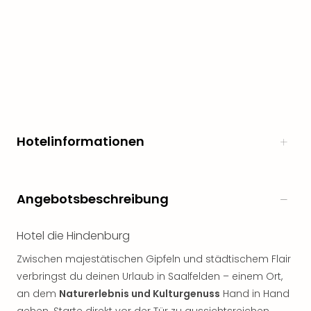
noc
meh
Frei
Frei
Eur
Frei
Deu
Frei
Nied
Hotelinformationen
Frei
Öste
Frei
Fran
Angebotsbeschreibung
Musi
&
Hotel die Hindenburg
Sho
Musi
Zwischen majestätischen Gipfeln und städtischem Flair
Starl
verbringst du deinen Urlaub in Saalfelden – einem Ort,
Expr
an dem
Naturerlebnis und Kulturgenuss
Hand in Hand
Moul