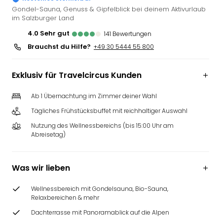
Slag
Gondel-Sauna, Genuss & Gipfelblick bei deinem Aktivurlaub
im Salzburger Land
Eftel
LEG
4.0
sehr gut
141
Bewertungen
Deu
Brauchst du Hilfe?
+49 30 5444 55 800
Parc
Astér
Rast
Exklusiv für Travelcircus Kunden
Lan
Baye
Ab 1 Übernachtung im Zimmer deiner Wahl
Park
Tägliches Frühstücksbuffet mit reichhaltiger Auswahl
Plop
Nutzung des Wellnessbereichs (bis 15:00 Uhr am
Deu
Abreisetag)
(eh
Holi
Park
Was wir lieben
Tivol
Kop
Wellnessbereich mit Gondelsauna, Bio-Sauna,
Futu
Relaxbereichen & mehr
Bela
Dachterrasse mit Panoramablick auf die Alpen
alle