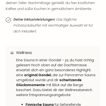
deinen Teller. Nachmittags genießt du hier köstlichen
Thea
ABB
Kaffee und süße Kuchen in gemütlichem Ambiente.
Voy
in
Deine Inklusivleistungen:
Das tägliche
Lon
Frühstücksbuffet mit reichhaltiger Auswahl ist für
Harr
dich inkludiert.
Pott
Thea
Lon
GOP
Wellness
Vari
Eine Sauna in einer Gondel – ja, du hast richtig
Thea
gelesen! Hoch oben auf der Dachterrasse
Frie
erwartet dich ein ganz besonderes Highlight:
Pala
eine
original Gondel
, die zur Panorama-Sauna
Berli
umgebaut wurde und dir
schwitzende
Fest
Glücksmomente
mit Blick auf die Berge
Neu
beschert. Dazu bietet dir der Wellnessbereich
Fest
weitere Entspannungsangebote:
Bad
Bad
Finnische Sauna
für tiefgreifende