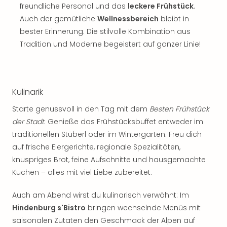
Sch
freundliche Personal und das
leckere Frühstück
.
und
Auch der gemütliche
Wellnessbereich
bleibt in
das
bester Erinnerung. Die stilvolle Kombination aus
Biest
Tradition und Moderne begeistert auf ganzer Linie!
Wie
Mari
Ther
Sta
Ente
Kulinarik
Das
Starte genussvoll in den Tag mit dem
Besten Frühstück
Pha
der Stadt
. Genieße das Frühstücksbuffet entweder im
der
Ope
traditionellen Stüberl oder im Wintergarten. Freu dich
Köln
auf frische Eiergerichte, regionale Spezialitäten,
Tan
knuspriges Brot, feine Aufschnitte und hausgemachte
der
Kuchen – alles mit viel Liebe zubereitet.
Vam
alle
Auch am Abend wirst du kulinarisch verwöhnt: Im
Ang
Hindenburg s'Bistro
bringen wechselnde Menüs mit
Sho
saisonalen Zutaten den Geschmack der Alpen auf
&