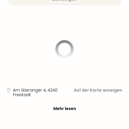
Sere
Park
Allw
Müns
Zoo
Leip
Safa
Beek
Ber
ZOO
Erle
Gels
Welt
Wal
Nau
Am Stieranger 4
,
4240
Auf der Karte anzeigen
Freistadt
Aqu
Zool
Gar
Mehr lesen
Berli
alle
Ang