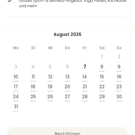
Großes Sport- & Selfness-Angebot: Yoga, Pilates, Kochkurse
Ang
und mehr
Wass
Trop
Isla
The
August 2026
Erdi
Rula
Mo
Di
Mi
Do
Fr
Sa
So
Bad
Sch
1
2
aqu
3
4
5
6
7
8
9
The
---
---
Sins
10
11
12
13
14
15
16
---
---
---
---
---
---
---
alle
17
18
19
20
21
22
23
Ang
---
---
---
---
---
---
---
Zoo
24
25
26
27
28
29
30
---
---
---
---
---
---
---
&
31
Safa
---
Erle
Zoo
Han
Bestätigen