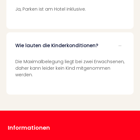
Even
Ja, Parken ist am Hotel inklusive.
at
War
Bros.
Stud
Tour
Wie lauten die Kinderkonditionen?
Lon
–
The
Die Maximalbelegung liegt bei zwei Erwachsenen,
Mak
daher kann leider kein Kind mitgenommen
of
werden.
Harr
Pott
Form
1
Die
Auss
Imme
Informationen
Auss
alle