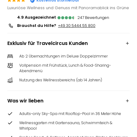
Kostenlos stornierbar
Slag
Luxuriöse Wellness und Genuss mit Panoramablick ins Grüne
Eftel
4.9
ausgezeichnet
247
Bewertungen
LEG
Brauchst du Hilfe?
Deu
+49 30 5444 55 800
Parc
Astér
Exklusiv für Travelcircus Kunden
Rast
Lan
Ab 2 Übernachtungen im Deluxe Doppelzimmer
Baye
Vollpension mit Frühstück, Lunch & Food-Sharing-
Park
Abendmenü
Plop
Deu
Nutzung des Wellnessbereichs (ab 14 Jahren)
(eh
Holi
Park
Was wir lieben
Tivol
Kop
Adults-only Sky-Spa mit Rooftop-Pool in 36 Meter Höhe
Futu
Wellnessgarten mit Gartensauna, Schwimmteich &
Bela
Whirlpool
alle