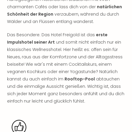
Rou
charmanten Cafés oder lass dich von der
natürlichen
Das
Schönheit der Region
verzaubern, während du durch
Musi
Wälder und an Flüssen entlang wanderst.
Köni
der
Das Besondere: Das Hotel Freigold ist das
erste
Löw
Die
Impulshotel seiner Art
und somit nicht einfach nur ein
Eisk
klassisches Wellnesshotel. Hier heißt es: offen sein für
Tarz
Neues, raus aus der Komfortzone und der Alltagsstress
MJ
beiseite! Wie wär's mit einem Cocktailskurs, einem
–
veganen Kochkurs oder einer Yogastunde? Natürlich
Das
kannst du auch einfach im
Rooftop-Pool
abtauchen
Mich
und die einmalige Aussicht genießen. Wichtig ist, dass
Jac
Musi
sich jeder Moment ganz besonders anfühlt und du dich
Der
einfach nur leicht und glücklich fühlst.
Teuf
träg
Pra
Die