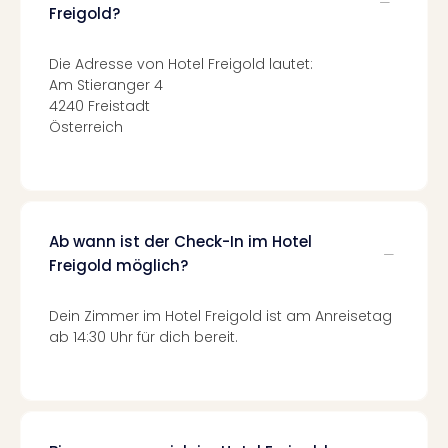
Mer
Freigold?
Ben
Mus
Die Adresse von Hotel Freigold lautet:
Stut
Am Stieranger 4
Pors
4240 Freistadt
Mus
Österreich
Auto
Wolf
BM
Mus
in
Ab wann ist der Check-In im Hotel
Mün
Freigold möglich?
Barb
Mus
Dein Zimmer im Hotel Freigold ist am Anreisetag
Tec
ab 14:30 Uhr für dich bereit.
Spey
alle
Ang
Auss
Ga