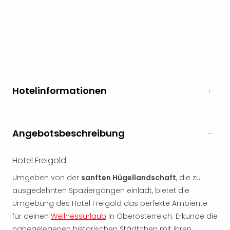
noc
meh
Frei
Frei
Eur
Frei
Deu
Frei
Hotelinformationen
Nied
Frei
Öste
Angebotsbeschreibung
Frei
Fran
Musi
Hotel Freigold
&
Umgeben von der
sanften Hügellandschaft
, die zu
Sho
Musi
ausgedehnten Spaziergängen einlädt, bietet die
Starl
Umgebung des Hotel Freigold das perfekte Ambiente
Expr
für deinen
Wellnessurlaub
in Oberösterreich. Erkunde die
Moul
nahegelegenen historischen Städtchen mit ihren