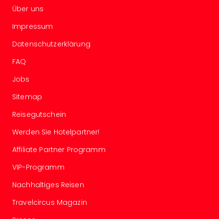
Ang
Über uns
Spor
Impressum
Skiu
in
Datenschutzerklärung
Deu
Skiu
FAQ
in
Jobs
Öste
Form
Sitemap
1
Reis
Reisegutschein
Konz
Werden Sie Hotelpartner!
Konz
Pitbu
Affiliate Partner Programm
Karo
G
VIP-Programm
Back
Nachhaltiges Reisen
Boy
Disn
Travelcircus Magazin
in