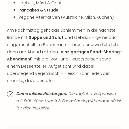
Joghurt, Müsli & Obst
Thea
Pancakes & Strudel
ABB
Voy
Vegane Alternativen (Aufstriche, Milch, Kuchen)
in
Lon
Am Nachmittag geht das Schlemmen in die nächste
Harr
Runde mit
Suppe und Salat
und Gebäck – gerne auch
Pott
eingekuschelt im Bademantel. Luxus pur erwartet dich
Thea
dann am Abend mit dem
einzigartigen Food-Sharing-
Lon
Abendmenü
mit drei Vor- und Hauptspeisen sowie
GOP
einem Dessertteller. Aufgetischt wird dabei
Vari
überwiegend vegetarisch – Fleisch kann jeder, der
Thea
Frie
möchte, dazu bestellen.
Pala
Berli
Deine Inklusivleistungen:
Die tägliche Vollpension
Fest
mit Frühstück, Lunch & Food-Sharing-Abendmenü ist
Neu
für dich inklusive.
Fest
Bad
Bad