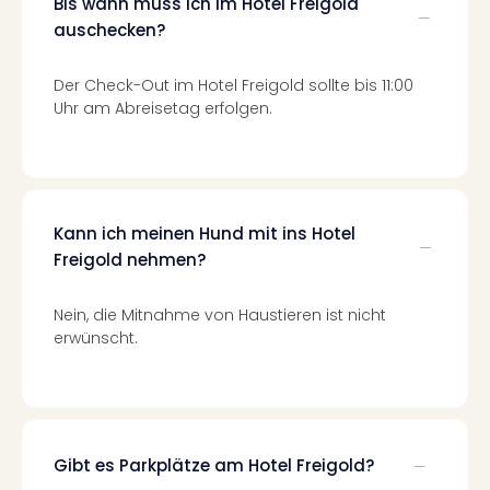
Bis wann muss ich im Hotel Freigold
Of
Thro
auschecken?
Stud
Tour
Der Check-Out im Hotel Freigold sollte bis 11:00
Swar
Uhr am Abreisetag erfolgen.
Krist
Mini
Wun
Ham
War
Kann ich meinen Hund mit ins Hotel
Bros.
Freigold nehmen?
Stud
Tour
Nein, die Mitnahme von Haustieren ist nicht
Lon
erwünscht.
–
The
Mak
of
Harr
Pott
Gibt es Parkplätze am Hotel Freigold?
An