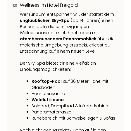
Qua
Wellness im Hotel Freigold
Com
Wer rundum entspannen will, der stattet dem
Club
unglaublichen Sky-Spa
(ab 14 Jahren) einen
Pret
Besuch ab.In dieser einzigartigen
Wo
Wellnessoase, die sich hoch oben mit
alle
atemberaubendem Panoramablick
über die
Ang
malerische Umgebung erstreckt, erlebst du
TV
Entspannung auf einem neuen Level.
Sho
ZDF
Der Sky-Spa bietet dir eine Vielfalt an
Fern
Erholungsmöglichkeiten:
in
Main
Rooftop-Pool
auf 36 Meter Höhe mit
Stef
Glasboden
Raa
Hochofensauna
Sho
Waldluftsauna
alle
Solebad, Dampfbad & Infrarotkabine
Ang
Panoramaterrasse
Fest
Ruhebereich mit Schwebeliegen & Sofas
Dom
Noch nicht genug relaxt? Dann auf in den