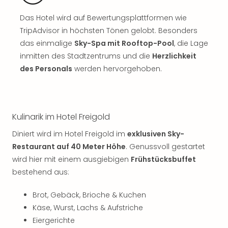
Sch
und
Das Hotel wird auf Bewertungsplattformen wie
das
TripAdvisor in höchsten Tönen gelobt. Besonders
Biest
das einmalige
Sky-Spa mit Rooftop-Pool
, die Lage
Wie
inmitten des Stadtzentrums und die
Herzlichkeit
Mari
Ther
des Personals
werden hervorgehoben.
Sta
Ente
Das
Pha
Kulinarik im Hotel Freigold
der
Diniert wird im Hotel Freigold im
exklusiven Sky-
Ope
Köln
Restaurant auf 40 Meter Höhe
. Genussvoll gestartet
Tan
wird hier mit einem ausgiebigen
Frühstücksbuffet
der
bestehend aus:
Vam
alle
Brot, Gebäck, Brioche & Kuchen
Ang
Käse, Wurst, Lachs & Aufstriche
Sho
Eiergerichte
&