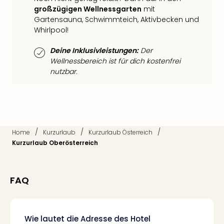
Fest
großzügigen Wellnessgarten
mit
Stör
Gartensauna, Schwimmteich, Aktivbecken und
Fest
Whirlpool!
Mus
Fuld
Deine Inklusivleistungen:
Der
Are
Wellnessbereich ist für dich kostenfrei
di
nutzbar.
Ver
alle
Ang
Musi
Musi
Ham
/
/
/
Home
Kurzurlaub
Kurzurlaub Österreich
alle
Kurzurlaub Oberösterreich
Ang
Kultu
&
FAQ
Spor
Mus
Tec
Wie lautet die Adresse des Hotel
Sins