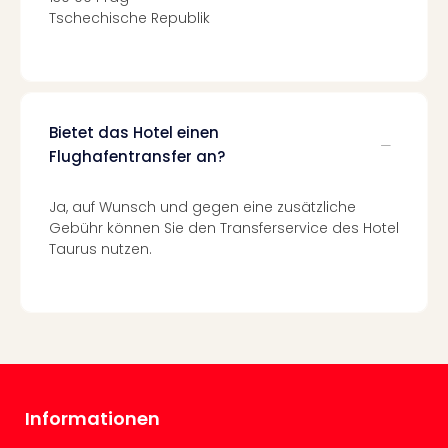
Fest
Tschechische Republik
Stör
Fest
Mus
Fuld
Are
di
Bietet das Hotel einen
Ver
Flughafentransfer an?
alle
Ang
Ja, auf Wunsch und gegen eine zusätzliche
Musi
Gebühr können Sie den Transferservice des Hotel
Musi
Taurus nutzen.
Ham
alle
Ang
Kultu
&
Spor
Mus
Informationen
Tec
Sins