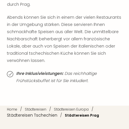
Sch
durch Prag.
und
das
Abends können Sie sich in einem der vielen Restaurants
Biest
in der Umgebung stärken. Diese servieren Ihnen
Wie
schmackhafte Speisen aus aller Welt. Die unmittelbare
Mari
Ther
Nachbarschaft beherbergt vor allem französische
Sta
Lokale, aber auch von Speisen der italienischen oder
Ente
traditional tschechischen Küche können Sie sich
Das
verwöhnen lassen.
Pha
der
Ihre Inklusivleistungen:
Das reichhaltige
Ope
Frühstücksbuffet ist für Sie inkludiert.
Köln
Tan
der
Vam
alle
/
/
/
Home
Städtereisen
Städtereisen Europa
Ang
Städtereisen Tschechien
/
Städtereisen Prag
Sho
&