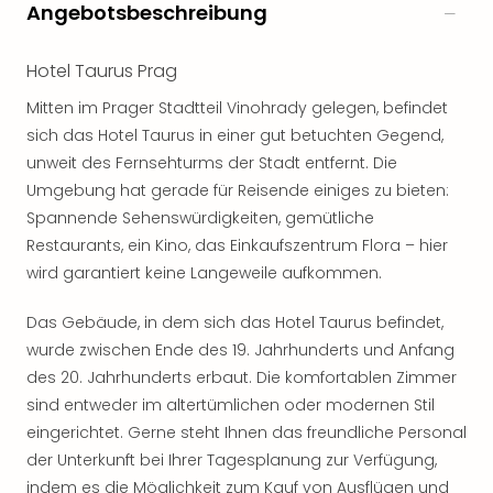
Angebotsbeschreibung
noc
meh
Frei
Hotel Taurus Prag
Frei
Mitten im Prager Stadtteil Vinohrady gelegen, befindet
Eur
sich das Hotel Taurus in einer gut betuchten Gegend,
Frei
unweit des Fernsehturms der Stadt entfernt. Die
Deu
Frei
Umgebung hat gerade für Reisende einiges zu bieten:
Nied
Spannende Sehenswürdigkeiten, gemütliche
Frei
Restaurants, ein Kino, das Einkaufszentrum Flora – hier
Öste
wird garantiert keine Langeweile aufkommen.
Frei
Fran
Das Gebäude, in dem sich das Hotel Taurus befindet,
Musi
wurde zwischen Ende des 19. Jahrhunderts und Anfang
&
des 20. Jahrhunderts erbaut. Die komfortablen Zimmer
Sho
sind entweder im altertümlichen oder modernen Stil
Musi
Starl
eingerichtet. Gerne steht Ihnen das freundliche Personal
Expr
der Unterkunft bei Ihrer Tagesplanung zur Verfügung,
Moul
indem es die Möglichkeit zum Kauf von Ausflügen und