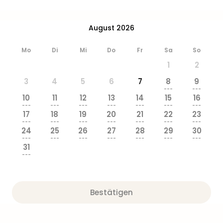
Ang
Wass
Trop
August 2026
Isla
The
Mo
Di
Mi
Do
Fr
Sa
So
Erdi
1
2
Rula
3
4
5
6
7
8
9
Bad
---
---
Sch
10
11
12
13
14
15
16
aqu
---
---
---
---
---
---
---
17
18
19
20
21
22
23
The
---
---
---
---
---
---
---
Sins
24
25
26
27
28
29
30
alle
---
---
---
---
---
---
---
31
Ang
---
Zoo
&
Safa
Erle
Bestätigen
Zoo
Han