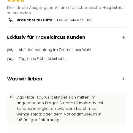
Slag
Der ideale Ausgangspunkt, um die tschechische Hauptstadt
Eftel
zu erkunden
LEG
Brauchst du Hilfe?
+49 30 5444 55 800
Deu
Parc
Exklusiv für Travelcircus Kunden
Astér
Rast
Ab 1 Übernachtung im Zimmer Ihrer Wahl
Lan
Baye
Tägliches Frühstücksbuffet
Park
Plop
Deu
Was wir lieben
(eh
Holi
Park
Das Hotel Taurus befindet sich mitten im
angesehenen Prager Stadtteil Vinohrady mit
Tivol
Sehenswürdigkeiten, wie dem berühmten
Kop
Wenzelsplatz oder dem Nationalmuseum in
Futu
fußläufiger Entfernung.
Bela
alle