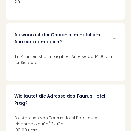
an.
Qua
Com
Club
Pret
Wo
alle
Ab wann ist der Check-In im Hotel am
Ang
Anreisetag möglich?
TV
Sho
Ihr Zimmer ist am Tag ihrer Anreise ab 14:00 Uhr
ZDF
für Sie bereit.
Fern
in
Main
Stef
Raa
Wie lautet die Adresse des Taurus Hotel
Sho
Prag?
alle
Ang
Fest
Die Adresse von Taurus Hotel Prag lautet:
Vinohradska 105/137 105
Dom
130 00 Prag