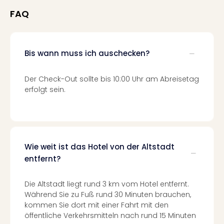
Thea
FAQ
ABB
Voy
in
Lon
Bis wann muss ich auschecken?
Harr
Pott
Der Check-Out sollte bis 10:00 Uhr am Abreisetag
Thea
erfolgt sein.
Lon
GOP
Vari
Thea
Frie
Wie weit ist das Hotel von der Altstadt
Pala
entfernt?
Berli
Fest
Neu
Die Altstadt liegt rund 3 km vom Hotel entfernt.
Fest
Während Sie zu Fuß rund 30 Minuten brauchen,
kommen Sie dort mit einer Fahrt mit den
Bad
öffentliche Verkehrsmitteln nach rund 15 Minuten
Bad