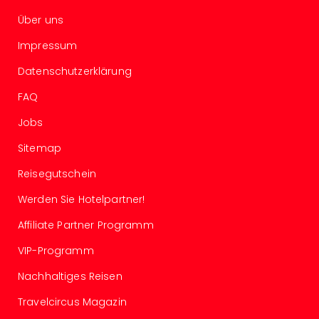
Mer
Über uns
Ben
Mus
Impressum
Stut
Datenschutzerklärung
Pors
Mus
FAQ
Auto
Wolf
Jobs
BM
Sitemap
Mus
in
Reisegutschein
Mün
Barb
Werden Sie Hotelpartner!
Mus
Affiliate Partner Programm
Tec
Spey
VIP-Programm
alle
Ang
Nachhaltiges Reisen
Auss
Travelcircus Magazin
Ga