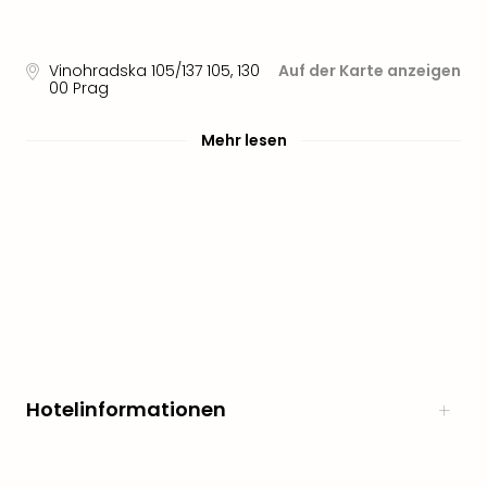
Sere
Park
Allw
Vinohradska 105/137 105
,
130
Auf der Karte anzeigen
Müns
00
Prag
Zoo
Leip
Mehr lesen
Safa
Beek
Ber
ZOO
Erle
Gels
Welt
Wal
Nau
Aqu
Zool
Hotelinformationen
Gar
Berli
alle
Ang