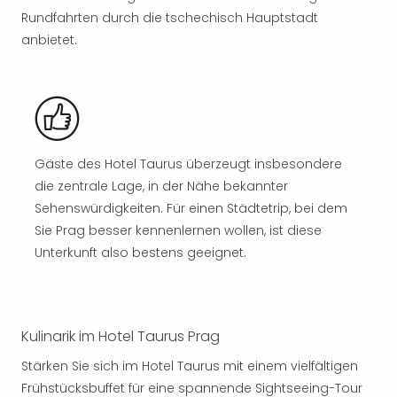
Rou
Rundfahrten durch die tschechisch Hauptstadt
Das
anbietet.
Musi
Köni
der
Löw
Die
Eisk
Tarz
Gäste des Hotel Taurus überzeugt insbesondere
MJ
die zentrale Lage, in der Nähe bekannter
–
Sehenswürdigkeiten. Für einen Städtetrip, bei dem
Das
Sie Prag besser kennenlernen wollen, ist diese
Mich
Unterkunft also bestens geeignet.
Jac
Musi
Der
Teuf
Kulinarik im Hotel Taurus Prag
träg
Pra
Stärken Sie sich im Hotel Taurus mit einem vielfältigen
Die
Frühstücksbuffet für eine spannende Sightseeing-Tour