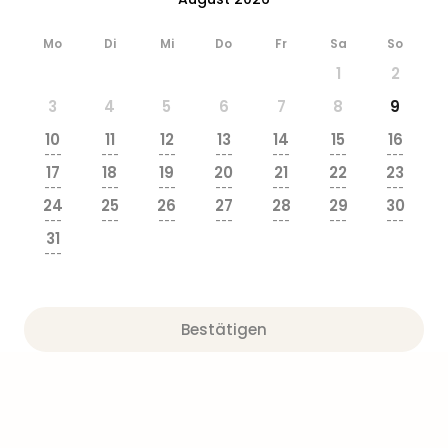
Ang
Wass
Mo
Di
Mi
Do
Fr
Sa
So
Trop
1
2
Isla
The
3
4
5
6
7
8
9
Erdi
10
11
12
13
14
15
16
Rula
---
---
---
---
---
---
---
Bad
17
18
19
20
21
22
23
Sch
---
---
---
---
---
---
---
24
25
26
27
28
29
30
aqu
---
---
---
---
---
---
---
The
31
Sins
---
alle
Ang
Zoo
Bestätigen
&
Safa
Erle
Zoo
Han