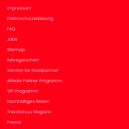
Fest
Stör
Impressum
Fest
Datenschutzerklärung
Mus
Fuld
FAQ
Are
di
Jobs
Ver
Sitemap
alle
Ang
Reisegutschein
Musi
Musi
Werden Sie Hotelpartner!
Ham
Affiliate Partner Programm
alle
Ang
VIP-Programm
Kultu
&
Nachhaltiges Reisen
Spor
Travelcircus Magazin
Mus
Tec
Presse
Sins