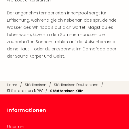
Workout unterstützen.
Qua
Com
Der angenehm temperierten Innenpool sorgt für
Club
Erfrischung, während gleich nebenan das sprudelnde
Pret
Wo
Wasser des Whirlpools auf dich wartet. Magst du es
alle
lieber warm, kitzeln in den Sommermonaten die
Ang
zauberhaften Sonnenstrahlen auf der Außenterrasse
TV
deine Haut – oder du entspannst im Dampfbad oder
Sho
der Sauna Körper und Geist.
ZDF
Fern
in
Main
Stef
/
/
/
Home
Städtereisen
Städtereisen Deutschland
Raa
Städtereisen NRW
/
Städtereisen Köln
Sho
alle
Informationen
Ang
Fest
Dom
Über uns