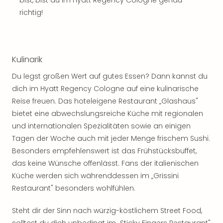
bist, bist du im Hyatt Regency Cologne genau
Sch
und
richtig!
das
Biest
Wie
Mari
Kulinarik
Ther
Du legst großen Wert auf gutes Essen? Dann kannst du
Sta
Ente
dich im Hyatt Regency Cologne auf eine kulinarische
Das
Reise freuen. Das hoteleigene Restaurant „Glashaus"
Pha
bietet eine abwechslungsreiche Küche mit regionalen
der
und internationalen Spezialitäten sowie an einigen
Ope
Tagen der Woche auch mit jeder Menge frischem Sushi.
Köln
Besonders empfehlenswert ist das Frühstücksbuffet,
Tan
das keine Wünsche offenlässt. Fans der italienischen
der
Vam
Küche werden sich währenddessen im „Grissini
alle
Restaurant" besonders wohlfühlen.
Ang
Sho
Steht dir der Sinn nach würzig-köstlichem Street Food,
&