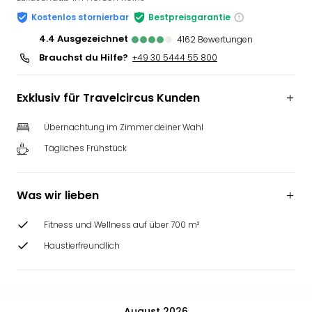
Slag
Kostenlos stornierbar
Bestpreisgarantie
Eftel
4.4
ausgezeichnet
4162
Bewertungen
LEG
Brauchst du Hilfe?
+49 30 5444 55 800
Deu
Parc
Astér
Exklusiv für Travelcircus Kunden
Rast
Lan
Übernachtung im Zimmer deiner Wahl
Baye
Tägliches Frühstück
Park
Plop
Deu
Was wir lieben
(eh
Holi
Fitness und Wellness auf über 700 m²
Park
Tivol
Haustierfreundlich
Kop
Futu
Bela
alle
August 2026