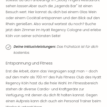
solltest du dich unbedingt im „Sticky Fingers Restaurant"
Thea
sehen lassen.Aber auch die „Legends Bar" ist einen
ABB
Besuch wert: Hier kannst du dich bei einem Glas Wein
Voy
oder einem Cocktail entspannen und den Blick auf den
in
Rhein genießen. Also worauf wartest du noch? Buche
Lon
Harr
jetzt dein Zimmer im Hyatt Regency Cologne und erlebe
Pott
Köln von seiner schönsten Seite!
Thea
Lon
Deine Inklusivleistungen:
Das Frühstück ist für dich
GOP
kostenlos.
Vari
Thea
Entspannung und Fitness
Frie
Erst die Arbeit, dann das Vergnügen sagt man – doch
Pala
Berli
auf den mehr als 700 m² des Puls Fitness Club des Hyatt
Fest
Regency Köln hast du die freie Wahl. Im Fitnessbereich
Neu
stehen dir diverse Cardio- und Kraftgeräte zur
Fest
Verfügung, mit denen du dich fit halten kannst. Gegen
Bad
einen Aufpreis kann dich auch ein Personal Trainer beim
Bad