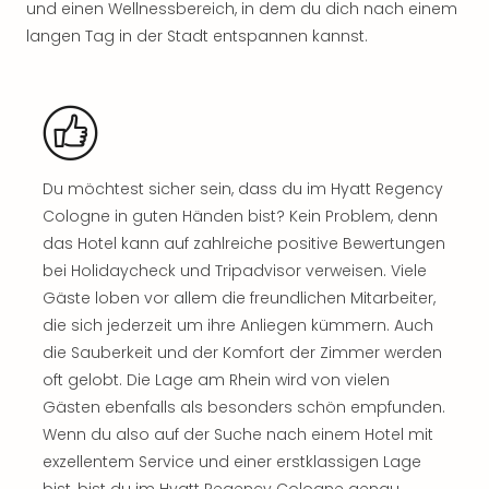
und einen Wellnessbereich, in dem du dich nach einem
Rou
Das
langen Tag in der Stadt entspannen kannst.
Musi
Köni
der
Löw
Die
Eisk
Du möchtest sicher sein, dass du im Hyatt Regency
Tarz
Cologne in guten Händen bist? Kein Problem, denn
MJ
das Hotel kann auf zahlreiche positive Bewertungen
–
bei Holidaycheck und Tripadvisor verweisen. Viele
Das
Mich
Gäste loben vor allem die freundlichen Mitarbeiter,
Jac
die sich jederzeit um ihre Anliegen kümmern. Auch
Musi
die Sauberkeit und der Komfort der Zimmer werden
Der
oft gelobt. Die Lage am Rhein wird von vielen
Teuf
Gästen ebenfalls als besonders schön empfunden.
träg
Wenn du also auf der Suche nach einem Hotel mit
Pra
exzellentem Service und einer erstklassigen Lage
Die