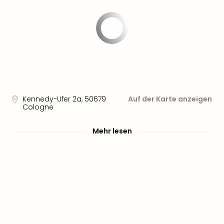
Sere
Park
Allw
Müns
Zoo
Leip
Safa
Beek
Ber
Kennedy-Ufer 2a
,
50679
Auf der Karte anzeigen
ZOO
Cologne
Erle
Gels
Mehr lesen
Welt
Wal
Nau
Aqu
Zool
Gar
Berli
alle
Ang