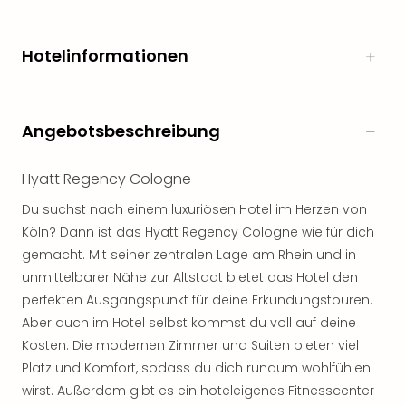
noc
meh
Hotelinformationen
Frei
Frei
Eur
Frei
Angebotsbeschreibung
Deu
Frei
Nied
Hyatt Regency Cologne
Frei
Du suchst nach einem luxuriösen Hotel im Herzen von
Öste
Köln? Dann ist das Hyatt Regency Cologne wie für dich
Frei
Fran
gemacht. Mit seiner zentralen Lage am Rhein und in
Musi
unmittelbarer Nähe zur Altstadt bietet das Hotel den
&
perfekten Ausgangspunkt für deine Erkundungstouren.
Sho
Aber auch im Hotel selbst kommst du voll auf deine
Musi
Kosten: Die modernen Zimmer und Suiten bieten viel
Starl
Platz und Komfort, sodass du dich rundum wohlfühlen
Expr
wirst. Außerdem gibt es ein hoteleigenes Fitnesscenter
Moul