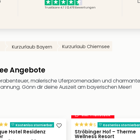
e
D
TrustScore 4.7 | 12,478
Bewertungen
Kurzurlaub Chiemsee
Kurzurlaub Bayern
see Angebote
benteuer, malerische Uferpromenaden und charmante Hote
spannung. Gönn dir deine Auszeit am bayerischen Meer!
inkl. Frühstück
s
Kostenlos stornierbar
Kostenlos stornierbar
que Hotel Residenz
Ströbinger Hof – Therme
er
Wellness Resort