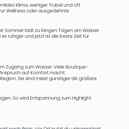
mildes Klima, weniger Trubel und oft
t für Wellness oder ausgedehnte
 Der Sommer lädt zu langen Tagen am Wasser
ruhiger und jetzt ist die beste Zeit für
llem Zugang zum Wasser. Viele Boutique-
t Anspruch auf Komfort macht.
gion. Sie sind meist günstiger als größere
agen. So wird Entspannung zum Highlight
.
t nach Prien. Vor Ort nutzt du unkompliziert