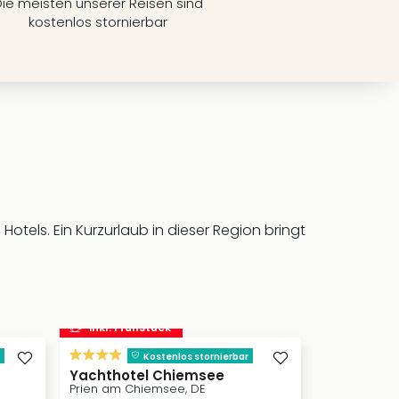
ie meisten unserer Reisen sind
kostenlos stornierbar
ls. Ein Kurzurlaub in dieser Region bringt
inkl. Frühstück
Kostenlos stornierbar
Yachthotel Chiemsee
Landgasth
Prien am Chiemsee, DE
Aschau im C