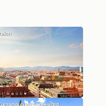
reich
Kurzurlaub im Spreewald