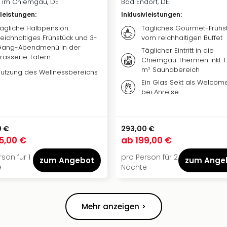
 im Chiemgau, DE
Bad Endorf, DE
vleistungen
:
Inklusivleistungen
:
ägliche Halbpension:
Tägliches Gourmet-Frühs
eichhaltiges Frühstück und 3-
vom reichhaltigen Buffet
ang-Abendmenü in der
Täglicher Eintritt in die
rasserie Tafern
Chiemgau Thermen inkl. 1
m² Saunabereich
utzung des Wellnessbereichs
Ein Glas Sekt als Welcome
bei Anreise
0 €
293,00 €
5,00 €
ab
199,00 €
son für 1
pro Person für 2
zum Angebot
zum Ange
e
Nächte
Mehr anzeigen >