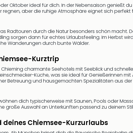
der Oktober ideal für dich. In der Nebensaison genießt du 
er regnen, aber die ruhige Atmosphäre eignet sich perfek
f, was Radtouren durch die Natur besonders schön macht.
 sorgen dann für echtes Urlaubsfeeling. Im Herbst wird es 
iche Wanderungen durch bunte Wälder.
Chiemsee-Kurztrip
oder Chieming charmante Seehotels mit Seeblick und schne
Feinschmecker-Küche, was sie ideal für Genießerinnen mi
er Betreuung und hausgemachten Spezialitäten aus der Re
öhnen dich typischerweise mit Saunen, Pools oder Mass
 eine große Auswahl an Unterkünften passend zu deinem Stil
nd deines Chiemsee-Kurzurlaubs
m. Ab München bringt dich die Bayerische Regiobahn direk