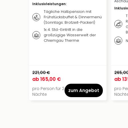
Aschau
Inklusivleistungen
:
Inklusi
Tägliche Halbpension mit
T
Frühstücksbuffet & Dinnermenü
R
(Sonntags: Brotzeit-Packerl)
G
1x 4. Std.-Eintritt in die
B
großzügige Wasserwelt der
Chiemgau Therme
N
221,00 €
265,0
ab
165,00 €
ab
13
pro Person für 2
pro Per
zum Angebot
Nächte
Nächt