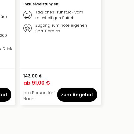
Inklusivleistungen
:
Inklusivleis
Tägliches Frühstück vom
Täglic
tück
reichhaltigen Buffet
Frühst
Dinner
Zugang zum hoteleigenen
Spa-Bereich
Nutzu
.000
Wellne
Saune
 Drink
143,00 €
ab
91,00 €
ab
98,50
pro Person für 1
pro Person f
bot
zum Angebot
Nacht
Nacht