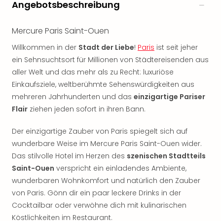
Angebotsbeschreibung
noc
meh
Frei
Mercure Paris Saint-Ouen
Frei
Willkommen in der
Stadt der Liebe
!
Paris
ist seit jeher
Eur
ein Sehnsuchtsort für Millionen von Städtereisenden aus
Frei
aller Welt und das mehr als zu Recht: luxuriöse
Deu
Frei
Einkaufsziele, weltberühmte Sehenswürdigkeiten aus
Nied
mehreren Jahrhunderten und das
einzigartige Pariser
Frei
Flair
ziehen jeden sofort in ihren Bann.
Öste
Frei
Der einzigartige Zauber von Paris spiegelt sich auf
Fran
wunderbare Weise im Mercure Paris Saint-Ouen wider.
Musi
Das stilvolle Hotel im Herzen des
szenischen Stadtteils
&
Saint-Ouen
verspricht ein einladendes Ambiente,
Sho
wunderbaren Wohnkomfort und natürlich den Zauber
Musi
Starl
von Paris. Gönn dir ein paar leckere Drinks in der
Expr
Cocktailbar oder verwöhne dich mit kulinarischen
Moul
Köstlichkeiten im Restaurant.