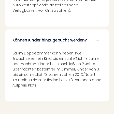
Of
Auto kostenpflichtig abstellen (nach
Thro
Verfügbarkeit, vor Ort zu zahlen).
Stud
Tour
Swar
Krist
Mini
Können Kinder hinzugebucht werden?
Wun
Ham
War
Ja, im Doppelzimmer kann neben zwei
Bros.
Erwachsenen ein Kind bis einschließlich 13 Jahre
Stud
übernachten. Kinder bis einschließlich 2 Jahre
Tour
übernachten kostenfrei im Zimmer, Kinder von 3
Lon
bis einschließlich 13 Jahren zahlen 20 €/Nacht.
–
Im Dreibettzimmer finden bis zu 3 Personen ohne
The
Aufpreis Platz.
Mak
of
Harr
Pott
An