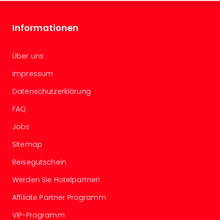
Even
at
Informationen
War
Bros.
Stud
Über uns
Tour
Impressum
Lon
–
Datenschutzerklärung
The
Mak
FAQ
of
Jobs
Harr
Pott
Sitemap
Form
1
Reisegutschein
Die
Werden Sie Hotelpartner!
Auss
Imme
Affiliate Partner Programm
Auss
alle
VIP-Programm