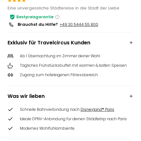
Slag
Eine unvergessliche Städtereise in die Stadt der Liebe
Eftel
Bestpreisgarantie
LEG
Brauchst du Hilfe?
+49 30 5444 55 800
Deu
Parc
Astér
Exklusiv für Travelcircus Kunden
Rast
Lan
Ab 1 Übernachtung im Zimmer deiner Wahl
Baye
Tägliches Frühstücksbuffet mit warmen & kalten Speisen
Park
Plop
Zugang zum hoteleigenen Fitnessbereich
Deu
(eh
Was wir lieben
Holi
Park
Tivol
Schnelle Bahnverbindung nach
Disneyland® Paris
Kop
Ideale ÖPNV-Anbindung für deinen Strädtetrip nach Paris
Futu
Modernes Wohlfühlambiente
Bela
alle