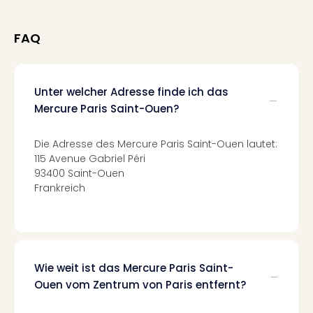
Qua
Com
Club
FAQ
Pret
Wo
alle
Unter welcher Adresse finde ich das
Ang
Mercure Paris Saint-Ouen?
TV
Sho
ZDF
Die Adresse des Mercure Paris Saint-Ouen lautet:
Fern
115 Avenue Gabriel Péri
93400 Saint-Ouen
in
Frankreich
Main
Stef
Raa
Sho
alle
Ang
Wie weit ist das Mercure Paris Saint-
Fest
Ouen vom Zentrum von Paris entfernt?
Dom