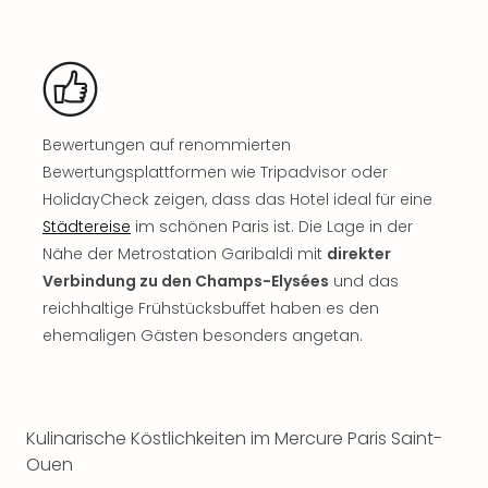
Rou
Das
Musi
Köni
der
Löw
Bewertungen auf renommierten
Die
Bewertungsplattformen wie Tripadvisor oder
Eisk
HolidayCheck zeigen, dass das Hotel ideal für eine
Tarz
MJ
Städtereise
im schönen Paris ist. Die Lage in der
–
Nähe der Metrostation Garibaldi mit
direkter
Das
Verbindung zu den Champs-Elysées
und das
Mich
reichhaltige Frühstücksbuffet haben es den
Jac
ehemaligen Gästen besonders angetan.
Musi
Der
Teuf
träg
Kulinarische Köstlichkeiten im Mercure Paris Saint-
Pra
Ouen
Die