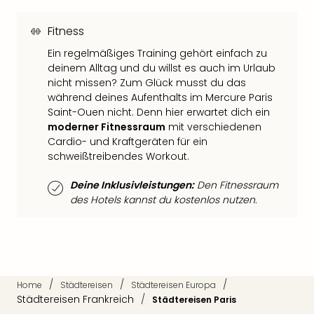
Thea
ABB
Fitness
Voy
Ein regelmäßiges Training gehört einfach zu
in
deinem Alltag und du willst es auch im Urlaub
Lon
nicht missen? Zum Glück musst du das
Harr
während deines Aufenthalts im Mercure Paris
Pott
Saint-Ouen nicht. Denn hier erwartet dich ein
Thea
moderner Fitnessraum
mit verschiedenen
Lon
Cardio- und Kraftgeräten für ein
GOP
schweißtreibendes Workout.
Vari
Thea
Deine Inklusivleistungen:
Den Fitnessraum
Frie
des Hotels kannst du kostenlos nutzen.
Pala
Berli
Fest
Neu
Fest
/
/
/
Home
Städtereisen
Städtereisen Europa
Bad
Städtereisen Frankreich
/
Städtereisen Paris
Bad