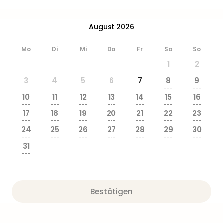
Ang
Wass
August 2026
Trop
Isla
The
Mo
Di
Mi
Do
Fr
Sa
So
Erdi
1
2
Rula
3
4
5
6
7
8
9
Bad
---
---
Sch
10
11
12
13
14
15
16
aqu
---
---
---
---
---
---
---
17
18
19
20
21
22
23
The
---
---
---
---
---
---
---
Sins
24
25
26
27
28
29
30
alle
---
---
---
---
---
---
---
31
Ang
---
Zoo
&
Safa
Bestätigen
Erle
Zoo
Han