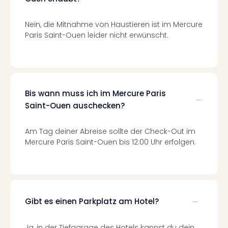
Mer
Ben
Nein, die Mitnahme von Haustieren ist im Mercure
Mus
Paris Saint-Ouen leider nicht erwünscht.
Stut
Pors
Mus
Auto
Wolf
Bis wann muss ich im Mercure Paris
BM
Saint-Ouen auschecken?
Mus
in
Mün
Am Tag deiner Abreise sollte der Check-Out im
Barb
Mercure Paris Saint-Ouen bis 12:00 Uhr erfolgen.
Mus
Tec
Spey
alle
Ang
Gibt es einen Parkplatz am Hotel?
Auss
Ga
Ja, in der Tiefgarage des Hotels kannst du dein