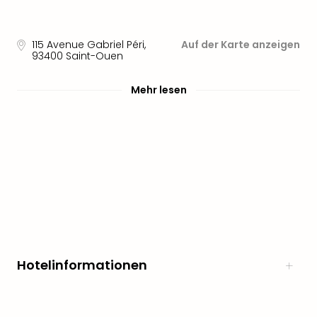
Sere
Park
Allw
115 Avenue Gabriel Péri
,
Auf der Karte anzeigen
Müns
93400
Saint-Ouen
Zoo
Leip
Mehr lesen
Safa
Beek
Ber
ZOO
Erle
Gels
Welt
Wal
Nau
Aqu
Zool
Hotelinformationen
Gar
Berli
alle
Ang