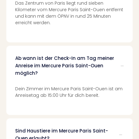
Fest
Das Zentrum von Paris liegt rund sieben
Stör
Kilometer vom Mercure Paris Saint-Ouen entfernt
Fest
und kann mit dem ÖPNV in rund 25 Minuten
Mus
erreicht werden.
Fuld
Are
di
Ver
alle
Ab wann ist der Check-In am Tag meiner
Ang
Anreise im Mercure Paris Saint-Ouen
Musi
möglich?
Musi
Ham
alle
Dein Zimmer im Mercure Paris Saint-Ouen ist am
Ang
Anreisetag ab 15:00 Uhr für dich bereit.
Kultu
&
Spor
Mus
Tec
Sind Haustiere im Mercure Paris Saint-
Sins
Ouen erlaubt?