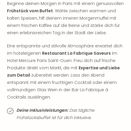
Sch
Beginne deinen Morgen in Paris mit einem genussvollen
und
Frühstück vom Buffet
. Wähle zwischen warmen und
das
kalten Speisen, hilf deinem inneren Morgenmuffel mit
Biest
einem frischen Kaffee auf die Beine und stärke dich für
Wie
Mari
einen erlebnisreichen Tag in der Stadt der Liebe.
Ther
Sta
Eine entspannte und stilvolle Atmosphäre erwartet dich
Ente
im hoteleigenen
Restaurant La Fabrique Saveurs
im
Das
Hotel Mercure Paris Saint-Ouen. Freu dich auf frische
Pha
Produkte direkt vom Markt, die mit
Expertise und Liebe
der
zum Detail
zubereitet werden. Lass den Abend
Ope
entspannt mit einem fruchtigen Cocktail oder einem
Köln
vollmundigen Glas Wein in der Bar La Fabrique à
Tan
der
Cocktails ausklingen.
Vam
alle
Deine Inklusivleistungen:
Das tägliche
Ang
Frühstücksbuffet ist für dich inklusive.
Sho
&