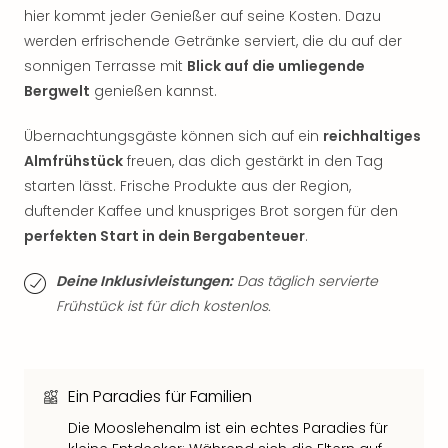
Thea
hier kommt jeder Genießer auf seine Kosten. Dazu
ABB
werden erfrischende Getränke serviert, die du auf der
Voy
sonnigen Terrasse mit
Blick auf die umliegende
in
Bergwelt
genießen kannst.​
Lon
Harr
Übernachtungsgäste können sich auf ein
reichhaltiges
Pott
Almfrühstück
freuen, das dich gestärkt in den Tag
Thea
starten lässt. Frische Produkte aus der Region,
Lon
duftender Kaffee und knuspriges Brot sorgen für den
GOP
Vari
perfekten Start in dein Bergabenteuer
.
Thea
Frie
Deine Inklusivleistungen:
Das täglich servierte
Pala
Frühstück ist für dich kostenlos.
Berli
Fest
Neu
Fest
Ein Paradies für Familien
Bad
Die Mooslehenalm ist ein echtes Paradies für
Bad