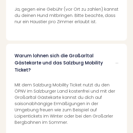
Con
Schl
Ja, gegen eine Gebühr (vor Ort zu zahlen) kannst
Sch
du deinen Hund mitbringen. Bitte beachte, dass
Konz
nur ein Haustier pro Zimmer erlaubt ist.
alle
Ang
Fest
Glüc
Insel
Warum lohnen sich die Großarltal
Mer
Gästekarte und das Salzburg Mobility
Lun
Ticket?
Black
Festi
Mit dem Salzburg Mobility Ticket nutzt du den
Nibiri
ÖPNV im Salzburger Land kostenfrei und mit der
Festi
Großarltal Gästekarte kannst du dich auf
Ikar
saisonabhängige Ermäßigungen in der
Festi
Umgebung freuen wie zum Beispiel auf
alle
Loipentickets im Winter oder bei den Großarler
Ang
Bergbahnen im Sommer.
Loca
Konz