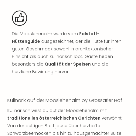
Sch
und
das
Biest
Wie
Die Mooslehenalm wurde vom
Falstaff-
Mari
Ther
Hüttenguide
ausgezeichnet, der die Hütte für ihren
Sta
guten Geschmack sowohl in architektonischer
Ente
Hinsicht als auch kulinarisch lobt. Gäste heben
Das
besonders die
Qualität der Speisen
und die
Pha
herzliche Bewirtung hervor.​
der
Ope
Köln
Tan
Kulinarik auf der Mooslehenalm by Grossarler Hof
der
Vam
Kulinarisch wirst du auf der Mooslehenalm mit
alle
traditionellen österreichischen Gerichten
verwöhnt.
Ang
Von der deftigen Brettljause über herzhafte
Sho
Schwarzbeernocken bis hin zu hausgemachter Sulze –
&