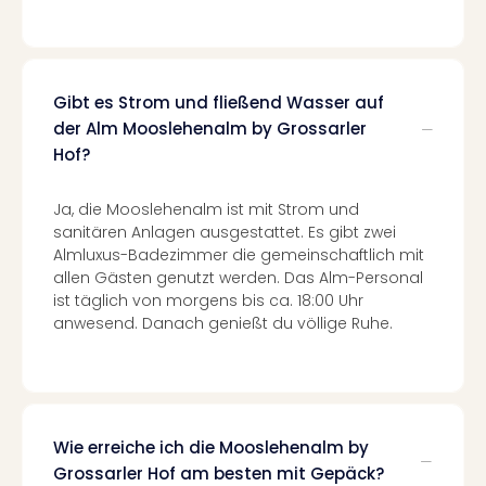
Of
Thro
Stud
Tour
Swar
Gibt es Strom und fließend Wasser auf
Krist
der Alm Mooslehenalm by Grossarler
Mini
Hof?
Wun
Ham
Ja, die Mooslehenalm ist mit Strom und
War
sanitären Anlagen ausgestattet. Es gibt zwei
Bros.
Almluxus-Badezimmer die gemeinschaftlich mit
Stud
allen Gästen genutzt werden. Das Alm-Personal
Tour
ist täglich von morgens bis ca. 18:00 Uhr
Lon
anwesend. Danach genießt du völlige Ruhe.
–
The
Mak
of
Harr
Wie erreiche ich die Mooslehenalm by
Pott
Grossarler Hof am besten mit Gepäck?
An