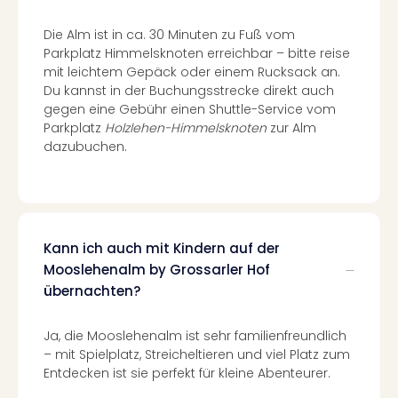
Even
Die Alm ist in ca. 30 Minuten zu Fuß vom
at
Parkplatz Himmelsknoten erreichbar – bitte reise
War
mit leichtem Gepäck oder einem Rucksack an.
Bros.
Du kannst in der Buchungsstrecke direkt auch
Stud
gegen eine Gebühr einen Shuttle-Service vom
Tour
Parkplatz
Holzlehen-Himmelsknoten
zur Alm
Lon
dazubuchen.
–
The
Mak
of
Harr
Kann ich auch mit Kindern auf der
Pott
Mooslehenalm by Grossarler Hof
Form
übernachten?
1
Die
Auss
Ja, die Mooslehenalm ist sehr familienfreundlich
Imme
– mit Spielplatz, Streicheltieren und viel Platz zum
Auss
Entdecken ist sie perfekt für kleine Abenteurer.
alle