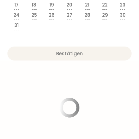
Sere
17
18
19
20
21
22
23
Park
---
---
---
---
---
---
---
Allw
24
25
26
27
28
29
30
---
---
---
---
---
---
---
Müns
31
Zoo
---
Leip
Safa
Beek
Bestätigen
Ber
ZOO
Erle
Gels
Welt
Wal
Nau
Aqu
Zool
Gar
Berli
alle
Ang