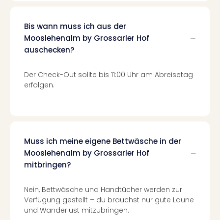
Mer
Ben
Bis wann muss ich aus der
Mus
Mooslehenalm by Grossarler Hof
Stut
auschecken?
Pors
Mus
Auto
Der Check-Out sollte bis 11:00 Uhr am Abreisetag
Wolf
erfolgen.
BM
Mus
in
Mün
Barb
Muss ich meine eigene Bettwäsche in der
Mus
Mooslehenalm by Grossarler Hof
Tec
mitbringen?
Spey
alle
Nein, Bettwäsche und Handtücher werden zur
Ang
Verfügung gestellt – du brauchst nur gute Laune
Auss
und Wanderlust mitzubringen.
Ga