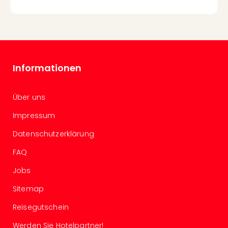
in
Köln
Konz
in
Düss
Well
Informationen
Well
Deu
Über uns
Allg
Baye
Impressum
Wal
Baye
Datenschutzerklärung
Bod
FAQ
Harz
Nor
Jobs
NRW
Ost
Sitemap
Sch
Reisegutschein
alle
Ang
Werden Sie Hotelpartner!