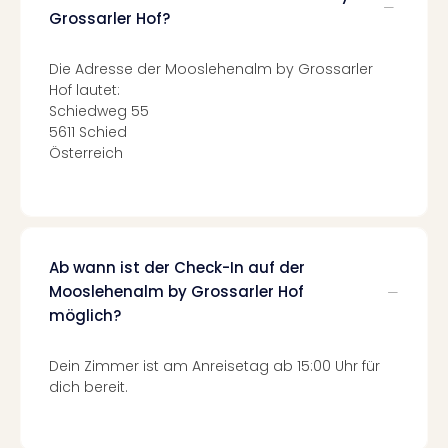
Fest
Grossarler Hof?
Stör
Fest
Mus
Die Adresse der Mooslehenalm by Grossarler
Fuld
Hof lautet:
Are
Schiedweg 55
di
5611 Schied
Österreich
Ver
alle
Ang
Musi
Musi
Ham
Ab wann ist der Check-In auf der
alle
Mooslehenalm by Grossarler Hof
Ang
möglich?
Kultu
&
Dein Zimmer ist am Anreisetag ab 15:00 Uhr für
Spor
dich bereit.
Mus
Tec
Sins