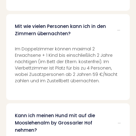
Ang
Spor
Skiu
in
Mit wie vielen Personen kann ich in den
Deu
Zimmern übernachten?
Skiu
in
Im Doppelzimmer können maximal 2
Öste
Erwachsene + 1 Kind bis einschließlich 2 Jahre
Form
nächtigen (im Bett der Eltern: kostenfrei). Im
1
Vierbettzimmer ist Platz für bis zu 4 Personen,
Reis
wobei Zusatzpersonen ab 2 Jahren 59 €/Nacht
Konz
zahlen und im Zustellbett übernachten.
Konz
Pitbu
Karo
G
Back
Kann ich meinen Hund mit auf die
Boy
Mooslehenalm by Grossarler Hof
Disn
nehmen?
in