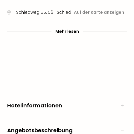
noc
meh
Schiedweg 55
,
5611
Schied
Auf der Karte anzeigen
Frei
Frei
Mehr lesen
Eur
Frei
Deu
Frei
Nied
Frei
Öste
Frei
Fran
Musi
&
Sho
Hotelinformationen
Musi
Starl
Expr
Angebotsbeschreibung
Moul