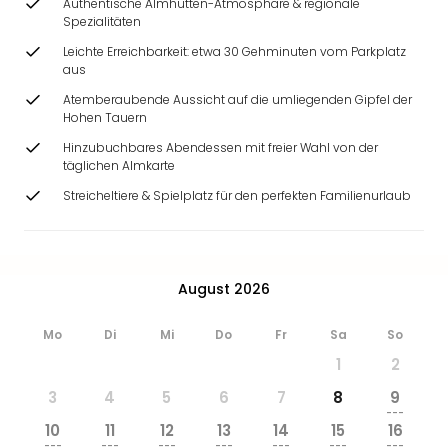
Authentische Almhütten-Atmosphäre & regionale
Ang
Spezialitäten
Wass
Leichte Erreichbarkeit: etwa 30 Gehminuten vom Parkplatz
Trop
aus
Isla
The
Atemberaubende Aussicht auf die umliegenden Gipfel der
Hohen Tauern
Erdi
Rula
Hinzubuchbares Abendessen mit freier Wahl von der
Bad
täglichen Almkarte
Sch
Streicheltiere & Spielplatz für den perfekten Familienurlaub
aqu
The
Sins
alle
August 2026
Ang
Zoo
Mo
Di
Mi
Do
Fr
Sa
So
&
Safa
1
2
Erle
3
4
5
6
7
8
9
Zoo
---
Han
10
11
12
13
14
15
16
---
---
---
---
---
---
---