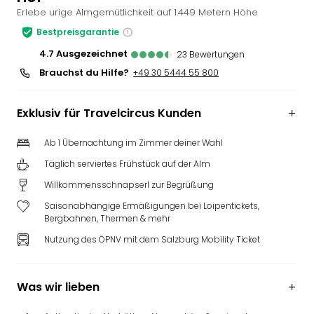
Erlebe urige Almgemütlichkeit auf 1.449 Metern Höhe
Slag
Eftel
Bestpreisgarantie
LEG
4.7
ausgezeichnet
23
Bewertungen
Deu
Brauchst du Hilfe?
+49 30 5444 55 800
Parc
Astér
Rast
Exklusiv für Travelcircus Kunden
Lan
Baye
Ab 1 Übernachtung im Zimmer deiner Wahl
Park
Täglich serviertes Frühstück auf der Alm
Plop
Deu
Willkommensschnapserl zur Begrüßung
(eh
Saisonabhängige Ermäßigungen bei Loipentickets,
Holi
Bergbahnen, Thermen & mehr
Park
Nutzung des ÖPNV mit dem Salzburg Mobility Ticket
Tivol
Kop
Futu
Was wir lieben
Bela
alle