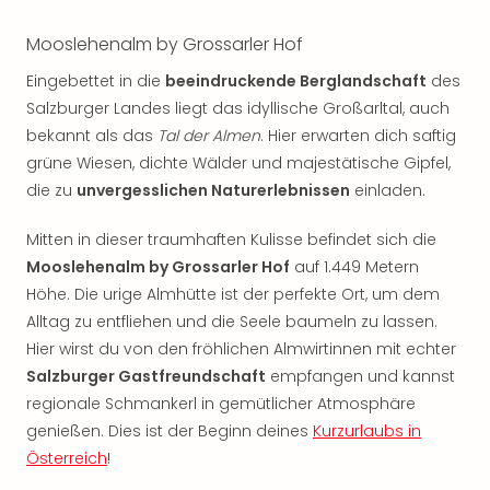
Rou
Das
Mooslehenalm by Grossarler Hof
Musi
Eingebettet in die
beeindruckende Berglandschaft
des
Köni
der
Salzburger Landes liegt das idyllische Großarltal, auch
Löw
bekannt als das
Tal der Almen
. Hier erwarten dich saftig
Die
grüne Wiesen, dichte Wälder und majestätische Gipfel,
Eisk
die zu
unvergesslichen Naturerlebnissen
einladen.
Tarz
MJ
Mitten in dieser traumhaften Kulisse befindet sich die
–
Mooslehenalm by Grossarler Hof
auf 1.449 Metern
Das
Höhe. Die urige Almhütte ist der perfekte Ort, um dem
Mich
Alltag zu entfliehen und die Seele baumeln zu lassen.
Jac
Musi
Hier wirst du von den fröhlichen Almwirtinnen mit echter
Der
Salzburger Gastfreundschaft
empfangen und kannst
Teuf
regionale Schmankerl in gemütlicher Atmosphäre
träg
genießen. Dies ist der Beginn deines
Kurzurlaubs in
Pra
Österreich
!
Die