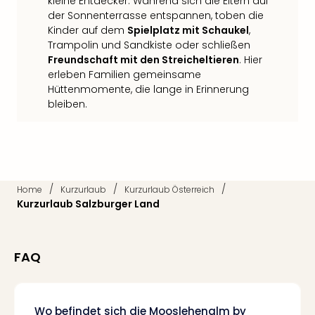
kleine Entdecker: Während sich die Eltern auf
Qua
der Sonnenterrasse entspannen, toben die
Com
Kinder auf dem
Spielplatz mit Schaukel
,
Club
Trampolin und Sandkiste oder schließen
Pret
Freundschaft mit den Streicheltieren
. Hier
Wo
erleben Familien gemeinsame
alle
Hüttenmomente, die lange in Erinnerung
Ang
bleiben.
TV
Sho
ZDF
Fern
in
/
/
/
Home
Kurzurlaub
Kurzurlaub Österreich
Main
Kurzurlaub Salzburger Land
Stef
Raa
Sho
alle
FAQ
Ang
Fest
Dom
Wo befindet sich die Mooslehenalm by