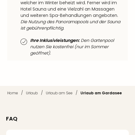
welcher im Winter beheizt wird. Ferner wird im
Thea
Hotel Sauna und eine Vielzahl an Massagen
ABB
und weiteren Spa-Behandlungen angeboten.
Voy
Die Nutzung des Panoramapools und der Sauna
in
ist gebührenpflichtig.
Lon
Harr
Ihre Inklusivleistungen:
Den Gartenpool
Pott
nutzen Sie kostenfrei (nur im Sommer
Thea
geöffnet).
Lon
GOP
Vari
Thea
Frie
Pala
/
/
/
Home
Urlaub
Urlaub am See
Urlaub am Gardasee
Berli
Fest
Neu
Fest
FAQ
Bad
Bad