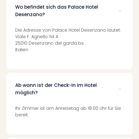
Qua
Wo befindet sich das Palace Hotel
Com
Desenzano?
Club
Pret
Wo
Die Adresse von Palace Hotel Desenzano lautet:
alle
Viale F. Agnello 114 A
Ang
25010 Desenzano del garda bs
Italien
TV
Sho
ZDF
Fern
in
Main
Ab wann ist der Check-In im Hotel
Stef
möglich?
Raa
Sho
Ihr Zimmer ist am Anreisetag ab 18:00 Uhr für Sie
alle
bereit.
Ang
Fest
Dom