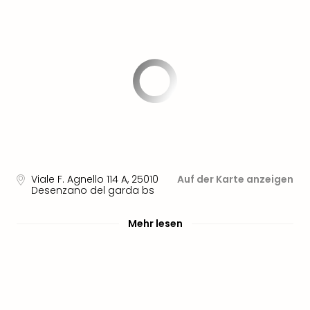
Sere
Park
Allw
Müns
Zoo
Leip
Safa
Beek
Ber
ZOO
Erle
Gels
Viale F. Agnello 114 A
,
25010
Auf der Karte anzeigen
Welt
Desenzano del garda bs
Wal
Nau
Mehr lesen
Aqu
Zool
Gar
Berli
alle
Ang