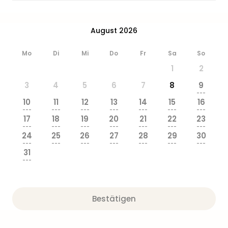
Ang
Wass
Trop
August 2026
Isla
The
Mo
Di
Mi
Do
Fr
Sa
So
Erdi
1
2
Rula
Bad
3
4
5
6
7
8
9
---
Sch
10
11
12
13
14
15
16
aqu
---
---
---
---
---
---
---
The
17
18
19
20
21
22
23
---
---
---
---
---
---
---
Sins
24
25
26
27
28
29
30
alle
---
---
---
---
---
---
---
Ang
31
---
Zoo
&
Safa
Erle
Bestätigen
Zoo
Han