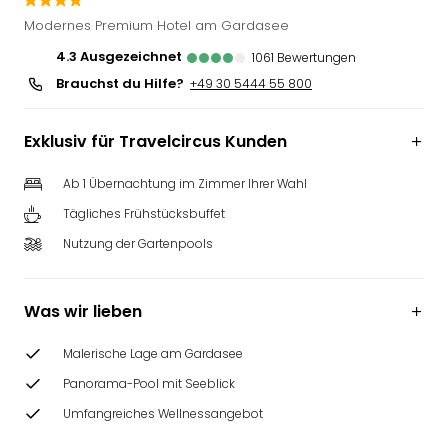
Slag
Modernes Premium Hotel am Gardasee
Eftel
4.3
ausgezeichnet
1061
Bewertungen
LEG
Brauchst du Hilfe?
Deu
+49 30 5444 55 800
Parc
Astér
Exklusiv für Travelcircus Kunden
Rast
Lan
Ab 1 Übernachtung im Zimmer Ihrer Wahl
Baye
Tägliches Frühstücksbuffet
Park
Plop
Nutzung der Gartenpools
Deu
(eh
Holi
Was wir lieben
Park
Tivol
Malerische Lage am Gardasee
Kop
Panorama-Pool mit Seeblick
Futu
Bela
Umfangreiches Wellnessangebot
alle