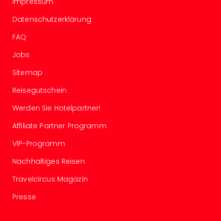
Impressum
Of
Thro
Datenschutzerklärung
Stud
Tour
FAQ
Swar
Jobs
Krist
Mini
Sitemap
Wun
Ham
Reisegutschein
War
Werden Sie Hotelpartner!
Bros.
Stud
Affiliate Partner Programm
Tour
Lon
VIP-Programm
–
Nachhaltiges Reisen
The
Mak
Travelcircus Magazin
of
Presse
Harr
Pott
An