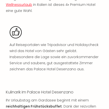
Rou
Wellnessurlaub
in Italien ist dieses 4⭑ Premium Hotel
Das
eine gute Wahl.
Musi
Köni
der
Löw
Die
Eisk
Auf Reiseportalen wie Tripadvisor und Holidaycheck
Tarz
MJ
wird das Hotel von Gästen sehr gelobt.
–
Insbesondere die Lage sowie ein zuvorkommender
Das
Service und saubere, gut ausgestattete Zimmer
Mich
zeichnen das Palace Hotel Desenzano aus.
Jac
Musi
Der
Teuf
Kulinarik im Palace Hotel Desenzano
träg
Pra
Ihr Urlaubstag am Gardasee beginnt mit einem
Die
reichhaltigen Frühstücksbuffet
. Dank der reizvollen