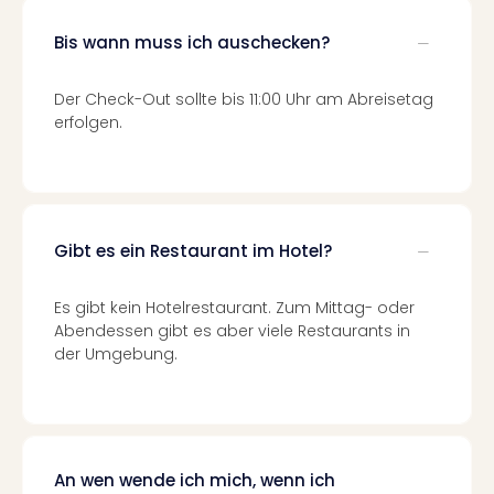
Fest
Stör
Bis wann muss ich auschecken?
Fest
Mus
Fuld
Der Check-Out sollte bis 11:00 Uhr am Abreisetag
Are
erfolgen.
di
Ver
alle
Ang
Musi
Gibt es ein Restaurant im Hotel?
Musi
Ham
Es gibt kein Hotelrestaurant. Zum Mittag- oder
alle
Abendessen gibt es aber viele Restaurants in
Ang
der Umgebung.
Kultu
&
Spor
Mus
Tec
An wen wende ich mich, wenn ich
Sins