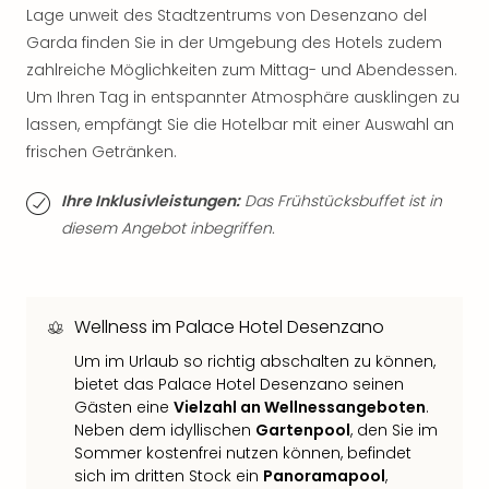
Sch
Lage unweit des Stadtzentrums von Desenzano del
und
Garda finden Sie in der Umgebung des Hotels zudem
das
zahlreiche Möglichkeiten zum Mittag- und Abendessen.
Biest
Wie
Um Ihren Tag in entspannter Atmosphäre ausklingen zu
Mari
lassen, empfängt Sie die Hotelbar mit einer Auswahl an
Ther
frischen Getränken.
Sta
Ente
Ihre Inklusivleistungen:
Das Frühstücksbuffet ist in
Das
diesem Angebot inbegriffen.
Pha
der
Ope
Köln
Wellness im Palace Hotel Desenzano
Tan
der
Um im Urlaub so richtig abschalten zu können,
bietet das Palace Hotel Desenzano seinen
Vam
Gästen eine
Vielzahl an Wellnessangeboten
.
alle
Neben dem idyllischen
Gartenpool
, den Sie im
Ang
Sommer kostenfrei nutzen können, befindet
Sho
sich im dritten Stock ein
Panoramapool
,
&