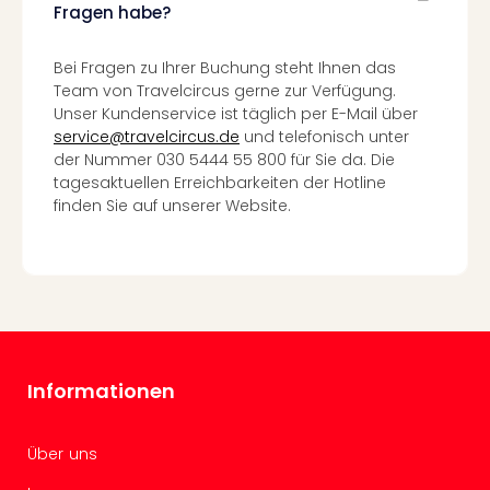
Fragen habe?
Mer
Ben
Mus
Bei Fragen zu Ihrer Buchung steht Ihnen das
Stut
Team von Travelcircus gerne zur Verfügung.
Pors
Unser Kundenservice ist täglich per E-Mail über
Mus
service@travelcircus.de
und telefonisch unter
Auto
der Nummer 030 5444 55 800 für Sie da. Die
Wolf
tagesaktuellen Erreichbarkeiten der Hotline
finden Sie auf unserer Website.
BM
Mus
in
Mün
Barb
Mus
Tec
Spey
Informationen
alle
Ang
Auss
Über uns
Ga