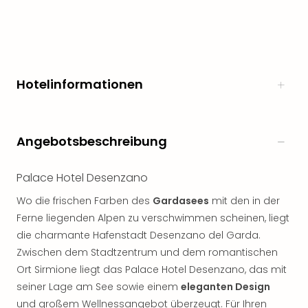
noc
meh
Frei
Frei
Eur
Hotelinformationen
Frei
Deu
Frei
Nied
Angebotsbeschreibung
Frei
Öste
Palace Hotel Desenzano
Frei
Fran
Wo die frischen Farben des
Gardasees
mit den in der
Musi
Ferne liegenden Alpen zu verschwimmen scheinen, liegt
&
die charmante Hafenstadt Desenzano del Garda.
Sho
Zwischen dem Stadtzentrum und dem romantischen
Musi
Starl
Ort Sirmione liegt das Palace Hotel Desenzano, das mit
Expr
seiner Lage am See sowie einem
eleganten Design
Moul
und großem Wellnessangebot überzeugt. Für Ihren