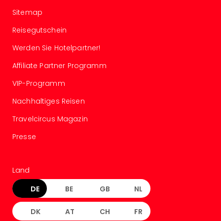
Mer
Sitemap
Ben
Mus
Reisegutschein
Stut
Werden Sie Hotelpartner!
Pors
Mus
Affiliate Partner Programm
Auto
Wolf
VIP-Programm
BM
Nachhaltiges Reisen
Mus
in
Travelcircus Magazin
Mün
Barb
Presse
Mus
Tec
Spey
Land
alle
DE
BE
GB
NL
Ang
Auss
DK
AT
CH
FR
Ga