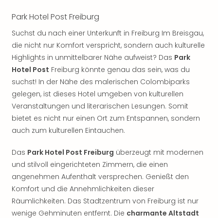
noc
Park Hotel Post Freiburg
meh
Frei
Suchst du nach einer Unterkunft in Freiburg Im Breisgau,
Frei
die nicht nur Komfort verspricht, sondern auch kulturelle
Eur
Highlights in unmittelbarer Nähe aufweist? Das
Park
Frei
Hotel Post
Freiburg könnte genau das sein, was du
Deu
suchst! In der Nähe des malerischen Colombiparks
Frei
Nied
gelegen, ist dieses Hotel umgeben von kulturellen
Frei
Veranstaltungen und literarischen Lesungen. Somit
Öste
bietet es nicht nur einen Ort zum Entspannen, sondern
Frei
auch zum kulturellen Eintauchen.
Fran
Musi
Das
Park Hotel Post Freiburg
überzeugt mit modernen
&
und stilvoll eingerichteten Zimmern, die einen
Sho
angenehmen Aufenthalt versprechen. Genießt den
Musi
Komfort und die Annehmlichkeiten dieser
Starl
Expr
Räumlichkeiten. Das Stadtzentrum von Freiburg ist nur
Moul
wenige Gehminuten entfernt. Die
charmante Altstadt