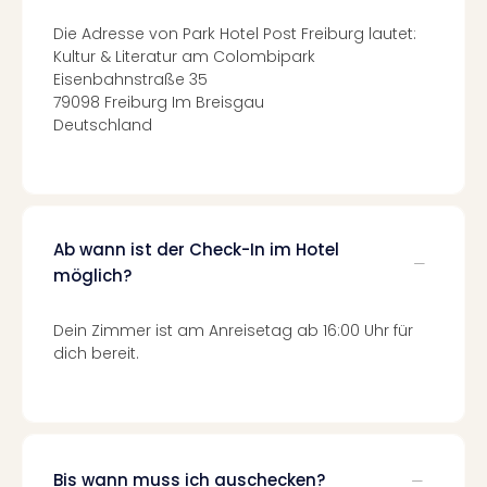
Qua
Com
Die Adresse von Park Hotel Post Freiburg lautet:
Club
Kultur & Literatur am Colombipark
Pret
Eisenbahnstraße 35
79098 Freiburg Im Breisgau
Wo
Deutschland
alle
Ang
TV
Sho
ZDF
Fern
Ab wann ist der Check-In im Hotel
in
möglich?
Main
Stef
Dein Zimmer ist am Anreisetag ab 16:00 Uhr für
Raa
dich bereit.
Sho
alle
Ang
Fest
Dom
Bis wann muss ich auschecken?