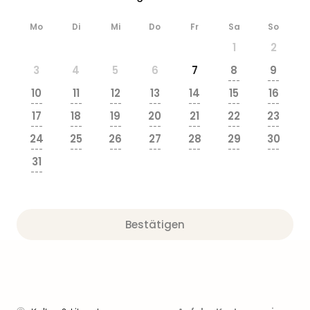
Ang
Wass
Mo
Di
Mi
Do
Fr
Sa
So
Trop
1
2
Isla
The
3
4
5
6
7
8
9
---
---
Erdi
10
11
12
13
14
15
16
Rula
---
---
---
---
---
---
---
Bad
17
18
19
20
21
22
23
---
---
---
---
---
---
---
Sch
24
25
26
27
28
29
30
aqu
---
---
---
---
---
---
---
The
31
---
Sins
alle
Ang
Zoo
Bestätigen
&
Safa
Erle
Zoo
Han