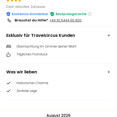
Slag
Dein stilvolles Zuhause
Eftel
Kostenlos stornierbar
Bestpreisgarantie
LEG
Brauchst du Hilfe?
+49 30 5444 55 800
Deu
Parc
Astér
Exklusiv für Travelcircus Kunden
Rast
Lan
Übernachtung im Zimmer deiner Wahl
Baye
Tägliches Frühstück
Park
Plop
Deu
Was wir lieben
(eh
Holi
Historischer Charme
Park
Tivol
Zentrale Lage
Kop
Futu
Bela
alle
August 2026