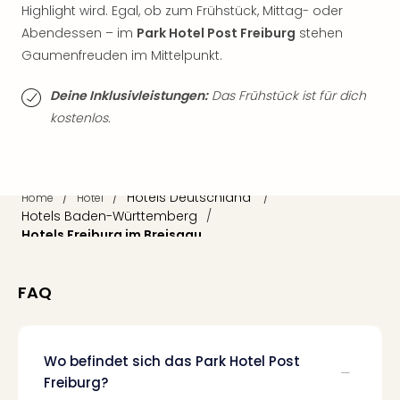
Highlight wird. Egal, ob zum Frühstück, Mittag- oder
Thea
ABB
Abendessen – im
Park Hotel Post Freiburg
stehen
Voy
Gaumenfreuden im Mittelpunkt.
in
Lon
Deine Inklusivleistungen:
Das Frühstück ist für dich
Harr
kostenlos.
Pott
Thea
Lon
GOP
/
/
Hotels Deutschland
/
Home
Hotel
Vari
Hotels Baden-Württemberg
/
Thea
Hotels Freiburg im Breisgau
Frie
Pala
Berli
FAQ
Fest
Neu
Fest
Wo befindet sich das Park Hotel Post
Bad
Freiburg?
Bad