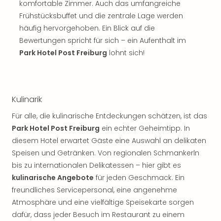
Sch
komfortable Zimmer. Auch das umfangreiche
und
Frühstücksbuffet und die zentrale Lage werden
das
häufig hervorgehoben. Ein Blick auf die
Biest
Bewertungen spricht für sich – ein Aufenthalt im
Wie
Park Hotel Post Freiburg
lohnt sich!
Mari
Ther
Sta
Ente
Das
Kulinarik
Pha
Für alle, die kulinarische Entdeckungen schätzen, ist das
der
Park Hotel Post Freiburg
ein echter Geheimtipp. In
Ope
diesem Hotel erwartet Gäste eine Auswahl an delikaten
Köln
Tan
Speisen und Getränken. Von regionalen Schmankerln
der
bis zu internationalen Delikatessen – hier gibt es
Vam
kulinarische Angebote
für jeden Geschmack. Ein
alle
freundliches Servicepersonal, eine angenehme
Ang
Atmosphäre und eine vielfältige Speisekarte sorgen
Sho
dafür, dass jeder Besuch im Restaurant zu einem
&