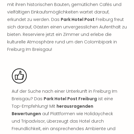
Rou
mit ihren historischen Bauten, gemütlichen Cafés und
Das
vielfältigen Einkaufsmöglichkeiten wartet darauf,
Musi
erkundet zu werden. Das
Park Hotel Post
Freiburg freut
Köni
sich darauf, Gästen einen unvergesslichen Aufenthalt zu
der
bieten. Reserviere jetzt ein Zimmer und erlebe die
Löw
kulturelle Atmosphäre rund um den Colombipark in
Die
Eisk
Freiburg Im Breisgau!
Tarz
MJ
–
Das
Mich
Jac
Auf der Suche nach einer Unterkunft in Freiburg Im
Musi
Breisgau? Das
Park Hotel Post Freiburg
ist eine
Der
Top-Empfehlung! Mit
herausragenden
Teuf
Bewertungen
auf Plattformen wie Holidaycheck
träg
Pra
und Tripadvisor, überzeugt das Hotel durch
Die
Freundlichkeit, ein ansprechendes Ambiente und