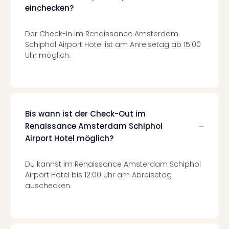
Fest
einchecken?
Stör
Fest
Mus
Der Check-In im Renaissance Amsterdam
Schiphol Airport Hotel ist am Anreisetag ab 15:00
Fuld
Uhr möglich.
Are
di
Ver
alle
Ang
Musi
Bis wann ist der Check-Out im
Musi
Renaissance Amsterdam Schiphol
Ham
Airport Hotel möglich?
alle
Ang
Du kannst im Renaissance Amsterdam Schiphol
Kultu
Airport Hotel bis 12:00 Uhr am Abreisetag
&
auschecken.
Spor
Mus
Tec
Sins