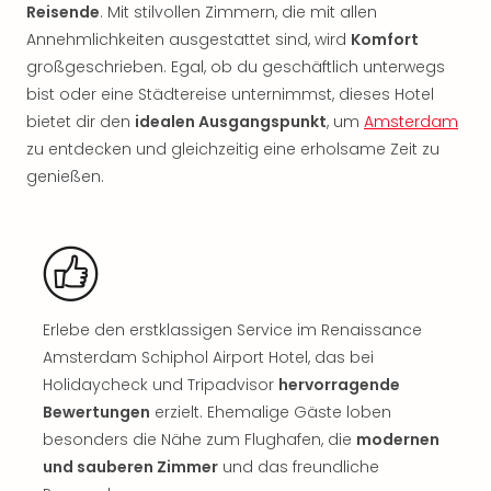
Rou
Reisende
. Mit stilvollen Zimmern, die mit allen
Das
Annehmlichkeiten ausgestattet sind, wird
Komfort
Musi
großgeschrieben. Egal, ob du geschäftlich unterwegs
Köni
bist oder eine Städtereise unternimmst, dieses Hotel
der
bietet dir den
idealen Ausgangspunkt
, um
Amsterdam
Löw
zu entdecken und gleichzeitig eine erholsame Zeit zu
Die
genießen.
Eisk
Tarz
MJ
–
Das
Mich
Jac
Erlebe den erstklassigen Service im Renaissance
Musi
Amsterdam Schiphol Airport Hotel, das bei
Der
Holidaycheck und Tripadvisor
hervorragende
Teuf
Bewertungen
erzielt. Ehemalige Gäste loben
träg
besonders die Nähe zum Flughafen, die
modernen
Pra
und sauberen Zimmer
und das freundliche
Die