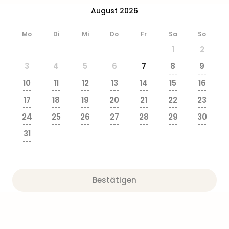
Ang
August 2026
Wass
Trop
Mo
Di
Mi
Do
Fr
Sa
So
Isla
1
2
The
Erdi
3
4
5
6
7
8
9
Rula
---
---
10
11
12
13
14
15
16
Bad
---
---
---
---
---
---
---
Sch
17
18
19
20
21
22
23
aqu
---
---
---
---
---
---
---
24
25
26
27
28
29
30
The
---
---
---
---
---
---
---
Sins
31
alle
---
Ang
Zoo
&
Bestätigen
Safa
Erle
Zoo
Han