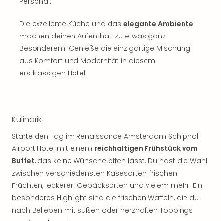
Sch
Personal.
und
das
Die exzellente Küche und das
elegante Ambiente
Biest
machen deinen Aufenthalt zu etwas ganz
Wie
Besonderem. Genieße die einzigartige Mischung
Mari
aus Komfort und Modernität in diesem
Ther
erstklassigen Hotel.
Sta
Ente
Das
Pha
Kulinarik
der
Ope
Starte den Tag im Renaissance Amsterdam Schiphol
Köln
Airport Hotel mit einem
reichhaltigen Frühstück vom
Tan
Buffet
, das keine Wünsche offen lässt. Du hast die Wahl
der
zwischen verschiedensten Käsesorten, frischen
Vam
alle
Früchten, leckeren Gebäcksorten und vielem mehr. Ein
Ang
besonderes Highlight sind die frischen Waffeln, die du
Sho
nach Belieben mit süßen oder herzhaften Toppings
&