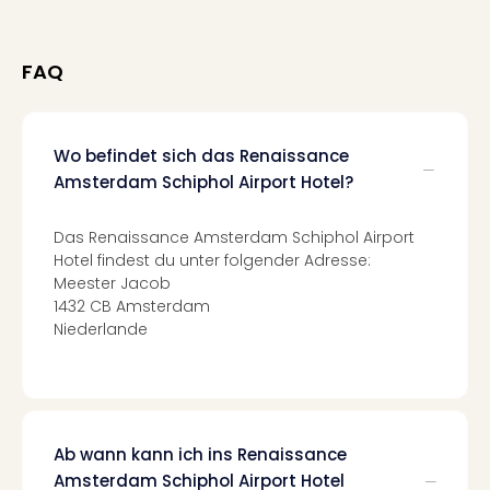
Qua
Com
Club
FAQ
Pret
Wo
alle
Ang
Wo befindet sich das Renaissance
TV
Amsterdam Schiphol Airport Hotel?
Sho
ZDF
Das Renaissance Amsterdam Schiphol Airport
Fern
Hotel findest du unter folgender Adresse:
in
Meester Jacob
Main
1432 CB Amsterdam
Stef
Niederlande
Raa
Sho
alle
Ang
Fest
Ab wann kann ich ins Renaissance
Dom
Amsterdam Schiphol Airport Hotel