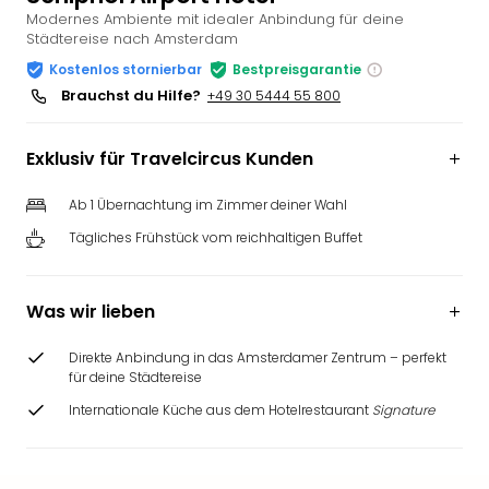
Modernes Ambiente mit idealer Anbindung für deine
Slag
Städtereise nach Amsterdam
Eftel
LEG
Kostenlos stornierbar
Bestpreisgarantie
Deu
Brauchst du Hilfe?
+49 30 5444 55 800
Parc
Astér
Exklusiv für Travelcircus Kunden
Rast
Lan
Ab 1 Übernachtung im Zimmer deiner Wahl
Baye
Park
Tägliches Frühstück vom reichhaltigen Buffet
Plop
Deu
(eh
Was wir lieben
Holi
Park
Direkte Anbindung in das Amsterdamer Zentrum – perfekt
für deine Städtereise
Tivol
Kop
Internationale Küche aus dem Hotelrestaurant
Signature
Futu
Bela
alle