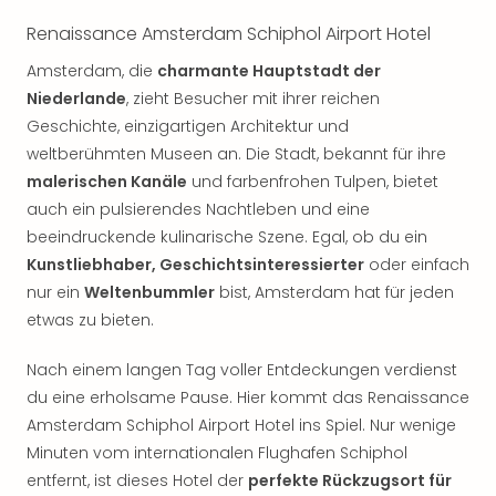
noc
Renaissance Amsterdam Schiphol Airport Hotel
meh
Frei
Amsterdam, die
charmante Hauptstadt der
Frei
Niederlande
, zieht Besucher mit ihrer reichen
Eur
Geschichte, einzigartigen Architektur und
Frei
weltberühmten Museen an. Die Stadt, bekannt für ihre
Deu
malerischen Kanäle
und farbenfrohen Tulpen, bietet
Frei
auch ein pulsierendes Nachtleben und eine
Nied
beeindruckende kulinarische Szene. Egal, ob du ein
Frei
Öste
Kunstliebhaber, Geschichtsinteressierter
oder einfach
Frei
nur ein
Weltenbummler
bist, Amsterdam hat für jeden
Fran
etwas zu bieten.
Musi
&
Nach einem langen Tag voller Entdeckungen verdienst
Sho
du eine erholsame Pause. Hier kommt das Renaissance
Musi
Amsterdam Schiphol Airport Hotel ins Spiel. Nur wenige
Starl
Minuten vom internationalen Flughafen Schiphol
Expr
entfernt, ist dieses Hotel der
perfekte Rückzugsort für
Moul