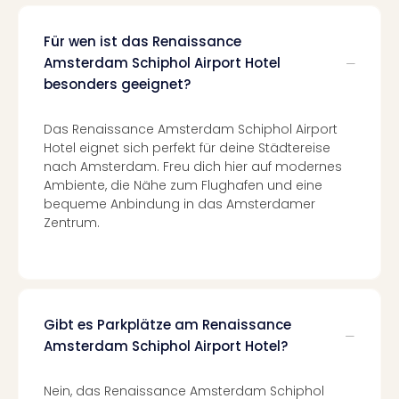
Of
Thro
Für wen ist das Renaissance
Stud
Amsterdam Schiphol Airport Hotel
Tour
Swar
besonders geeignet?
Krist
Mini
Das Renaissance Amsterdam Schiphol Airport
Wun
Hotel eignet sich perfekt für deine Städtereise
Ham
nach Amsterdam. Freu dich hier auf modernes
War
Ambiente, die Nähe zum Flughafen und eine
Bros.
bequeme Anbindung in das Amsterdamer
Stud
Zentrum.
Tour
Lon
–
The
Mak
Gibt es Parkplätze am Renaissance
of
Amsterdam Schiphol Airport Hotel?
Harr
Pott
Nein, das Renaissance Amsterdam Schiphol
An