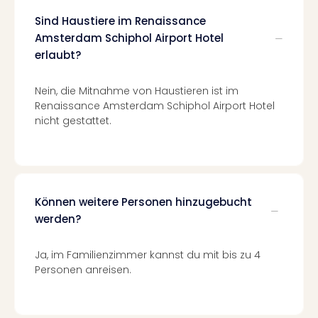
Mer
Sind Haustiere im Renaissance
Ben
Amsterdam Schiphol Airport Hotel
Mus
erlaubt?
Stut
Pors
Mus
Nein, die Mitnahme von Haustieren ist im
Auto
Renaissance Amsterdam Schiphol Airport Hotel
Wolf
nicht gestattet.
BM
Mus
in
Mün
Barb
Können weitere Personen hinzugebucht
Mus
werden?
Tec
Spey
Ja, im Familienzimmer kannst du mit bis zu 4
alle
Personen anreisen.
Ang
Auss
Ga