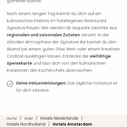
garnieren kannst.
Thea
ABB
Nach einem langen Tag kannst du dich auf ein
Voy
kulinarisches Erlebnis im hoteleigenen Restaurant
in
Signature
freuen. Hier werden dir exquisite Gerichte aus
Lon
regionalen und saisonalen Zutaten
serviert. In der
Harr
Pott
stilvollen Atmosphäre der
Signature Bar
kannst du den
Thea
Abend bei einem guten Glas Wein oder einem kreativen
Lon
Cocktail ausklingen lassen. Entdecke die
vielfältige
GOP
Speisekarte
und lass dich von den kulinarischen
Vari
Kreationen des Küchenchefs überraschen.
Thea
Frie
Deine Inklusivleistungen:
Das tägliche Frühstück ist
Pala
für dich inklusive.
Berli
Fest
Neu
Fest
Bad
/
/
Hotels Niederlande
/
Home
Hotel
Bad
Hotels Nordholland
/
Hotels Amsterdam