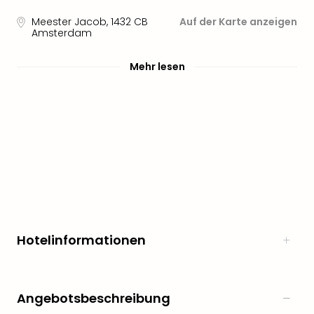
Sere
Park
Meester Jacob
,
1432 CB
Auf der Karte anzeigen
Amsterdam
Allw
Müns
Zoo
Mehr lesen
Leip
Safa
Beek
Ber
ZOO
Erle
Gels
Welt
Wal
Nau
Aqu
Hotelinformationen
Zool
Gar
Berli
alle
Angebotsbeschreibung
Ang