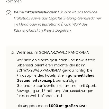
kommen.
Qua
Com
Deine Inklusivleistungen:
Für dich ist das tägliche
Club
Pret
Frühstück sowie das tägliche 3-Gang-Genussdinner
Wo
im Menü oder in Buffetform (nach Wahl des
alle
Küchenchefs) im Preis inbegriffen.
Ang
TV
Sho
ZDF
Wellness im SCHWARZWALD PANORAMA
Fern
Wer sich an einem gesunden und bewussten
in
Lebensstil orientieren möchte, der ist im
Main
SCHWARZWALD PANORAMA genau richtig. Die
Stef
Philosophie des Hotels ist ein
ganzheitliches
Raa
Gesundheitskonzept
, demzufolge
Sho
Gesundheitsprävention zusammen mit Sport,
alle
Bewegung und Ernährung Voraussetzungen
Ang
für das Wohlbefinden sind.
Fest
Dom
Die Angebote des
1.000 m² großen SPA-