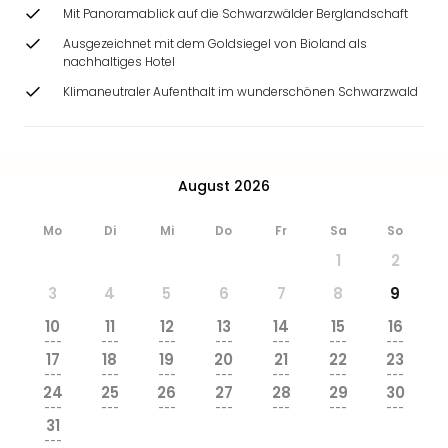
Ang
Mit Panoramablick auf die Schwarzwälder Berglandschaft
Wass
Ausgezeichnet mit dem Goldsiegel von Bioland als
Trop
nachhaltiges Hotel
Isla
Klimaneutraler Aufenthalt im wunderschönen Schwarzwald
The
Erdi
Rula
Bad
August 2026
Sch
aqu
The
Mo
Di
Mi
Do
Fr
Sa
So
Sins
1
2
alle
3
4
5
6
7
8
9
Ang
Zoo
10
11
12
13
14
15
16
&
---
---
---
---
---
---
---
17
18
19
20
21
22
23
Safa
---
---
---
---
---
---
---
Erle
24
25
26
27
28
29
30
Zoo
---
---
---
---
---
---
---
31
Han
---