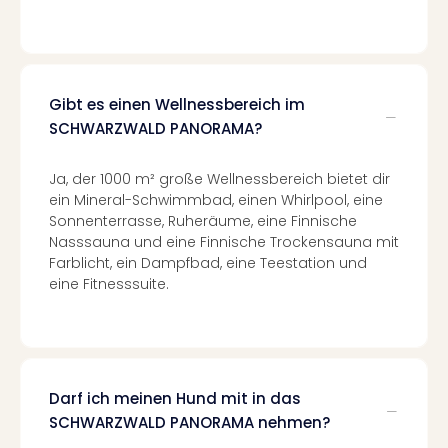
Ang
Spor
Skiu
in
Deu
Gibt es einen Wellnessbereich im
Skiu
SCHWARZWALD PANORAMA?
in
Öste
Ja, der 1000 m² große Wellnessbereich bietet dir
Form
ein Mineral-Schwimmbad, einen Whirlpool, eine
1
Sonnenterrasse, Ruheräume, eine Finnische
Reis
Nasssauna und eine Finnische Trockensauna mit
Konz
Farblicht, ein Dampfbad, eine Teestation und
Konz
eine Fitnesssuite.
Pitbu
Karo
G
Back
Boy
Darf ich meinen Hund mit in das
Disn
SCHWARZWALD PANORAMA nehmen?
in