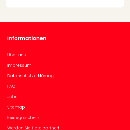
The
Sins
Bad
Sch
Tau
The
Informationen
The
Eusk
Caro
Über uns
The
Aqu
Impressum
Prag
Datenschutzerklärung
Bali
The
FAQ
The
Bad
Jobs
Wöri
Sitemap
Rula
Eur
Reisegutschein
Karl
alle
Werden Sie Hotelpartner!