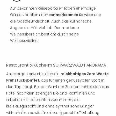
Sch
und
Auf bekannten Reiseportalen loben ehemalige
das
Gäste vor allem den
aufmerksamen Service
und
Biest
die Gastfreundschaft. Auch das kulinarische
Wie
Angebot erhält viel Lob. Der moderne
Mari
Wellnessbereich besticht durch seine
Ther
Sta
Wellnessvielfalt.
Ente
Das
Pha
der
Restaurant & Küche im SCHWARZWALD PANORAMA
Ope
Am Morgen erwartet dich ein
reichhaltiges Zero Waste
Köln
Tan
Frühstücksbuffet
, das für einen genussvollen Start in
der
den Tag sorgt. Bei der Wahl der Zutaten richtet sich das
Vam
Hotel nach den strengen Bioland-Richtlinien und
alle
arbeiten mit Lieferanten zusammen, die
Ang
kreislaufgerecht und ohne synthetische Dünger
Sho
wirtschaften sowie für eine artgerechte Tierhaltung
&