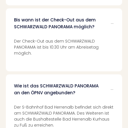
Even
at
War
Bis wann ist der Check-Out aus dem
Bros.
SCHWARZWALD PANORAMA möglich?
Stud
Tour
Der Check-Out aus dem SCHWARZWALD
Lon
PANORAMA ist bis 10:30 Uhr am Abreisetag
–
möglich.
The
Mak
of
Harr
Pott
Wie ist das SCHWARZWALD PANORAMA
Form
an den ÖPNV angebunden?
1
Die
Auss
Der S-Bahnhof Bad Herrenalb befindet sich direkt
Imme
am SCHWARZWALD PANORAMA. Des Weiteren ist
Auss
auch die Bushaltestelle Bad Herrenalb Kurhaus
alle
zu Fuß zu erreichen.