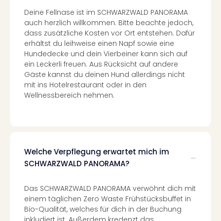
Con
Schl
Deine Fellnase ist im SCHWARZWALD PANORAMA
auch herzlich willkommen. Bitte beachte jedoch,
Sch
dass zusätzliche Kosten vor Ort entstehen. Dafür
Konz
erhältst du leihweise einen Napf sowie eine
alle
Hundedecke und dein Vierbeiner kann sich auf
Ang
ein Leckerli freuen. Aus Rücksicht auf andere
Fest
Gäste kannst du deinen Hund allerdings nicht
Glüc
mit ins Hotelrestaurant oder in den
Insel
Wellnessbereich nehmen.
Mer
Lun
Black
Festi
Nibiri
Welche Verpflegung erwartet mich im
Festi
SCHWARZWALD PANORAMA?
Ikar
Festi
alle
Das SCHWARZWALD PANORAMA verwöhnt dich mit
Ang
einem täglichen Zero Waste Frühstücksbuffet in
Loca
Bio-Qualität, welches für dich in der Buchung
Konz
inkludiert ist. Außerdem kredenzt das