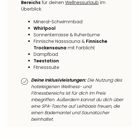
Fest
Bereichs
für deinen
Wellnessurlaub
im
Stör
Überblick:
Fest
Mus
Mineral-Schwimmbad
Fuld
Whirlpool
Are
Sonnenterrasse & Ruheräume
di
Finnische Nasssauna &
Finnische
Ver
Trockensauna
mit Farblicht
alle
Dampfbad
Teestation
Ang
Fitnesssuite
Musi
Musi
Deine Inklusivleistungen:
Die Nutzung des
Ham
hoteleigenen Wellness- und
alle
Fitnessbereichs ist für dich im Preis
Ang
inbegriffen. Außerdem kannst du dich über
Kultu
eine SPA-Tasche auf Leihbasis freuen, die
&
einen Bademantel und Saunatücher
Spor
beinhaltet.
Mus
Tec
Sins