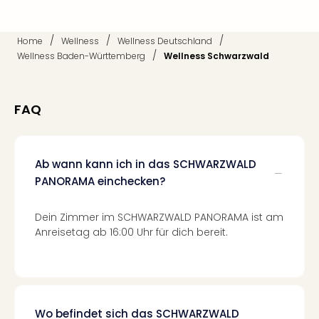
Mer
Ben
Mus
/
/
/
Home
Wellness
Wellness Deutschland
/
Stut
Wellness Baden-Württemberg
Wellness Schwarzwald
Pors
Mus
Auto
FAQ
Wolf
BM
Mus
Ab wann kann ich in das SCHWARZWALD
in
PANORAMA einchecken?
Mün
Barb
Mus
Dein Zimmer im SCHWARZWALD PANORAMA ist am
Tec
Anreisetag ab 16:00 Uhr für dich bereit.
Spey
alle
Ang
Auss
Ga
Wo befindet sich das SCHWARZWALD