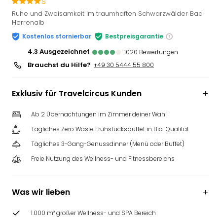
s
Slag
Ruhe und Zweisamkeit im traumhaften Schwarzwälder Bad
Eftel
Herrenalb
LEG
Kostenlos stornierbar
Bestpreisgarantie
Deu
4.3
ausgezeichnet
Parc
1020
Bewertungen
Astér
Brauchst du Hilfe?
+49 30 5444 55 800
Rast
Lan
Exklusiv für Travelcircus Kunden
Baye
Park
Ab 2 Übernachtungen im Zimmer deiner Wahl
Plop
Deu
Tägliches Zero Waste Frühstücksbuffet in Bio-Qualität
(eh
Tägliches 3-Gang-Genussdinner (Menü oder Buffet)
Holi
Freie Nutzung des Wellness- und Fitnessbereichs
Park
Tivol
Kop
Was wir lieben
Futu
Bela
1.000 m² großer Wellness- und SPA Bereich
alle