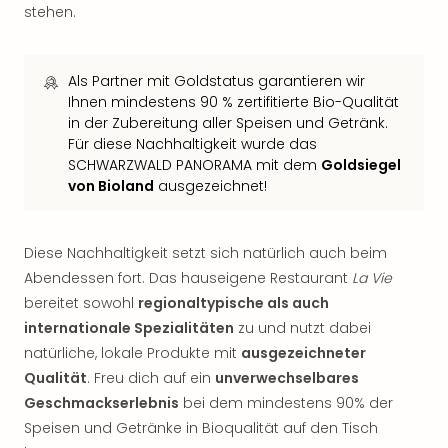
stehen.
Thea
ABB
Voy
in
Als Partner mit Goldstatus garantieren wir
Ihnen mindestens 90 % zertifitierte Bio-Qualität
Lon
in der Zubereitung aller Speisen und Getränk.
Harr
Für diese Nachhaltigkeit wurde das
Pott
SCHWARZWALD PANORAMA mit dem
Goldsiegel
Thea
von Bioland
ausgezeichnet!
Lon
GOP
Vari
Diese Nachhaltigkeit setzt sich natürlich auch beim
Thea
Abendessen fort. Das hauseigene Restaurant
La Vie
Frie
Pala
bereitet sowohl
regionaltypische als auch
Berli
internationale Spezialitäten
zu und nutzt dabei
Fest
natürliche, lokale Produkte mit
ausgezeichneter
Neu
Qualität
. Freu dich auf ein
unverwechselbares
Fest
Geschmackserlebnis
bei dem mindestens 90% der
Bad
Speisen und Getränke in Bioqualität auf den Tisch
Bad