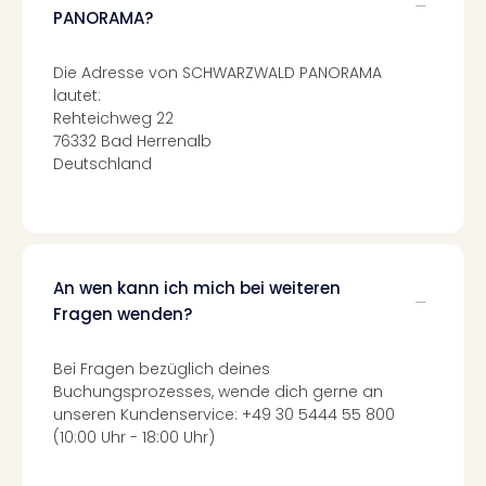
Of
PANORAMA?
Thro
Stud
Die Adresse von SCHWARZWALD PANORAMA
Tour
lautet:
Swar
Rehteichweg 22
Krist
76332 Bad Herrenalb
Mini
Deutschland
Wun
Ham
War
Bros.
Stud
An wen kann ich mich bei weiteren
Tour
Fragen wenden?
Lon
–
The
Bei Fragen bezüglich deines
Mak
Buchungsprozesses, wende dich gerne an
of
unseren Kundenservice: +49 30 5444 55 800
Harr
(10:00 Uhr - 18:00 Uhr)
Pott
An