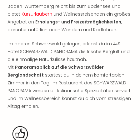
Rou
Baden-Württemberg reicht bis zum Bodensee und
Das
bietet
Kurzurlaubern
und Wellnessreisenden ein großes
Musi
Angebot an
Erholungs- und Freizeitmöglichkeiten
,
Köni
darunter natürlich auch Wandern und Radfahren.
der
Löw
Im oberen Schwarzwald gelegen, erlebst du im 4⭑S
Die
Eisk
Hotel SCHWARZWALD PANORAMA die frische Bergluft und
Tarz
die einmalige Naturkulisse hautnah.
MJ
Mit
Panoramablick auf die Schwarzwälder
–
Berglandschaft
startest du in deinem komfortablen
Das
Zimmer in den Tag. Im Restaurant des SCHWARZWALD
Mich
PANORAMA werden dir kulinarische Spezialitäten serviert
Jac
und im Wellnessbereich kannst du dich vom stressigen
Musi
Der
Alltag erholen.
Teuf
träg
Pra
Die