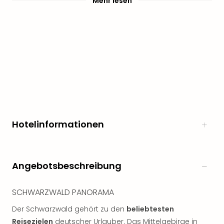
Mehr lesen
noc
meh
Frei
Frei
Eur
Frei
Deu
Frei
Nied
Frei
Öste
Hotelinformationen
Frei
Fran
Musi
&
Angebotsbeschreibung
Sho
Musi
SCHWARZWALD PANORAMA
Starl
Expr
Der Schwarzwald gehört zu den
beliebtesten
Moul
Reisezielen
deutscher Urlauber. Das Mittelgebirge in