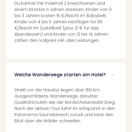
Well
Du kannst mit maximal 2 Erwachsenen und
Eur
einem Kind bis 11 Jahren anreisen. Kinder von 0
Deu
bis 3 Jahren kosten 15 €/Nacht im Babybett,
Kinder von 4 bis 11 Jahren nächtigen für 65
Itali
€/Nacht im Zustellbett (plus 21 € für das
Nied
Abendessen) und Kinder von 12 bis 14 Jahren
Öste
zahlen den Vollpreis inkl. aller Leistungen.
Pole
Südt
Mar
Karl
alle
Ang
Welche Wanderwege starten am Hotel?
The
The
Direkt vor der Haustür liegen über 150 km
Erdi
ausgeschilderte Wanderwege, darunter
Trop
Qualitätsrouten wie der Nordschwarzwald-Steig.
Isla
Nach der aktiven Tour kehrt ihr entspannt in den
The
Panorama-Saunabereich zurück und lasst den
Bad
Blick über die Wälder schweifen.
Wöri