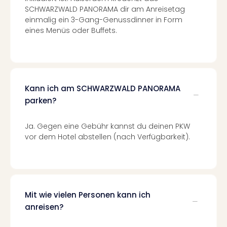
in
SCHWARZWALD PANORAMA dir am Anreisetag
Köln
einmalig ein 3-Gang-Genussdinner in Form
eines Menüs oder Buffets.
Konz
in
Düss
Well
Well
Deu
Kann ich am SCHWARZWALD PANORAMA
Allg
parken?
Baye
Wal
Ja. Gegen eine Gebühr kannst du deinen PKW
Baye
vor dem Hotel abstellen (nach Verfügbarkeit).
Bod
Harz
Nor
NRW
Ost
Mit wie vielen Personen kann ich
Sch
anreisen?
alle
Ang