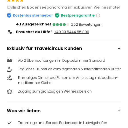
Slag
Idyllisches Bodenseepanorama im exklusiven Wellnesshotel
Eftel
Kostenlos stornierbar
Bestpreisgarantie
LEG
Deu
4.1
ausgezeichnet
252
Bewertungen
Parc
Brauchst du Hilfe?
+49 30 5444 55 800
Astér
Rast
Exklusiv für Travelcircus Kunden
Lan
Baye
Ab 2 Übernachtungen im Doppelzimmer Standard
Park
Plop
Tägliches Frühstück vom regionalen & internationalen Buffet
Deu
Einmaliges Dinner pro Person am Anreisetag mit badisch-
(eh
mediterraner Küche
Holi
Zugang zum großzügigen Wellnessbereich
Park
Tivol
Kop
Was wir lieben
Futu
Bela
Traumlage am Ufer des Bodensees in Ludwigshafen
alle