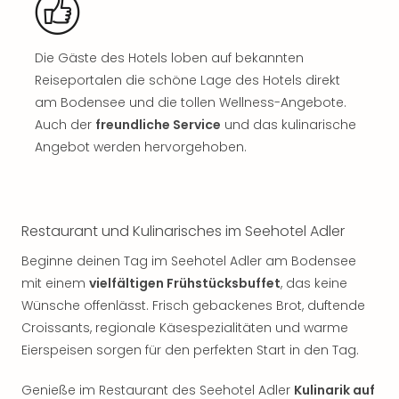
Sch
und
das
Die Gäste des Hotels loben auf bekannten
Biest
Wie
Reiseportalen die schöne Lage des Hotels direkt
Mari
am Bodensee und die tollen Wellness-Angebote.
Ther
Auch der
freundliche Service
und das kulinarische
Sta
Angebot werden hervorgehoben.
Ente
Das
Pha
der
Restaurant und Kulinarisches im Seehotel Adler
Ope
Köln
Beginne deinen Tag im Seehotel Adler am Bodensee
Tan
mit einem
vielfältigen Frühstücksbuffet
, das keine
der
Wünsche offenlässt. Frisch gebackenes Brot, duftende
Vam
Croissants, regionale Käsespezialitäten und warme
alle
Eierspeisen sorgen für den perfekten Start in den Tag.
Ang
Sho
Genieße im Restaurant des Seehotel Adler
Kulinarik auf
&