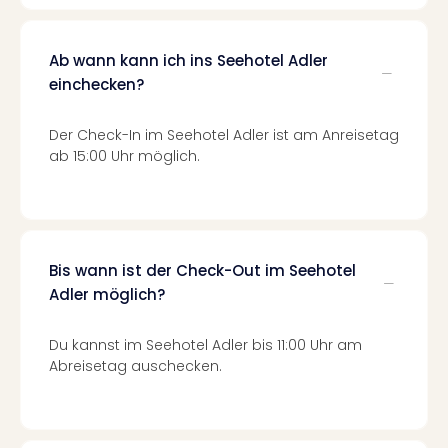
Mer
Ben
Mus
Ab wann kann ich ins Seehotel Adler
Stut
einchecken?
Pors
Mus
Der Check-In im Seehotel Adler ist am Anreisetag
Auto
ab 15:00 Uhr möglich.
Wolf
BM
Mus
in
Mün
Bis wann ist der Check-Out im Seehotel
Barb
Adler möglich?
Mus
Tec
Spey
Du kannst im Seehotel Adler bis 11:00 Uhr am
alle
Abreisetag auschecken.
Ang
Auss
Ga