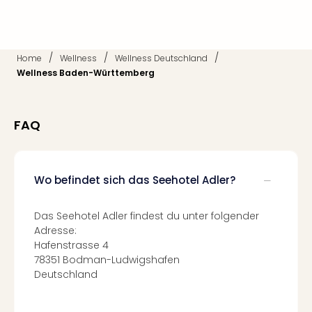
Fest
Stör
Fest
Mus
/
/
/
Home
Wellness
Wellness Deutschland
Fuld
Wellness Baden-Württemberg
Are
di
Ver
alle
FAQ
Ang
Musi
Musi
Wo befindet sich das Seehotel Adler?
Ham
alle
Ang
Das Seehotel Adler findest du unter folgender
Kultu
Adresse:
&
Hafenstrasse 4
Spor
78351 Bodman-Ludwigshafen
Deutschland
Mus
Tec
Sins