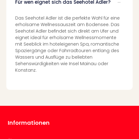
Für wen eignet sich das Seehotel Adler?
Even
at
Das Seehotel Adler ist die perfekte Wahl für eine
War
erholsame Wellnessauszeit am Bodensee. Das
Bros.
Seehotel Adler befindet sich direkt am Ufer und
Stud
eignet ideal für erholsame Wellnessmomente
Tour
mit Seeblick im hoteleigenen Spa, romantische
Lon
Spaziergänge oder Fahrradtouren entlang des
–
Wassers und Ausflüge zu beliebten
The
Sehenswürdigkeiten wie Insel Mainau oder
Mak
Konstanz.
of
Harr
Pott
Form
1
Die
Auss
Imme
Informationen
Auss
alle