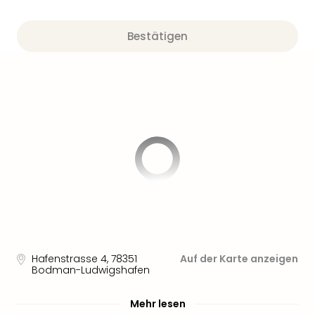
Sere
Park
Allw
Bestätigen
Müns
Zoo
Leip
Safa
Beek
Ber
ZOO
Erle
Gels
Welt
Wal
Nau
Aqu
Zool
Hafenstrasse 4
,
78351
Auf der Karte anzeigen
Gar
Bodman-Ludwigshafen
Berli
alle
Mehr lesen
Ang