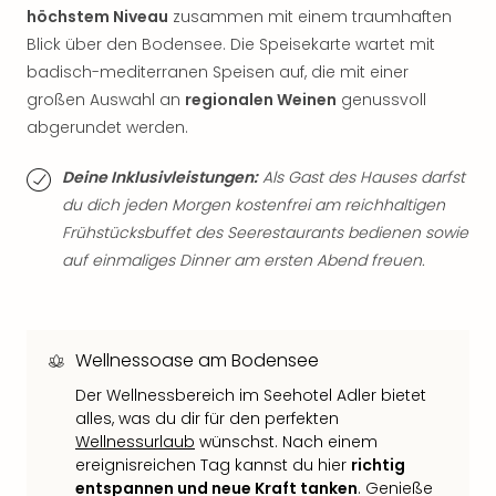
Thea
höchstem Niveau
zusammen mit einem traumhaften
ABB
Blick über den Bodensee. Die Speisekarte wartet mit
Voy
badisch-mediterranen Speisen auf, die mit einer
in
großen Auswahl an
regionalen Weinen
genussvoll
Lon
abgerundet werden.
Harr
Pott
Deine Inklusivleistungen:
Als Gast des Hauses darfst
Thea
du dich jeden Morgen kostenfrei am reichhaltigen
Lon
Frühstücksbuffet des Seerestaurants bedienen sowie
GOP
Vari
auf einmaliges Dinner am ersten Abend freuen.
Thea
Frie
Pala
Berli
Wellnessoase am Bodensee
Fest
Der Wellnessbereich im Seehotel Adler bietet
Neu
alles, was du dir für den perfekten
Fest
Wellnessurlaub
wünschst. Nach einem
Bad
ereignisreichen Tag kannst du hier
richtig
Bad
entspannen und neue Kraft tanken
. Genieße