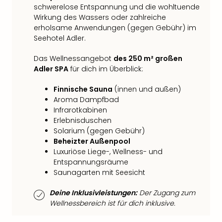
Qua
schwerelose Entspannung und die wohltuende
Com
Wirkung des Wassers oder zahlreiche
Club
erholsame Anwendungen (gegen Gebühr) im
Pret
Seehotel Adler.
Wo
alle
Das Wellnessangebot
des 250 m² großen
Ang
Adler SPA
für dich im Überblick:
TV
Finnische Sauna
(innen und außen)
Sho
Aroma Dampfbad
ZDF
Infrarotkabinen
Fern
Erlebnisduschen
in
Solarium (gegen Gebühr)
Main
Beheizter Außenpool
Stef
Luxuriöse Liege-, Wellness- und
Raa
Entspannungsräume
Sho
Saunagarten mit Seesicht
alle
Ang
Deine Inklusivleistungen:
Der Zugang zum
Fest
Wellnessbereich ist für dich inklusive.
Dom