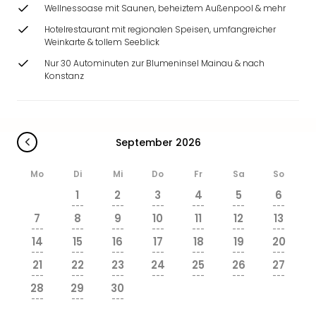
Ang
Wellnessoase mit Saunen, beheiztem Außenpool & mehr
Wass
Hotelrestaurant mit regionalen Speisen, umfangreicher
Trop
Weinkarte & tollem Seeblick
Isla
Nur 30 Autominuten zur Blumeninsel Mainau & nach
The
Konstanz
Erdi
Rula
Bad
Sch
September 2026
aqu
The
Mo
Di
Mi
Do
Fr
Sa
So
Sins
alle
1
2
3
4
5
6
---
---
---
---
---
---
Ang
7
8
9
10
11
12
13
Zoo
---
---
---
---
---
---
---
&
14
15
16
17
18
19
20
---
---
---
---
---
---
---
Safa
21
22
23
24
25
26
27
Erle
---
---
---
---
---
---
---
Zoo
28
29
30
---
---
---
Han