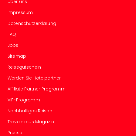
Über uns
Ang
Spor
Impressum
Skiu
in
Datenschutzerklärung
Deu
FAQ
Skiu
in
Jobs
Öste
Sitemap
Form
1
Reisegutschein
Reis
Konz
Werden Sie Hotelpartner!
Konz
Affiliate Partner Programm
Pitbu
Karo
VIP-Programm
G
Back
Nachhaltiges Reisen
Boy
Travelcircus Magazin
Disn
in
Presse