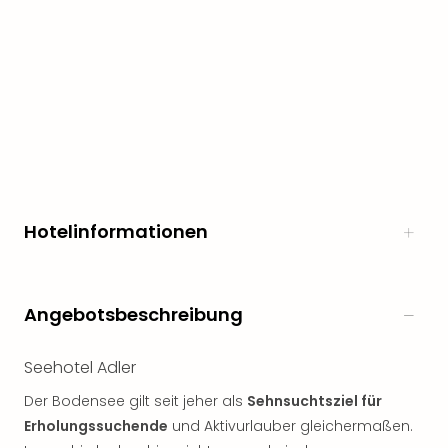
noc
meh
Frei
Frei
Eur
Frei
Deu
Frei
Nied
Frei
Hotelinformationen
Öste
Frei
Fran
Musi
Angebotsbeschreibung
&
Sho
Seehotel Adler
Musi
Starl
Der Bodensee gilt seit jeher als
Sehnsuchtsziel für
Expr
Erholungssuchende
und Aktivurlauber gleichermaßen.
Moul