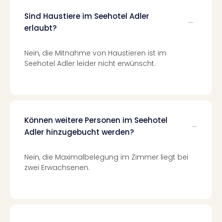
Of
Thro
Sind Haustiere im Seehotel Adler
Stud
erlaubt?
Tour
Swar
Nein, die Mitnahme von Haustieren ist im
Krist
Seehotel Adler leider nicht erwünscht.
Mini
Wun
Ham
War
Bros.
Können weitere Personen im Seehotel
Stud
Adler hinzugebucht werden?
Tour
Lon
–
Nein, die Maximalbelegung im Zimmer liegt bei
The
zwei Erwachsenen.
Mak
of
Harr
Pott
An