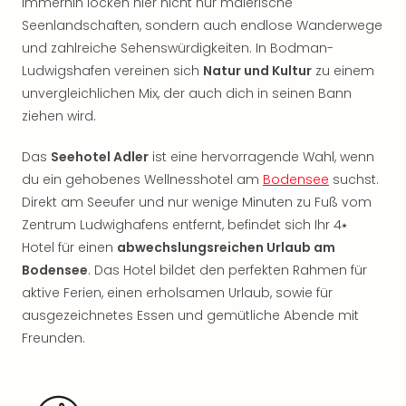
Immerhin locken hier nicht nur malerische
Rou
Seenlandschaften, sondern auch endlose Wanderwege
Das
Musi
und zahlreiche Sehenswürdigkeiten. In Bodman-
Köni
Ludwigshafen vereinen sich
Natur und Kultur
zu einem
der
unvergleichlichen Mix, der auch dich in seinen Bann
Löw
ziehen wird.
Die
Eisk
Das
Seehotel Adler
ist eine hervorragende Wahl, wenn
Tarz
du ein gehobenes Wellnesshotel am
Bodensee
suchst.
MJ
Direkt am Seeufer und nur wenige Minuten zu Fuß vom
–
Zentrum Ludwighafens entfernt, befindet sich Ihr 4⭑
Das
Mich
Hotel für einen
abwechslungsreichen Urlaub am
Jac
Bodensee
. Das Hotel bildet den perfekten Rahmen für
Musi
aktive Ferien, einen erholsamen Urlaub, sowie für
Der
ausgezeichnetes Essen und gemütliche Abende mit
Teuf
Freunden.
träg
Pra
Die