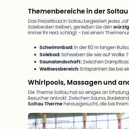
Themenbereiche in der Solta
Das Freizeitbad in Soltau begeistert jedes J
Solebecken treiben, genießen Sie den
würzig
immer Ihr Herz schlägt – bei einem Thermenurl
Schwimmbad:
In der 82 m langen Ruts
Solebad:
Schweben Sie wie auf Wolke 7
Saunalandschaft:
Zwischen Dampfbad o
Wellnessbereich:
Entspannen Sie bei ei
Whirlpools, Massagen und and
Die Therme Soltau hat so einiges an Erholun
Besucher anlockt. Zwischen Sauna, Badeland 
Soltau Therme
herausgesucht, die bei Ihrem 
© Soltau Therme
Lassen Sie sich treiben