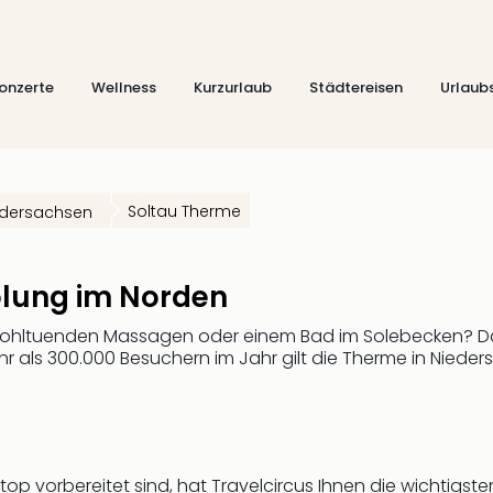
onzerte
Wellness
Kurzurlaub
Städtereisen
Urlaub
Soltau Therme
edersachsen
olung im Norden
wohltuenden Massagen oder einem Bad im Solebecken? Dann
r als 300.000 Besuchern im Jahr gilt die Therme in Niede
p vorbereitet sind, hat Travelcircus Ihnen die wichtigste