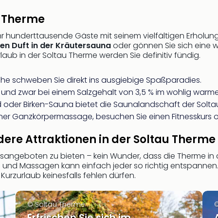
u Therme
ahr hunderttausende Gäste mit seinem vielfältigen Erholun
en Duft in der Kräutersauna
oder gönnen Sie sich eine
aub in der Soltau Therme werden Sie definitiv fündig.
che schweben Sie direkt ins ausgiebige Spaßparadies.
 und zwar bei einem Salzgehalt von 3,5 % im wohlig war
der Birken-Sauna bietet die Saunalandschaft der Solta
ner Ganzkörpermassage, besuchen Sie einen Fitnesskurs o
ere Attraktionen in der Soltau Therme
gsangeboten zu bieten – kein Wunder, dass die Therme in 
und Massagen kann einfach jeder so richtig entspannen. 
Kurzurlaub keinesfalls fehlen dürfen.
© Soltau Therme
©
Erfrischen Sie sich im