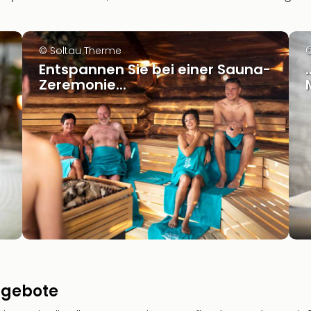
© Soltau Therme
©
Entspannen Sie bei einer Sauna-
Zeremonie...
ngebote