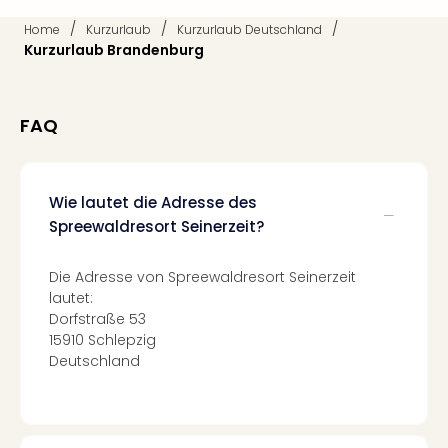
Qua
Com
/
/
/
Home
Kurzurlaub
Kurzurlaub Deutschland
Kurzurlaub Brandenburg
Club
Pret
Wo
alle
FAQ
Ang
TV
Sho
Wie lautet die Adresse des
ZDF
Spreewaldresort Seinerzeit?
Fern
in
Main
Die Adresse von Spreewaldresort Seinerzeit
Stef
lautet:
Raa
Dorfstraße 53
Sho
15910 Schlepzig
alle
Deutschland
Ang
Fest
Dom