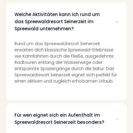
Even
at
Welche Aktivitäten kann ich rund um
War
das Spreewaldresort Seinerzeit im
Bros.
Spreewald unternehmen?
Stud
Tour
Rund um das Spreewaldresort Seinerzeit
Lon
erwarten dich klassische Spreewald-Erlebnisse
–
wie Kahnfahrten durch die Fließe, ausgedehnte
The
Radtouren entlang der Wasserwege oder
Mak
entspannte Spaziergänge durch die Natur. Das
of
Spreewaldresort Seinerzeit eignet sich perfekt für
Harr
einen aktiven und zugleich erholsamen Urlaub.
Pott
Form
1
Die
Auss
Für wen eignet sich ein Aufenthalt im
Imme
Spreewaldresort Seinerzeit besonders?
Auss
alle