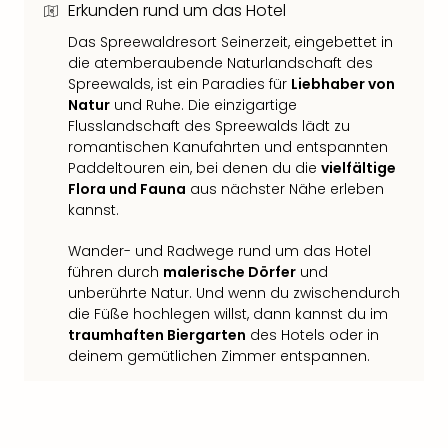
Erkunden rund um das Hotel
Thea
ABB
Das Spreewaldresort Seinerzeit, eingebettet in
Voy
die atemberaubende Naturlandschaft des
in
Spreewalds, ist ein Paradies für
Liebhaber von
Lon
Natur
und Ruhe. Die einzigartige
Harr
Flusslandschaft des Spreewalds lädt zu
Pott
romantischen Kanufahrten und entspannten
Paddeltouren ein, bei denen du die
vielfältige
Thea
Flora und Fauna
aus nächster Nähe erleben
Lon
kannst.
GOP
Vari
Wander- und Radwege rund um das Hotel
Thea
führen durch
malerische Dörfer
und
Frie
unberührte Natur. Und wenn du zwischendurch
Pala
die Füße hochlegen willst, dann kannst du im
Berli
traumhaften Biergarten
des Hotels oder in
Fest
deinem gemütlichen Zimmer entspannen.
Neu
Fest
Bad
Bad