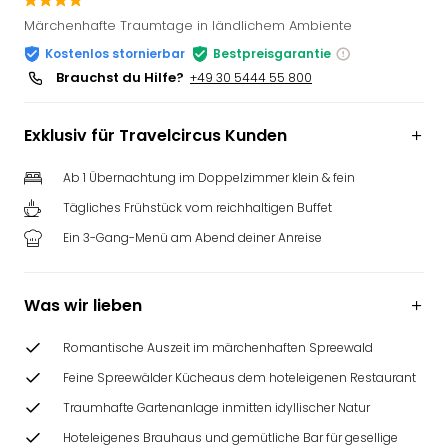
Slag
Märchenhafte Traumtage in ländlichem Ambiente
Eftel
Kostenlos stornierbar
Bestpreisgarantie
LEG
Brauchst du Hilfe?
+49 30 5444 55 800
Deu
Parc
Astér
Exklusiv für Travelcircus Kunden
Rast
Lan
Ab 1 Übernachtung im Doppelzimmer klein & fein
Baye
Tägliches Frühstück vom reichhaltigen Buffet
Park
Plop
Ein 3-Gang-Menü am Abend deiner Anreise
Deu
(eh
Was wir lieben
Holi
Park
Tivol
Romantische Auszeit im märchenhaften Spreewald
Kop
Feine Spreewälder Kücheaus dem hoteleigenen Restaurant
Futu
Traumhafte Gartenanlage inmitten idyllischer Natur
Bela
alle
Hoteleigenes Brauhaus und gemütliche Bar für gesellige