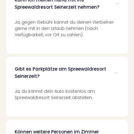
Mer
Spreewaldresort Seinerzeit nehmen?
Ben
Mus
Ja, gegen Gebühr kannst du deinen Vierbeiner
Stut
gerne mit in den Urlaub nehmen (nach
Pors
Verfügbarkeit, vor Ort zu zahlen).
Mus
Auto
Wolf
BM
Mus
Gibt es Parkplätze am Spreewaldresort
in
Seinerzeit?
Mün
Barb
Mus
Ja, du kannst dein Auto kostenlos am
Tec
Spreewaldresort Seinerzeit abstellen.
Spey
alle
Ang
Auss
Ga
Können weitere Personen im Zimmer