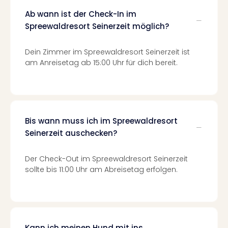
Fest
Stör
Ab wann ist der Check-In im
Fest
Spreewaldresort Seinerzeit möglich?
Mus
Fuld
Dein Zimmer im Spreewaldresort Seinerzeit ist
Are
am Anreisetag ab 15:00 Uhr für dich bereit.
di
Ver
alle
Ang
Musi
Bis wann muss ich im Spreewaldresort
Musi
Seinerzeit auschecken?
Ham
alle
Ang
Der Check-Out im Spreewaldresort Seinerzeit
Kultu
sollte bis 11:00 Uhr am Abreisetag erfolgen.
&
Spor
Mus
Tec
Sins
Kann ich meinen Hund mit ins