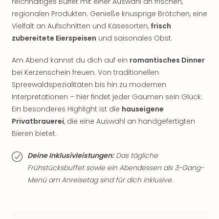
Sch
reichhaltiges Buffet mit einer Auswahl an frischen,
und
regionalen Produkten. Genieße knusprige Brötchen, eine
das
Vielfalt an Aufschnitten und Käsesorten,
frisch
Biest
zubereitete Eierspeisen
und saisonales Obst.
Wie
Mari
Am Abend kannst du dich auf ein
romantisches Dinner
Ther
bei Kerzenschein freuen. Von traditionellen
Sta
Spreewaldspezialitäten bis hin zu modernen
Ente
Interpretationen – hier findet jeder Gaumen sein Glück.
Das
Pha
Ein besonderes Highlight ist die
hauseigene
der
Privatbrauerei
, die eine Auswahl an handgefertigten
Ope
Bieren bietet.
Köln
Tan
Deine Inklusivleistungen:
Das tägliche
der
Frühstücksbuffet sowie ein Abendessen als 3-Gang-
Vam
Menü am Anreisetag sind für dich inklusive.
alle
Ang
Sho
&