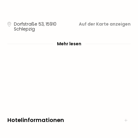
Sere
Park
Allw
Müns
Dorfstraße 53
,
15910
Auf der Karte anzeigen
Zoo
Schlepzig
Leip
Safa
Mehr lesen
Beek
Ber
ZOO
Erle
Gels
Welt
Wal
Nau
Aqu
Zool
Gar
Hotelinformationen
Berli
alle
Ang