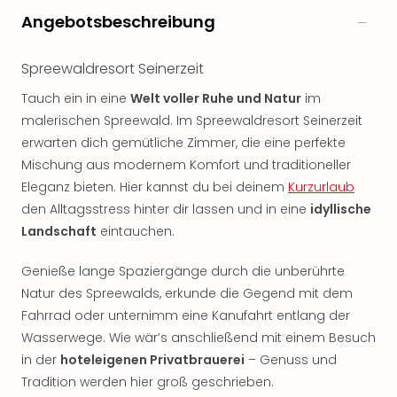
noc
Angebotsbeschreibung
meh
Frei
Spreewaldresort Seinerzeit
Frei
Eur
Tauch ein in eine
Welt voller Ruhe und Natur
im
Frei
malerischen Spreewald. Im Spreewaldresort Seinerzeit
Deu
erwarten dich gemütliche Zimmer, die eine perfekte
Frei
Mischung aus modernem Komfort und traditioneller
Nied
Eleganz bieten. Hier kannst du bei deinem
Kurzurlaub
Frei
den Alltagsstress hinter dir lassen und in eine
idyllische
Öste
Frei
Landschaft
eintauchen.
Fran
Musi
Genieße lange Spaziergänge durch die unberührte
&
Natur des Spreewalds, erkunde die Gegend mit dem
Sho
Fahrrad oder unternimm eine Kanufahrt entlang der
Musi
Wasserwege. Wie wär’s anschließend mit einem Besuch
Starl
in der
hoteleigenen Privatbrauerei
– Genuss und
Expr
Tradition werden hier groß geschrieben.
Moul