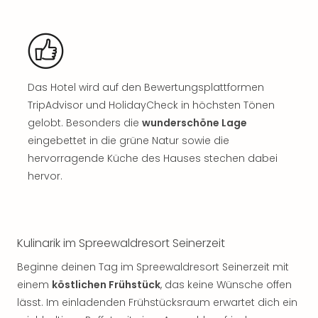
Rou
Das
Musi
Köni
der
Löw
Das Hotel wird auf den Bewertungsplattformen
Die
TripAdvisor und HolidayCheck in höchsten Tönen
Eisk
gelobt. Besonders die
wunderschöne Lage
Tarz
eingebettet in die grüne Natur sowie die
MJ
hervorragende Küche des Hauses stechen dabei
–
hervor.
Das
Mich
Jac
Musi
Der
Kulinarik im Spreewaldresort Seinerzeit
Teuf
Beginne deinen Tag im Spreewaldresort Seinerzeit mit
träg
einem
köstlichen Frühstück
, das keine Wünsche offen
Pra
lässt. Im einladenden Frühstücksraum erwartet dich ein
Die