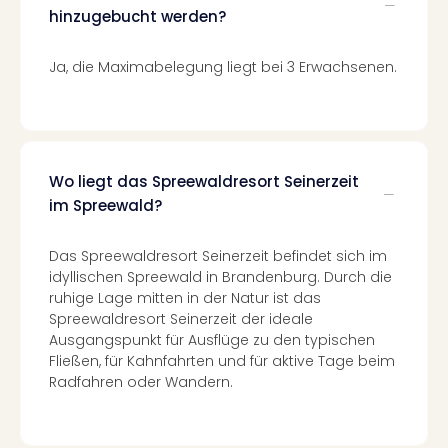
Of
hinzugebucht werden?
Thro
Stud
Ja, die Maximabelegung liegt bei 3 Erwachsenen.
Tour
Swar
Krist
Mini
Wun
Ham
Wo liegt das Spreewaldresort Seinerzeit
War
im Spreewald?
Bros.
Stud
Das Spreewaldresort Seinerzeit befindet sich im
Tour
idyllischen Spreewald in Brandenburg. Durch die
Lon
ruhige Lage mitten in der Natur ist das
–
Spreewaldresort Seinerzeit der ideale
The
Ausgangspunkt für Ausflüge zu den typischen
Mak
Fließen, für Kahnfahrten und für aktive Tage beim
of
Radfahren oder Wandern.
Harr
Pott
An