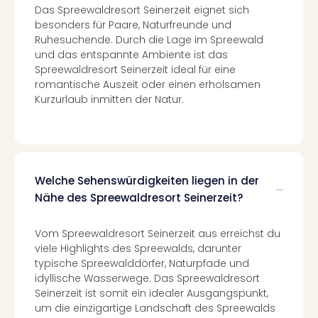
Ang
Das Spreewaldresort Seinerzeit eignet sich
Spor
besonders für Paare, Naturfreunde und
Skiu
Ruhesuchende. Durch die Lage im Spreewald
in
und das entspannte Ambiente ist das
Spreewaldresort Seinerzeit ideal für eine
Deu
romantische Auszeit oder einen erholsamen
Skiu
Kurzurlaub inmitten der Natur.
in
Öste
Form
1
Reis
Konz
Welche Sehenswürdigkeiten liegen in der
Konz
Nähe des Spreewaldresort Seinerzeit?
Pitbu
Karo
Vom Spreewaldresort Seinerzeit aus erreichst du
G
viele Highlights des Spreewalds, darunter
Back
typische Spreewalddörfer, Naturpfade und
Boy
idyllische Wasserwege. Das Spreewaldresort
Disn
Seinerzeit ist somit ein idealer Ausgangspunkt,
in
um die einzigartige Landschaft des Spreewalds