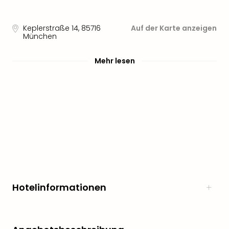
Sere
Park
Allw
Keplerstraße 14
,
85716
Auf der Karte anzeigen
Müns
München
Zoo
Leip
Mehr lesen
Safa
Beek
Ber
ZOO
Erle
Gels
Welt
Wal
Nau
Aqu
Zool
Hotelinformationen
Gar
Berli
alle
Ang