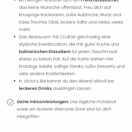
Sch
und
das keine Wünsche offenlässt. Freu dich auf
das
knusprige Backwaren, süße Aufstriche, Wurst und
Biest
Käse, frisches Obst, leckere Säfte und vieles, vieles
Wie
mehr.
Mari
Das
Restaurant THE CLUB
ist gleichzeitig eine
Ther
stylische Eventlocation, die mit guter Küche und
Sta
kulinarischen Klassikern
für jeden Geschmack
Ente
Das
etwas zu bieten hat. Auf der Karte stehen hier
Pha
knackige Salate, saftige Steaks, süße Desserts und
der
viele andere Köstlichkeiten.
Ope
In
Victor’s Bar
kannst du den Abend stilvoll bei
Köln
leckeren Drinks
ausklingen lassen.
Tan
der
Deine Inklusivleistungen:
Das tägliche Frühstück
Vam
sowie ein leckerer Welcome Drink sind für dich
alle
inbegriffen.
Ang
Sho
&