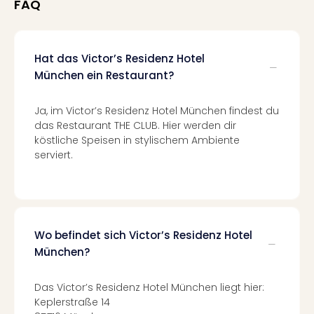
FAQ
Qua
Com
Club
Pret
Hat das Victor’s Residenz Hotel
Wo
München ein Restaurant?
alle
Ang
Ja, im Victor’s Residenz Hotel München findest du
TV
das Restaurant THE CLUB. Hier werden dir
Sho
köstliche Speisen in stylischem Ambiente
ZDF
serviert.
Fern
in
Main
Stef
Raa
Wo befindet sich Victor’s Residenz Hotel
Sho
München?
alle
Ang
Fest
Das Victor’s Residenz Hotel München liegt hier:
Dom
Keplerstraße 14