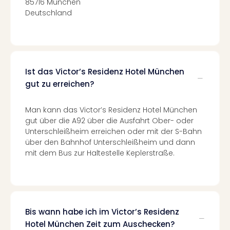
Fest
85716 München
Stör
Deutschland
Fest
Mus
Fuld
Are
di
Ist das Victor’s Residenz Hotel München
Ver
gut zu erreichen?
alle
Ang
Man kann das Victor’s Residenz Hotel München
Musi
gut über die A92 über die Ausfahrt Ober- oder
Musi
Unterschleißheim erreichen oder mit der S-Bahn
Ham
über den Bahnhof Unterschleißheim und dann
alle
mit dem Bus zur Haltestelle Keplerstraße.
Ang
Kultu
&
Spor
Mus
Bis wann habe ich im Victor’s Residenz
Tec
Hotel München Zeit zum Auschecken?
Sins