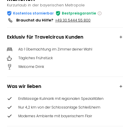
Kurzurlaub in der bayerischen Metropole
Slag
Eftel
Kostenlos stornierbar
Bestpreisgarantie
LEG
Brauchst du Hilfe?
+49 30 5444 55 800
Deu
Parc
Exklusiv für Travelcircus Kunden
Astér
Rast
Ab 1 Übernachtung im Zimmer deiner Wahl
Lan
Baye
Tägliches Frühstück
Park
Welcome Drink
Plop
Deu
(eh
Was wir lieben
Holi
Park
Erstklassige Kulinarik mit regionalen Spezialitäten
Tivol
Nur 4,2 km von der Schlossanlage Schleißheim
Kop
Futu
Modernes Ambiente mit bayerischem Flair
Bela
alle