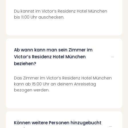
Mer
Ben
Du kannst im Victor’s Residenz Hotel München
Mus
bis 11:00 Uhr auschecken.
Stut
Pors
Mus
Auto
Wolf
Ab wann kann man sein Zimmer im
BM
Victor’s Residenz Hotel München
Mus
beziehen?
in
Mün
Das Zimmer im Victor’s Residenz Hotel München
Barb
kann ab 15:00 Uhr an deinem Anreisetag
Mus
bezogen werden.
Tec
Spey
alle
Ang
Auss
Können weitere Personen hinzugebucht
Ga