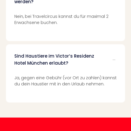
werden?
Of
Thro
Stud
Nein, bei Travelcircus kannst du für maximal 2
Tour
Erwachsene buchen.
Swar
Krist
Mini
Wun
Ham
Sind Haustiere im Victor’s Residenz
War
Hotel München erlaubt?
Bros.
Stud
Ja, gegen eine Gebühr (vor Ort zu zahlen) kannst
Tour
du dein Haustier mit in den Urlaub nehmen.
Lon
–
The
Mak
of
Harr
Pott
An