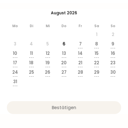
Ang
Wass
August 2026
Trop
Isla
Mo
Di
Mi
Do
Fr
Sa
So
The
1
2
Erdi
Rula
3
4
5
6
7
8
9
Bad
---
---
---
10
11
12
13
14
15
16
Sch
---
---
---
---
---
---
---
aqu
17
18
19
20
21
22
23
The
---
---
---
---
---
---
---
24
25
26
27
28
29
30
Sins
---
---
---
---
---
---
---
alle
31
Ang
---
Zoo
&
Safa
Bestätigen
Erle
Zoo
Han