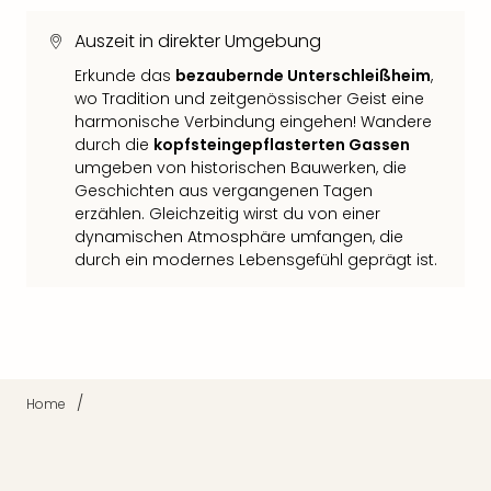
Thea
Auszeit in direkter Umgebung
ABB
Voy
Erkunde das
bezaubernde Unterschleißheim
,
in
wo Tradition und zeitgenössischer Geist eine
Lon
harmonische Verbindung eingehen! Wandere
Harr
durch die
kopfsteingepflasterten Gassen
Pott
umgeben von historischen Bauwerken, die
Thea
Geschichten aus vergangenen Tagen
Lon
erzählen. Gleichzeitig wirst du von einer
GOP
dynamischen Atmosphäre umfangen, die
Vari
durch ein modernes Lebensgefühl geprägt ist.
Thea
Frie
Pala
Berli
Fest
Neu
/
Home
Fest
Bad
Bad