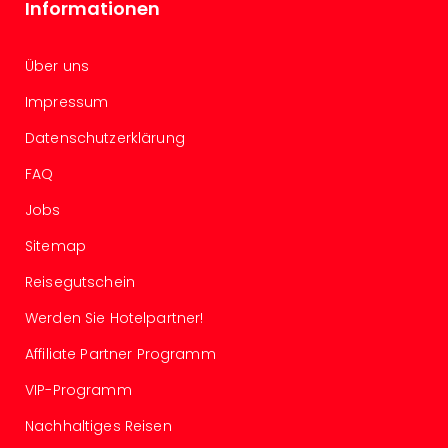
Informationen
Even
at
War
Über uns
Bros.
Impressum
Stud
Tour
Datenschutzerklärung
Lon
–
FAQ
The
Jobs
Mak
of
Sitemap
Harr
Reisegutschein
Pott
Form
Werden Sie Hotelpartner!
1
Die
Affiliate Partner Programm
Auss
VIP-Programm
Imme
Auss
Nachhaltiges Reisen
alle