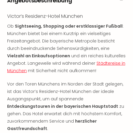
Angebotsbeschreibung
noc
meh
Victor’s Residenz-Hotel München
Frei
Frei
Ob
Sightseeing, Shopping oder erstklassiger Fußball
:
Eur
München bietet bei einem Kurztrip ein vielseitiges
Frei
Freizeitangebot. Die bayerische Metropole besticht
Deu
durch beeindruckende Sehenswürdigkeiten, eine
Frei
Vielzahl an Einkaufsoptionen
und ein reiches kulturelles
Nied
Angebot. Langeweile wird während deiner
Städtereise in
Frei
Öste
München
mit Sicherheit nicht aufkommen!
Frei
Fran
Vor den Toren Münchens im Norden der Stadt gelegen,
Musi
ist das Victor’s Residenz-Hotel München der ideale
&
Ausgangspunkt, um auf spannende
Sho
Entdeckungstouren in der bayerischen Hauptstadt
zu
Musi
gehen. Das Hotel erwartet dich mit höchstem Komfort,
Starl
zuvorkommendem Service und
herzlicher
Expr
Gastfreundschaft
.
Moul