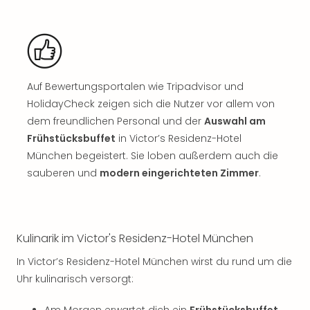
Rou
Das
Musi
Köni
der
Löw
Auf Bewertungsportalen wie Tripadvisor und
Die
HolidayCheck zeigen sich die Nutzer vor allem von
Eisk
dem freundlichen Personal und der
Auswahl am
Tarz
Frühstücksbuffet
in Victor’s Residenz-Hotel
MJ
München begeistert. Sie loben außerdem auch die
–
sauberen und
modern eingerichteten Zimmer
.
Das
Mich
Jac
Musi
Der
Kulinarik im Victor's Residenz-Hotel München
Teuf
In Victor’s Residenz-Hotel München wirst du rund um die
träg
Uhr kulinarisch versorgt:
Pra
Die
Am Morgen erwartet dich ein
Frühstücksbuffet
,