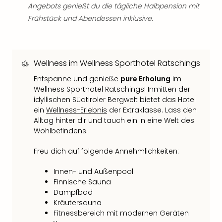
Qua
Angebots genießt du die tägliche Halbpension mit
Com
Frühstück und Abendessen inklusive.
Club
Pret
Wo
alle
Wellness im Wellness Sporthotel Ratschings
Ang
Entspanne und genieße
pure Erholung
im
TV
Wellness Sporthotel Ratschings! Inmitten der
Sho
idyllischen Südtiroler Bergwelt bietet das Hotel
ZDF
ein
Wellness-Erlebnis
der Extraklasse. Lass den
Fern
Alltag hinter dir und tauch ein in eine Welt des
in
Wohlbefindens.
Main
Stef
Freu dich auf folgende Annehmlichkeiten:
Raa
Sho
Innen- und Außenpool
alle
Finnische Sauna
Ang
Dampfbad
Fest
Kräutersauna
Dom
Fitnessbereich mit modernen Geräten