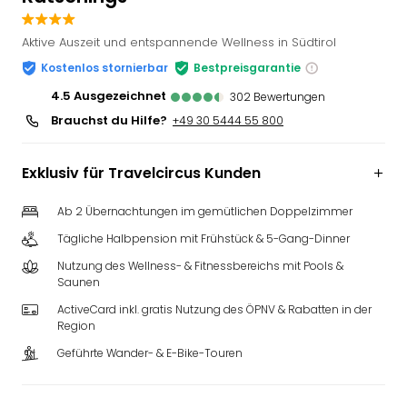
Slag
Eftel
Aktive Auszeit und entspannende Wellness in Südtirol
LEG
Kostenlos stornierbar
Bestpreisgarantie
Deu
4.5
ausgezeichnet
Parc
302
Bewertungen
Astér
Brauchst du Hilfe?
+49 30 5444 55 800
Rast
Lan
Exklusiv für Travelcircus Kunden
Baye
Park
Ab 2 Übernachtungen im gemütlichen Doppelzimmer
Plop
Deu
Tägliche Halbpension mit Frühstück & 5-Gang-Dinner
(eh
Nutzung des Wellness- & Fitnessbereichs mit Pools &
Holi
Saunen
Park
ActiveCard inkl. gratis Nutzung des ÖPNV & Rabatten in der
Tivol
Region
Kop
Geführte Wander- & E-Bike-Touren
Futu
Bela
alle