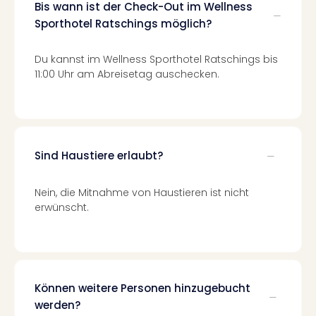
Of
Bis wann ist der Check-Out im Wellness
Thro
Sporthotel Ratschings möglich?
Stud
Tour
Du kannst im Wellness Sporthotel Ratschings bis
Swar
11:00 Uhr am Abreisetag auschecken.
Krist
Mini
Wun
Ham
War
Sind Haustiere erlaubt?
Bros.
Stud
Tour
Nein, die Mitnahme von Haustieren ist nicht
Lon
erwünscht.
–
The
Mak
of
Harr
Können weitere Personen hinzugebucht
Pott
werden?
An