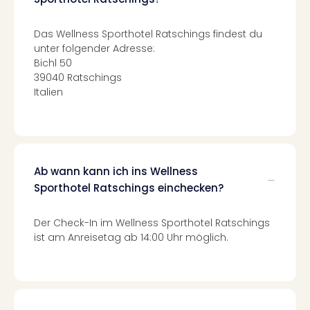
Mer
Ben
Das Wellness Sporthotel Ratschings findest du
Mus
unter folgender Adresse:
Stut
Bichl 50
Pors
39040 Ratschings
Mus
Italien
Auto
Wolf
BM
Mus
in
Ab wann kann ich ins Wellness
Mün
Sporthotel Ratschings einchecken?
Barb
Mus
Tec
Der Check-In im Wellness Sporthotel Ratschings
ist am Anreisetag ab 14:00 Uhr möglich.
Spey
alle
Ang
Auss
Ga