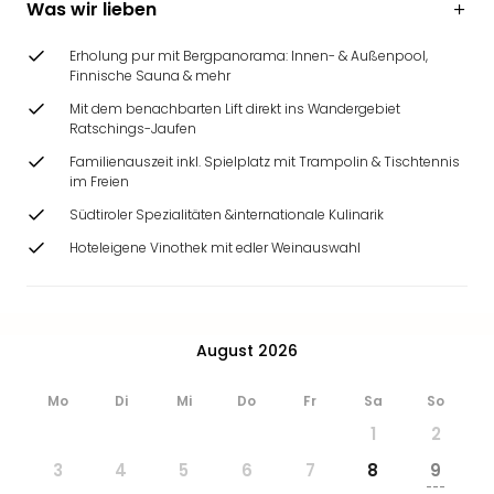
Was wir lieben
Ang
Wass
Erholung pur mit Bergpanorama: Innen- & Außenpool,
Trop
Finnische Sauna & mehr
Isla
The
Mit dem benachbarten Lift direkt ins Wandergebiet
Ratschings-Jaufen
Erdi
Rula
Familienauszeit inkl. Spielplatz mit Trampolin & Tischtennis
Bad
im Freien
Sch
Südtiroler Spezialitäten &internationale Kulinarik
aqu
Hoteleigene Vinothek mit edler Weinauswahl
The
Sins
alle
Ang
August 2026
Zoo
&
Safa
Mo
Di
Mi
Do
Fr
Sa
So
Erle
1
2
Zoo
3
4
5
6
7
8
9
Han
---