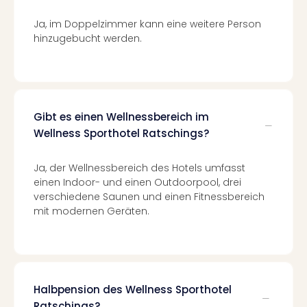
Even
Ja, im Doppelzimmer kann eine weitere Person
at
hinzugebucht werden.
War
Bros.
Stud
Tour
Lon
Gibt es einen Wellnessbereich im
–
Wellness Sporthotel Ratschings?
The
Mak
of
Ja, der Wellnessbereich des Hotels umfasst
Harr
einen Indoor- und einen Outdoorpool, drei
Pott
verschiedene Saunen und einen Fitnessbereich
Form
mit modernen Geräten.
1
Die
Auss
Imme
Auss
Halbpension des Wellness Sporthotel
alle
Ratschings?