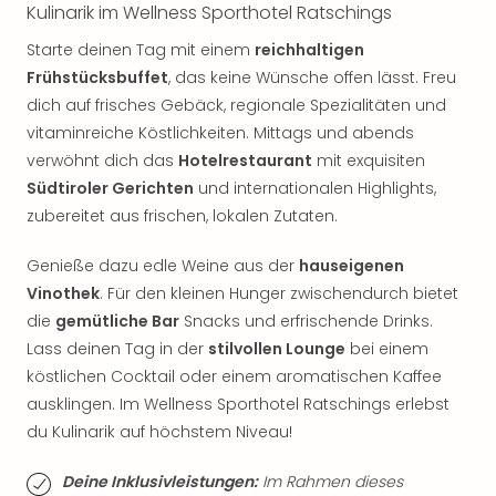
Kulinarik im Wellness Sporthotel Ratschings
Thea
ABB
Starte deinen Tag mit einem
reichhaltigen
Voy
Frühstücksbuffet
, das keine Wünsche offen lässt. Freu
in
dich auf frisches Gebäck, regionale Spezialitäten und
Lon
vitaminreiche Köstlichkeiten. Mittags und abends
Harr
verwöhnt dich das
Hotelrestaurant
mit exquisiten
Pott
Thea
Südtiroler Gerichten
und internationalen Highlights,
Lon
zubereitet aus frischen, lokalen Zutaten.
GOP
Vari
Genieße dazu edle Weine aus der
hauseigenen
Thea
Vinothek
. Für den kleinen Hunger zwischendurch bietet
Frie
die
gemütliche Bar
Snacks und erfrischende Drinks.
Pala
Lass deinen Tag in der
stilvollen Lounge
bei einem
Berli
köstlichen Cocktail oder einem aromatischen Kaffee
Fest
ausklingen. Im Wellness Sporthotel Ratschings erlebst
Neu
Fest
du Kulinarik auf höchstem Niveau!
Bad
Bad
Deine Inklusivleistungen:
Im Rahmen dieses