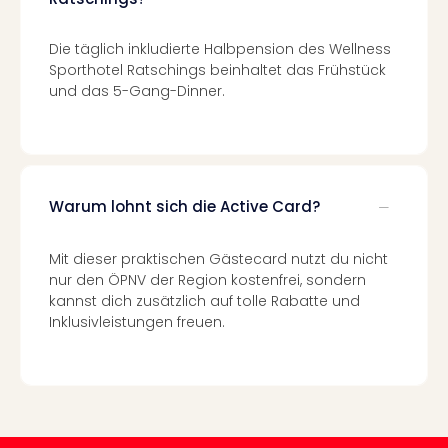
Ang
Spor
Die täglich inkludierte Halbpension des Wellness
Skiu
Sporthotel Ratschings beinhaltet das Frühstück
in
und das 5-Gang-Dinner.
Deu
Skiu
in
Öste
Form
Warum lohnt sich die Active Card?
1
Reis
Konz
Mit dieser praktischen Gästecard nutzt du nicht
Konz
nur den ÖPNV der Region kostenfrei, sondern
Pitbu
kannst dich zusätzlich auf tolle Rabatte und
Karo
Inklusivleistungen freuen.
G
Back
Boy
Disn
in