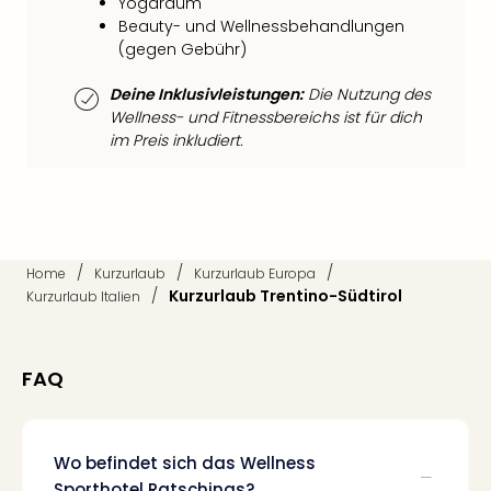
Fest
Yogaraum
Stör
Beauty- und Wellnessbehandlungen
Fest
(gegen Gebühr)
Mus
Deine Inklusivleistungen:
Die Nutzung des
Fuld
Wellness- und Fitnessbereichs ist für dich
Are
im Preis inkludiert.
di
Ver
alle
Ang
Musi
Musi
/
/
/
Home
Kurzurlaub
Kurzurlaub Europa
Ham
/
Kurzurlaub Trentino-Südtirol
Kurzurlaub Italien
alle
Ang
Kultu
FAQ
&
Spor
Mus
Tec
Wo befindet sich das Wellness
Sins
Sporthotel Ratschings?