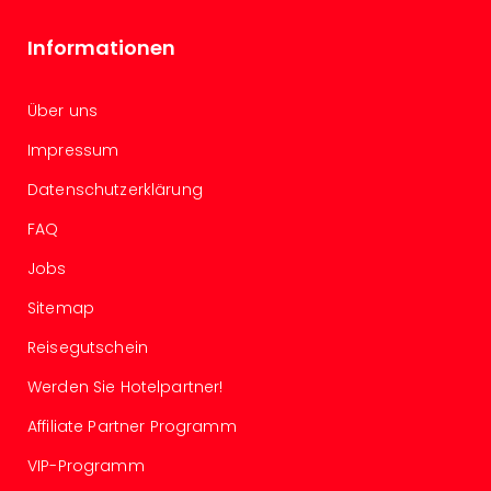
Con
Schl
Informationen
Sch
Konz
alle
Über uns
Ang
Fest
Impressum
Glüc
Datenschutzerklärung
Insel
Mer
FAQ
Lun
Jobs
Black
Festi
Sitemap
Nibiri
Festi
Reisegutschein
Ikar
Werden Sie Hotelpartner!
Festi
alle
Affiliate Partner Programm
Ang
Loca
VIP-Programm
Konz