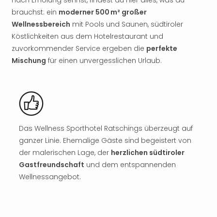
Sch
und
brauchst: ein
moderner 500 m² großer
das
Wellnessbereich
mit Pools und Saunen, südtiroler
Biest
Köstlichkeiten aus dem Hotelrestaurant und
Wie
zuvorkommender Service ergeben die
perfekte
Mari
Mischung
für einen unvergesslichen Urlaub.
Ther
Sta
Ente
Das
Pha
der
Das Wellness Sporthotel Ratschings überzeugt auf
Ope
Köln
ganzer Linie. Ehemalige Gäste sind begeistert von
Tan
der malerischen Lage, der
herzlichen südtiroler
der
Gastfreundschaft
und dem entspannenden
Vam
Wellnessangebot.
alle
Ang
Sho
&