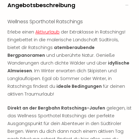
Rou
Angebotsbeschreibung
Das
Musi
Wellness Sporthotel Ratschings
Köni
der
Erlebe einen
Aktivurlaub
der Extraklasse in Ratschings!
Löw
Eingebettet in die malerische Landschaft Südtirols,
Die
bietet dir Ratschings
atemberaubende
Eisk
Bergpanoramen
und unberührte Natur. Genieße
Tarz
Wanderungen durch dichte Wälder und über
idyllische
MJ
Almwiesen
. Im Winter erwarten dich Skipisten und
–
Das
Langlaufloipen. Egal ob Sommer oder Winter, in
Mich
Ratschings findest du
ideale Bedingungen
für deinen
Jac
aktiven Traumurlaub!
Musi
Der
Direkt an der Bergbahn Ratschings-Jaufen
gelegen, ist
Teuf
das Wellness Sporthotel Ratschings der perfekte
träg
Ausgangspunkt für dein Abenteuer in den Südtiroler
Pra
Bergen. Wenn du dich dann nach einem aktiven Tag
Die
nach Erholung sehnst, findest du hier alles, was du