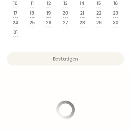
Sere
10
11
12
13
14
15
16
Park
---
---
---
---
---
---
---
17
18
19
20
21
22
23
Allw
---
---
---
---
---
---
---
Müns
24
25
26
27
28
29
30
Zoo
---
---
---
---
---
---
---
31
Leip
---
Safa
Beek
Ber
Bestätigen
ZOO
Erle
Gels
Welt
Wal
Nau
Aqu
Zool
Gar
Berli
alle
Ang