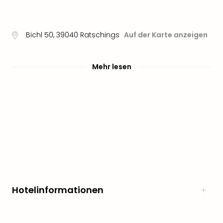
noc
meh
Frei
Bichl 50
,
39040
Ratschings
Auf der Karte anzeigen
Frei
Eur
Frei
Mehr lesen
Deu
Frei
Nied
Frei
Öste
Frei
Fran
Musi
&
Sho
Musi
Hotelinformationen
Starl
Expr
Moul