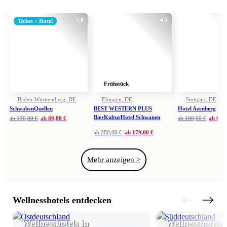
3.8
4.3
Ticket + Hotel
Frühstück
Baden-Württemberg, DE
Ehingen, DE
Stuttgart, DE
SchwabenQuellen
BEST WESTERN PLUS
Hotel Azenberg
BierKulturHotel Schwanen
ab
130,00 €
ab
89,00 €
ab
100,00 €
ab
64,5
ab
280,00 €
ab
179,00 €
Mehr anzeigen >
Wellnesshotels entdecken
Wellnesshotels in
Wellnesshotels 