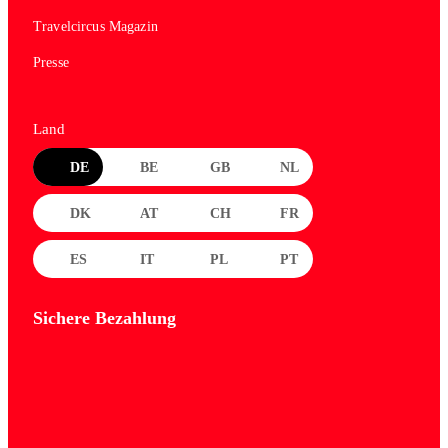
Travelcircus Magazin
Presse
Land
DE
BE
GB
NL
DK
AT
CH
FR
ES
IT
PL
PT
Sichere Bezahlung